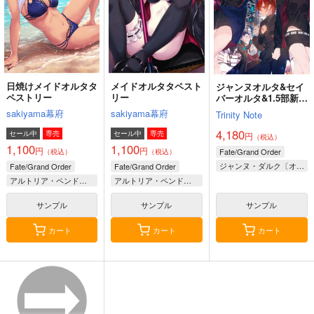
円
（税込）
（税込）
（税込）
依神紫苑
古明地こいし
斎藤一の本2
海嘯に永訣
古明地さとり
FGO OEKAKI Rando
m5
斎藤一の本を出すサー
Owen
サンプル
サンプル
サンプル
たけさと
クル
787
円
（税込）
作品詳細
作品詳細
作品詳細
1,320
円
2,357
（税込）
円
Fate/Grand Order
（税込）
Fate/Grand Order
斎藤一
藤丸立香
Fate/Grand Order
日焼けメイドオルタタ
メイドオルタタペスト
ジャンヌオルタ&セイ
鈴鹿御前
ペストリー
リー
バーオルタ&1.5部新宿
斎藤一
タペストリー ホトソ
sakiyama幕府
sakiyama幕府
Trinity Note
ウカ×Trinity Note
サンプル
サンプル
サンプル
4,180
セール中
専売
セール中
専売
円
（税込）
東方スライドキーホル
東方クリアファイル
1,100
1,100
カート
カート
カート
ダー フランドール
紅美鈴８
円
円
Fate/Grand Order
（税込）
（税込）
ジャンヌ・ダルク〔オルタ〕
Fate/Grand Order
Fate/Grand Order
AbsoluteZero
AbsoluteZero
アルトリア・ペンドラゴン〔オルタ〕
アルトリア・ペンドラゴン〔オルタ〕
990
550
アルトリア・ペンドラゴン〔オルタ〕
円
円
（税込）
（税込）
ぐだ子
東方Project
東方Project
紅美鈴
サンプル
サンプル
サンプル
フランドール・スカーレット
カート
カート
カート
サンプル
サンプル
東方スライドキーホル
東方スライドキーホル
東方スライドキーホル
ダー 魂魄妖夢
ダー 十六夜咲夜
ダー 比那名居天子
カート
カート
AbsoluteZero
AbsoluteZero
AbsoluteZero
990
990
990
円
円
円
（税込）
（税込）
（税込）
魂魄妖夢
十六夜咲夜
比那名居天子