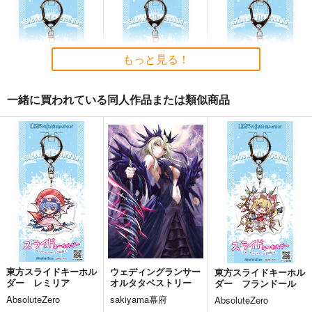
Fate/Grand Order ma
蒐集
Fate Log Grand UNO
terial XXI
FFICIAL FANBOOK
羊小屋
TYPE-MOON
act on
787
円
専売
（税込）
2,200
1,430
もっと見る！
円
円
（税込）
（税込）
Fate/Grand Order
Fate/Grand Order
Fate/Grand Order
曲亭馬琴
岸波白野
一緒に買われている同人作品または類似商品
ギルガメッシュ
サンプル
サンプル
サンプル
東方スライドキーホル
東方スライドキーホル
東方スライドキーホル
カート
カート
カート
ダー 十六夜咲夜
ダー 魂魄妖夢
ダー 古明地さとり
AbsoluteZero
AbsoluteZero
AbsoluteZero
990
990
990
円
円
円
（税込）
（税込）
（税込）
東方Project
東方Project
魂魄妖夢
東方Project
十六夜咲夜
古明地さとり
サンプル
サンプル
サンプル
カート
カート
カート
東方スライドキーホル
ウェディングランサー
東方スライドキーホル
ダー レミリア
オルタタペストリー
ダー フランドール
AbsoluteZero
sakiyama幕府
AbsoluteZero