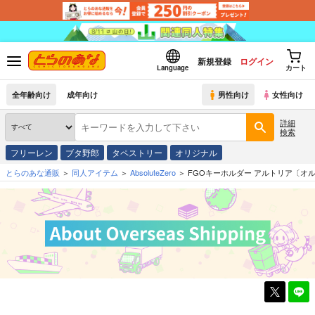
新規登録
ログイン
Language
カート
全年齢向け
成年向け
男性向け
女性向け
詳細
検索
フリーレン
ブタ野郎
タペストリー
オリジナル
とらのあな通販
同人アイテム
AbsoluteZero
FGOキーホルダー アルトリア〔オ