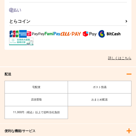
作品詳細
作品詳細
作品詳細
とらコイン
詳しくはこちら
配送
宅配便
ポスト投函
SAKIYAMAMA GRAN
モードレッド&アルト
D ORDER 5.0
リアタペストリー
店頭受取
おまとめ配送
sakiyama幕府
sakiyama幕府
440
1,100
円
円
（税込）
（税込）
11,000円（税込）以上で送料当社負担
アルトリア・ペンドラゴ
モードレッド
ン
サンプル
サンプル
便利な機能/サービス