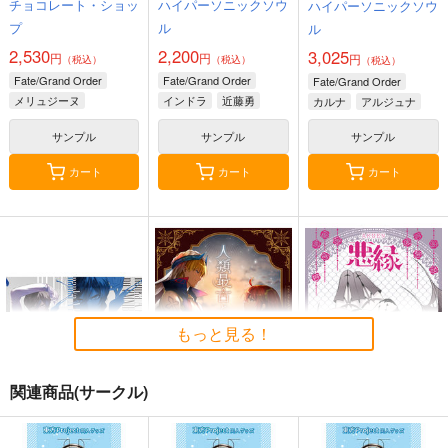
チョコレート・ショッ
ハイパーソニックソウ
ハイパーソニックソウ
プ
ル
ル
2,530
2,200
3,025
円
円
円
（税込）
（税込）
（税込）
Fate/Grand Order
Fate/Grand Order
Fate/Grand Order
メリュジーヌ
インドラ
近藤勇
カルナ
アルジュナ
サンプル
サンプル
サンプル
カート
カート
カート
もっと見る！
関連商品(サークル)
BLUE nankaAkanjin
人類最古と人類最後 I
悪縁