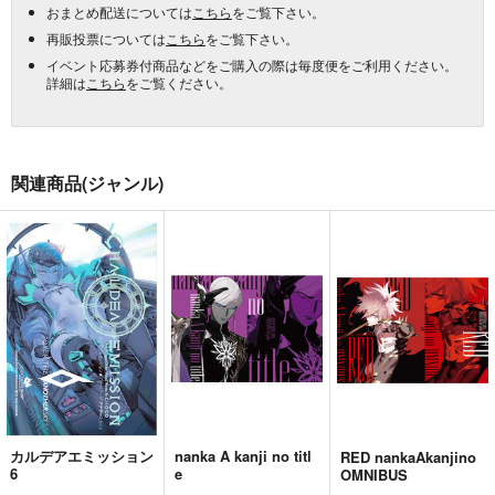
おまとめ配送については
こちら
をご覧下さい。
再販投票については
こちら
をご覧下さい。
イベント応募券付商品などをご購入の際は毎度便をご利用ください。
詳細は
こちら
をご覧ください。
関連商品(ジャンル)
カルデアエミッション
nanka A kanji no titl
RED nankaAkanjino
6
e
OMNIBUS