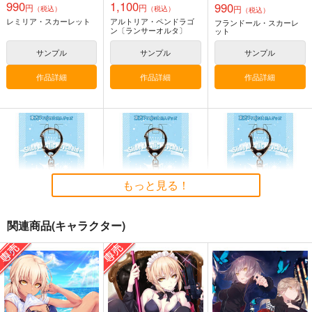
990
1,100
990
円
円
円
（税込）
（税込）
（税込）
CHALDEA SKETCH 1
Fate/GOMEMO10
刑部姫 豪華客船へ行
レミリア・スカーレット
アルトリア・ペンドラゴ
フランドール・スカーレ
6
く
ワダメモ
ン〔ランサーオルタ〕
ット
CLOSET CHILD
んじゃめな本舗
785
円
（税込）
サンプル
サンプル
サンプル
1,481
605
円
円
（税込）
（税込）
Fate/Grand Order
Fate/Grand Order
作品詳細
作品詳細
作品詳細
Fate/Grand Order
メタトロン・ジャンヌ
刑部姫
蘆屋道満
リリス
サンプル
サンプル
サンプル
東方スライドキーホル
東方スライドキーホル
東方スライドキーホル
カート
カート
カート
ダー 古明地こいし
ダー 依神紫苑
ダー レミリア
AbsoluteZero
AbsoluteZero
AbsoluteZero
990
990
もっと見る！
990
円
円
円
（税込）
（税込）
（税込）
東方Project
東方Project
依神紫苑
東方Project
古明地こいし
レミリア・スカーレット
関連商品(キャラクター)
サンプル
サンプル
サンプル
東方スライドキーホル
東方スライドキーホル
東方スライドキーホル
カート
カート
カート
ダー 依神紫苑
ダー 古明地こいし
ダー 古明地さとり
AbsoluteZero
AbsoluteZero
AbsoluteZero
990
990
990
円
円