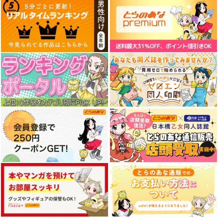
サンプル
サンプル
サンプル
探偵モンテ・クリスト
LACKGAKIBOX2025
完全幻覚本
作品詳細
作品詳細
作品詳細
珈琲紳士の部屋
Owen
3,144
円
（税込）
944
円
（税込）
Fate/Grand Order
Fate/Grand Order
藤堂平助
一文字則宗
巌窟王 モンテ・クリスト
岡田以蔵
藤丸立香
サンプル
サンプル
カート
カート
L.L.L.FGO10
L.L.L.FGO9
メイドオルタタペスト
リー
Life Like Love
Life Like Love
sakiyama幕府
770
770
円
円
（税込）
（税込）
1,100
円
アルトリア・ペンドラゴ
アルトリア・ペンドラゴ
（税込）
ン〔ランサー〕
ン〔ランサーオルタ〕
アルトリア・ペンドラゴ
ン〔オルタ〕