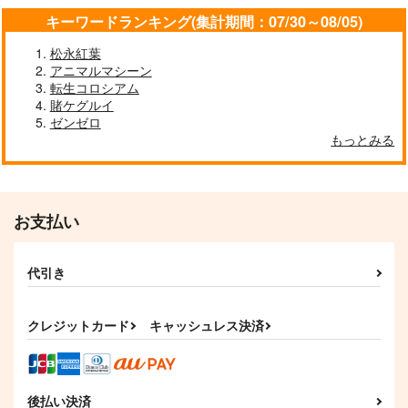
サンプル
サンプル
サンプル
キーワードランキング(集計期間：07/30～08/05)
作品詳細
作品詳細
作品詳細
松永紅葉
アニマルマシーン
転生コロシアム
賭ケグルイ
ゼンゼロ
もっとみる
お支払い
代引き
L.L.L.FGO8
日焼けメイドオルタタ
バニー獅子王タペスト
ペストリー
リー
Life Like Love
sakiyama幕府
sakiyama幕府
770
クレジットカード
キャッシュレス決済
円
（税込）
1,100
1,100
円
円
（税込）
アルトリア・ペンドラゴ
（税込）
ン〔ランサー〕
アルトリア・ペンドラゴ
アルトリア・ペンドラゴ
ン〔オルタ〕
ン
後払い決済
サンプル
サンプル
サンプル