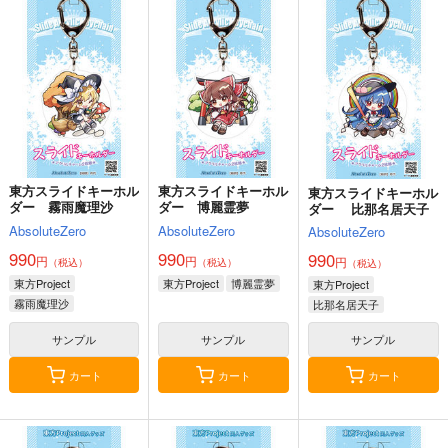
oOMNIBUS
壱番地
ぽむ屋
ハイパーソニックソウ
2,860
770
円
円
（税込）
（税込）
ル
Fate/Grand Order
Fate/Grand Order
3,025
円
（税込）
ギルガメッシュ〔キャスター〕×ぐだ子
マシュ・キリエライト
Fate/Grand Order
リリス
アルジュナ
カルナ
サンプル
サンプル
サンプル
東方スライドキーホル
東方スライドキーホル
東方スライドキーホル
カート
カート
カート
ダー 霧雨魔理沙
ダー 博麗霊夢
ダー 比那名居天子
AbsoluteZero
AbsoluteZero
AbsoluteZero
990
990
990
円
円
円
（税込）
（税込）
（税込）
東方Project
東方Project
博麗霊夢
東方Project
霧雨魔理沙
比那名居天子
サンプル
サンプル
サンプル
カート
カート
カート