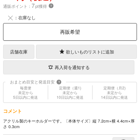
7
通販ポイント：
pt獲得
？
╳
：在庫なし
再販希望
店舗在庫
欲しいものリストに追加
再入荷を通知する
おまとめ目安と発送目安
?
毎度便
定期便（週1)
定期便（月2)
未定から
未定から
未定から
5日以内に発送
10日以内に発送
14日以内に発送
コメント
アクリル製のキーホルダーです。〔本体サイズ〕縦 7.2cm×横 4.4cm×厚
さ 0.3cm