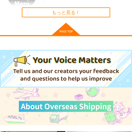
サンプル
サンプル
サンプル
えふじいおう和風肖像
火よ！星の光の瞬きよ
FGO/FAKE DUME
もっと見る！
画集参
Owen
TOKIMOOON
作品詳細
作品詳細
作品詳細
800個入りタコ焼き
5,500
495
円
円
（税込）
（税込）
787
円
専売
（税込）
Fate/Grand Order
オー
Fate/Grand Order
Fate/Grand Order
ルキャラ
巌窟王 エドモン・ダンテス
葛飾北斎
巌窟王 モンテ・クリスト
サンプル
サンプル
サンプル
藤丸立香
カート
カート
カート
東方スライドキーホル
東方スライドキーホル
[2608]セイバー
ダー 博麗霊夢
ダー 霧雨魔理沙
_FGO(Shexyo)_sB2
タペストリー
AbsoluteZero
AbsoluteZero
くわい屋
990
990
3,929
円
円
円
（税込）
（税込）
（税込）
博麗霊夢
霧雨魔理沙
アルトリア・ペンドラゴ
ン