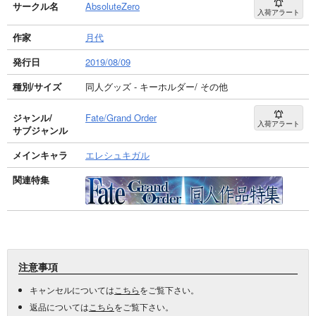
サークル名
AbsoluteZero
入荷アラート
作家
月代
発行日
2019/08/09
種別/サイズ
同人グッズ - キーホルダー/ その他
ジャンル/
Fate/Grand Order
入荷アラート
サブジャンル
メインキャラ
エレシュキガル
関連特集
注意事項
キャンセルについては
こちら
をご覧下さい。
返品については
こちら
をご覧下さい。