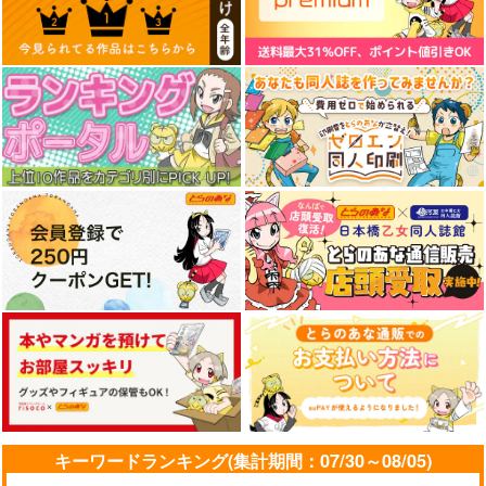
サンプル
サンプル
サンプル
えふじいおう和風肖像
火よ！星の光の瞬きよ
FGO/FAKE DUME
画集参
Owen
TOKIMOOON
作品詳細
作品詳細
作品詳細
800個入りタコ焼き
5,500
495
円
円
（税込）
（税込）
787
円
専売
（税込）
Fate/Grand Order
オー
Fate/Grand Order
Fate/Grand Order
ルキャラ
巌窟王 エドモン・ダンテス
葛飾北斎
巌窟王 モンテ・クリスト
サンプル
サンプル
サンプル
藤丸立香
カート
カート
カート
東方スライドキーホル
FGO Illustrations 9
FGO Illustrations 11
ダー 霧雨魔理沙
ReDrop
ReDrop
AbsoluteZero
1,210
1,320
円
円
（税込）
（税込）
990
円
（税込）
カーマ
カーマ
霧雨魔理沙
キーワードランキング(集計期間：07/30～08/05)
サンプル
サンプル
サンプル