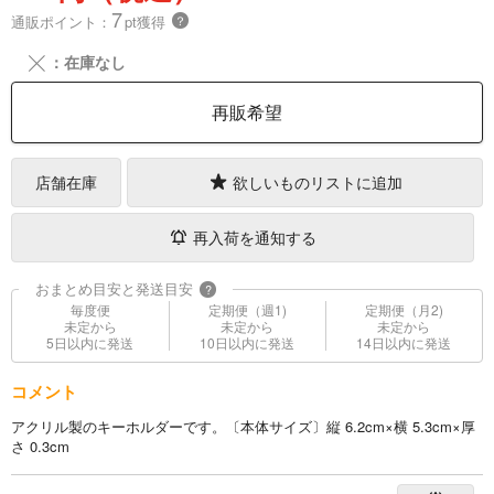
7
通販ポイント：
pt獲得
？
╳
：在庫なし
再販希望
店舗在庫
欲しいものリストに追加
再入荷を通知する
おまとめ目安と発送目安
?
毎度便
定期便（週1)
定期便（月2)
未定から
未定から
未定から
5日以内に発送
10日以内に発送
14日以内に発送
コメント
アクリル製のキーホルダーです。〔本体サイズ〕縦 6.2cm×横 5.3cm×厚
さ 0.3cm