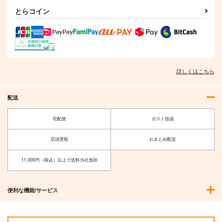
とらコイン
詳しくはこちら
配送
宅配便
ポスト投函
FGO Illustrations 12
FGO Illustrations 10
FGO Illustrations 英
霊とおいしいごはん
店頭受取
おまとめ配送
ReDrop
ReDrop
ReDrop
1,210
1,760
円
円
（税込）
（税込）
11,000円（税込）以上で送料当社負担
1,760
円
カーマ
カーマ
（税込）
カーマ
便利な機能/サービス
サンプル
サンプル
サンプル
作品詳細
作品詳細
作品詳細