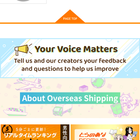
（税込）
古明地こいし
古明地さとり
魂魄妖夢
斎藤一の本2
海嘯に永訣
FGO OEKAKI Rando
m5
斎藤一の本を出すサー
Owen
サンプル
サンプル
サンプル
たけさと
クル
787
円
（税込）
作品詳細
作品詳細
作品詳細
1,320
円
2,357
（税込）
円
Fate/Grand Order
（税込）
Fate/Grand Order
斎藤一
藤丸立香
Fate/Grand Order
鈴鹿御前
斎藤一
サンプル
サンプル
サンプル
東方スライドキーホル
東方クリアファイル
カート
カート
カート
ダー フランドール
紅美鈴８
AbsoluteZero
AbsoluteZero
990
550
円
円
（税込）
（税込）
東方Project
東方Project
紅美鈴
フランドール・スカーレット
サンプル
サンプル
東方スライドキーホル
東方スライドキーホル
東方スライドキーホル
ダー 十六夜咲夜
ダー 比那名居天子
ダー 博麗霊夢
カート
カート
AbsoluteZero
AbsoluteZero
AbsoluteZero
990
990
990
円
円
円
（税込）
（税込）
（税込）
十六夜咲夜
比那名居天子
博麗霊夢