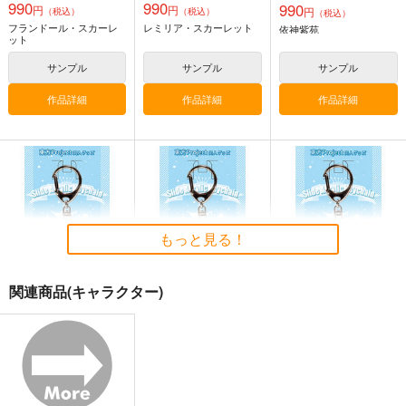
990
990
990
円
円
円
（税込）
（税込）
（税込）
CHALDEA SKETCH 1
Fate/GOMEMO10
刑部姫 豪華客船へ行
フランドール・スカーレ
レミリア・スカーレット
依神紫苑
6
く
ワダメモ
ット
CLOSET CHILD
んじゃめな本舗
785
円
サンプル
サンプル
サンプル
（税込）
1,481
605
円
円
（税込）
（税込）
Fate/Grand Order
作品詳細
作品詳細
作品詳細
Fate/Grand Order
Fate/Grand Order
メタトロン・ジャンヌ
刑部姫
蘆屋道満
リリス
サンプル
サンプル
サンプル
東方スライドキーホル
東方スライドキーホル
東方スライドキーホル
カート
カート
カート
ダー 古明地こいし
ダー 依神紫苑
ダー レミリア
AbsoluteZero
AbsoluteZero
AbsoluteZero
もっと見る！
990
990
990
円
円
円
（税込）
（税込）
（税込）
東方Project
東方Project
依神紫苑
東方Project
古明地こいし
レミリア・スカーレット
関連商品(キャラクター)
サンプル
サンプル
サンプル
東方スライドキーホル
東方スライドキーホル
東方スライドキーホル
カート
カート
カート
ダー 古明地こいし
ダー 古明地さとり
ダー 魂魄妖夢
AbsoluteZero
AbsoluteZero
AbsoluteZero
990
990
990
円
円
円
（税込）
（税込）