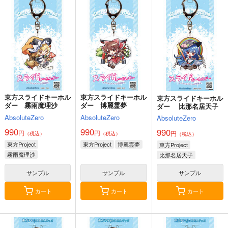
oOMNIBUS
壱番地
ぽむ屋
ハイパーソニックソウ
2,860
770
円
円
（税込）
（税込）
ル
Fate/Grand Order
Fate/Grand Order
3,025
円
（税込）
ギルガメッシュ〔キャスター〕×ぐだ子
マシュ・キリエライト
Fate/Grand Order
リリス
アルジュナ
カルナ
サンプル
サンプル
サンプル
東方スライドキーホル
東方スライドキーホル
東方スライドキーホル
カート
カート
カート
ダー 霧雨魔理沙
ダー 博麗霊夢
ダー 比那名居天子
AbsoluteZero
AbsoluteZero
AbsoluteZero
990
990
990
円
円
円
（税込）
（税込）
（税込）
東方Project
東方Project
博麗霊夢
東方Project
霧雨魔理沙
比那名居天子
サンプル
サンプル
サンプル
カート
カート
カート