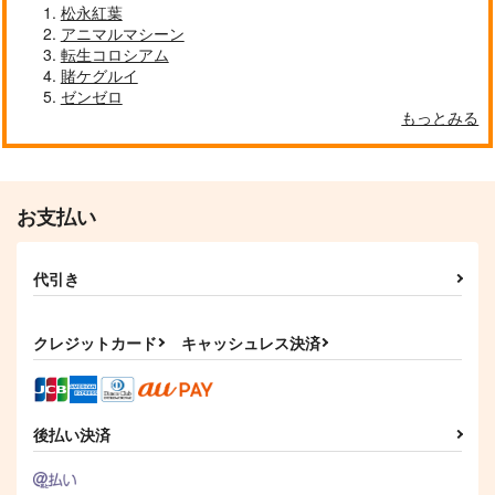
松永紅葉
アニマルマシーン
探偵モンテ・クリスト
LACKGAKIBOX2025
作品詳細
作品詳細
作品詳細
完全幻覚本
転生コロシアム
珈琲紳士の部屋
賭ケグルイ
Owen
3,144
円
ゼンゼロ
（税込）
944
円
（税込）
もっとみる
Fate/Grand Order
Fate/Grand Order
藤堂平助
一文字則宗
巌窟王 モンテ・クリスト
岡田以蔵
藤丸立香
サンプル
サンプル
お支払い
カート
カート
代引き
RAITAのFGO落書き
FGOミニアクキー(ガ
FGO Illustrations 13
クレジットカード
キャッシュレス決済
本06
ラス風)●クロエ●
ReDrop
絶対少女
Qwerty
1,760
円
（税込）
1,309
550
円
円
（税込）
（税込）
カーマ
後払い決済
サンプル
サンプル
サンプル
作品詳細
作品詳細
作品詳細