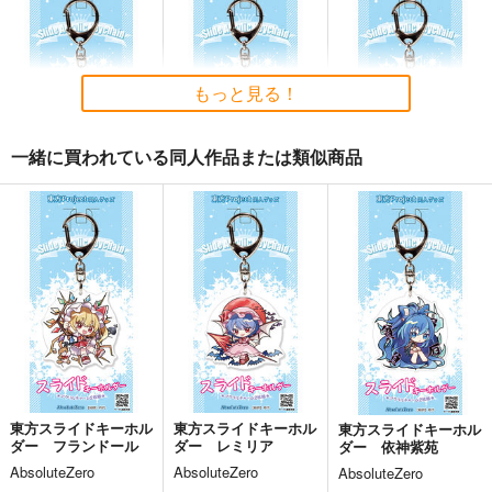
Fate/Grand Order ma
蒐集
Fate Log Grand UNO
terial XXI
FFICIAL FANBOOK
羊小屋
TYPE-MOON
act on
787
円
専売
（税込）
2,200
1,430
もっと見る！
円
円
（税込）
（税込）
Fate/Grand Order
Fate/Grand Order
Fate/Grand Order
曲亭馬琴
岸波白野
一緒に買われている同人作品または類似商品
ギルガメッシュ
サンプル
サンプル
サンプル
東方スライドキーホル
東方スライドキーホル
東方スライドキーホル
カート
カート
カート
ダー 十六夜咲夜
ダー 魂魄妖夢
ダー 古明地さとり
AbsoluteZero
AbsoluteZero
AbsoluteZero
990
990
990
円
円
円
（税込）
（税込）
（税込）
東方Project
東方Project
魂魄妖夢
東方Project
十六夜咲夜
古明地さとり
サンプル
サンプル
サンプル
カート
カート
カート
東方スライドキーホル
東方スライドキーホル
東方スライドキーホル
ダー フランドール
ダー レミリア
ダー 依神紫苑
AbsoluteZero
AbsoluteZero
AbsoluteZero