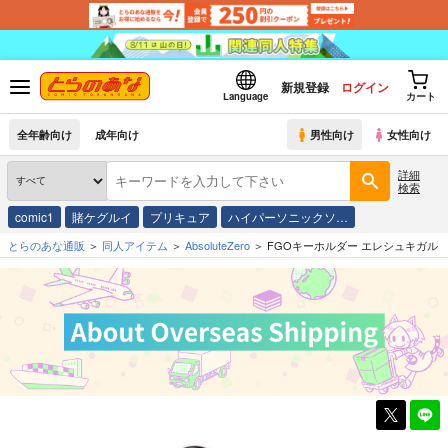
新規登録
ログイン
Language
カート
全年齢向け
成年向け
男性向け
女性向け
詳細
検索
comic1
賭ケグルイ
プリキュア
ハイパーソニックソ…
とらのあな通販
同人アイテム
AbsoluteZero
FGOキーホルダー エレシュキガル