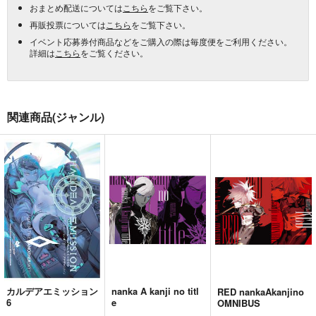
おまとめ配送については
こちら
をご覧下さい。
再販投票については
こちら
をご覧下さい。
イベント応募券付商品などをご購入の際は毎度便をご利用ください。
詳細は
こちら
をご覧ください。
関連商品(ジャンル)
カルデアエミッション
nanka A kanji no titl
RED nankaAkanjino
6
e
OMNIBUS