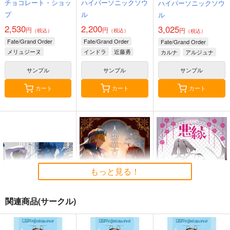
チョコレート・ショッ
ハイパーソニックソウ
ハイパーソニックソウ
プ
ル
ル
2,530
2,200
3,025
円
円
円
（税込）
（税込）
（税込）
Fate/Grand Order
Fate/Grand Order
Fate/Grand Order
メリュジーヌ
インドラ
近藤勇
カルナ
アルジュナ
サンプル
サンプル
サンプル
カート
カート
カート
もっと見る！
関連商品(サークル)
BLUE nankaAkanjin
人類最古と人類最後 I
悪縁