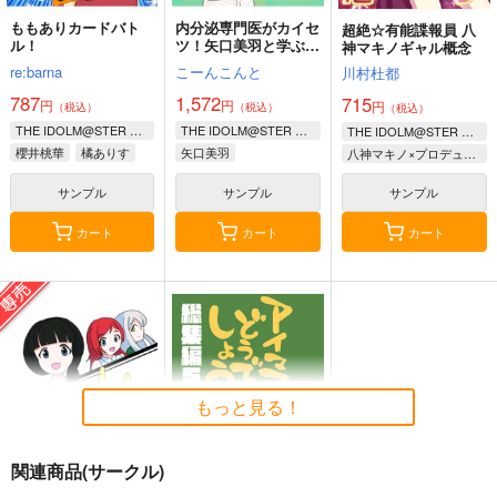
ももありカードバト
内分泌専門医がカイセ
超絶☆有能諜報員 八
ル！
ツ！矢口美羽と学ぶ生
神マキノギャル概念
活習慣病
re:barna
こーんこんと
川村杜都
787
1,572
715
円
円
円
（税込）
（税込）
（税込）
THE IDOLM@STER CINDERELLA GIRLS
THE IDOLM@STER CINDERELLA GIRLS
THE IDOLM@STER CINDE
櫻井桃華
橘ありす
矢口美羽
八神マキノ×プロデューサ
佐々木千枝
サンプル
サンプル
サンプル
カート
カート
カート
もっと見る！
関連商品(サークル)