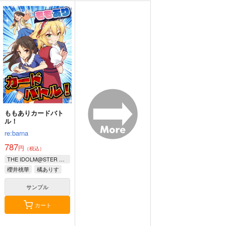
ドンキホーテの休日
アイマスどうでしょう
【総集編5】
ニュートン工房
桃京武戯夜
550
円
専売
（税込）
1,100
円
（税込）
THE IDOLM@STER CINDERELLA GIRLS
THE IDOLM@STER CINDERELLA GIRLS
氏家むつみ
佐藤心
安部菜々
イヴ・サンタクロース
井村雪菜
サンプル
サンプル
カート
カート
ももありカードバト
ル！
re:barna
787
円
（税込）
THE IDOLM@STER CINDERELLA GIRLS
櫻井桃華
橘ありす
佐々木千枝
サンプル
カート