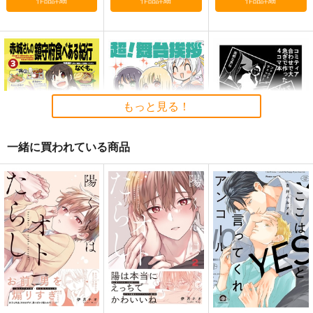
もっと見る！
一緒に買われている商品
赤城さんの鎮守府食べ
超！舞台挨拶劇場レポ
コミティア合わせで大
ある紀行総集編3
本。
急ぎで作った4コマ本
なぐもカレー部
さくら研究室
なかずとばず
2,672
550
472
円
円
円
（税込）
（税込）
（税込）
赤城
酒寄彩葉
オリキャラ
サンプル
サンプル
サンプル
作品詳細
作品詳細
作品詳細