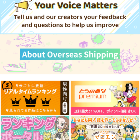
言ってみた 2）
海王社
海王社
875
330
円
円
（税込）
（税込）
サンプル
サンプル
作品詳細
作品詳細