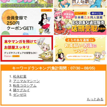
キーワードランキング(集計期間：07/30～08/05)
松永紅葉
アニマルマシーン
転生コロシアム
賭ケグルイ
ゼンゼロ
もっとみる