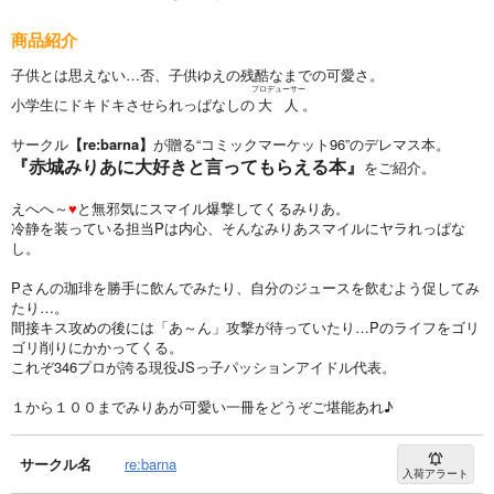
商品紹介
子供とは思えない…否、子供ゆえの残酷なまでの可愛さ。
プロデューサー
小学生にドキドキさせられっぱなしの
大人
。
サークル
【re:barna】
が贈る“コミックマーケット96”のデレマス本。
『赤城みりあに大好きと言ってもらえる本』
をご紹介。
えへへ～
♥
と無邪気にスマイル爆撃してくるみりあ。
冷静を装っている担当Pは内心、そんなみりあスマイルにヤラれっぱな
し。
Pさんの珈琲を勝手に飲んでみたり、自分のジュースを飲むよう促してみ
たり…。
間接キス攻めの後には「あ～ん」攻撃が待っていたり…Pのライフをゴリ
ゴリ削りにかかってくる。
これぞ346プロが誇る現役JSっ子パッションアイドル代表。
１から１００までみりあが可愛い一冊をどうぞご堪能あれ♪
サークル名
re:barna
入荷アラート