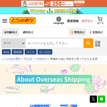
新規登録
ログイン
Language
カート
全年齢向け
成年向け
男性向け
女性向け
詳細
検索
tony
美術部
コミケ
ゼンゼロ
とらのあな通販
同人誌
re:barna
赤城みりあに大好きと言ってもらえる本