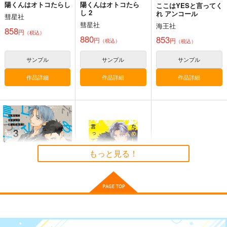
陽くんはオトコたらし
陽くんはオトコたら
ここはYESと言ってく
し 2
れ アンコール
彗星社
彗星社
海王社
858
円
（税込）
880
853
円
円
（税込）
（税込）
サンプル
サンプル
サンプル
作品詳細
作品詳細
作品詳細
もっと見る！
ためしにコマンド言っ
【有償特典】12P小冊
てみた 3
子（ためしにコマンド