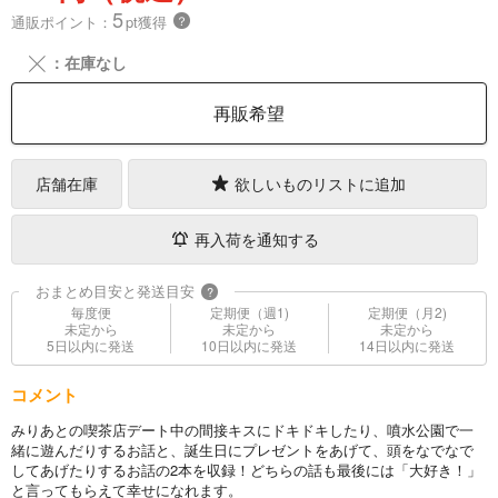
5
通販ポイント：
pt獲得
？
╳
：在庫なし
再販希望
店舗在庫
欲しいものリストに追加
再入荷を通知する
おまとめ目安と発送目安
?
毎度便
定期便（週1)
定期便（月2)
未定から
未定から
未定から
5日以内に発送
10日以内に発送
14日以内に発送
コメント
みりあとの喫茶店デート中の間接キスにドキドキしたり、噴水公園で一
緒に遊んだりするお話と、誕生日にプレゼントをあげて、頭をなでなで
してあげたりするお話の2本を収録！どちらの話も最後には「大好き！」
と言ってもらえて幸せになれます。