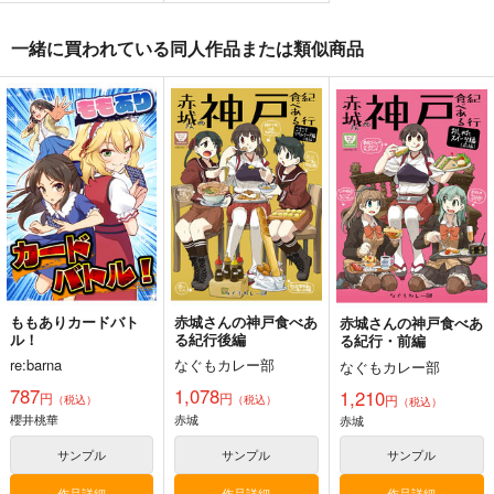
一緒に買われている同人作品または類似商品
ももありカードバト
赤城さんの神戸食べあ
赤城さんの神戸食べあ
ル！
る紀行後編
る紀行・前編
re:barna
なぐもカレー部
なぐもカレー部
787
1,078
1,210
円
円
円
（税込）
（税込）
（税込）
櫻井桃華
赤城
赤城
サンプル
サンプル
サンプル
作品詳細
作品詳細
作品詳細