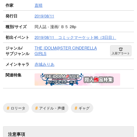
作家
直晴
発行日
2019/08/11
種別/サイズ
同人誌 - 漫画/ Ｂ５ 28p
初出イベント
2019/08/11 コミックマーケット96（3日目）
ジャンル/
THE IDOLM@STER CINDERELLA
サブジャンル
GIRLS
入荷アラート
メインキャラ
赤城みりあ
関連特集
#
#
#
ロリータ
アイドル・声優
ギャグ
注意事項