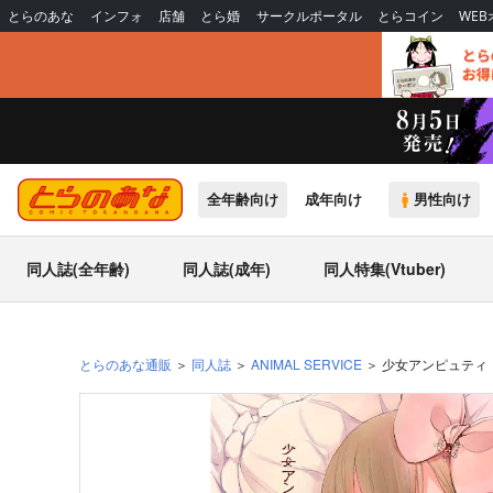
とらのあな
インフォ
店舗
とら婚
サークルポータル
とらコイン
WE
全年齢向け
成年向け
男性向け
同人誌(全年齢)
同人誌(成年)
同人特集(Vtuber)
とらのあな通販
同人誌
ANIMAL SERVICE
少女アンピュティ