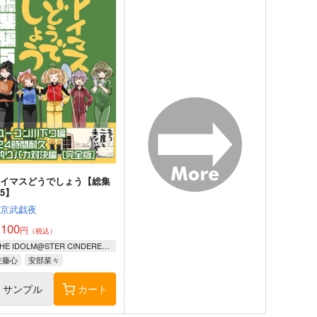
アイマスどうでしょう【総集
5】
桃京武戯夜
,100
円
（税込）
THE IDOLM@STER CINDERELLA GIRLS
佐藤心
安部菜々
サンプル
カート