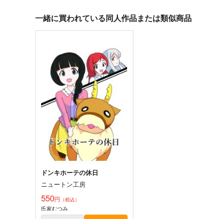
一緒に買われている同人作品または類似商品
ドンキホーテの休日
ニュートン工房
550
円
（税込）
氏家むつみ