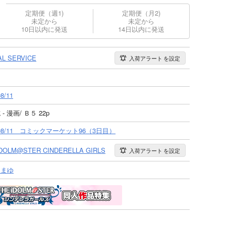
定期便（週1)
定期便（月2)
未定から
未定から
10日以内に発送
14日以内に発送
AL SERVICE
入荷アラート
を設定
08/11
- 漫画/ Ｂ５ 22p
9/08/11 コミックマーケット96（3日目）
IDOLM@STER CINDERELLA GIRLS
入荷アラート
を設定
間まゆ