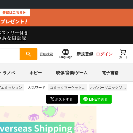
新規登録
ログイン
詳細
検索
Language
カート
・ラノベ
ホビー
映像/音楽/ゲーム
電子書籍
アエミッション
人気ワード:
コミックマーケット…
ハイパーソニックソ…
ポストする
LINEで送る