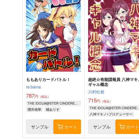
ももありカードバトル！
超絶☆有能諜報員 八神マキ
ギャル概念
re:barna
川村杜都
787
円
（税込）
715
円
（税込）
THE IDOLM@STER CINDERELLA GIRLS
THE IDOLM@STER CINDE
櫻井桃華
橘ありす
八神マキノ×プロデューサー
佐々木千枝
サンプル
カート
サンプル
カー