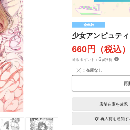
全年齢
少女アンピュティ
660円（税込
6
通販ポイント：
pt獲得
？
╳
：在庫なし
再
店舗在庫
を確認
再入荷を通知す