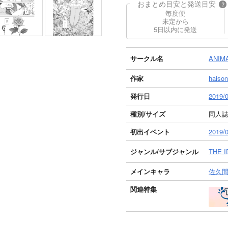
おまとめ目安と発送目安
?
毎度便
未定から
5日以内に発送
サークル名
ANIM
作家
haison
発行日
2019/
種別/サイズ
同人誌 
初出イベント
201
ジャンル/
サブジャンル
THE 
メインキャラ
佐久
関連特集