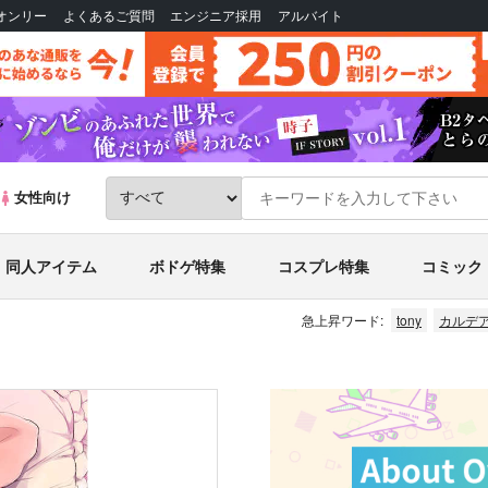
Bオンリー
よくあるご質問
エンジニア採用
アルバイト
女性向け
同人アイテム
ボドゲ特集
コスプレ特集
コミック
急上昇ワード:
tony
カルデ