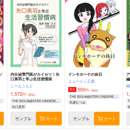
ノ
内分泌専門医がカイセツ！矢
ドンキホーテの休日
口美羽と学ぶ生活習慣病
編
ニュートン工房
こーんこんと
550
円
専売
（税込）
1,572
1
円
（税込）
THE IDOLM@STER CINDERELLA GIRLS
RELLA GIRLS
THE IDOLM@STER CINDERELLA GIRLS
氏家むつみ
矢口美羽
イヴ・サンタクロース
井村雪菜
ト
サンプル
カート
サンプル
カート