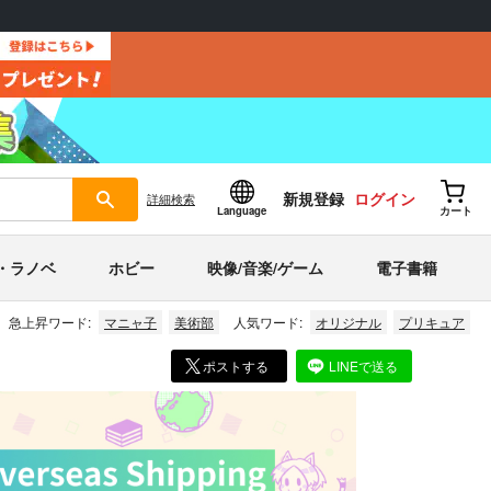
新規登録
ログイン
詳細
検索
Language
カート
・ラノベ
ホビー
映像/音楽/ゲーム
電子書籍
急上昇ワード:
マニャ子
美術部
人気ワード:
オリジナル
プリキュア
ポストする
LINEで送る