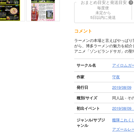
おまとめ目安と発送目安
?
毎度便
未定から
5日以内に発送
コメント
ラーメンの本場と言えばやっぱり
がら、博多ラーメンの魅力を紹介
アニメ「ゾンビランドサガ」の聖
サークル名
アイロムガ
作家
守夜
発行日
2019/08/09
種別/サイズ
同人誌 - その
初出イベント
2019/08
ジャンル/
サブジ
艦隊これくし
ャンル
アズールレ