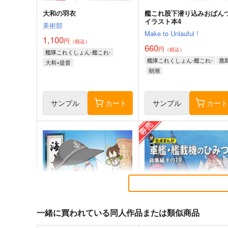
大和の羽衣
艦これ股下潜り込みおぱん
イラスト本4
美術部
Make to Unlauful !
1,100
円
（税込）
660
円
（税込）
艦隊これくしょん-艦これ-
艦隊これくしょん-艦これ-
鹿
大和×提督
朝潮
サンプル
カート
サンプル
カー
一緒に買われている同人作品または類似商品