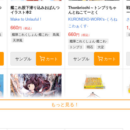
つ
艦これ股下潜り込みおぱんつ
Thonbricchi～トンブリちゃ
戦
イラスト本2
んとねこてーとく
Make to Unlauful !
KURONEKO-WORK's-くろね
こわぁくす-
660
1
円
（税込）
660
島
艦隊これくしょん-艦これ-
島風
円
（税込）
天津風
艦隊これくしょん-艦これ-
トンブリ
明石
大淀
ト
サンプル
カート
サンプル
カート
もっと見る！