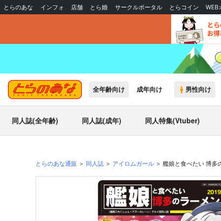
とらのあな
インフォ
店舗
とら婚
サークルポータル
とらコイン
WE
全年齢向け
成年向け
男性向け
同人誌(全年齢)
同人誌(成年)
同人特集(Vtuber)
とらのあな通販
同人誌
アイロムガール
艦娘と食べたい 博多の