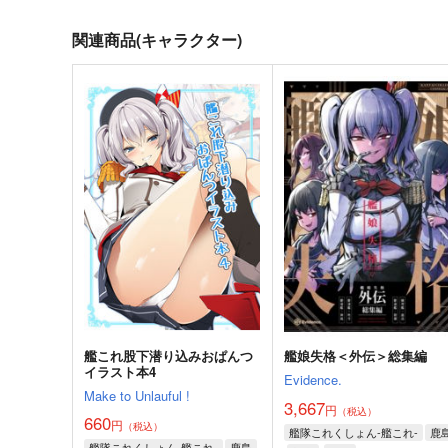
関連商品(キャラクター)
妙齢型重巡伝 残念だよ!!足柄
ボクカワウソ戦隊ビックセ
さん(48)
ン
HYPER BRAND
Mystic Lab
880
660
円
円
（税込）
（税込）
艦隊これくしょん-艦これ-
足柄
艦隊これくしょん-艦これ-
ボクカワウソ
長門
コロラ
サンプル
カート
サンプル
カー
艦これ股下潜り込みおぱんつ
艦娘失格＜外伝＞総集編
イラスト本4
Evidence.
Make to Unlauful !
3,667
円
（税込）
660
円
（税込）
艦隊これくしょん-艦これ-
鹿
艦隊これくしょん-艦これ-
鹿島