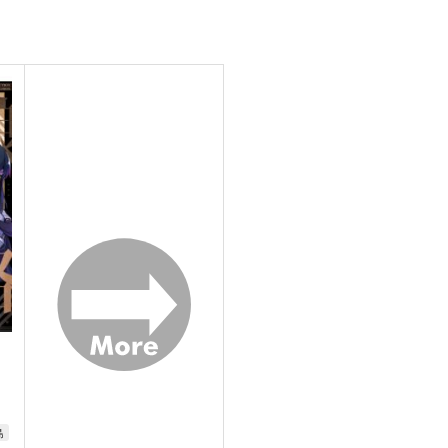
ブ
I/RO
妙齢型重巡伝 残念だよ!!足柄
戦
さん(47)
き
めるくまある/ALL.
HYPER BRAND
1,100
円
専売
（税込）
880
1
円
（税込）
艦隊これくしょん-艦これ-
艦隊これくしょん-艦これ-
足柄
呂500
島風
ド
ト
サンプル
カート
サンプル
カート
島