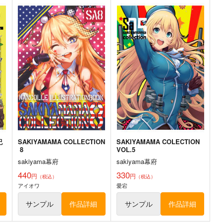
編
気高き者達の碑
艦これプロレス 四方山話２
艦
帝國交響楽団
Mystic Lab
M
1,870
660
2
円
円
（税込）
（税込）
艦隊これくしょん-艦これ-
赤城
艦隊これくしょん-艦これ-
暁
加賀
飛龍
空母ヲ級
ト
サンプル
カート
サンプル
カート
紀
SAKIYAMAMA COLLECTION
SAKIYAMAMA COLECTION
8
VOL.5
sakiyama幕府
sakiyama幕府
440
330
円
円
（税込）
（税込）
アイオワ
愛宕
サンプル
作品詳細
サンプル
作品詳細