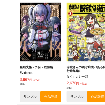
ゲームマスター響～リアル脱
軍艦・艦載機のひみつ 総集
出ゲーム編～
その19
さといも牧場
EINSATZ GRUPPE ＆
MANITOU
787
円
（税込）
1,100
艦隊これくしょん-艦これ-
響
円
専売
（税込）
第六駆逐隊
艦隊これくしょん-艦これ-
サンプル
カート
サンプル
カー
艦娘失格＜外伝＞総集編
赤城さんの鎮守府食べある
行総集編3
Evidence.
なぐもカレー部
3,667
円
（税込）
2,672
円
（税込）
鹿島
赤城
サンプル
作品詳細
サンプル
作品詳細