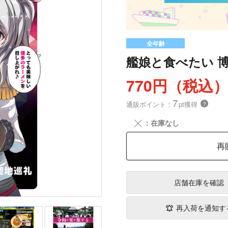
全年齢
艦娘と食べたい 博
770円（税込
7
通販ポイント：
pt獲得
？
╳
：在庫なし
再
店舗在庫
を確認
再入荷を通知す