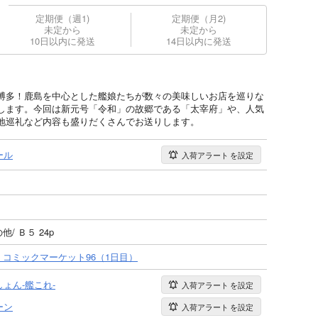
定期便（週1)
定期便（月2)
未定から
未定から
10日以内に発送
14日以内に発送
博多！鹿島を中心とした艦娘たちが数々の美味しいお店を巡りな
します。今回は新元号「令和」の故郷である「太宰府」や、人気
地巡礼など内容も盛りだくさんでお送りします。
ール
入荷アラート
を設定
他/ Ｂ５ 24p
/09 コミックマーケット96（1日目）
ょん-艦これ-
入荷アラート
を設定
ーン
入荷アラート
を設定