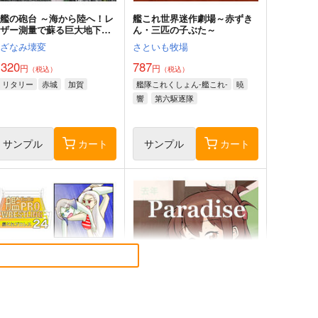
艦の砲台 ～海から陸へ！レ
艦これ世界迷作劇場～赤ずき
ーザー測量で蘇る巨大地下空
ん・三匹の子ぶた～
間・壱岐要塞の全貌
さざなみ壊変
さといも牧場
,320
787
円
円
（税込）
（税込）
ミリタリー
赤城
加賀
艦隊これくしょん-艦これ-
暁
響
第六駆逐隊
サンプル
カート
サンプル
カート