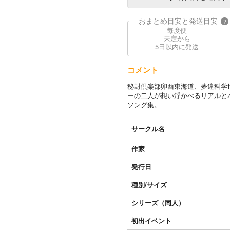
おまとめ目安と発送目安
?
毎度便
未定から
5日以内に発送
コメント
秘封倶楽部卯酉東海道、夢違科学
ーの二人が想い浮かべるリアルと
ソング集。
サークル名
作家
発行日
種別/サイズ
シリーズ（同人）
初出イベント