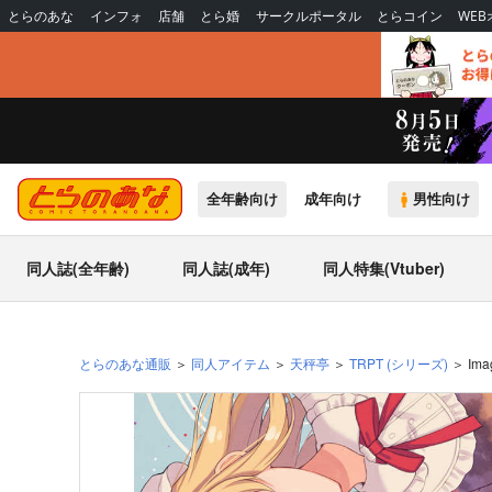
とらのあな
インフォ
店舗
とら婚
サークルポータル
とらコイン
WE
全年齢向け
成年向け
男性向け
同人誌(全年齢)
同人誌(成年)
同人特集(Vtuber)
とらのあな通販
同人アイテム
天秤亭
TRPT
(シリーズ)
Ima