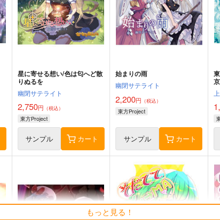
星に寄せる想い/色は匂へど散
始まりの雨
りぬるを
京
幽閉サテライト
幽閉サテライト
2,200
円
（税込）
2,750
1
円
（税込）
東方Project
東方Project
東
ト
サンプル
カート
サンプル
カート
もっと見る！