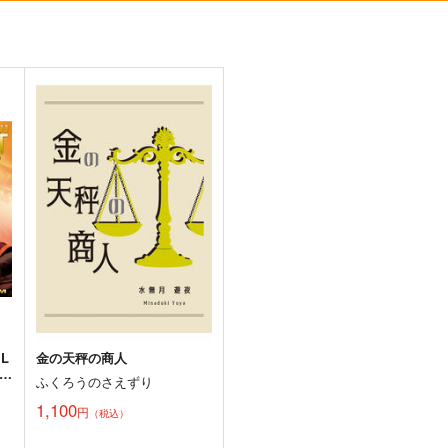
必然のカタストロフィ／
そだててYU→MA
t
Magical-マジカル-
ババソイヤー
少女フラクタル
660
円
（税込）
2,750
7
円
（税込）
東方Project
東方Project
東
ト
サンプル
カート
サンプル
カート
 L
金の天秤の商人
GD
ふくろうのさえずり
1,100
円
（税込）