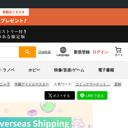
新規登録
ログイン
詳細
検索
Language
カート
・ラノベ
ホビー
映像/音楽/ゲーム
電子書籍
ニャ子
学園アイドルマスター
人気ワード:
コミックマーケット…
原神
ポストする
LINEで送る