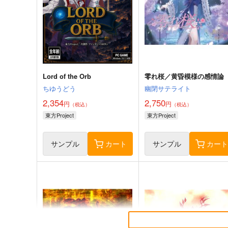
Lord of the Orb
零れ桜／黄昏模様の感情論
ちゆうどう
幽閉サテライト
2,354
2,750
円
円
（税込）
（税込）
東方Project
東方Project
サンプル
カート
サンプル
カー