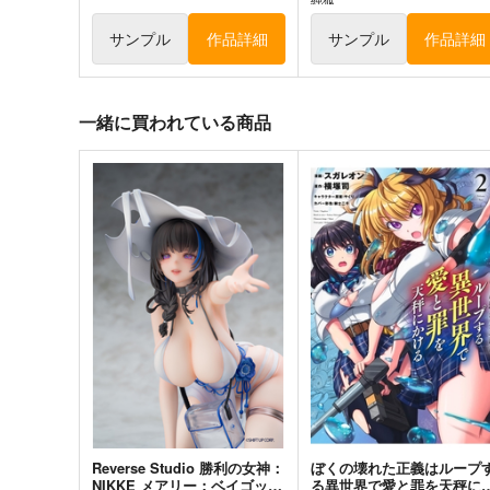
サンプル
作品詳細
サンプル
作品詳細
一緒に買われている商品
風見幽香は「楽」したい
チルノという少女ー純文学
ルノまとめ本ー
ババソイヤー
牧草べびぃべっど
660
円
（税込）
660
円
（税込）
東方Project
東方Project
チルノ
サンプル
カート
サンプル
カー
Reverse Studio 勝利の女神：
ぼくの壊れた正義はループ
NIKKE メアリー：ベイゴッデ
る異世界で愛と罪を天秤に