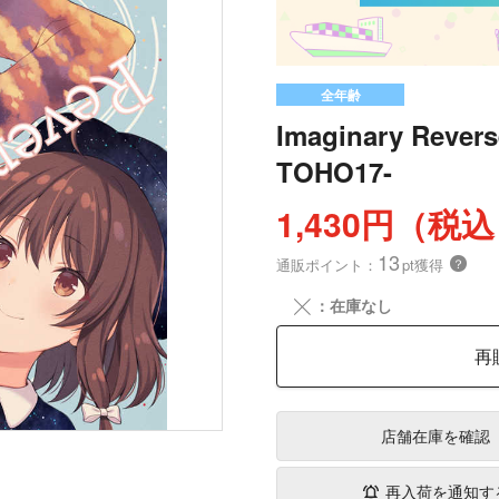
全年齢
Imaginary Rever
TOHO17-
1,430円（税
13
通販ポイント：
pt獲得
？
╳
：在庫なし
再
店舗在庫
を確認
再入荷を通知す