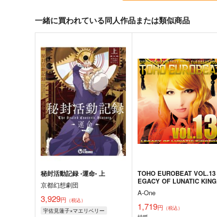
一緒に買われている同人作品または類似商品
東方剛欲異聞～水没した沈愁
東方紅魔郷～
地獄
the Embodiment of Scarle
Devil～
黄昏フロンティア
上海アリス幻樂団
2,200
1,100
円
円
（税込）
（税込）
東方Project
東方Project
サンプル
カート
サンプル
カー
秘封活動記録 -運命- 上
TOHO EUROBEAT VOL.13
EGACY OF LUNATIC KIN
京都幻想劇団
OM
A-One
3,929
円
（税込）
1,719
円
（税込）
宇佐見蓮子×マエリベリー
純狐