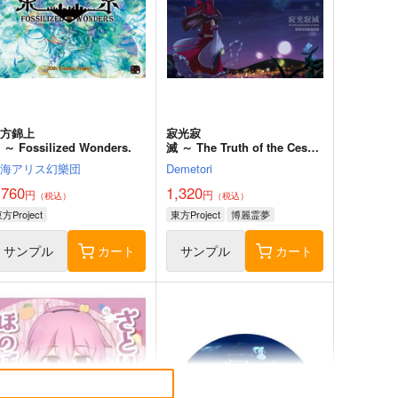
東方錦上
寂光寂
 ～ Fossilized Wonders.
滅 ～ The Truth of the Cessa
tion of Dukkha
上海アリス幻樂団
Demetori
,760
1,320
円
円
（税込）
（税込）
方Project
東方Project
博麗霊夢
サンプル
カート
サンプル
カート