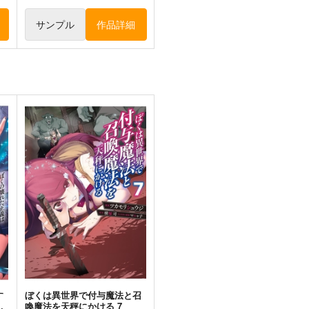
サンプル
作品詳細
チ
東方Project風-心非公式
鳥獣スキンシップ
HandBook
ついらくげんば
S
胡玉書厨
550
5
円
（税込）
1,572
円
（税込）
東方Project
東
東方Project
東風谷早苗
ミスティア・ローレライ
古明地こいし
幽谷響子
ト
サンプル
カート
サンプル
カート
す
ぼくは異世界で付与魔法と召
か
喚魔法を天秤にかける 7