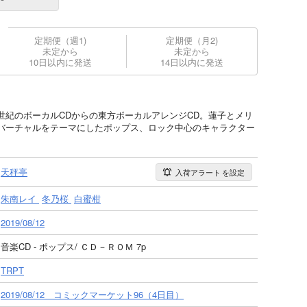
定期便（週1)
定期便（月2)
未定から
未定から
10日以内に発送
14日以内に発送
世紀のボーカルCDからの東方ボーカルアレンジCD。蓮子とメリ
バーチャルをテーマにしたポップス、ロック中心のキャラクター
天秤亭
入荷アラート
を設定
朱南レイ
冬乃桜
白蜜柑
2019/08/12
音楽CD - ポップス/ ＣＤ－ＲＯＭ 7p
TRPT
2019/08/12 コミックマーケット96（4日目）