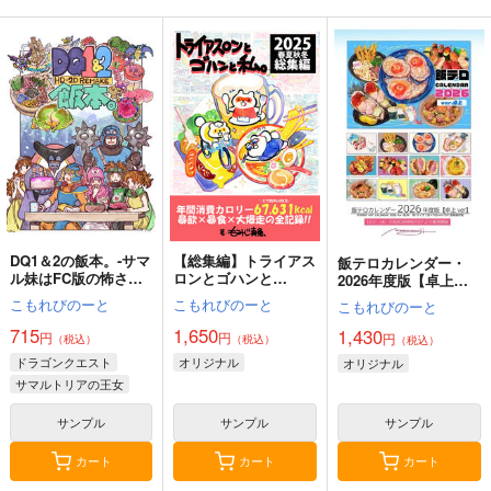
嫌な顔されながらおパ
黒白のアヴェスター 4
通勤道中であの娘がぱ
ンツ見せてもらいたい
んつを見せてくる本13
神座万象・第十四機
本14
アニマルマシーン
嘘つき屋
関
787
662
円
円
3,144
（税込）
（税込）
円
専売
（税込）
オリジナル
オリジナル
オリジナル
サンプル
サンプル
サンプル
カート
カート
カート
DQ1＆2の飯本。-サマ
【総集編】トライアス
飯テロカレンダー・
ル妹はFC版の怖さを
ロンとゴハンと
2026年度版【卓上
知らない-
私。-2025春夏秋冬-
ver】
こもれびのーと
こもれびのーと
こもれびのーと
715
1,650
1,430
円
円
円
（税込）
（税込）
（税込）
ドラゴンクエスト
オリジナル
オリジナル
サマルトリアの王女
ムーンブルクの王女
サンプル
サンプル
サンプル
カート
カート
カート