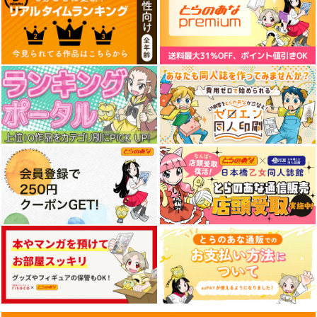
神様と婚ぐ日に
追放された期待外れ聖
棺の花嫁 冥婚によ
女ですが、聖婚により
り、二人は遠からず愛
一迅社
魔霊伯爵様に嫁ぐこと
を知る 1
ファンギルド
彗星社
になりました 2
869
円
（税込）
792
858
円
円
（税込）
（税込）
サンプル
サンプル
サンプル
作品詳細
作品詳細
作品詳細