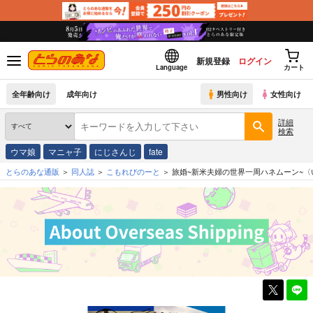
新規登録
ログイン
Language
カート
全年齢向け
成年向け
男性向け
女性向け
詳細
検索
ウマ娘
マニャ子
にじさんじ
fate
とらのあな通販
同人誌
こもれびのーと
旅婚~新米夫婦の世界一周ハネムーン~