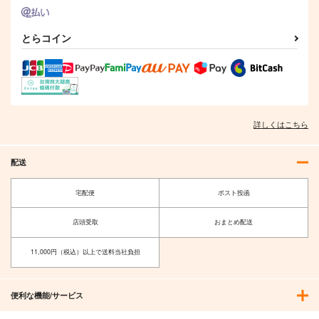
離婚予定の契約婚なの
に、冷酷公爵様に 4
とらコイン
ぶんか社
814
円
（税込）
サンプル
作品詳細
詳しくはこちら
配送
宅配便
ポスト投函
店頭受取
おまとめ配送
11,000円（税込）以上で送料当社負担
便利な機能/サービス