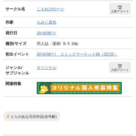
サークル名
こもれびのーと
入荷アラート
作家
もみじ真魚
発行日
2019/08/11
種別/サイズ
同人誌 - 漫画/ Ｂ５ 24p
初出イベント
2019/08/11 コミックマーケット96（3日目）
ジャンル/
オリジナル
入荷アラート
サブジャンル
関連特集
#
とらのあな注目作品(全年齢)