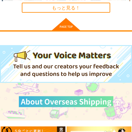
もっと見る！
サンプル
作品詳細
新米魔女の異世界お気
百花宮のお掃除係 転
新米姉妹のふたりごは
楽旅 異世界に落ちた
生した新米宮女、後宮
ん 12
元アラフォー社畜は魔
のお悩み解決しま
KADOKAWA
KADOKAWA
KADOKAWA
女の弟子を名乗り第二
す。 14
の人生を謳歌する 1
924
1,705
924
円
円
円
（税込）
（税込）
（税込）
サンプル
サンプル
サンプル
作品詳細
作品詳細
作品詳細