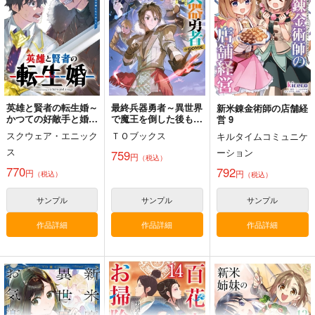
Zwei
はじめまして。
2,200
円
（税込）
550
2,547
円
円
（税込）
（税込）
サンプル
サンプル
サンプル
作品詳細
作品詳細
作品詳細
英雄と賢者の転生婚～
最終兵器勇者～異世界
新米錬金術師の店舗経
かつての好敵手と婚約
で魔王を倒した後も大
営 9
して最強夫婦になりま
人しくしていたのに、
スクウェア・エニック
ＴＯブックス
キルタイムコミュニケ
した～ 8
いきなり処刑されそう
ス
になったので反逆しま
ーション
759
円
（税込）
す。国を捨ててスロー
770
792
円
円
ライフの旅に出たので
（税込）
（税込）
すが、なんか成り行き
で新世界の魔王になり
サンプル
サンプル
サンプル
そうです～
@COMIC 2
作品詳細
作品詳細
作品詳細
婚活したら地獄だった
件 総集編
ポッポ焼き屋
2,178
円
（税込）