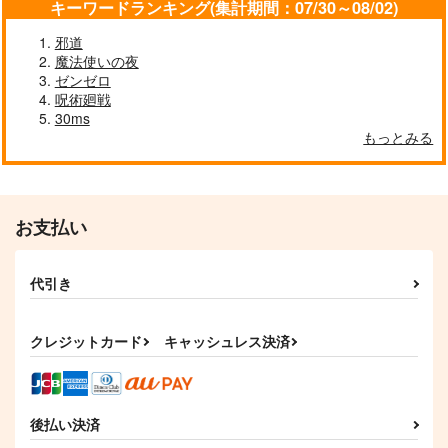
キーワードランキング(集計期間：07/30～08/02)
邪道
魔法使いの夜
呪われ公爵と捨てられ
妹に婚約者を取られて
呪われ公爵と捨てられ
ゼンゼロ
た花嫁の最愛婚 2
このたび醜悪公と押し
た花嫁の最愛婚 1
つけられ婚する運びと
呪術廻戦
ファンギルド
ＴＯブックス
ファンギルド
なりました
30ms
@COMIC 2
792
759
792
円
円
円
もっとみる
（税込）
（税込）
（税込）
サンプル
サンプル
サンプル
作品詳細
作品詳細
作品詳細
お支払い
代引き
クレジットカード
キャッシュレス決済
後払い決済