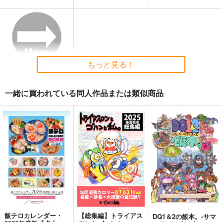
黒白のアヴェスター 2
まぐ太ノート16冊
≪C108作品セット
目 The Bunny's Tail
≫B2タペストリー
神座万象・第十四機
2
【サークル：アニマル
C-ARTS
アニマルマシーン
関
マシーン】
1,430
2,750
円
円
専売
2,178
（税込）
（税込）
円
専売
（税込）
オリジナル
もっと見る！
オリジナル
オリジナル
サンプル
サンプル
サンプル
一緒に買われている同人作品または類似商品
カート
カート
カート
飯テロカレンダー・
【総集編】トライアス
DQ1＆2の飯本。-サマ