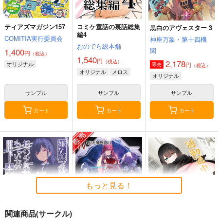
ティアズマガジン157
コミケ童話の裏話総集
黒白のアヴェスター 3
編4
COMITIA実行委員会
神座万象・第十四機
おのでら総本舗
関
1,400
円
（税込）
1,540
円
（税込）
2,178
オリジナル
円
専売
（税込）
オリジナル
メロス
オリジナル
サンプル
サンプル
サンプル
カート
カート
カート
もっと見る！
関連商品(サークル)