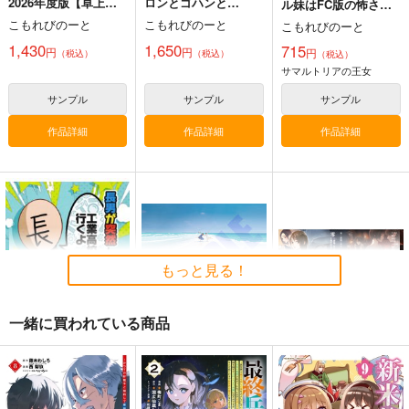
2026年度版【卓上
ロンとゴハンと
ル妹はFC版の怖さを
ver】
私。-2025春夏秋冬-
知らない-
黒白のアヴェスター 1
藤ちょこ「星の記憶と
森倉円「名前のない
こもれびのーと
こもれびのーと
こもれびのーと
巡り合う」絵師100人
星」絵師100人
神座万象・第十四機
1,430
1,650
715
展 16 大阪展 前売り券
展 16 大阪展 前売り券
円
円
円
（税込）
（税込）
（税込）
産経新聞社
産経新聞社
関
サマルトリアの王女
1,300
1,300
円
円
2,178
（税込）
（税込）
円
専売
（税込）
サンプル
サンプル
サンプル
オリジナル
オリジナル
オリジナル
作品詳細
作品詳細
作品詳細
サンプル
サンプル
サンプル
カート
カート
カート
もっと見る！
一緒に買われている商品
長男がいきなり「工業
HONEYMOON WITH
錫婚の契り
高校に行くよ」と言い
YUI
APIS
出しまして