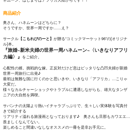
商品紹介
奥さん、ハネムーンはどちらに？
そうですか、世界一周ですか……え？
サークル
【こもれびのーと】
が贈る“コミックマーケット96”の[オリジナ
ル]本。
『旅婚~新米夫婦の世界一周ハネムーン~〈いきなりアフリ
カ編〉』
をご紹介。
心配性の婿。挑戦的な嫁。正反対だけど息はピッタリな凸凹夫婦が新婚
世界一周旅行に出発♪
最初は無難な国に行くのかと思いきや、いきなり「アフリカ」…こりゃ
大変だ。
様々なカルチャーショックやトラブルに遭遇しながらも、雄大なタンザ
ニアの大自然を満喫。
サバンナの太陽より熱いイチャラブっぷりで、生々しい実体験を写真付
きで紹介する
リアリティ溢れる旅漫画となっております♪ 奥さんも旦那もカワエエ…
羨ましくなんてない。
楽しめること間違いなしなオススメの一冊を是非お手元に。