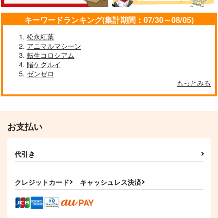
んつを見せてくる本
≫【B5アクリルボー
13
ド】艶娘幻夢譚
嘘つき屋
T2 ART WORKS
キーワードランキング(集計期間：07/30～08/05)
662
4,400
円
円
専売
（税込）
（税込）
松永紅葉
オリジナル
オリジナル
アニマルマシーン
転生コロシアム
サンプル
サンプル
賭ケグルイ
ゼンゼロ
カート
カート
もっとみる
お支払い
代引き
クレジットカード
キャッシュレス決済