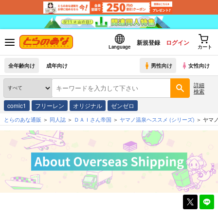
新規登録
ログイン
Language
カート
全年齢向け
成年向け
男性向け
女性向け
詳細
検索
comic1
フリーレン
オリジナル
ゼンゼロ
とらのあな通販
同人誌
ＤＡＩさん帝国
ヤマノ温泉ヘススメ
(シリーズ)
ヤマ