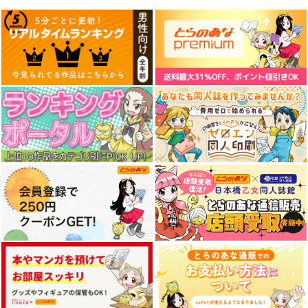
Fresh＆Smooth
FETISH ACADEMY
まぐ太ノート16冊
目 The Bunny's Tail 2
ロイヤルマウンテン
ロイヤルマウンテン
C-ARTS
770
770
円
円
（税込）
（税込）
1,430
円
（税込）
オリジナル
オリジナル
オリジナル
青山 澄香
青山 澄香
白峰 莉花
白峰 莉花
サンプル
サンプル
サンプル
メレ・レタナグア
メレ・レタナグア
カート
カート
カート
通勤道中であの娘がぱ
≪新刊発売記念