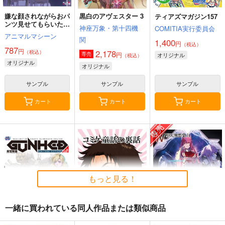
嫌な顔されながらおパ
黒白のアヴェスター 3
ティアズマガジン157
ンツ見せてもらいたい
神座万象・第十四機
COMITIA実行委員会
本14
アニマルマシーン
関
1,400
円
（税込）
787
円
2,178
（税込）
円
専売
オリジナル
（税込）
オリジナル
オリジナル
サンプル
サンプル
サンプル
カート
カート
カート
もっと見る！
一緒に買われている同人作品または類似商品