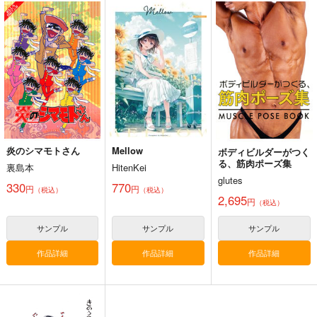
麻宮騎亜ヘリテージエ
コミケ童話の裏話総集
黒白のアヴェスター 4
ディション「ガンヘッ
編4
神座万象・第十四機
ド」上巻
太陽系旅団
おのでら総本舗
関
4,235
1,540
円
円
（税込）
（税込）
3,144
円
専売
（税込）
オリジナル
オリジナル
メロス
オリジナル
ガンヘッド
ニム
ブルックリン
サンプル
サンプル
サンプル
カート
カート
カート
炎のシマモトさん
Mellow
ボディビルダーがつく
る、筋肉ポーズ集
裏島本
HitenKei
glutes
330
770
円
円
（税込）
（税込）
2,695
円
（税込）
サンプル
サンプル
サンプル
作品詳細
作品詳細
作品詳細