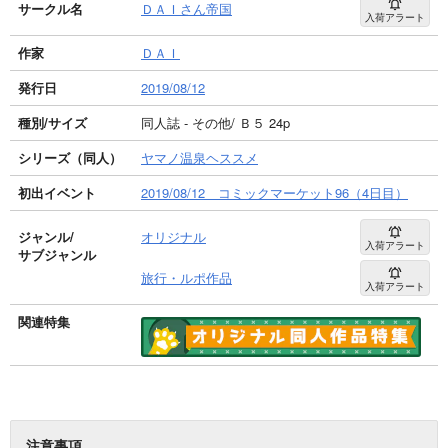
サークル名
ＤＡＩさん帝国
入荷アラート
作家
ＤＡＩ
発行日
2019/08/12
種別/サイズ
同人誌 - その他/ Ｂ５ 24p
シリーズ（同人）
ヤマノ温泉ヘススメ
初出イベント
2019/08/12 コミックマーケット96（4日目）
ジャンル/
オリジナル
入荷アラート
サブジャンル
旅行・ルポ作品
入荷アラート
関連特集
注意事項