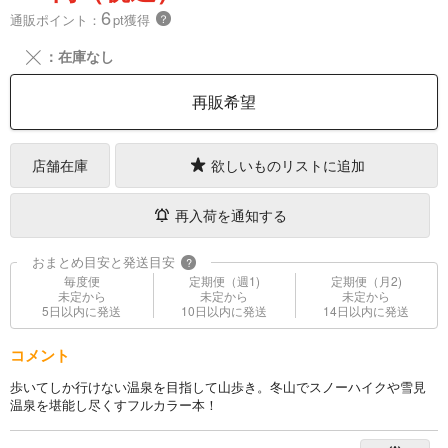
6
通販ポイント：
pt獲得
？
╳
：在庫なし
再販希望
店舗在庫
欲しいものリストに追加
再入荷を通知する
おまとめ目安と発送目安
?
毎度便
定期便（週1)
定期便（月2)
未定から
未定から
未定から
5日以内に発送
10日以内に発送
14日以内に発送
コメント
歩いてしか行けない温泉を目指して山歩き。冬山でスノーハイクや雪見
温泉を堪能し尽くすフルカラー本！