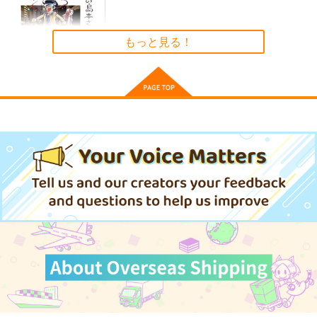
≪C108作品セット
黒白のアヴェスター 2
黒白のアヴェスター 1
≫B2タペストリー
神座万象・第十四機
神座万象・第十四機
【サークル：アニマル
もっと見る！
アニマルマシーン
関
マシーン】
関
2,750
円
専売
2,178
（税込）
2,178
円
専売
円
専売
（税込）
（税込）
オリジナル
オリジナル
オリジナル
サンプル
サンプル
サンプル
きのうの島本さん18
カート
カート
カート
ウラシマモト
330
円
（税込）
サンプル
作品詳細