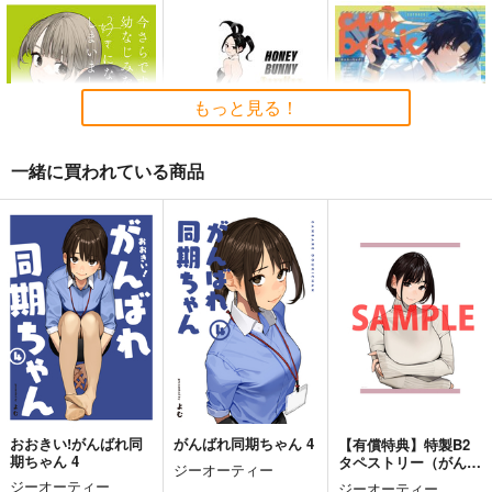
黒白のアヴェスター 2
通勤道中であの娘がぱ
まぐ太ノート16冊
んつを見せてくる本
目 The Bunny's Tail 2
神座万象・第十四機
13
嘘つき屋
C-ARTS
もっと見る！
関
662
1,430
円
円
2,178
（税込）
（税込）
円
専売
（税込）
オリジナル
オリジナル
一緒に買われている商品
オリジナル
サンプル
サンプル
サンプル
今さらですが、幼なじ
HONEY BUNNY Dazz
cut back
カート
カート
カート
みを好きになってしま
ling
愛をみる少年
いました3
さらなみ
GAKAKU
787
円
（税込）
2,200
880
円
円
（税込）
（税込）
浅羽悠真
サンプル
サンプル
サンプル
作品詳細
作品詳細
作品詳細
おおきい!がんばれ同
がんばれ同期ちゃん 4
【有償特典】特製B2
期ちゃん 4
タペストリー（がんば
ジーオーティー
れ同期ちゃん 4（特装
ジーオーティー
ジーオーティー