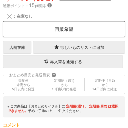
15
通販ポイント：
pt獲得
？
╳
：在庫なし
再販希望
店舗在庫
欲しいものリストに追加
再入荷を通知する
おまとめ目安と発送目安
?
毎度便
定期便（週1)
定期便（月2)
未定から
-から
-から
5日以内に発送
10日以内に発送
14日以内に発送
※ この商品は【おまとめサイクル】に
定期便(週1)
、
定期便(月2)
は選択
できません。
予めご了承の上、ご注文ください。
コメント