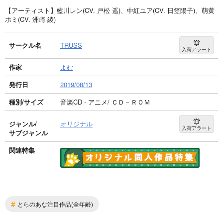
【アーティスト】藍川レン(CV. 戸松 遥)、中紅ユア(CV. 日笠陽子)、萌黄
ホミ(CV. 洲崎 綾)
サークル名
TRUSS
入荷アラート
作家
よむ
発行日
2019/08/13
種別/サイズ
音楽CD - アニメ/ ＣＤ－ＲＯＭ
ジャンル/
オリジナル
入荷アラート
サブジャンル
関連特集
#
とらのあな注目作品(全年齢)