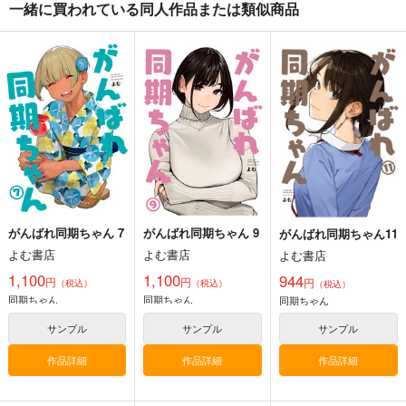
一緒に買われている同人作品または類似商品
黒白のアヴェスター 3
黒白のアヴェスター 4
≪C108作品セット
≫B2タペストリー
神座万象・第十四機
神座万象・第十四機
【サークル：アニマル
アニマルマシーン
関
関
マシーン】
2,750
円
専売
2,178
3,144
（税込）
円
円
専売
専売
（税込）
（税込）
オリジナル
オリジナル
オリジナル
サンプル
サンプル
サンプル
カート
カート
カート
がんばれ同期ちゃん 7
がんばれ同期ちゃん 9
がんばれ同期ちゃん11
よむ書店
よむ書店
よむ書店
1,100
1,100
944
円
円
円
（税込）
（税込）
（税込）
同期ちゃん
同期ちゃん
同期ちゃん
サンプル
サンプル
サンプル
作品詳細
作品詳細
作品詳細