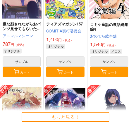
嫌な顔されながらおパ
ティアズマガジン157
コミケ童話の裏話総集
ンツ見せてもらいたい
編4
COMITIA実行委員会
本14
アニマルマシーン
おのでら総本舗
1,400
円
（税込）
787
1,540
円
円
（税込）
（税込）
オリジナル
オリジナル
オリジナル
メロス
サンプル
サンプル
サンプル
カート
カート
カート
もっと見る！