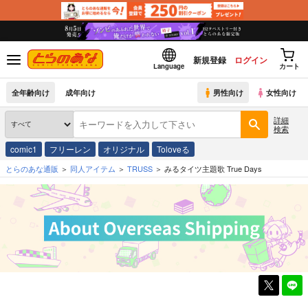
新規登録
ログイン
Language
カート
全年齢向け
成年向け
男性向け
女性向け
詳細
検索
comic1
フリーレン
オリジナル
Toloveる
とらのあな通販
同人アイテム
TRUSS
みるタイツ主題歌 True Days