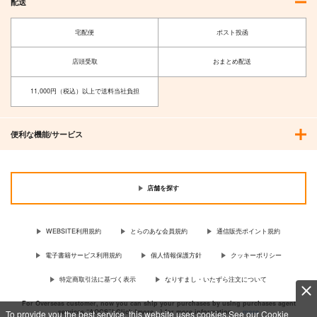
配送
宅配便
ポスト投函
店頭受取
おまとめ配送
11,000円（税込）以上で送料当社負担
便利な機能/サービス
店舗を探す
WEBSITE利用規約
とらのあな会員規約
通信販売ポイント規約
電子書籍サービス利用規約
個人情報保護方針
クッキーポリシー
特定商取引法に基づく表示
なりすまし・いたずら注文について
For Overseas customer, now you can ship your purchases by using purchases agent
services “AOCS”! Click {more…} for more information …
more
To provide you the best service, this website uses cookies.See our Cookie