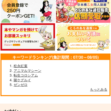
キーワードランキング(集計期間：07/30～08/05)
松永紅葉
アニマルマシーン
転生コロシアム
賭ケグルイ
ゼンゼロ
もっとみる