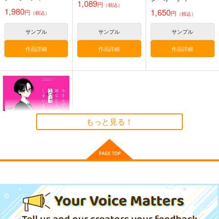
版・変型版・通常
1,089
円
（税込）
版））
1,980
1,650
円
円
（税込）
（税込）
黒白のアヴェスター 1
藤ちょこ「星の記憶と
今日の一枚 2026
巡り合う」絵師100人
年 Vol.1
サンプル
サンプル
サンプル
神座万象・第十四機
展 16 大阪展 前売り券
産経新聞社
WhitePlanter
関
作品詳細
作品詳細
作品詳細
1,300
1,320
円
円
2,178
（税込）
（税込）
円
専売
（税込）
オリジナル
オリジナル
オリジナル
確定申告締切直前SP
Light of hope
サンプル
サンプル
サンプル
愛をみる少年
星々のアンカー
カート
カート
カート
629
887
円
円
（税込）
（税込）
もっと見る！
藤丸立香
藤丸立香
サンプル
サンプル
作品詳細
作品詳細
今さらですが、幼なじ
みを好きになってしま
いました 2
KADOKAWA
836
円
（税込）