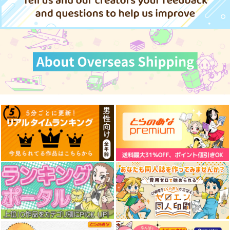
サンプル
森倉円「名前のない
星」絵師100人
作品詳細
展 16 大阪展 前売り券
産経新聞社
1,300
円
（税込）
オリジナル
サンプル
カート