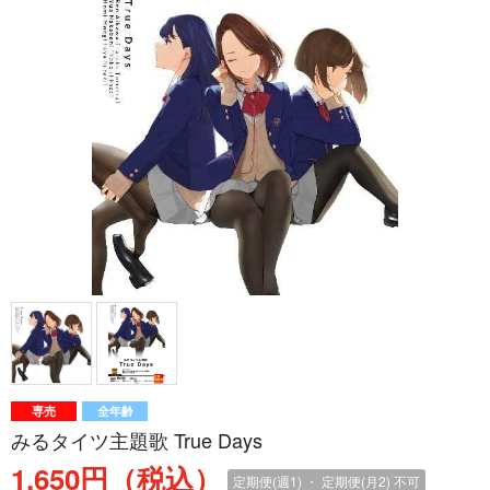
専売
全年齢
みるタイツ主題歌 True Days
1,650円（税込）
定期便(週1) ・ 定期便(月2)
不可