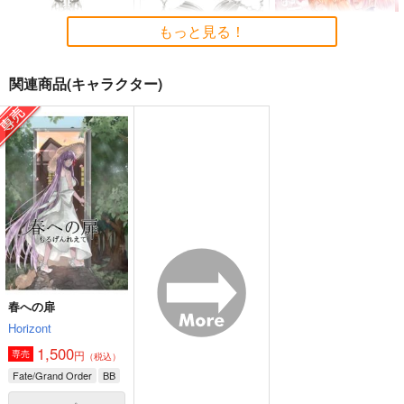
FFICIAL FANBOOK
ぽむ屋
ワダメモ
もっと見る！
act on
770
785
円
円
（税込）
（税込）
1,430
円
（税込）
Fate/Grand Order
Fate/Grand Order
関連商品(キャラクター)
Fate/Grand Order
マシュ・キリエライト
岸波白野
リリス
ギルガメッシュ
サンプル
サンプル
サンプル
Fate/Grand Order ma
Fate/Grand Order ma
Light of hope
terial XVII
terial XXI
星々のアンカー
カート
カート
カート
TYPE-MOON
TYPE-MOON
887
円
（税込）
1,650
2,200
円
円
（税込）
（税込）
藤丸立香
サンプル
サンプル
サンプル
作品詳細
作品詳細
作品詳細
春への扉
Horizont
1,500
円
専売
（税込）
Fate/Grand Order
BB
火よ！星の光の瞬きよ
海嘯に永訣