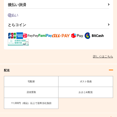
雷霆の気まぐれ
本庄雷太アートワーク
後払い決済
ス Fate/Grand Order
コレ！
篇03
PhraseGallery
858
円
専売
（税込）
3,300
円
（税込）
Fate/Grand Order
とらコイン
Fate/Grand Order
藤丸立香
インドラ
ジェームズ・モリアーティ
サンプル
サンプル
カート
カート
詳しくはこちら
配送
宅配便
ポスト投函
店頭受取
おまとめ配送
11,000円（税込）以上で送料当社負担