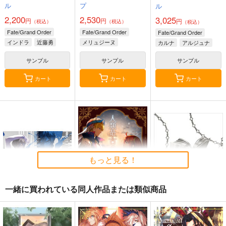
ル
プ
ル
2,200
2,530
3,025
円
円
円
（税込）
（税込）
（税込）
Fate/Grand Order
Fate/Grand Order
Fate/Grand Order
インドラ
近藤勇
メリュジーヌ
カルナ
アルジュナ
サンプル
サンプル
サンプル
カート
カート
カート
もっと見る！
一緒に買われている同人作品または類似商品
BLUE nankaAkanjin
人類最古と人類最後 I
Fate/Grand Order ma
oOMNIBUS
terial XXI
壱番地