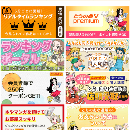
FGO/FAKE DUME
蒐集
えふじいおう和風肖像
画集参
TOKIMOOON
羊小屋
800個入りタコ焼き
495
787
円
円
専売
Romancia02
リメンバー・カイヨウ
スイートサレンダー
（税込）
（税込）
787
マル
円
専売
（税込）
オー
Fate/Grand Order
Fate/Grand Order
m.m.m.
PONZOOM
ルキャラ
Fate/Grand Order
Owen
曲亭馬琴
2,292
1,320
円
円
（税込）
（税込）
葛飾北斎
1,232
円
（税込）
シグルド
エドモン×ぐだ子
斎藤一
サンプル
サンプル
サンプル
サンプル
サンプル
サンプル
カート
カート
カート
作品詳細
作品詳細
作品詳細