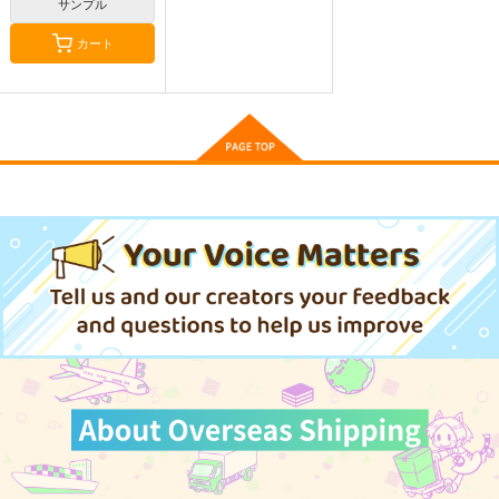
刑部姫 豪華客船へ行
サンプル
く
Owen
Owen
カート
んじゃめな本舗
5,500
787
円
円
（税込）
（税込）
605
円
（税込）
Fate/Grand Order
Fate/Grand Order
Fate/Grand Order
巌窟王 エドモン・ダンテス
斎藤一
藤丸立香
bubbles'
compass
Fate/GOMEMO10
刑部姫
蘆屋道満
巌窟王 モンテ・クリスト
牛乳石鹸
牛乳石鹸
ワダメモ
サンプル
サンプル
サンプル
藤丸立香
550
550
785
円
円
円
（税込）
（税込）
（税込）
カート
カート
カート
サンプル
サンプル
サンプル
作品詳細
作品詳細
作品詳細