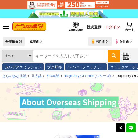
新規登録
ログイン
Language
カート
全年齢向け
成年向け
男性向け
女性向け
詳細
検索
カルデアエミッション
ブタ野郎
ハイパーソニックソ…
コミックマーケ
とらのあな通販
同人誌
ｶﾊｯ本部
Trajectory Of Order
(シリーズ)
Trajectory Of 