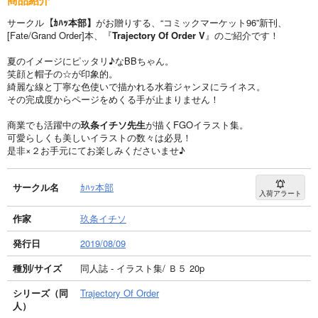
サークル
【ｶﾊｯ本部】
がお贈りする、“コミックマーケット96”新刊、
[Fate/Grand Order]本、『
Trajectory Of Order V
』のご紹介です！
夏のイメージにピッタリ♪なBBちゃん。
笑顔と帽子の☆が印象的。
綺麗な線と丁寧な色使いで描かれる水着ジャンヌにライネス。
その完成度からページをめくる手が止まりません！
商業でも活躍中の
玖条イチソ先生
が描くFGOイラスト集。
可愛らしくも美しいイラストの数々は必見！
是非×２お手元にてお楽しみくださいませ♪
サークル名
ｶﾊｯ本部
入荷アラート
作家
玖条イチソ
発行日
2019/08/09
種別/サイズ
同人誌 - イラスト集/ Ｂ５ 20p
シリーズ（同
Trajectory Of Order
人）