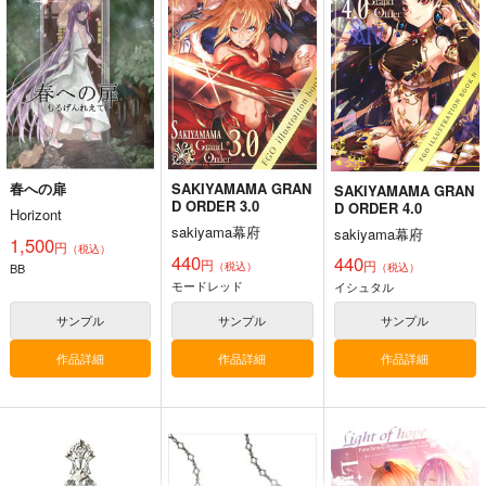
ハイパーソニックソウ
TYPE-MOON
2,860
円
（税込）
ル
2,200
円
（税込）
Fate/Grand Order
3,025
円
Fate/Grand Order
（税込）
ギルガメッシュ〔キャスター〕×ぐだ子
Fate/Grand Order
アルジュナ
カルナ
サンプル
サンプル
サンプル
春への扉
SAKIYAMAMA GRAN
SAKIYAMAMA GRAN
カート
カート
カート
D ORDER 3.0
D ORDER 4.0
Horizont
sakiyama幕府
sakiyama幕府
1,500
円
（税込）
440
440
円
円
（税込）
BB
（税込）
モードレッド
イシュタル
サンプル
サンプル
サンプル
作品詳細
作品詳細
作品詳細
悪縁
Fate Log Grand UNO
Fate/GOMEMO10