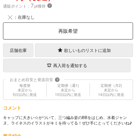
7
通販ポイント：
pt獲得
？
╳
：在庫なし
再販希望
店舗在庫
欲しいものリストに追加
再入荷を通知する
おまとめ目安と発送目安
?
毎度便
定期便（週1)
定期便（月2)
未定から
未定から
未定から
5日以内に発送
10日以内に発送
14日以内に発送
コメント
キャップに大きい☆がついて、三つ編み姿のBBをはじめ、水着ジャン
ヌ、ライネスのイラストがキミを待ってる！ぜひ手にとってくださいね♪
商品紹介