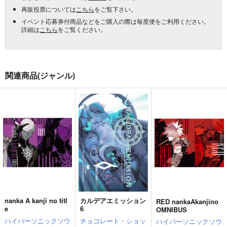
再販投票については
こちら
をご覧下さい。
イベント応募券付商品などをご購入の際は毎度便をご利用ください。
詳細は
こちら
をご覧ください。
関連商品(ジャンル)
nanka A kanji no titl
カルデアエミッション
RED nankaAkanjino
e
6
OMNIBUS
ハイパーソニックソウ
チョコレート・ショッ
ハイパーソニックソウ