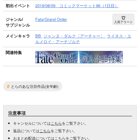
初出イベント
2019/08/09 コミックマーケット96（1日目）
ジャンル/
Fate/Grand Order
入荷アラート
サブジャンル
メインキャラ
BB
ジャンヌ・ダルク〔アーチャー〕
ライネス・エ
ルメロイ・アーチゾルテ
関連特集
#
とらのあな注目作品(全年齢)
注意事項
キャンセルについては
こちら
をご覧下さい。
返品については
こちら
をご覧下さい。
おまとめ配送については
こちら
をご覧下さい。