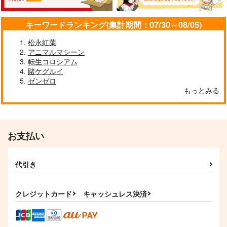
探偵モンテ・クリスト
斎藤一の本2
LACKGAKIBOX2025
完全幻覚本
斎藤一の本を出すサー
珈琲紳士の部屋
ぐだ君のモテログ
マハトマにおまかせ！
Owen
キーワードランキング(集計期間：07/30～08/05)
クル
PONZOOM
うつらうららか
3,144
円
（税込）
944
円
2,357
（税込）
1,320
660
松永紅葉
円
Fate/Grand Order
（税込）
円
円
（税込）
（税込）
Fate/Grand Order
アニマルマシーン
藤堂平助
一文字則宗
Fate/Grand Order
巌窟王 モンテ・クリスト
転生コロシアム
岡田以蔵
サンプル
サンプル
斎藤一
藤丸立香
賭ケグルイ
ゼンゼロ
作品詳細
作品詳細
サンプル
サンプル
サンプル
もっとみる
カート
カート
カート
お支払い
代引き
クレジットカード
キャッシュレス決済