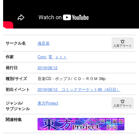
サークル名
魂音泉
入荷アラート
作家
Coro
零
ｙｔｒ
発行日
2019/08/12
種別/サイズ
音楽CD - ポップス/ ＣＤ－ＲＯＭ 38p
初出イベント
2019/08/12 コミックマーケット96（4日目）
ジャンル/
東方Project
入荷アラート
サブジャンル
関連特集