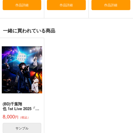
作品詳細
作品詳細
作品詳細
寂光寂
東方剛欲異聞～水没し
滅 ～ The Truth of th
た沈愁地獄
e Cessation of Dukk
一緒に買われている商品
Demetori
黄昏フロンティア
ha
1,320
2,200
円
円
（税込）
（税込）
東方Project
博麗霊夢
東方Project
サンプル
サンプル
カート
カート
(BD)千葉翔
也 1st Live 2025「Liv
ing Streak」
8,000
円
（税込）
TOKYO INTERNATIO
NAL FORUM-
LIVE Blu-ray
サンプル