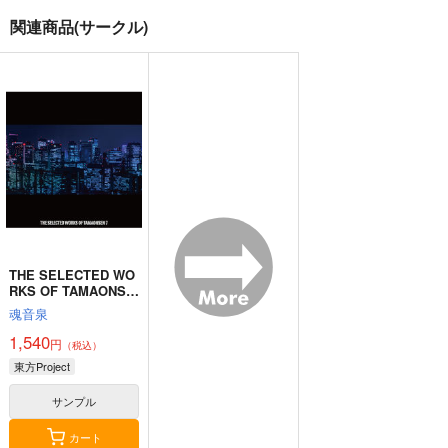
関連商品(サークル)
東方M-1ぐらんぷり音
零れ桜／黄昏模様の感
狐色 祭り色二十三
楽集３
情論
尾。
あ～るの～と
幽閉サテライト
狐色
2,750
2,750
660
円
円
円
（税込）
（税込）
（税込）
東方Project
東方Project
東方Project
八雲藍
菅牧典
サンプル
サンプル
サンプル
カート
カート
カート
THE SELECTED WO
RKS OF TAMAONSE
N 7
魂音泉
1,540
円
（税込）
東方Project
サンプル
カート