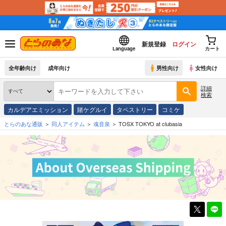
新規登録
ログイン
Language
カート
全年齢向け
成年向け
男性向け
女性向け
詳細
検索
カルデアエミッション
賭ケグルイ
タペストリー
コミケ
とらのあな通販
同人アイテム
魂音泉
TOSX TOKYO at clubasia