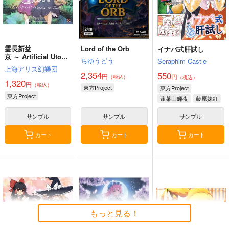
霊長新益
Lord of the Orb
イナバ式肝試し
京 ～ Artificial Utopia
ちゆうどう
Seraphim Castle
in Ruins.
上海アリス幻樂団
2,354
550
円
円
（税込）
（税込）
1,320
円
（税込）
東方Project
東方Project
東方Project
蓬莱山輝夜
藤原妹紅
サンプル
サンプル
サンプル
カート
カート
カート
もっと見る！