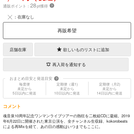
28
通販ポイント：
pt獲得
？
╳
：在庫なし
再販希望
店舗在庫
欲しいものリストに追加
再入荷を通知する
おまとめ目安と発送目安
?
毎度便
定期便（週1)
定期便（月2)
未定から
未定から
未定から
5日以内に発送
10日以内に発送
14日以内に発送
コメント
魂音泉10周年記念ワンマンライブツアーの熱狂を二枚組CDに凝縮。2019
年6月22日に開催された東京公演を、全チャンネル生収録、kokorobeats
による再Mixを経て、あの日の感動はいつまでもここに。