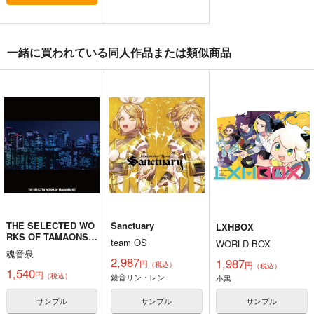
一緒に買われている同人作品または類似商品
星に寄せる想い/色は
始まりの雨
東方錦上
匂へど散りぬるを
京 ～ Fossilized Won
幽閉サテライト
ders.
幽閉サテライト
上海アリス幻樂団
2,200
円
（税込）
2,750
1,760
円
円
（税込）
（税込）
東方Project
東方Project
東方Project
サンプル
サンプル
サンプル
カート
カート
カート
THE SELECTED WO
Sanctuary
LXHBOX
RKS OF TAMAONSE
team OS
WORLD BOX
N 7
魂音泉
2,987
1,987
円
円
（税込）
（税込）
1,540
円
（税込）
鏡音リン・レン
小黒
サンプル
サンプル
サンプル