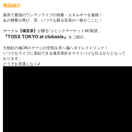
商品紹介
最高で最強のワンマンライブの熱量・エネルギーを凝縮！
あの興奮が再び、否、いつでも蘇る至高の一枚がここに！
サークル
【魂音泉】
が贈る“コミックマーケット96”新譜。
『TOSX TOKYO at clubasia』
をご紹介。
大熱狂の魂ONステージの空気を耳へ脳へダイレクトリンク！
いつでもライブに直結できる魂音泉好きマストバイな仕上がりとなって
おります。
どうぞお見逃しなく♪