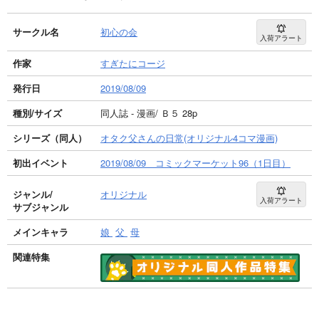
サークル名
初心の会
入荷アラート
作家
すぎたにコージ
発行日
2019/08/09
種別/サイズ
同人誌 - 漫画/ Ｂ５ 28p
シリーズ（同人）
オタク父さんの日常(オリジナル4コマ漫画)
初出イベント
2019/08/09 コミックマーケット96（1日目）
ジャンル/
オリジナル
入荷アラート
サブジャンル
メインキャラ
娘
父
母
関連特集