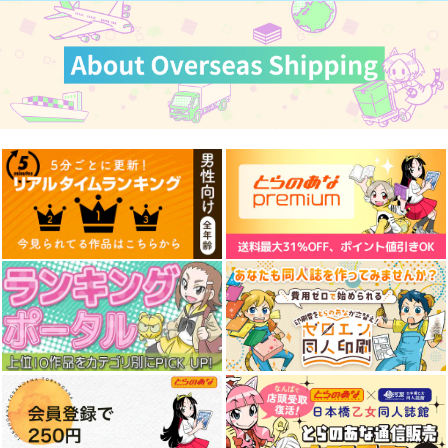
通勤道中であの娘がぱ
≪新刊発売記念
んつを見せてくる本
≫【B5アクリルボー
13
ド】艶娘幻夢譚
嘘つき屋
T2 ART WORKS
662
4,400
円
円
専売
（税込）
（税込）
オリジナル
オリジナル
ご注文の品、おとどけ
僕たちは冬の海にしか
推し活するオタク主任
サンプル
サンプル
中ッ！
行けない。
保育士のマンガ3
カート
カート
カリフワーラ
きりしまーと
パスタ屋
707
605
473
円
円
円
（税込）
（税込）
（税込）
水無灯里
サンプル
サンプル
サンプル
作品詳細
作品詳細
作品詳細