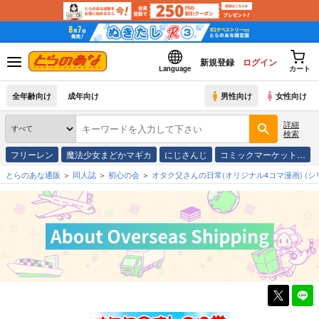
新規登録
ログイン
Language
カート
全年齢向け
成年向け
男性向け
女性向け
詳細
検索
フリーレン
魔法少女まどかマギカ
にじさんじ
コミックマーケット…
とらのあな通販
同人誌
初心の会
オタク父さんの日常(オリジナル4コマ漫画)
(シ