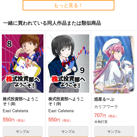
もっと見る！
一緒に買われている同人作品または類似商品
麻宮騎亜ヘリテージエ
コミケ童話の裏話総集
黒白のアヴェスター 4
ディション「ガンヘッ
編4
神座万象・第十四機
ド」上巻
太陽系旅団
おのでら総本舗
関
4,235
1,540
円
円
（税込）
（税込）
3,144
円
専売
（税込）
オリジナル
オリジナル
メロス
オリジナル
ガンヘッド
ニム
ブルックリン
サンプル
サンプル
サンプル
カート
カート
カート
株式投資部へようこ
株式投資部へようこ
惑星るーぷ
そ！(8)
そ！(9)
カリフワーラ
East Cafeteria
East Cafeteria
707
円
（税込）
550
550
円
円
（税込）
（税込）
水無灯里
サンプル
サンプル
サンプル