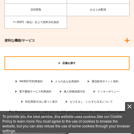
店頭受取
おまとめ配送
11,000円（税込）以上で送料当社負担
便利な機能/サービス
店舗を探す
WEBSITE利用規約
とらのあな会員規約
通信販売ポイント規約
電子書籍サービス利用規約
個人情報保護方針
クッキーポリシー
特定商取引法に基づく表示
なりすまし・いたずら注文について
For Overseas customer, now you can ship your purchases by using purchases agent
services “AOCS”! Click {more…} for more information …
more
To provide you the best service, this website uses cookies.See our Cookie
Policy to learn more.You must agree to the use of cookies to browse the
website, but you can also refuse the use of some cookies through your browser
settings.
c TORANOANA Inc, All Rights Reserved.