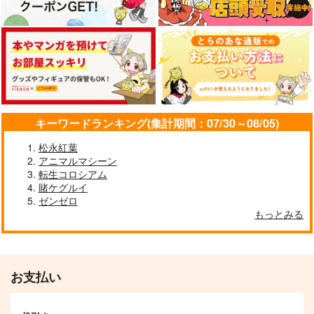
キーワードランキング(集計期間：07/30～08/05)
推し活するオタク主任
オタクの生活史
ナリムラアサクサ そ
松永紅葉
保育士のマンガ5
のサン
アニマルマシーン
オタクの生活史
パスタ屋
転生コロシアム
ナリムラ屋。
1,980
円
（税込）
賭ケグルイ
472
399
円
円
（税込）
（税込）
ゼンゼロ
もっとみる
サンプル
サンプル
サンプル
作品詳細
作品詳細
作品詳細
お支払い