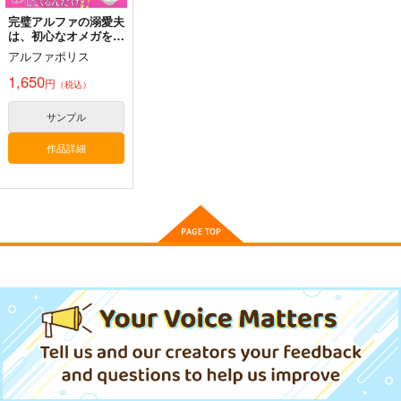
完璧アルファの溺愛夫
は、初心なオメガを愛
しすぎている ひみつ
アルファポリス
の巣作り計画中
1,650
円
（税込）
Fresh＆Smooth
FETISH ACADEMY
まぐ太ノート16冊
サンプル
目 The Bunny's Tail 2
ロイヤルマウンテン
ロイヤルマウンテン
C-ARTS
作品詳細
770
770
円
円
（税込）
（税込）
1,430
円
（税込）
オリジナル
オリジナル
オリジナル
青山 澄香
青山 澄香
白峰 莉花
白峰 莉花
サンプル
サンプル
サンプル
メレ・レタナグア
メレ・レタナグア
ぐだ♂とカドックが仲
A´
株式投資部へようこ
良しの本
そ！(7)
ぽむ屋
カート
カート
カート
ぽむ屋
East Cafeteria
770
円
（税込）
770
550
円
円
（税込）
カドック・ゼムルプス
（税込）
カドック・ゼムルプス
サンプル
サンプル
サンプル
作品詳細
作品詳細
作品詳細