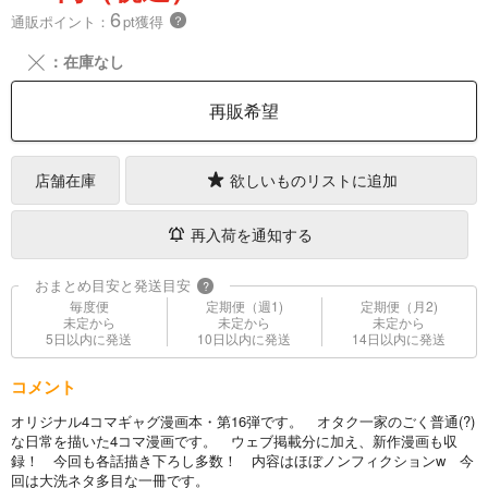
6
通販ポイント：
pt獲得
？
╳
：在庫なし
再販希望
店舗在庫
欲しいものリストに追加
再入荷を通知する
おまとめ目安と発送目安
?
毎度便
定期便（週1)
定期便（月2)
未定から
未定から
未定から
5日以内に発送
10日以内に発送
14日以内に発送
コメント
オリジナル4コマギャグ漫画本・第16弾です。 オタク一家のごく普通(?)
な日常を描いた4コマ漫画です。 ウェブ掲載分に加え、新作漫画も収
録！ 今回も各話描き下ろし多数！ 内容はほぼノンフィクションw 今
回は大洗ネタ多目な一冊です。