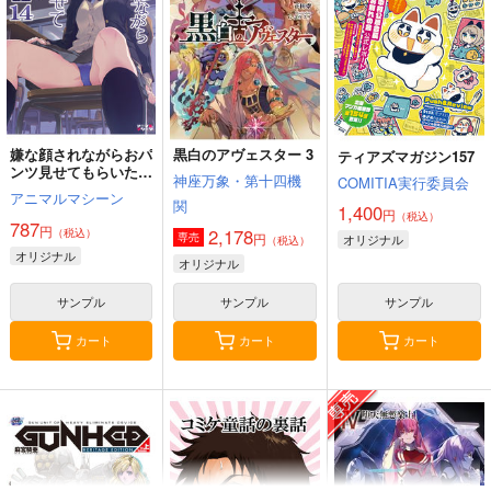
嫌な顔されながらおパ
黒白のアヴェスター 3
ティアズマガジン157
ンツ見せてもらいたい
神座万象・第十四機
COMITIA実行委員会
本14
アニマルマシーン
関
1,400
円
（税込）
787
円
2,178
（税込）
円
専売
オリジナル
（税込）
オリジナル
オリジナル
サンプル
サンプル
サンプル
カート
カート
カート