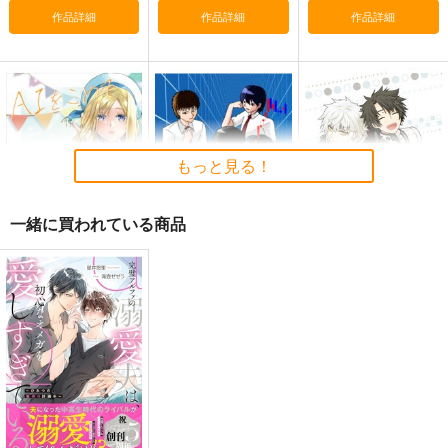
作品詳細
作品詳細
作品詳細
≪C108作品セット
黒白のアヴェスター 2
黒白のアヴェスター 1
≫B2タペストリー
神座万象・第十四機
神座万象・第十四機
【サークル：アニマル
もっと見る！
アニマルマシーン
関
マシーン】
関
2,750
円
専売
2,178
（税込）
2,178
円
専売
円
専売
（税込）
（税込）
一緒に買われている商品
オリジナル
オリジナル
オリジナル
サンプル
サンプル
サンプル
AIをこめてはなむけを
株式投資部へようこ
後輩ぐだ♂はカドック
そ！(5)
先輩と遊びたい
カート
カート
カート
カリフワーラ
East Cafeteria
ぽむ屋
707
円
（税込）
550
770
円
円
（税込）
水無灯里
（税込）
カドック・ゼムルプス
サンプル
サンプル
サンプル
作品詳細
作品詳細
作品詳細