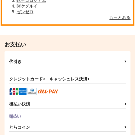
転生コロシアム
トリプルックバック
BUNNY LANO GIRLS
キャプテン・ファルコン
ユカリ×ハルジオ
サイレントウィッチモ
Megpoid SV
ニカ防水ステッカー
賭ケグルイ
ブラッド・ファルコン
ウラシマモト
ＮｔｙＰｅ
ゼンゼロ
サンプル
サンプル
サンプル
コパン
1,572
660
円
円
もっとみる
（税込）
（税込）
440
円
カート
カート
カート
加藤恵
（税込）
モニカ
サンプル
サンプル
サンプル
お支払い
作品詳細
作品詳細
作品詳細
代引き
クレジットカード
キャッシュレス決済
後払い決済
とらコイン