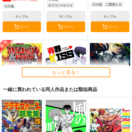
その他
二階堂ヒロ
カラスバ×セイカ
その他
サンプル
サンプル
サンプル
カート
カート
カート
もっと見る！
一緒に買われている同人作品または類似商品
アヴァンギャルズ&ド
有罪KISS～まのさば
一途【完全特装版】
ラゴンズVSミラーボ
キス合同誌～
人生あの日まで君と競
キヅタ荘
ぽにゃあん
走
1,100
770
円
円
専売
（税込）
（税込）
8,561
円
（税込）