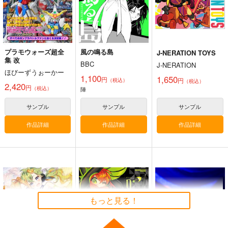
その他
コルサ
その他
その他
キバナ
ハッサク
ミラーボ
桜羽エマ×紫藤アリサ、蓮見レイア×二階堂ヒロ
ダンデ
マサル
サンプル
サンプル
サンプル
カート
カート
カート
プラモウォーズ超全
風の鳴る島
J-NERATION TOYS
集 改
BBC
J-NERATION
ほびーずうぉーかー
1,100
1,650
円
円
（税込）
（税込）
2,420
円
（税込）
陣
サンプル
サンプル
サンプル
作品詳細
作品詳細
作品詳細
スマホに凸っただけな
横：オリビエ乳寄せ
ポケッ●モン●ター ス
のに
_BD2(HanhChu)_sB2
カーレット・バイオレ
もっと見る！
タペストリー
ット-ナンジャ
あまどや
くわい屋
eb
モ-160X50cm抱き枕
カバー【YC1155】
704
3,929
13,200
円
円
円
（税込）
（税込）
（税込）