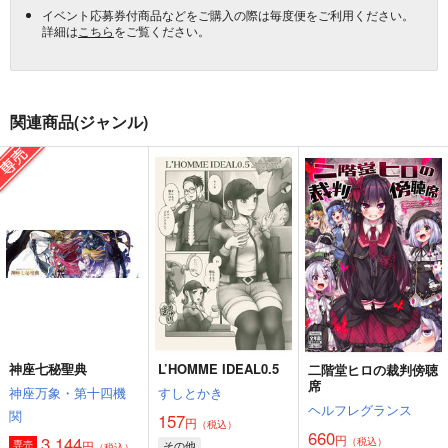
イベント応募券付商品などをご購入の際は毎度便をご利用ください。
詳細は
こちら
をご覧ください。
関連商品(ジャンル)
神座七秘聖典
L’HOMME IDEAL0.5
二階堂ヒロの裁判傍聴
席
神座万象・第十四機
すしとかき
ヘルフレグランス
関
157
円
（税込）
660
円
3,144
（税込）
円
その他
専売
（税込）