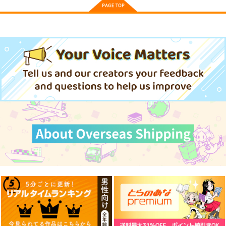
その他
タチャンカ
その他
オリビエ
その他
ナンジャモ
トッケビ
Polyphonix Remixie
J-NERATION 9
Earthback - Hommarj
サンプル
サンプル
サンプル
s Collection
u
J-NERATION
作品詳細
作品詳細
ADSRecordings
カート
Hommarju
1,650
円
（税込）
1,650
1,430
円
円
（税込）
（税込）
サンプル
サンプル
サンプル
作品詳細
作品詳細
作品詳細
『MiSide：ミサイ
魔法少女ノ魔女裁判-
ポ●モン -カナリ
ド』-ミ
橘シェリ
ィ-160X50cm抱き枕
タ-160CMX50CM抱き
ー-160CMX50CM抱き
カバー【YC1355】
eb
eb
eb
枕カバー【YC1315】
枕カバー【YC1353】
13,200
13,200
13,200
円
円
円
（税込）
（税込）
（税込）