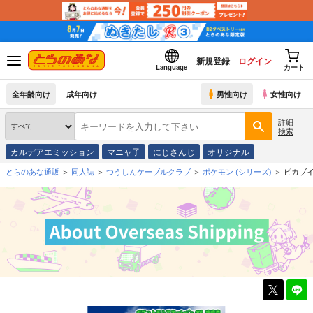
新規登録
ログイン
Language
カート
全年齢向け
成年向け
男性向け
女性向け
詳細
検索
カルデアエミッション
マニャ子
にじさんじ
オリジナル
とらのあな通販
同人誌
つうしんケーブルクラブ
ポケモン
(シリーズ)
ピカブイ