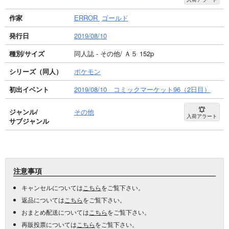
作家
ERROR
ゴールド
発行日
2019/08/10
種別/サイズ
同人誌 - その他/ Ａ５ 152p
シリーズ（同人）
ポケモン
初出イベント
2019/08/10 コミックマーケット96（2日目）
ジャンル/
その他
入荷アラート
サブジャンル
注意事項
キャンセルについては
こちら
をご覧下さい。
返品については
こちら
をご覧下さい。
おまとめ配送については
こちら
をご覧下さい。
再販投票については
こちら
をご覧下さい。