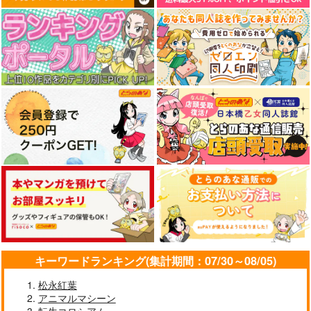
その他
ミタ
その他
橘シェリー
その他
カナリィ
CYQLE
ムセル 装甲騎兵ボト
ミカイナマカイ
ムズ
INTX Rec.
サンプル
サンプル
サンプル
BBC
KIYO CLUB
3,144
1,100
円
円
（税込）
（税込）
作品詳細
作品詳細
作品詳細
2,357
円
（税込）
浦飯幽助
キリコ
サンプル
サンプル
サンプル
作品詳細
作品詳細
作品詳細
デス坊が他界しました
Fleur et Fleur
Stand by me 2_
キーワードランキング(集計期間：07/30～08/05)
時空警察高機動小隊
ぽよみもち
Daisy / Straight
220
1,100
1,100
円
円
専売
円
専売
（税込）
（税込）
松永紅葉
（税込）
アニマルマシーン
その他
フェニックス
その他
その他
重音テトSV