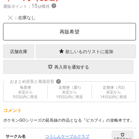
15
通販ポイント：
pt獲得
？
╳
：在庫なし
再販希望
店舗在庫
欲しいものリストに追加
再入荷を通知する
おまとめ目安と発送目安
?
毎度便
定期便（週1)
定期便（月2)
未定から
未定から
未定から
5日以内に発送
10日以内に発送
14日以内に発送
コメント
ポケモンGOシリーズの延長線の作品となる『ピカブイ』の攻略本です。
サークル名
つうしんケーブルクラブ
入荷アラート