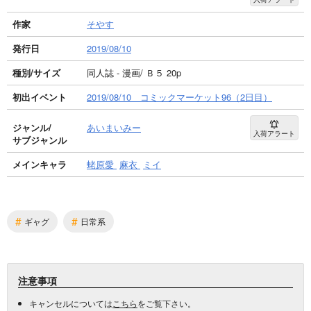
作家
そやす
発行日
2019/08/10
種別/サイズ
同人誌 - 漫画/ Ｂ５ 20p
初出イベント
2019/08/10 コミックマーケット96（2日目）
ジャンル/
あいまいみー
入荷アラート
サブジャンル
メインキャラ
蛯原愛
麻衣
ミイ
#
#
ギャグ
日常系
注意事項
キャンセルについては
こちら
をご覧下さい。