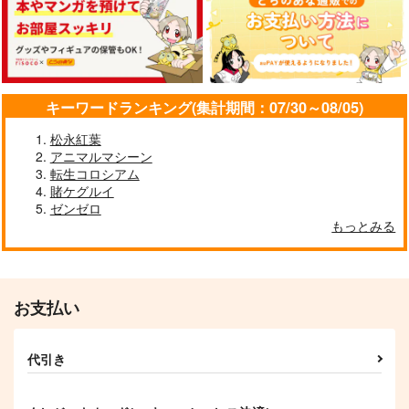
キーワードランキング(集計期間：07/30～08/05)
松永紅葉
アニマルマシーン
転生コロシアム
賭ケグルイ
ゼンゼロ
もっとみる
お支払い
代引き