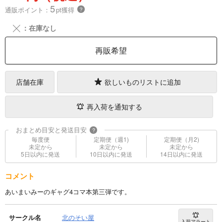
5
通販ポイント：
pt獲得
？
╳
：在庫なし
再販希望
店舗在庫
欲しいものリストに追加
再入荷を通知する
おまとめ目安と発送目安
?
毎度便
定期便（週1)
定期便（月2)
未定から
未定から
未定から
5日以内に発送
10日以内に発送
14日以内に発送
コメント
あいまいみーのギャグ4コマ本第三弾です。
サークル名
北のそい屋
入荷アラート