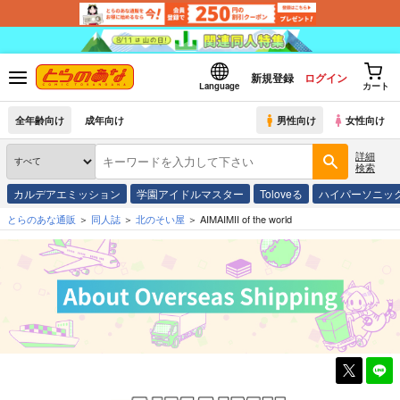
新規登録
ログイン
Language
カート
全年齢向け
成年向け
男性向け
女性向け
詳細
検索
カルデアエミッション
学園アイドルマスター
Toloveる
ハイパーソニッ
とらのあな通販
同人誌
北のそい屋
AIMAIMII of the world