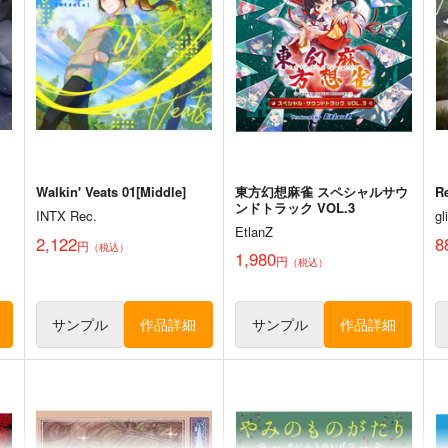
660
円
（税込）
オリジナル
制服系
ト
サンプル
カート
サンプル
カート
Walkin' Veats 01[Middle]
東方幻想麻雀 スペシャルサウ
R
ンドトラック VOL.3
INTX Rec.
g
EtlanZ
2,122
8
円
（税込）
1,980
円
（税込）
サンプル
作品詳細
サンプル
作品詳細
RK
藤ちょこ「星の記憶と巡り合
もっとみてみてチェック
う」絵師100人展 16 大阪
5年目の放課後
展 前売り券
産経新聞社