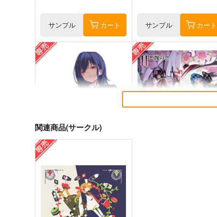
サンプル
カート
サンプル
カー
関連商品(サークル)
≪C108作品セット≫B2タペス
黒白のアヴェスター 2
トリー【サークル：アニマル
神座万象・第十四機関
マシーン】
アニマルマシーン
2,178
円
専売
（税込）
2,750
円
専売
（税込）