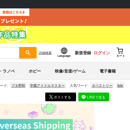
新規登録
ログイン
詳細
検索
Language
カート
・ラノベ
ホビー
映像/音楽/ゲーム
電子書籍
ード:
ブタ野郎
学園アイドルマスター
人気ワード:
タペストリー
fate
ポストする
LINEで送る