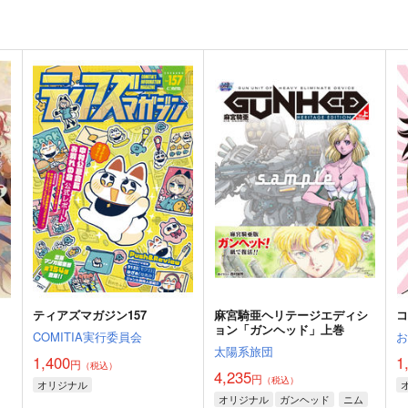
ティアズマガジン157
麻宮騎亜ヘリテージエディシ
コ
ョン「ガンヘッド」上巻
COMITIA実行委員会
太陽系旅団
1,400
1
円
（税込）
4,235
円
（税込）
オリジナル
オリジナル
ガンヘッド
ニム