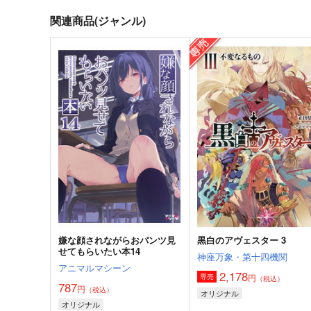
関連商品(ジャンル)
嫌な顔されながらおパンツ見
黒白のアヴェスター 3
せてもらいたい本14
神座万象・第十四機関
アニマルマシーン
2,178
円
専売
（税込）
787
円
（税込）
オリジナル
オリジナル