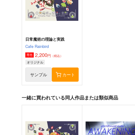
オリジナル
オリジナル
サンプル
カート
サンプル
カー
日常魔術の理論と実践
Cafe Rainbird
2,200
円
専売
（税込）
オリジナル
サンプル
カート
一緒に買われている同人作品または類似商品
通勤道中であの娘がぱんつを
≪新刊発売記念≫【B5アク
見せてくる本13
ルボード】艶娘幻夢譚
嘘つき屋
T2 ART WORKS