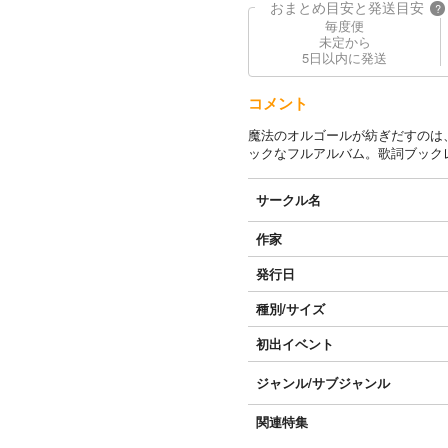
おまとめ目安と発送目安
?
毎度便
未定から
5日以内に発送
コメント
魔法のオルゴールが紡ぎだすのは
ックなフルアルバム。歌詞ブック
サークル名
作家
発行日
種別/サイズ
初出イベント
ジャンル/
サブジャンル
関連特集