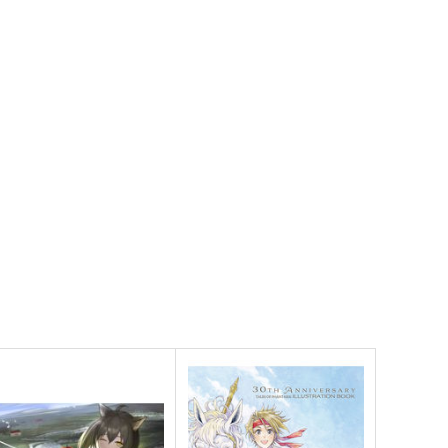
オリジナル
青山 澄香
オリジナル
白峰 莉花
メレ・レタナグア
サンプル
カート
サンプル
カート
聖なる少女たちの昭和
ぬれすき。
保田塾
夏の月
,320
825
円
円
（税込）
（税込）