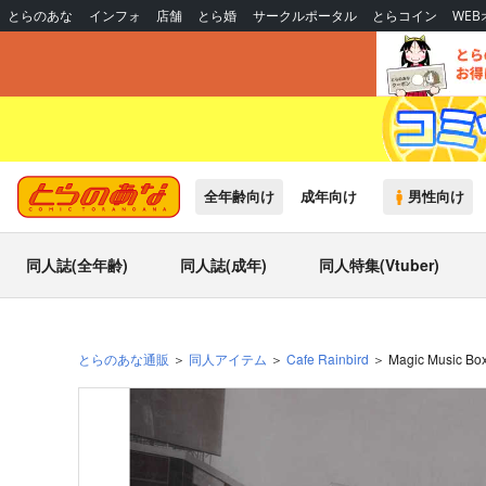
とらのあな
インフォ
店舗
とら婚
サークルポータル
とらコイン
WE
全年齢向け
成年向け
男性向け
同人誌(全年齢)
同人誌(成年)
同人特集(Vtuber)
とらのあな通販
同人アイテム
Cafe Rainbird
Magic Music Box