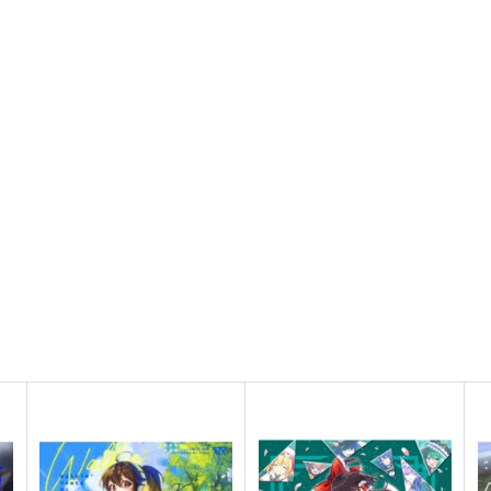
オリジナル
オリジナル
青山 澄香
白峰 莉花
メレ・レタナグア
ト
サンプル
カート
サンプル
カート
リ
今日の一枚 2026年 Vol.1
愛知県JK制服目録 -令和
版- vol.1
WhitePlanter
初恋プチフレア
1,320
1
円
（税込）