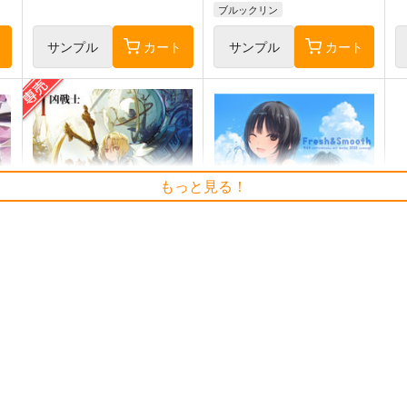
ブルックリン
ト
サンプル
カート
サンプル
カート
もっと見る！
黒白のアヴェスター 1
Fresh＆Smooth
F
神座万象・第十四機関
ロイヤルマウンテン
2,178
770
7
円
円
専売
（税込）
（税込）