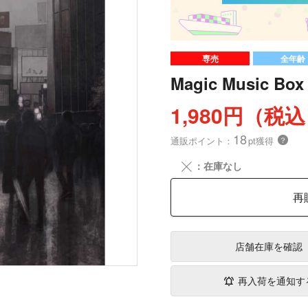
専売
全年齢
Magic Music Box 
1,980円（税
18
通販ポイント：
pt獲得
？
╳
：在庫なし
再
店舗在庫
を確認
再入荷を通知す