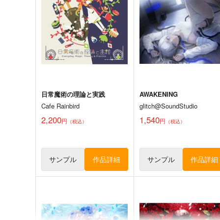
662
4,400
円
円
専売
（税込）
（税込）
オリジナル
オリジナル
サンプル
カート
サンプル
カー
日常魔術の理論と実践
AWAKENING
Cafe Rainbird
glitch@SoundStudio
2,200
1,540
円
円
（税込）
（税込）
サンプル
作品詳細
サンプル
作品詳細
陰キャちゃん総長にされる番
KAMIZUKI SHIKI ART WO
外編
S -KIMI＊IRO-
紫野原
かみしき