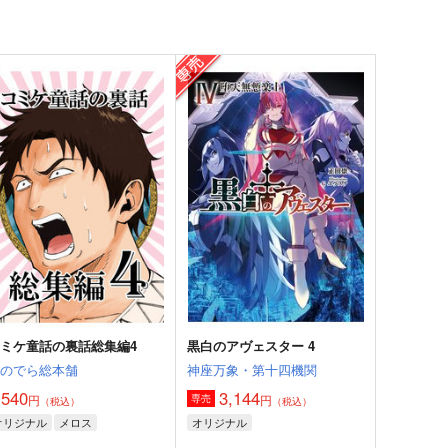
ミケ童話の裏話総集編4
黒白のアヴェスター 4
おのでら総本舗
神座万象・第十四機関
,540
3,144
円
円
専売
（税込）
（税込）
オリジナル
メロス
オリジナル