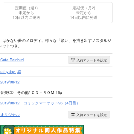
定期便（週1)
定期便（月2)
未定から
未定から
10日以内に発送
14日以内に発送
、はかない夢のメロディ。様々な「願い」を描き出すノスタルジ
レットつき。
Cafe Rainbird
入荷アラート
を設定
rainyday
巽
2019/08/12
音楽CD - その他/ ＣＤ－ＲＯＭ 16p
2019/08/12 コミックマーケット96（4日目）
オリジナル
入荷アラート
を設定