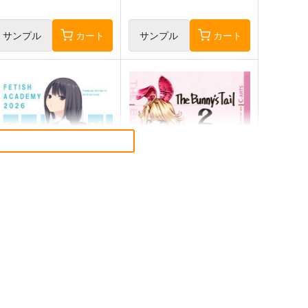
サンプル
カート
サンプル
カート
ETISH ACADEMY
まぐ太ノート16冊
目 The Bunny's Tail 2
ロイヤルマウンテン
C-ARTS
70
円
（税込）
1,430
円
（税込）