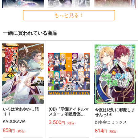
壁配置の話２
FETISH ACADEMY
ぽに子の食レポごはん
図鑑3
さくら研究室
ロイヤルマウンテン
もっと見る！
なぐもカレー部
550
770
円
円
（税込）
（税込）
2,200
円
（税込）
オリジナル
作者
オリジナル
オリジナル
パイセン
青山 澄香
一緒に買われている商品
白峰 莉花
サンプル
サンプル
サンプル
メレ・レタナグア
La Fata
Abyss
Enchante
カート
カート
カート
葉月ゆら
葉月ゆら
葉月ゆら
2,672
2,672
351
円
円
円
（税込）
（税込）
（税込）
サンプル
サンプル
サンプル
作品詳細
作品詳細
作品詳細
いろは堂あやかし語
(CD)「学園アイドルマ
今度は絶対に邪魔しま
り 1
スター」初星音楽
せんっ! 6
祭 SONG COLLECTI
3,500
KADOKAWA
幻冬舎コミックス
円
（税込）
ON
858
814
円
円
（税込）
（税込）
コミケ童話の裏話総集
黒白のアヴェスター 4
金タマを捻挫した話。