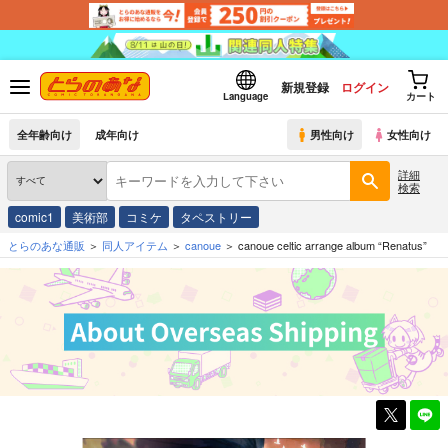
新規登録
ログイン
Language
カート
全年齢向け
成年向け
男性向け
女性向け
詳細
検索
comic1
美術部
コミケ
タペストリー
とらのあな通販
同人アイテム
canoue
canoue celtic arrange album “Renatus”