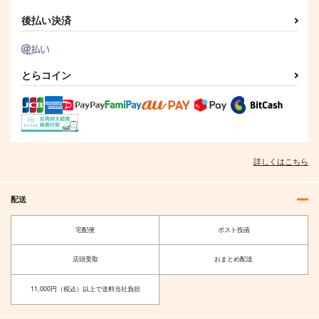
PLAMAX Artistic arr
日常魔術の理論と実践
PICO×PICO HAMME
ange アニス・ファー
R
Cafe Rainbird
後払い決済
ム応援本
鳥華族
パンチ亭／
MADE IN ANICE
2,200
円
（税込）
TSUGTECH
3,144
円
（税込）
RECORDS
アニス・ファーム
2,310
とらコイン
円
（税込）
サンプル
サンプル
サンプル
作品詳細
作品詳細
作品詳細
詳しくはこちら
配送
宅配便
ポスト投函
店頭受取
おまとめ配送
11,000円（税込）以上で送料当社負担