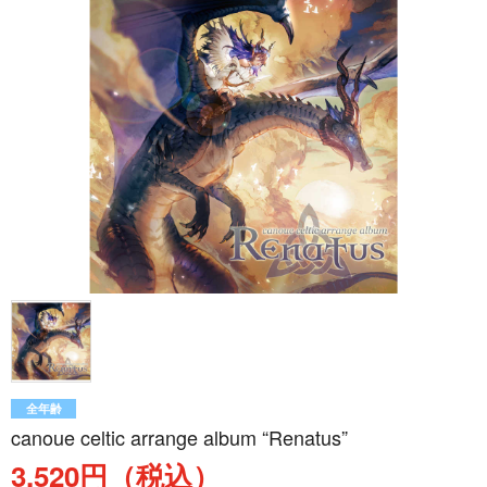
全年齢
canoue celtic arrange album “Renatus”
3,520円（税込）