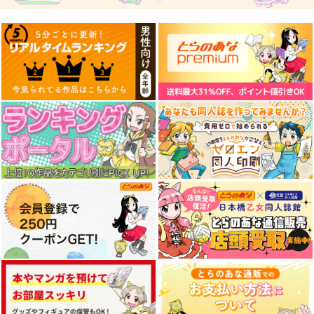
≫【B5アクリルボー
70年式悠久機関
神座万象・第十四機
ド】艶娘幻夢譚
T2 ART WORKS
関
2,970
円
（税込）
4,400
円
専売
（税込）
2,178
オリジナル
まほうのはな
Luminous
円
専売
Sanctuary
（税込）
オリジナル
オリジナル
清風明月（Drop×葉月
葉月ゆら
team OS
ゆら）
2,672
2,987
円
円
（税込）
サンプル
サンプル
サンプル
（税込）
2,357
鏡音リン・レン
円
（税込）
カート
カート
カート
サンプル
サンプル
サンプル
作品詳細
作品詳細
作品詳細
黒白のアヴェスター 1