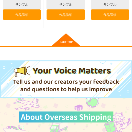
編4
アルティメット
サンプル
神座万象・第十四機
サンプル
サンプル
おのでら総本舗
さくら研究室
関
作品詳細
作品詳細
作品詳細
1,540
1,100
円
円
3,144
（税込）
（税込）
円
専売
（税込）
オリジナル
メロス
オリジナル
作者
オリジナル
パイセン
神秘披歴譚
共産趣味 津軽三味線
Aqua Forest
風アレンジ
オーライフジャパン
葉月ゆら
サンプル
サンプル
サンプル
日本共産堂
1,320
2,672
円
円
（税込）
（税込）
カート
カート
カート
1,100
円
（税込）
ユイマン・浅間
サンプル
サンプル
サンプル
作品詳細
作品詳細
作品詳細
神様の乗車券１
≪新刊発売記念
黒白のアヴェスター 2