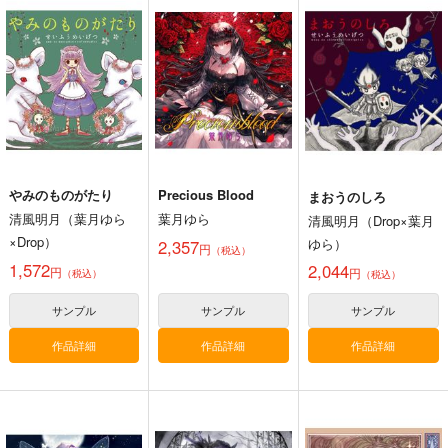
黒白のアヴェスター 3
Fresh＆Smooth
競売でマンションを買
った話。３
神座万象・第十四機
ロイヤルマウンテン
さくら研究室
関
770
円
（税込）
550
円
2,178
（税込）
円
オリジナル
専売
（税込）
オリジナル
作者
青山 澄香
オリジナル
パイセン
白峰 莉花
メレ・レタナグア
サンプル
サンプル
サンプル
カート
カート
カート
やみのものがたり
Precious Blood
まおうのしろ
清風明月（葉月ゆら
葉月ゆら
清風明月（Drop×葉月
×Drop）
ゆら）
2,357
円
（税込）
1,572
2,044
円
円
（税込）
（税込）
サンプル
サンプル
サンプル
作品詳細
作品詳細
作品詳細