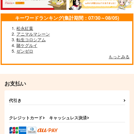
神座万象・第十四機
関
Night Bloom
昏黒Raptor
気高き者達の碑
2,178
キーワードランキング(集計期間：07/30～08/05)
円
専売
（税込）
葉月ゆら
葉月ゆら
帝國交響楽団
オリジナル
2,672
2,672
1,870
松永紅葉
円
円
円
（税込）
（税込）
（税込）
アニマルマシーン
赤城
サンプル
転生コロシアム
サンプル
サンプル
サンプル
賭ケグルイ
カート
ゼンゼロ
作品詳細
作品詳細
作品詳細
もっとみる
お支払い
代引き
クレジットカード
キャッシュレス決済