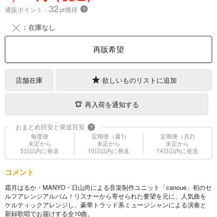
32
通販ポイント：
pt獲得
？
╳
：在庫なし
再販希望
店舗在庫
欲しいものリストに追加
再入荷を通知する
おまとめ目安と発送目安
?
毎度便
定期便（週1)
定期便（月2)
未定から
未定から
未定から
5日以内に発送
10日以内に発送
14日以内に発送
コメント
霜月はるか・MANYO・日山尚による音楽制作ユニット「canoue」初のセ
ルフアレンジアルバム！リスナーから寄せられた要望を元に、人気曲を
ケルティックアレンジし、豪華トラッド系ミュージシャンによる演奏と
新録歌唱でお届けする全10曲。