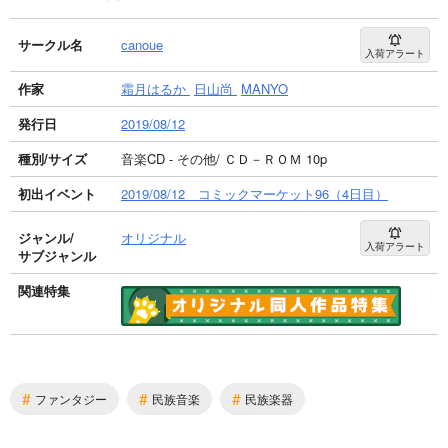
サークル名
canoue
入荷アラート
作家
霜月はるか
日山尚
MANYO
発行日
2019/08/12
種別/サイズ
音楽CD - その他/ ＣＤ－ＲＯＭ 10p
初出イベント
2019/08/12 コミックマーケット96（4日目）
ジャンル/
オリジナル
入荷アラート
サブジャンル
関連特集
#
#
#
ファンタジー
民族音楽
民族楽器