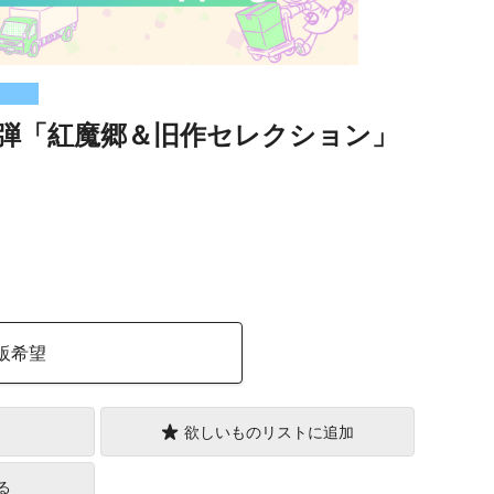
弾「紅魔郷＆旧作セレクション」
）
販希望
欲しいものリストに追加
る