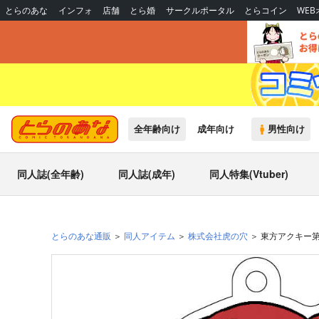
とらのあな
インフォ
店舗
とら婚
サークルポータル
とらコイン
WE
全年齢向け
成年向け
男性向け
同人誌(全年齢)
同人誌(成年)
同人特集(Vtuber)
とらのあな通販
同人アイテム
株式会社虎の穴
東方アクキー第