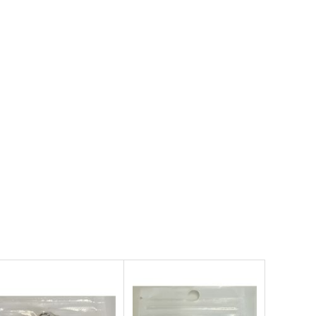
787
円
（税込）
方Project
東方Project
さとり×お燐
サンプル
カート
サンプル
カート
鳥獣スキンシップ
異変のいろは
ついらくげんば
Seraphim Castle
50
550