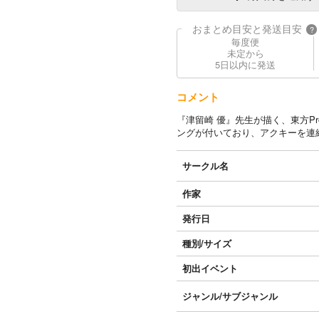
おまとめ目安と発送目安
?
毎度便
未定から
5日以内に発送
コメント
『津留崎 優』先生が描く、東方P
ングが付いており、アクキーを連
サークル名
作家
発行日
種別/サイズ
初出イベント
ジャンル/
サブジャンル