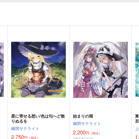
星に寄せる想い/色は匂へど散
始まりの雨
りぬるを
京
幽閉サテライト
幽閉サテライト
2,200
円
（税込）
2,750
1
円
（税込）