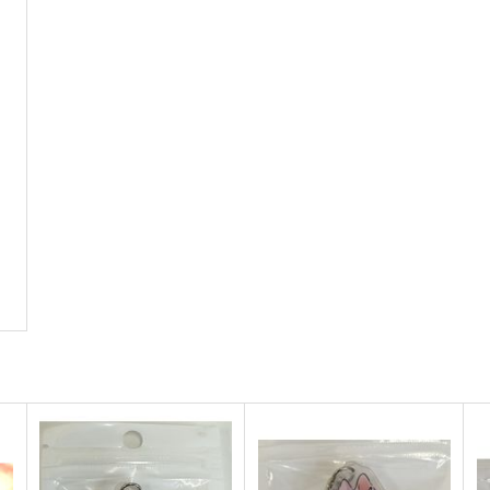
2,750
円
（税込）
東方Project
十六夜 咲夜
東
東方Project
ト
サンプル
カート
サンプル
カート
チルノという少女ー純文学チ
東方Project風-心非公式
ルノまとめ本ー
HandBook
牧草べびぃべっど
胡玉書厨
5