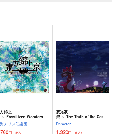
東方錦上
寂光寂
 ～ Fossilized Wonders.
滅 ～ The Truth of the Cessa
tion of Dukkha
上海アリス幻樂団
Demetori
,760
1,320
円
円
（税込）
（税込）