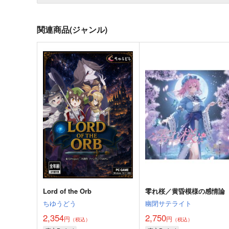
関連商品(ジャンル)
Lord of the Orb
零れ桜／黄昏模様の感情論
ちゆうどう
幽閉サテライト
2,354
2,750
円
円
（税込）
（税込）