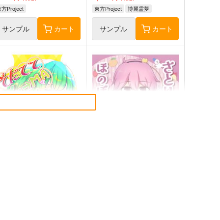
方Project
東方Project
博麗霊夢
サンプル
カート
サンプル
カート
だててYU→MA
さとりとおりんのほのぼの四
季絵集
ババソイヤー
ひてさむし
60
円
（税込）