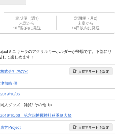
定期便（週1)
定期便（月2)
未定から
未定から
10日以内に発送
14日以内に発送
rojectミニキャラのアクリルキーホルダーが登場です。下部にリ
結して楽しめます！
株式会社虎の穴
入荷アラート
を設定
津留崎 優
2019/10/06
同人グッズ - 雑貨/ その他 1p
2019/10/06 第六回博麗神社秋季例大祭
東方Project
入荷アラート
を設定