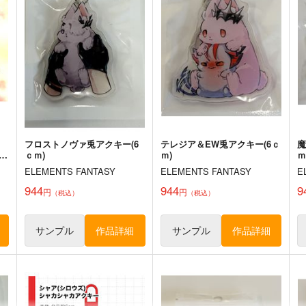
660
1,572
円
円
（税込）
（税込）
東
東方Project
チルノ
東方Project
東風谷早苗
古明地こいし
ト
サンプル
カート
サンプル
カート
フロストノヴァ兎アクキー(6
テレジア＆EW兎アクキー(6ｃ
魔
t
ｃｍ)
ｍ)
ｍ
ELEMENTS FANTASY
ELEMENTS FANTASY
E
944
944
9
円
円
（税込）
（税込）
サンプル
作品詳細
サンプル
作品詳細
REVENGE
東方M-1ぐらんぷりEX7 秘封
堂単独ライブ！