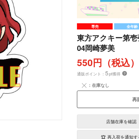
専売
全年齢
東方アクキー第壱
04岡崎夢美
550円（税込
5
通販ポイント：
pt獲得
？
╳
：在庫なし
再
店舗在庫
を確認
再入荷を通知す