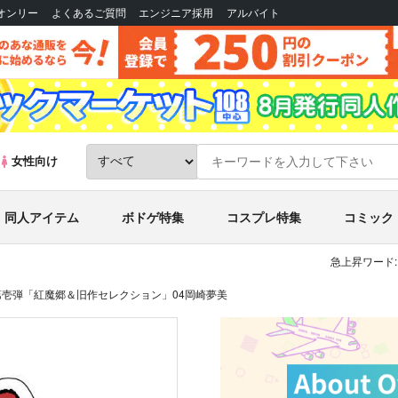
Bオンリー
よくあるご質問
エンジニア採用
アルバイト
女性向け
同人アイテム
ボドゲ特集
コスプレ特集
コミック
急上昇ワード:
壱弾「紅魔郷＆旧作セレクション」04岡崎夢美