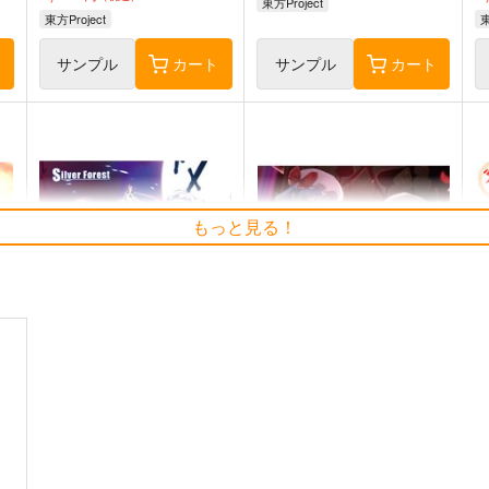
東方Project
東方Project
東
ト
サンプル
カート
サンプル
カート
もっと見る！
Clutch Shooter #05
必然のカタストロフィ／
そ
t
Magical-マジカル-
Silver Forest
少女フラクタル
1,430
6
円
（税込）