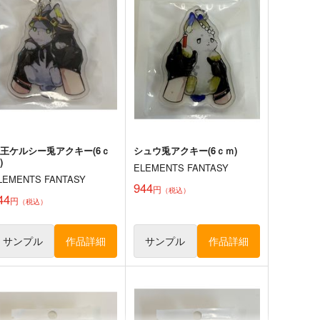
円
円
（税込）
（税込）
方Project
東方Project
蓬莱山輝夜
ミスティア・ローレライ
綿月依姫
幽谷響子
サンプル
カート
サンプル
カート
王ケルシー兎アクキー(6ｃ
シュウ兎アクキー(6ｃｍ)
)
ELEMENTS FANTASY
LEMENTS FANTASY
944
円
（税込）
44
円
（税込）
サンプル
作品詳細
サンプル
作品詳細
神秘披歴譚
シンクロ6