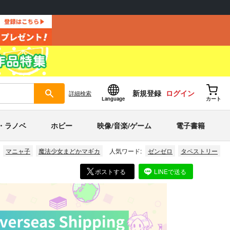
新規登録
ログイン
詳細
検索
Language
カート
・ラノベ
ホビー
映像/音楽/ゲーム
電子書籍
マニャ子
魔法少女まどかマギカ
人気ワード:
ゼンゼロ
タペストリー
ポストする
LINEで送る