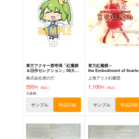
円
（税込）
787
円
（税込）
東方Project
東方Project
サンプル
カート
サンプル
カー
東方アクキー第壱弾「紅魔郷
東方紅魔郷～
＆旧作セレクション」08大妖
the Embodiment of Scarle
精
Devil～
株式会社虎の穴
上海アリス幻樂団
550
1,100
円
円
（税込）
（税込）
大妖精
サンプル
作品詳細
サンプル
作品詳細
狐色 祭り色二十三尾。
Clutch Shooter #04