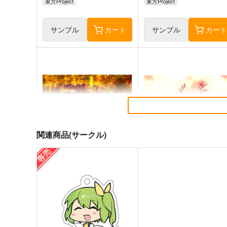
東方Project
東方Project
サンプル
カート
サンプル
カー
関連商品(サークル)
東方剛欲異聞～水没した沈愁
東方紅魔郷～
地獄
the Embodiment of Scarle
Devil～
黄昏フロンティア
上海アリス幻樂団