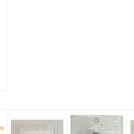
2,750
円
（税込）
東方Project
十六夜 咲夜
東
東方Project
ト
サンプル
カート
サンプル
カート
チルノという少女ー純文学チ
東方Project風-心非公式
ルノまとめ本ー
HandBook
牧草べびぃべっど
胡玉書厨
5