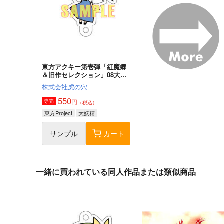
2,200
1,100
円
円
（税込）
（税込）
東方Project
東方Project
サンプル
カート
サンプル
カー
東方アクキー第壱弾「紅魔郷
＆旧作セレクション」08大妖
精
株式会社虎の穴
550
円
専売
（税込）
東方Project
大妖精
サンプル
カート
一緒に買われている同人作品または類似商品
東方夢想夏郷
風見幽香は「楽」したい
5SHORT DEMO MOVIE
ババソイヤー
舞風-Maikaze
660