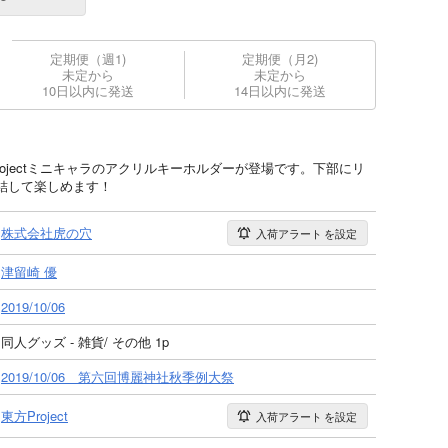
定期便（週1)
定期便（月2)
未定から
未定から
10日以内に発送
14日以内に発送
rojectミニキャラのアクリルキーホルダーが登場です。下部にリ
結して楽しめます！
株式会社虎の穴
入荷アラート
を設定
津留崎 優
2019/10/06
同人グッズ - 雑貨/ その他 1p
2019/10/06 第六回博麗神社秋季例大祭
東方Project
入荷アラート
を設定