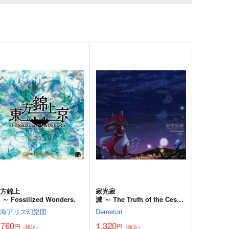
東方錦上
寂光寂
 ～ Fossilized Wonders.
滅 ～ The Truth of the Cessa
tion of Dukkha
上海アリス幻樂団
Demetori
,760
1,320
円
円
（税込）
（税込）