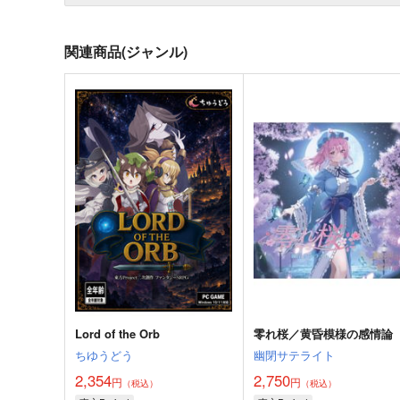
関連商品(ジャンル)
Lord of the Orb
零れ桜／黄昏模様の感情論
ちゆうどう
幽閉サテライト
2,354
2,750
円
円
（税込）
（税込）