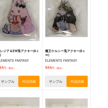
円
円
（税込）
（税込）
方Project
東方Project
蓬莱山輝夜
ミスティア・ローレライ
綿月依姫
幽谷響子
サンプル
カート
サンプル
カート
レジア＆EW兎アクキー(6ｃ
魔王ケルシー兎アクキー(6ｃ
)
ｍ)
LEMENTS FANTASY
ELEMENTS FANTASY
44
944
円
円
（税込）
（税込）
サンプル
作品詳細
サンプル
作品詳細
神秘披歴譚
シンクロ6