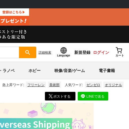
新規登録
ログイン
詳細
検索
Language
カート
・ラノベ
ホビー
映像/音楽/ゲーム
電子書籍
急上昇ワード:
フリーレン
美術部
人気ワード:
ゼンゼロ
オリジナル
ポストする
LINEで送る