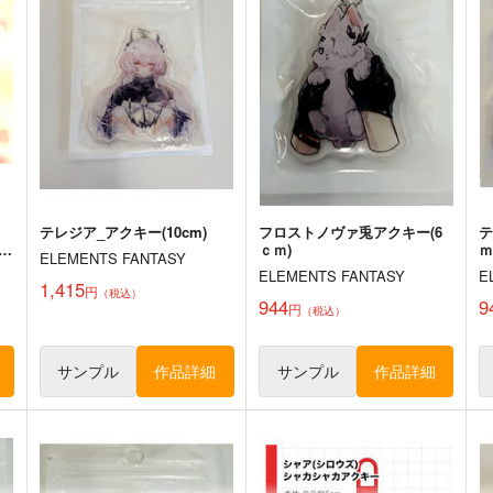
660
1,572
円
円
（税込）
（税込）
東
東方Project
チルノ
東方Project
東風谷早苗
古明地こいし
ト
サンプル
カート
サンプル
カート
テレジア_アクキー(10cm)
フロストノヴァ兎アクキー(6
テ
t
ｃｍ)
ｍ
ELEMENTS FANTASY
ELEMENTS FANTASY
E
1,415
円
（税込）
944
9
円
（税込）
サンプル
作品詳細
サンプル
作品詳細
REVENGE
東方M-1ぐらんぷりEX7 秘封
堂単独ライブ！