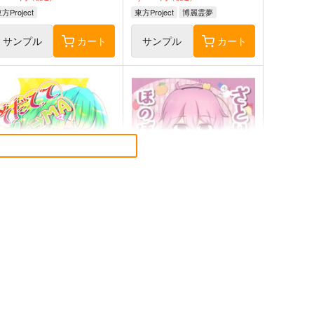
方Project
東方Project
博麗霊夢
サンプル
カート
サンプル
カート
だててYU→MA
さとりとおりんのほのぼの四
季絵集
ババソイヤー
ひてさむし
60
円
（税込）