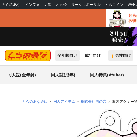
とらのあな
インフォ
店舗
とら婚
サークルポータル
とらコイン
WE
全年齢向け
成年向け
男性向け
同人誌(全年齢)
同人誌(成年)
同人特集(Vtuber)
とらのあな通販
同人アイテム
株式会社虎の穴
東方アクキー第