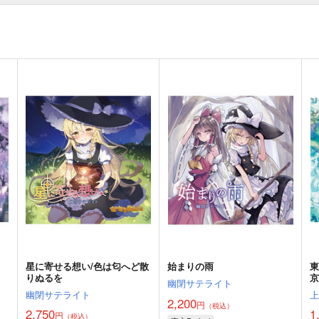
星に寄せる想い/色は匂へど散
始まりの雨
りぬるを
京
幽閉サテライト
幽閉サテライト
2,200
円
（税込）
2,750
1
円
（税込）