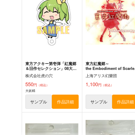
円
（税込）
787
円
（税込）
東方Project
東方Project
サンプル
カート
サンプル
カー
東方アクキー第壱弾「紅魔郷
東方紅魔郷～
＆旧作セレクション」08大妖
the Embodiment of Scarle
精
Devil～
株式会社虎の穴
上海アリス幻樂団
550
1,100
円
円
（税込）
（税込）
大妖精
サンプル
作品詳細
サンプル
作品詳細
狐色 祭り色二十三尾。
Clutch Shooter #04