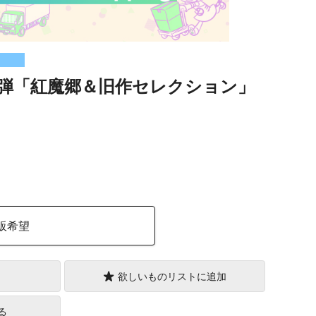
弾「紅魔郷＆旧作セレクション」
）
販希望
欲しいものリストに追加
る