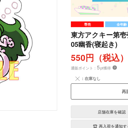
専売
全年齢
東方アクキー第壱
05幽香(寝起き)
550円（税込
5
通販ポイント：
pt獲得
？
╳
：在庫なし
再
店舗在庫
を確認
再入荷を通知す