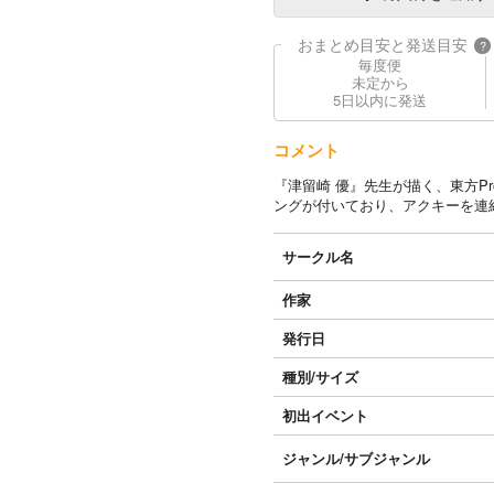
おまとめ目安と発送目安
?
毎度便
未定から
5日以内に発送
コメント
『津留崎 優』先生が描く、東方P
ングが付いており、アクキーを連
サークル名
作家
発行日
種別/サイズ
初出イベント
ジャンル/
サブジャンル