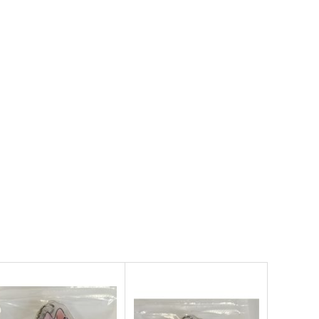
787
円
（税込）
方Project
東方Project
さとり×お燐
サンプル
カート
サンプル
カート
鳥獣スキンシップ
異変のいろは
ついらくげんば
Seraphim Castle
50
550