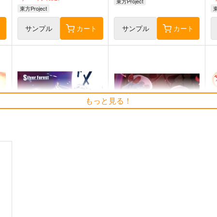
東方Project
東方Project
東
ト
サンプル
カート
サンプル
カート
もっと見る！
Clutch Shooter #05
必然のカタストロフィ／
そ
t
Magical-マジカル-
Silver Forest
少女フラクタル
1,430
6
円
（税込）