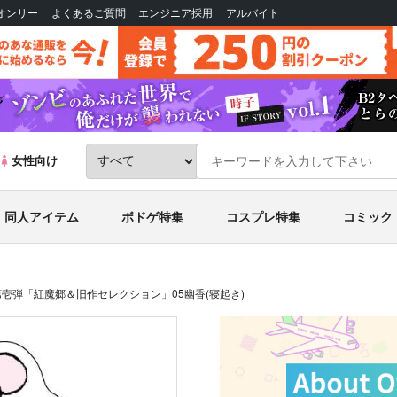
Bオンリー
よくあるご質問
エンジニア採用
アルバイト
女性向け
同人アイテム
ボドゲ特集
コスプレ特集
コミック
壱弾「紅魔郷＆旧作セレクション」05幽香(寝起き)