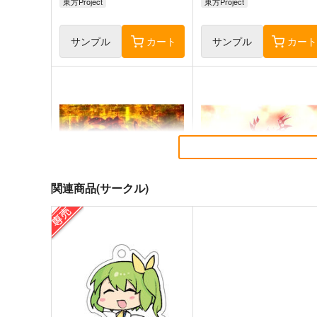
東方Project
東方Project
サンプル
カート
サンプル
カー
関連商品(サークル)
東方剛欲異聞～水没した沈愁
東方紅魔郷～
地獄
the Embodiment of Scarle
Devil～
黄昏フロンティア
上海アリス幻樂団