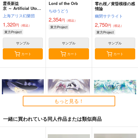
霊長新益
Lord of the Orb
零れ桜／黄昏模様の感
京 ～ Artificial Utopia
情論
ちゆうどう
in Ruins.
上海アリス幻樂団
幽閉サテライト
2,354
円
（税込）
1,320
2,750
円
円
（税込）
（税込）
東方Project
東方Project
東方Project
サンプル
サンプル
サンプル
カート
カート
カート
もっと見る！
一緒に買われている同人作品または類似商品
星に寄せる想い/色は
始まりの雨
東方錦上