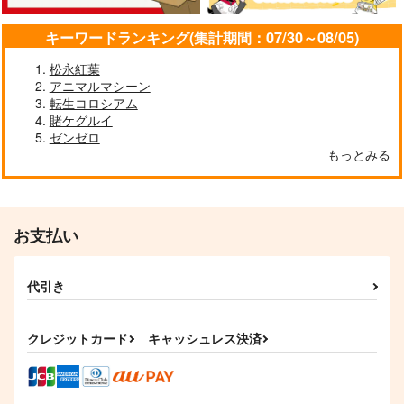
キーワードランキング(集計期間：07/30～08/05)
松永紅葉
アニマルマシーン
転生コロシアム
ニェン兎アクキー
ユー兎アクキー(6cm)
テレジア兎アクキー
賭ケグルイ
(6cm)
(6cm)
ELEMENTS
ゼンゼロ
ELEMENTS
ELEMENTS
もっとみる
FANTASY
FANTASY
FANTASY
944
円
（税込）
944
944
円
円
（税込）
（税込）
お支払い
サンプル
サンプル
サンプル
作品詳細
作品詳細
作品詳細
代引き
クレジットカード
キャッシュレス決済