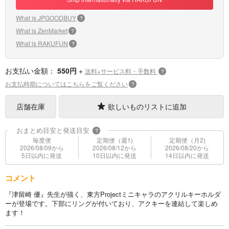
What is JPGOODBUY
?
What is ZenMarket
?
What is RAKUFUN
?
お支払い金額：
550円
+
送料+サービス料・手数料
?
お支払時期についてはこちらをご覧ください
?
店舗在庫
欲しいものリストに追加
おまとめ目安と発送目安
?
毎度便
定期便（週1)
定期便（月2)
2026/08/09から
2026/08/12から
2026/08/20から
5日以内に発送
10日以内に発送
14日以内に発送
コメント
『津留崎 優』先生が描く、東方Projectミニキャラのアクリルキーホルダ
ーが登場です。下部にリングが付いており、アクキーを連結して楽しめ
ます！