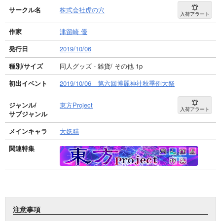
サークル名
株式会社虎の穴
入荷アラート
作家
津留崎 優
発行日
2019/10/06
種別/サイズ
同人グッズ - 雑貨/ その他 1p
初出イベント
2019/10/06 第六回博麗神社秋季例大祭
ジャンル/
東方Project
入荷アラート
サブジャンル
メインキャラ
大妖精
関連特集
注意事項