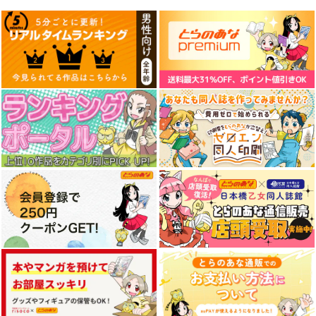
シャア(シロウズ)シャ
テレシス兎アクキー
シー兎アクキー(6cm)
カシャカアクキー
(6cm)
ELEMENTS
黒長靴
ELEMENTS
FANTASY
FANTASY
1,430
円
（税込）
944
円
（税込）
944
シャア・アズナブル
円
（税込）
サンプル
サンプル
サンプル
作品詳細
作品詳細
作品詳細