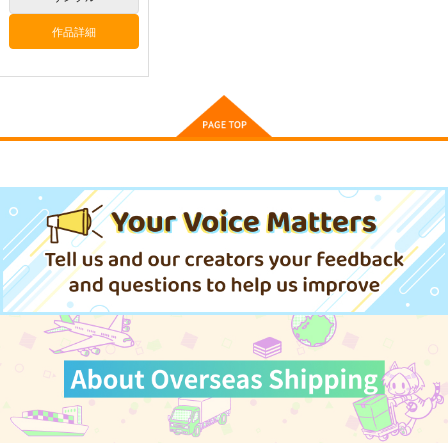
550
1,430
円
円
（税込）
（税込）
作品詳細
東方Project
東方Project
蓬莱山輝夜
藤原妹紅
十六夜咲夜
サンプル
サンプル
カート
カート
シュウ兎アクキー(6ｃ
チョンユエ兎アクキー
リィン兎アクキー(6ｃ
ｍ)
(6ｃｍ)
ｍ)
ELEMENTS
ELEMENTS
ELEMENTS
FANTASY
FANTASY
FANTASY
944
944
944
円
円
円
（税込）
（税込）
（税込）
サンプル
サンプル
サンプル
作品詳細
作品詳細
作品詳細