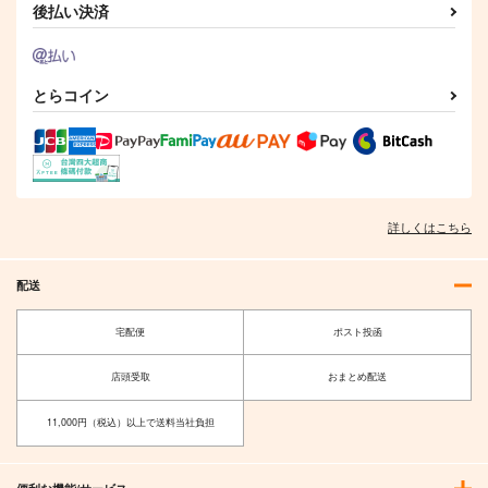
後払い決済
とらコイン
疲れアーシャ兎アクキ
ファイノン ケモ耳カ
モーディス ケモ耳カ
ー(6cm)
フェアクキー
フェアクキー
ELEMENTS
73mon8sky
73mon8sky
FANTASY
787
787
円
円
（税込）
（税込）
944
ファイノン
モーディス
円
詳しくはこちら
（税込）
サンプル
サンプル
サンプル
配送
作品詳細
作品詳細
作品詳細
宅配便
ポスト投函
店頭受取
おまとめ配送
11,000円（税込）以上で送料当社負担