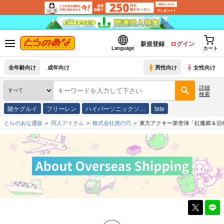
新規登録
ログイン
Language
カート
全年齢向け
成年向け
男性向け
女性向け
詳細
検索
賭ケグルイ
フリーレン
ハイパーソニックソ…
fate
とらのあな通販
同人アイテム
株式会社虎の穴
東方アクキー第壱弾「紅魔郷＆旧