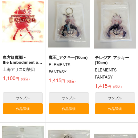
匂へど散りぬるを
京 ～ Fossilized Won
幽閉サテライト
ders.
幽閉サテライト
上海アリス幻樂団
2,200
円
（税込）
2,750
1,760
円
円
（税込）
（税込）
東方Project
東方Project
東方Project
サンプル
サンプル
サンプル
カート
カート
カート
東方紅魔郷～
魔王_アクキー(10cm)
テレジア_アクキー
the Embodiment of
(10cm)
ELEMENTS
Scarlet Devil～
上海アリス幻樂団
ELEMENTS
FANTASY
FANTASY
1,100
円
1,415
（税込）
円
（税込）
1,415
円
（税込）
サンプル
サンプル
サンプル
作品詳細
作品詳細
作品詳細
寂光寂
東方剛欲異聞～水没し
東方紅魔郷～
滅 ～ The Truth of th
た沈愁地獄
the Embodiment of