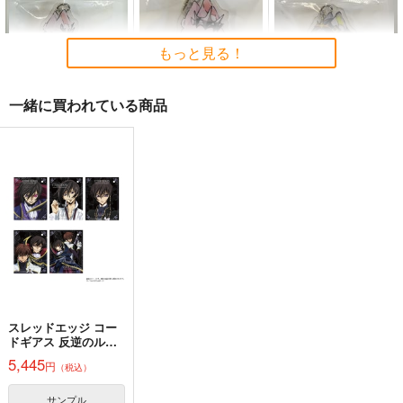
e Cessation of Dukk
Scarlet Devil～
Demetori
黄昏フロンティア
上海アリス幻樂団
ha
1,320
2,200
1,100
円
円
円
（税込）
（税込）
（税込）
もっと見る！
東方Project
博麗霊夢
東方Project
東方Project
サンプル
サンプル
サンプル
一緒に買われている商品
カート
カート
カート
フロストノヴァ兎アク
テレジア＆EW兎アク
魔王ケルシー兎アクキ
キー(6ｃｍ)
キー(6ｃｍ)
ー(6ｃｍ)
ELEMENTS
ELEMENTS
ELEMENTS
FANTASY
FANTASY
FANTASY
944
944
944
円
円
円
（税込）
（税込）
（税込）
サンプル
サンプル
サンプル
作品詳細
作品詳細
作品詳細
スレッドエッジ コー
ドギアス 反逆のルル
ーシュ メモリアルピ
5,445
イナバ式肝試し
Clutch Shooter #05
円
（税込）
クチャーズ アクキー
カードコレクショ
Seraphim Castle
Silver Forest
ン BOX
サンプル