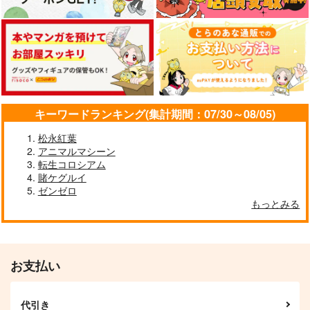
キーワードランキング(集計期間：07/30～08/05)
松永紅葉
アニマルマシーン
転生コロシアム
賭ケグルイ
ゼンゼロ
もっとみる
お支払い
代引き