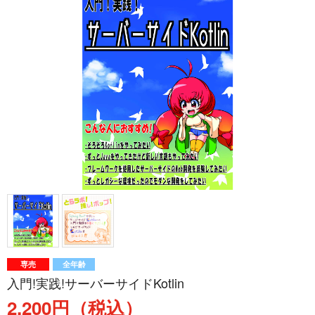
専売
全年齢
入門!実践!サーバーサイドKotlin
2,200円（税込）