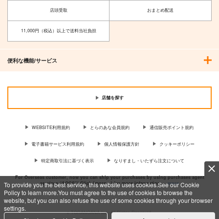
店頭受取
おまとめ配送
11,000円（税込）以上で送料当社負担
便利な機能/サービス
店舗を探す
WEBSITE利用規約
とらのあな会員規約
通信販売ポイント規約
電子書籍サービス利用規約
個人情報保護方針
クッキーポリシー
特定商取引法に基づく表示
なりすまし・いたずら注文について
For Overseas customer, now you can ship your purchases by using purchases agent
services “AOCS”! Click {more…} for more information …
more
To provide you the best service, this website uses cookies.See our Cookie
Policy to learn more.You must agree to the use of cookies to browse the
website, but you can also refuse the use of some cookies through your browser
settings.
c TORANOANA Inc, All Rights Reserved.