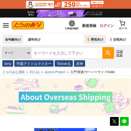
新規登録
ログイン
Language
カート
全年齢向け
成年向け
男性向け
女性向け
詳細
検索
tony
学園アイドルマスター
Toloveる
原神
とらのあな通販
同人誌
aozora Project
入門!実践!サーバーサイドKotlin