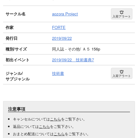
サークル名
aozora Project
入荷アラート
作家
FORTE
発行日
2019/09/22
種別/サイズ
同人誌 - その他/ Ａ５ 156p
初出イベント
2019/09/22 技術書典7
ジャンル/
技術書
入荷アラート
サブジャンル
注意事項
キャンセルについては
こちら
をご覧下さい。
返品については
こちら
をご覧下さい。
おまとめ配送については
こちら
をご覧下さい。