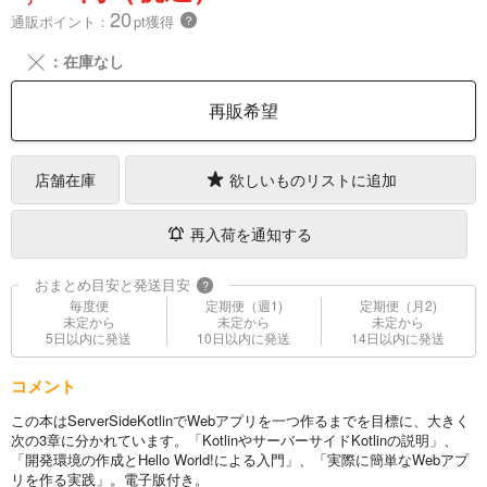
20
通販ポイント：
pt獲得
？
╳
：在庫なし
再販希望
店舗在庫
欲しいものリストに追加
再入荷を通知する
おまとめ目安と発送目安
?
毎度便
定期便（週1)
定期便（月2)
未定から
未定から
未定から
5日以内に発送
10日以内に発送
14日以内に発送
コメント
この本はServerSideKotlinでWebアプリを一つ作るまでを目標に、大きく
次の3章に分かれています。「KotlinやサーバーサイドKotlinの説明」、
「開発環境の作成とHello World!による入門」、「実際に簡単なWebアプ
リを作る実践」。電子版付き。