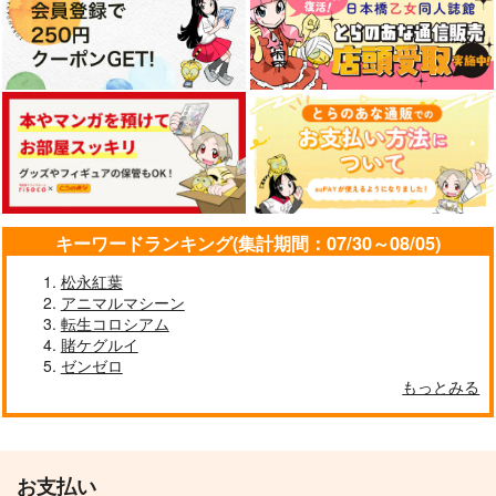
作品詳細
キーワードランキング(集計期間：07/30～08/05)
松永紅葉
アニマルマシーン
転生コロシアム
賭ケグルイ
ゼンゼロ
もっとみる
お支払い