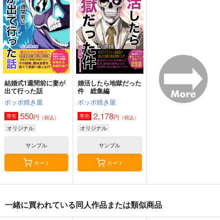
神座万象・第十四機
神座万象・第十四機
【サークル：アニマル
アニマルマシーン
関
関
マシーン】
2,750
円
専売
2,178
3,144
（税込）
円
円
専売
専売
（税込）
（税込）
オリジナル
オリジナル
オリジナル
サンプル
サンプル
サンプル
カート
カート
カート
結婚式1週間前に妻が
婚活したら地獄だった
出て行った話
件 総集編
ポッポ焼き屋
ポッポ焼き屋
550
2,178
円
円
専売
専売
（税込）
（税込）
オリジナル
オリジナル
サンプル
サンプル
カート
カート
黒白のアヴェスター 2
通勤道中であの娘がぱ
まぐ太ノート16冊
一緒に買われている同人作品または類似商品
んつを見せてくる本
目 The Bunny's Tail 2
神座万象・第十四機
13