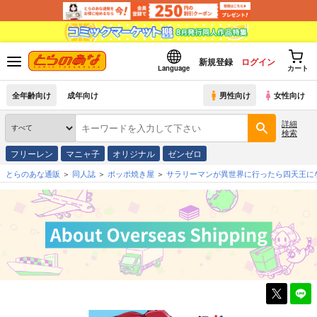
新規登録
ログイン
Language
カート
全年齢向け
成年向け
男性向け
女性向け
詳細
検索
フリーレン
マニャ子
オリジナル
ゼンゼロ
とらのあな通販
同人誌
ポッポ焼き屋
サラリーマンが異世界に行ったら四天王に