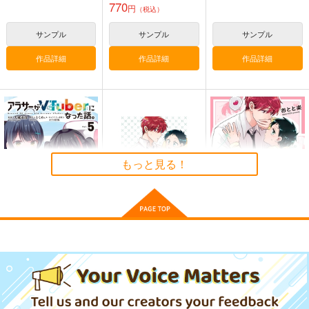
770
1,300
円
円
（税込）
（税込）
オリジナル
サンプル
サンプル
サンプル
サンプル
作品詳細
作品詳細
作品詳細
カート
もっと見る！
アラサーがVTuberに
【有償特典】12P小冊
当て馬の相手役になっ
なった話。 5
子（当て馬の相手役に
ちゃった話 下
なっちゃった話 上下
KADOKAWA
海王社
海王社
巻）
924
370
985
円
円
円
（税込）
（税込）
（税込）