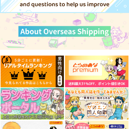
サンプル
サンプル
サンプル
作品詳細
作品詳細
作品詳細
当て馬の相手役になっ
ちゃった話 上
海王社
985
円
（税込）
サンプル