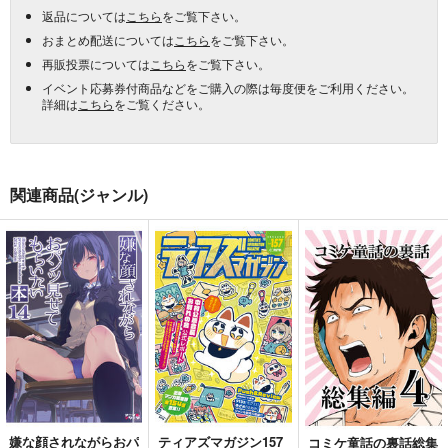
返品については
こちら
をご覧下さい。
おまとめ配送については
こちら
をご覧下さい。
再販投票については
こちら
をご覧下さい。
イベント応募券付商品などをご購入の際は毎度便をご利用ください。
詳細は
こちら
をご覧ください。
関連商品(ジャンル)
嫌な顔されながらおパ
ティアズマガジン157
コミケ童話の裏話総集