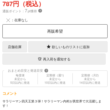
787円（税込）
7
通販ポイント：
pt獲得
？
╳
：在庫なし
再販希望
店舗在庫
欲しいものリストに追加
再入荷を通知する
おまとめ目安と発送目安
?
毎度便
定期便（週1)
定期便（月2)
未定から
未定から
未定から
5日以内に発送
10日以内に発送
14日以内に発送
コメント
サラリーマン四天王第３弾！サラリーマン内村が異世界で大活躍しま
す！