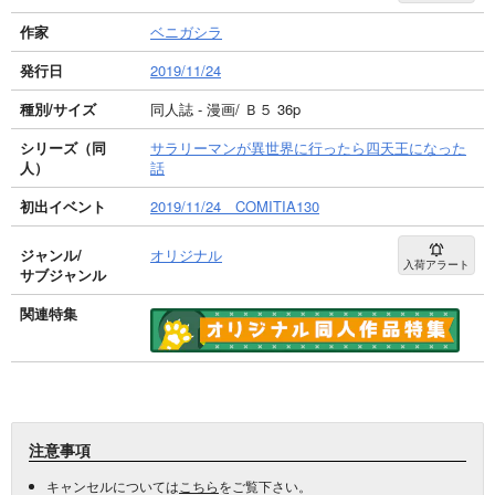
作家
ベニガシラ
発行日
2019/11/24
種別/サイズ
同人誌 - 漫画/ Ｂ５ 36p
シリーズ（同
サラリーマンが異世界に行ったら四天王になった
人）
話
初出イベント
2019/11/24 COMITIA130
ジャンル/
オリジナル
入荷アラート
サブジャンル
関連特集
注意事項
キャンセルについては
こちら
をご覧下さい。