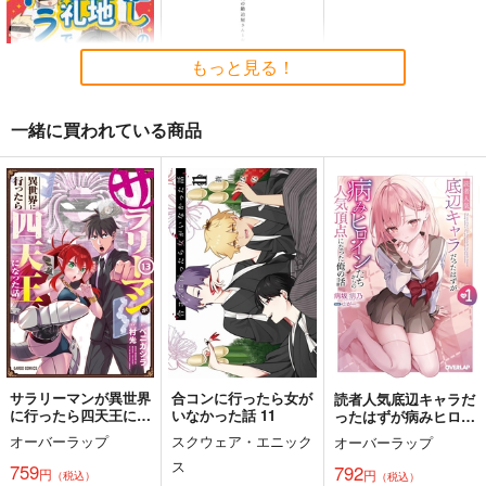
関
1,300
1,320
円
円
2,178
（税込）
（税込）
円
専売
（税込）
オリジナル
オリジナル
オリジナル
もっと見る！
サンプル
サンプル
サンプル
一緒に買われている商品
カート
カート
カート
推しの聖地巡礼でイラ
巨人の鍛冶屋さんとお
クに行った話
はなしをする話
Crazy9
いとろ
1,447
1,257
円
円
（税込）
（税込）
ギルガメッシュ
巨人の鍛冶屋
サンプル
サンプル
作品詳細
作品詳細
サラリーマンが異世界
合コンに行ったら女が
読者人気底辺キャラだ
に行ったら四天王にな
いなかった話 11
ったはずが病みヒロイ
森倉円「名前のない
った話 13
ンたちからの人気頂点
オーバーラップ
スクウェア・エニック
星」絵師100人
オーバーラップ
になった俺の話 1
展 16 大阪展 前売り券
ス
産経新聞社
759
792
円
円
（税込）
（税込）