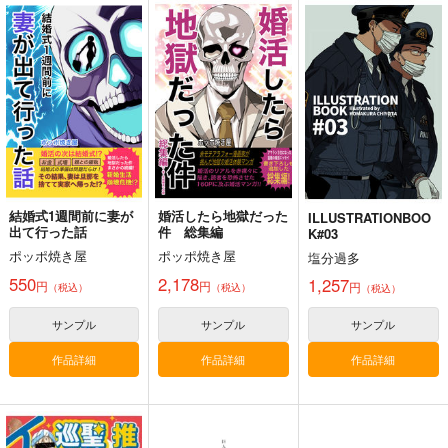
嘘つき屋
C-ARTS
関
662
1,430
円
円
2,178
（税込）
（税込）
円
専売
（税込）
オリジナル
オリジナル
オリジナル
サンプル
サンプル
サンプル
カート
カート
カート
結婚式1週間前に妻が
婚活したら地獄だった
ILLUSTRATIONBOO
出て行った話
件 総集編
K#03
ポッポ焼き屋
ポッポ焼き屋
塩分過多
550
2,178
1,257
円
円
円
（税込）
（税込）
（税込）
サンプル
サンプル
サンプル
作品詳細
作品詳細
作品詳細
黒白のアヴェスター 1
藤ちょこ「星の記憶と
今日の一枚 2026
巡り合う」絵師100人
年 Vol.1
神座万象・第十四機
展 16 大阪展 前売り券
産経新聞社
WhitePlanter