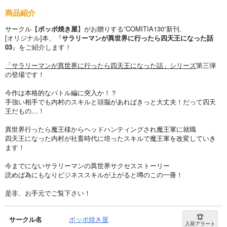
商品紹介
サークル【
ポッポ焼き屋
】がお贈りする”COMITIA130”新刊、
[オリジナル]本、『
サラリーマンが異世界に行ったら四天王になった話
03
』をご紹介します！
「サラリーマンが異世界に行ったら四天王になった話」シリーズ
第三弾
の登場です！
今作は本格的なバトル編に突入か！？
手強い相手でも内村のスキルと頭脳があればきっと大丈夫！だって四天
王だもの…！
異世界行ったら魔王様からヘッドハンティングされ魔王軍に就職
四天王になった内村が社畜時代に培ったスキルで魔王軍を改変していき
ます！
今までにないサラリーマンの異世界サクセスストーリー
読めば為にもなりビジネススキルが上がると噂のこの一冊！
是非、お手元でご覧下さい！
サークル名
ポッポ焼き屋
入荷アラート