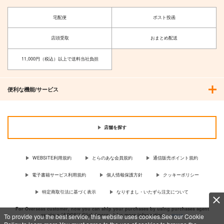
宅配便
ポスト投函
店頭受取
おまとめ配送
11,000円（税込）以上で送料当社負担
便利な機能/サービス
店舗を探す
WEBSITE利用規約
とらのあな会員規約
通信販売ポイント規約
電子書籍サービス利用規約
個人情報保護方針
クッキーポリシー
特定商取引法に基づく表示
なりすまし・いたずら注文について
For Overseas customer, now you can ship your purchases by using purchases agent
services “AOCS”! Click {more…} for more information …
more
To provide you the best service, this website uses cookies.See our Cookie