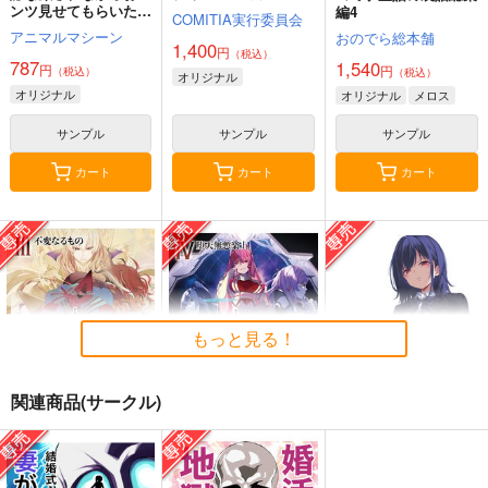
ンツ見せてもらいたい
編4
COMITIA実行委員会
本14
アニマルマシーン
おのでら総本舗
1,400
円
（税込）
787
1,540
円
円
（税込）
（税込）
オリジナル
オリジナル
オリジナル
メロス
サンプル
サンプル
サンプル
カート
カート
カート
もっと見る！
関連商品(サークル)
黒白のアヴェスター 3
黒白のアヴェスター 4
≪C108作品セット
≫B2タペストリー