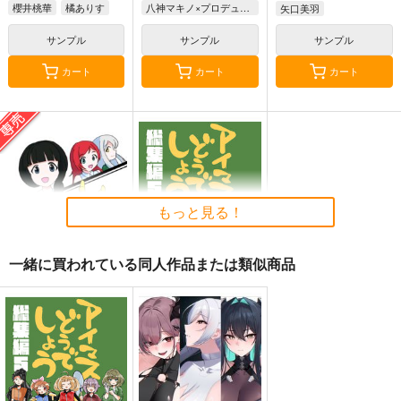
櫻井桃華
橘ありす
八神マキノ×プロデューサー
矢口美羽
佐々木千枝
サンプル
サンプル
サンプル
カート
カート
カート
もっと見る！
一緒に買われている同人作品または類似商品
ドンキホーテの休日
アイマスどうでしょう
【総集編5】
ニュートン工房
桃京武戯夜
550
円
専売
（税込）
1,100
円
（税込）
THE IDOLM@STER CINDERELLA GIRLS
THE IDOLM@STER CINDERELLA GIRLS
氏家むつみ