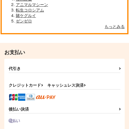
ラグレイ 7 豪華版 (と
アニマルマシーン
らのあな限定版)
転生コロシアム
17,600
円
（税込）
賭ケグルイ
ゼンゼロ
サンプル
もっとみる
作品詳細
お支払い
代引き
クレジットカード
キャッシュレス決済
後払い決済