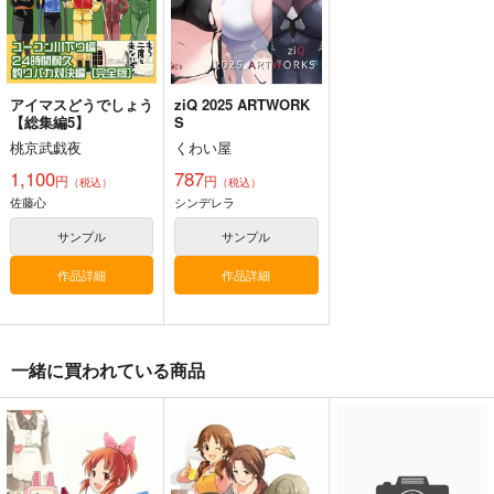
佐藤心
安部菜々
イヴ・サンタクロース
井村雪菜
サンプル
サンプル
カート
カート
アイマスどうでしょう
ziQ 2025 ARTWORK
【総集編5】
S
桃京武戯夜
くわい屋
1,100
787
円
円
（税込）
（税込）
佐藤心
シンデレラ
サンプル
サンプル
作品詳細
作品詳細
一緒に買われている商品