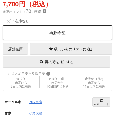
7,700円（税込）
70
通販ポイント：
pt獲得
？
╳
：在庫なし
再販希望
店舗在庫
欲しいものリストに追加
再入荷を通知する
おまとめ目安と発送目安
?
毎度便
定期便（週1)
定期便（月2)
未定から
未定から
未定から
5日以内に発送
10日以内に発送
14日以内に発送
サークル名
月猫創意
入荷アラート
作家
小野大猫