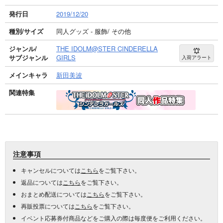
発行日
2019/12/20
種別/サイズ
同人グッズ - 服飾/ その他
ジャンル/
THE IDOLM@STER CINDERELLA
サブジャンル
GIRLS
入荷アラート
メインキャラ
新田美波
関連特集
注意事項
キャンセルについては
こちら
をご覧下さい。
返品については
こちら
をご覧下さい。
おまとめ配送については
こちら
をご覧下さい。
再販投票については
こちら
をご覧下さい。
イベント応募券付商品などをご購入の際は毎度便をご利用ください。