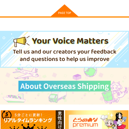
制御技術者転生 モデ
KADOKAWA 『キノの
キャラバン TVアニメ
ルベース開発が魔術革
旅 the Beautiful Worl
「呪術廻戦」 台詞Tシ
命をもたらす 2
d』 25周年記念 Tシャ
ャツ 虎杖悠仁（XLサ
4,400
ＳＢクリエイティブ
3,850
円
円
（税込）
ツ B 駅 XLサイズ
（税込）
イズ）
1,815
円
（税込）
サンプル
サンプル
サンプル
作品詳細
作品詳細
作品詳細