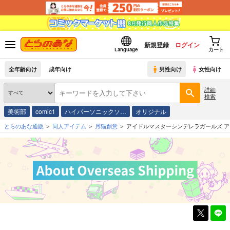
新規登録
ログイン
Language
カート
全年齢向け
成年向け
男性向け
女性向け
詳細
検索
美術部
comic1
ハイパーソニックソ…
オリジナル
とらのあな通販
同人アイテム
月猫創意
アイドルマスターシンデレラガールズ アイ