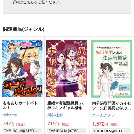
詳細は
こちら
をご覧ください。
関連商品(ジャンル)
ももありカードバト
超絶☆有能諜報員 八
内分泌専門医がカイセ
ル！
神マキノギャル概念
ツ！矢口美羽と学ぶ生
活習慣病
re:barna
川村杜都
こーんこんと
787
715
1,572
円
円
円
（税込）
（税込）
（税込）
THE IDOLM@STER CINDERELLA GIRLS
THE IDOLM@STER CINDERELLA GIRLS
THE IDOLM@STER CINDERELLA GIRLS