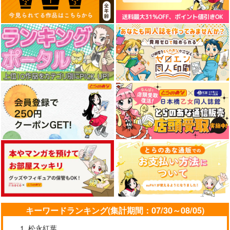
(BD)ウマ娘 シンデレ
(BD)ウマ娘 シンデレ
(BD)ウマ娘 シンデレ
ラグレイ 5
ラグレイ 6
ラグレイ 7 豪華版
10,890
10,890
14,300
円
円
円
（税込）
（税込）
（税込）
サンプル
サンプル
サンプル
作品詳細
作品詳細
作品詳細
キーワードランキング(集計期間：07/30～08/05)
(BD)ウマ娘 シンデレ
松永紅葉