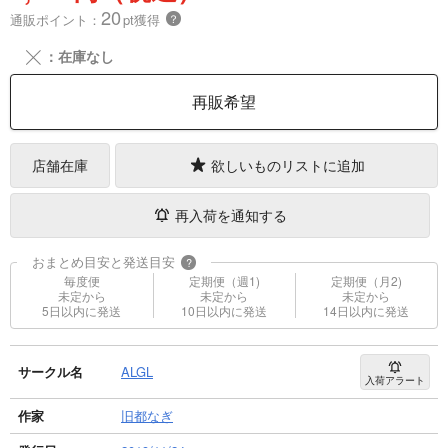
20
通販ポイント：
pt獲得
？
╳
：在庫なし
再販希望
店舗在庫
欲しいものリストに追加
再入荷を通知する
おまとめ目安と発送目安
?
毎度便
定期便（週1)
定期便（月2)
未定から
未定から
未定から
5日以内に発送
10日以内に発送
14日以内に発送
サークル名
ALGL
入荷アラート
作家
旧都なぎ