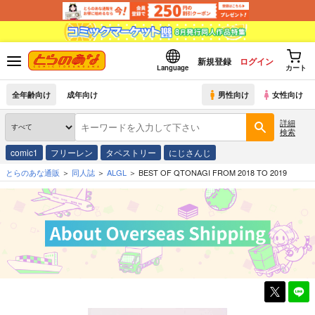
新規登録
ログイン
Language
カート
全年齢向け
成年向け
男性向け
女性向け
詳細
検索
comic1
フリーレン
タペストリー
にじさんじ
とらのあな通販
同人誌
ALGL
BEST OF QTONAGI FROM 2018 TO 2019