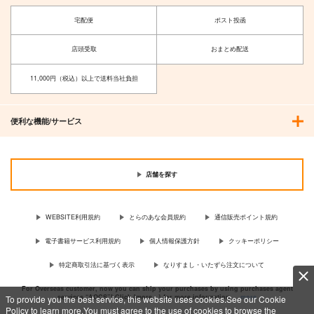
宅配便
ポスト投函
店頭受取
おまとめ配送
11,000円（税込）以上で送料当社負担
便利な機能/サービス
店舗を探す
WEBSITE利用規約
とらのあな会員規約
通信販売ポイント規約
電子書籍サービス利用規約
個人情報保護方針
クッキーポリシー
特定商取引法に基づく表示
なりすまし・いたずら注文について
For Overseas customer, now you can ship your purchases by using purchases agent
services “AOCS”! Click {more…} for more information …
more
To provide you the best service, this website uses cookies.See our Cookie
Policy to learn more.You must agree to the use of cookies to browse the