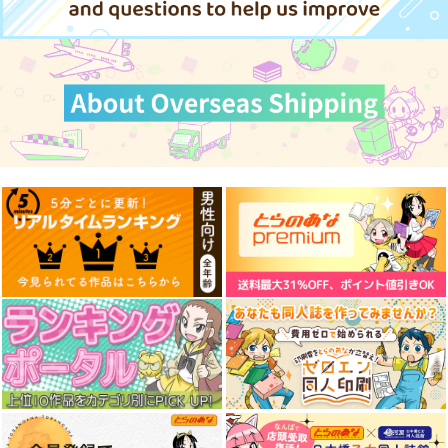
カート
カート
カート
黒白のアヴェスター 1
ぽに子の食レポごはん
≪新刊発売記念
図鑑3
≫【B5アクリルボー
神座万象・第十四機
ド】艶娘幻夢譚
なぐもカレー部
T2 ART WORKS
関
2,200
4,400
円
円
専売
2,178
（税込）
（税込）
円
専売
（税込）
オリジナル
オリジナル
オリジナル
サンプル
サンプル
サンプル