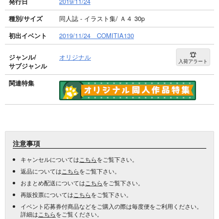
発行日
2019/11/24
種別/サイズ
同人誌 - イラスト集/ Ａ４ 30p
初出イベント
2019/11/24 COMITIA130
ジャンル/
オリジナル
入荷アラート
サブジャンル
関連特集
注意事項
キャンセルについては
こちら
をご覧下さい。
返品については
こちら
をご覧下さい。
おまとめ配送については
こちら
をご覧下さい。
再販投票については
こちら
をご覧下さい。
イベント応募券付商品などをご購入の際は毎度便をご利用ください。
詳細は
こちら
をご覧ください。