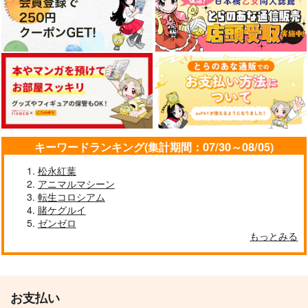
カート
カート
カート
キーワードランキング(集計期間：07/30～08/05)
松永紅葉
アニマルマシーン
競売でマンションを買
壁配置の話２
通勤道中であの娘がぱ
転生コロシアム
った話。３
んつを見せてくる本13
賭ケグルイ
さくら研究室
さくら研究室
ゼンゼロ
嘘つき屋
550
円
（税込）
もっとみる
550
662
円
円
（税込）
（税込）
オリジナル
作者
オリジナル
作者
オリジナル
パイセン
パイセン
お支払い
サンプル
サンプル
サンプル