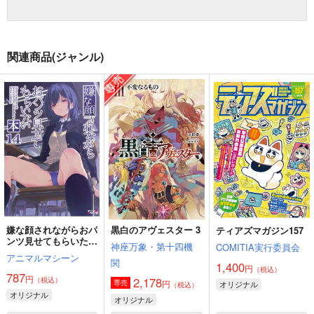
関連商品(ジャンル)
嫌な顔されながらおパ
黒白のアヴェスター 3
ティアズマガジン157
ンツ見せてもらいたい
神座万象・第十四機
COMITIA実行委員会
本14
アニマルマシーン
関
1,400
円
（税込）
787
円
2,178
（税込）
円
専売
オリジナル
（税込）
オリジナル
オリジナル