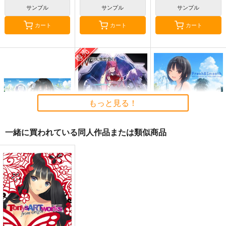
サンプル
サンプル
サンプル
カート
カート
カート
もっと見る！
一緒に買われている同人作品または類似商品
夏色しずく
黒白のアヴェスター 4
Fresh＆Smooth
5年目の放課後
神座万象・第十四機
ロイヤルマウンテン
関
899
770
円
円
（税込）
（税込）
3,144
オリジナル
しずく
円
専売
オリジナル
（税込）
青山 澄香
オリジナル
白峰 莉花