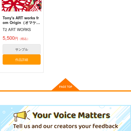
サンプル
サンプル
サンプル
メレ・レタナグア
カート
カート
カート
Tony's ART works fr
om Origin（オマケ無
し）
T2 ART WORKS
5,500
円
（税込）
サンプル
作品詳細
コミケ童話の裏話総集
FETISH ACADEMY
黒白のアヴェスター 2
編4
ロイヤルマウンテン
神座万象・第十四機
おのでら総本舗
関
770
円
（税込）
1,540
円
（税込）
2,178
オリジナル
円
専売
（税込）
オリジナル
メロス
青山 澄香
オリジナル
白峰 莉花
サンプル
サンプル
サンプル
メレ・レタナグア