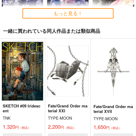
もっと見る！
一緒に買われている同人作品または類似商品
嫌な顔されながらおパ
黒白のアヴェスター 4
通勤道中であの娘がぱ
ンツ見せてもらいたい
んつを見せてくる本13
神座万象・第十四機
本14
アニマルマシーン
嘘つき屋
関
787
662
円
円
3,144
（税込）
（税込）
円
専売
（税込）
オリジナル
オリジナル
オリジナル
サンプル
サンプル
サンプル
カート
カート
カート
SKETCH #09 Iridesc
Fate/Grand Order ma
Fate/Grand Order ma
ent
terial XXI
terial XVII
TNK
TYPE-MOON
TYPE-MOON
1,320
2,200
1,650
円
円
円
（税込）
（税込）
（税込）