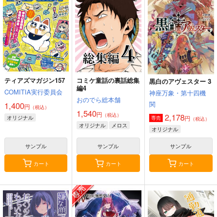
ティアズマガジン157
コミケ童話の裏話総集
黒白のアヴェスター 3
編4
COMITIA実行委員会
神座万象・第十四機
おのでら総本舗
関
1,400
円
（税込）
1,540
円
（税込）
2,178
オリジナル
円
専売
（税込）
オリジナル
メロス
オリジナル
サンプル
サンプル
サンプル
カート
カート
カート