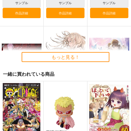
サンプル
サンプル
サンプル
作品詳細
作品詳細
作品詳細
黒白のアヴェスター 2
まぐ太ノート16冊
≪C108作品セット
目 The Bunny's Tail
≫B2タペストリー
神座万象・第十四機
2
【サークル：アニマル
C-ARTS
アニマルマシーン
関
もっと見る！
マシーン】
1,430
2,750
円
円
専売
2,178
（税込）
（税込）
円
専売
（税込）
オリジナル
オリジナル
オリジナル
一緒に買われている商品
サンプル
サンプル
サンプル
M3W ver.20 sideC+M
M3W ver.22 C+M
NewOrder Ver1.0
カート
カート
カート
m.m.m.
m.m.m.
エミルの愛した月夜に
第III幻想曲を
3,144
3,144
円
円
（税込）
（税込）
2,750
円
（税込）
サンプル
サンプル
サンプル