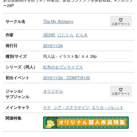
ー28P
サークル名
The My Alchemy
入荷アラート
作家
清詩郎
にじくら
むらき
発行日
2019/11/24
種別/サイズ
同人誌 - イラスト集/ Ａ４ 28p
シリーズ（同人）
虹色のセブンライブス
初出イベント
2019/11/24 COMITIA130
ジャンル/
オリジナル
入荷アラート
サブジャンル
メインキャラ
ナナ
シア・ステラサイツ
エリカ・パレット
関連特集