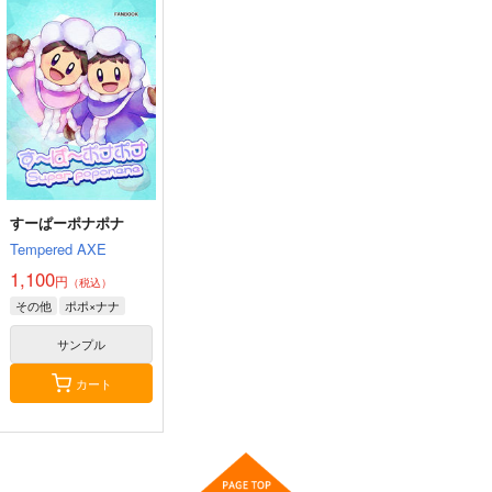
貧乏領主の娘は王都で
みんなを幸せにしま
す 2
アルファポリス
792
円
（税込）
サンプル
作品詳細
すーぱーポナポナ
Tempered AXE
1,100
円
（税込）
その他
ポポ×ナナ
サンプル
カート