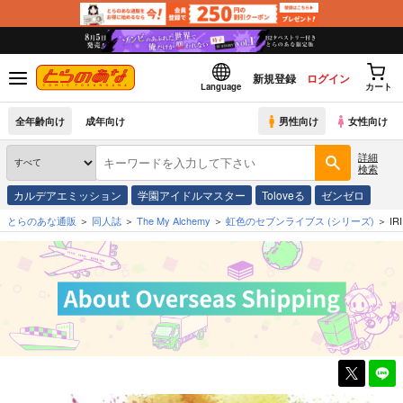
新規登録
ログイン
Language
カート
全年齢向け
成年向け
男性向け
女性向け
詳細
検索
カルデアエミッション
学園アイドルマスター
Toloveる
ゼンゼロ
とらのあな通販
同人誌
The My Alchemy
虹色のセブンライブス
(シリーズ)
IR