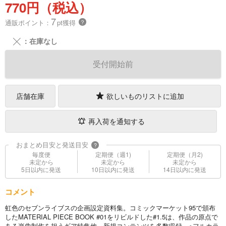
770円（税込）
7
通販ポイント：
pt獲得
？
╳
：在庫なし
受付開始前
店舗在庫
欲しいものリストに追加
再入荷を通知する
おまとめ目安と発送目安
?
毎度便
定期便（週1)
定期便（月2)
未定から
未定から
未定から
5日以内に発送
10日以内に発送
14日以内に発送
コメント
虹色のセブンライブスの企画設定資料集。コミックマーケット95で頒布
したMATERIAL PIECE BOOK #01をリビルドした#1.5は、作品の原点で
ある楽曲制作を担うギア特集他、新規コンテンツを多数収録。※フルカラ