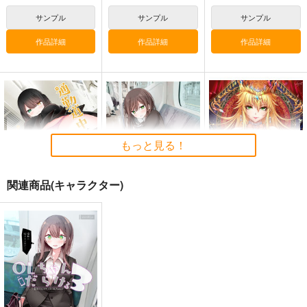
なぐもカレー部
T2 ART WORKS
関
サンプル
サンプル
サンプル
2,200
4,400
円
円
専売
2,178
（税込）
（税込）
円
専売
（税込）
オリジナル
オリジナル
作品詳細
作品詳細
作品詳細
オリジナル
サンプル
サンプル
サンプル
カート
カート
カート
もっと見る！
関連商品(キャラクター)
通勤道中であの娘がぱ
≪C107作品セット
ドレス獅子王タペスト
んつを見せてくる本
≫B2タペストリー
リー
13
【サークル：嘘つき
嘘つき屋
嘘つき屋
sakiyama幕府
屋】 TYPE-C
662
2,750
1,100
円
円
円
（税込）
（税込）
競売でマンションを買
壁配置の話２
（税込）
通勤道中であの娘がぱ
った話。３
んつを見せてくる本13
アルトリア・ペンドラゴ
さくら研究室
ン
さくら研究室
嘘つき屋