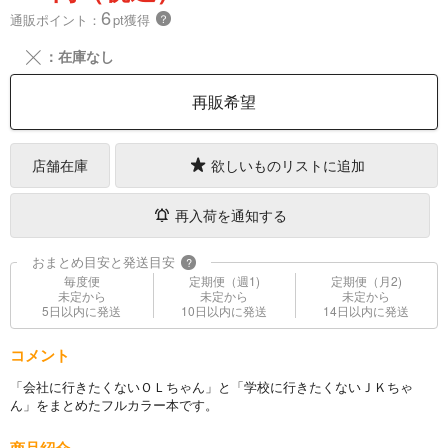
6
通販ポイント：
pt獲得
？
╳
：在庫なし
再販希望
店舗在庫
欲しいものリストに追加
再入荷を通知する
おまとめ目安と発送目安
?
毎度便
定期便（週1)
定期便（月2)
未定から
未定から
未定から
5日以内に発送
10日以内に発送
14日以内に発送
コメント
「会社に行きたくないＯＬちゃん」と「学校に行きたくないＪＫちゃ
ん」をまとめたフルカラー本です。
商品紹介