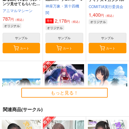
ンツ見せてもらいたい
神座万象・第十四機
COMITIA実行委員会
本14
アニマルマシーン
関
1,400
円
（税込）
787
円
2,178
（税込）
円
専売
オリジナル
（税込）
オリジナル
オリジナル
サンプル
サンプル
サンプル
カート
カート
カート
もっと見る！
関連商品(サークル)
夏色しずく
黒白のアヴェスター 4
Fresh＆Smooth