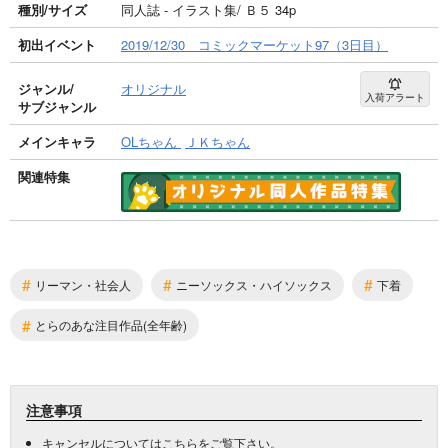
種別/サイズ
同人誌 - イラスト集/ Ｂ５ 34p
初出イベント
2019/12/30 コミックマーケット97（3日目）
ジャンル/
オリジナル
入荷アラート
サブジャンル
メインキャラ
OLちゃん
ＪＫちゃん
関連特集
#
#
#
リーマン・社会人
ニーソックス・ハイソックス
下着
#
とらのあな注目作品(全年齢)
注意事項
キャンセルについては
こちら
をご覧下さい。