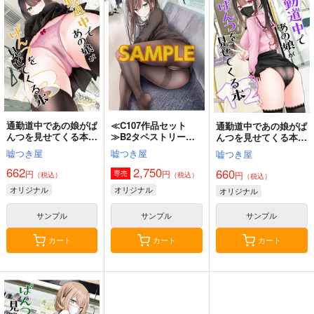
5年目の放課後
神座万象・第十四機
ロイヤルマウンテン
関
899
770
円
円
（税込）
（税込）
3,144
オリジナル
しずく
円
専売
オリジナル
（税込）
青山 澄香
オリジナル
白峰 莉花
サンプル
サンプル
サンプル
メレ・レタナグア
カート
カート
カート
通勤道中であの娘がぱ
≪C107作品セット
通勤道中であの娘がぱ
んつを見せてくる本
≫B2タペストリー
んつを見せてくる本
13
【サークル：嘘つき
12.
嘘つき屋
嘘つき屋
嘘つき屋
屋】 TYPE-C
662
2,750
660
円
円
専売
円
（税込）
（税込）
（税込）
オリジナル
オリジナル
オリジナル
サンプル
サンプル
サンプル
カート
カート
カート
コミケ童話の裏話総集
FETISH ACADEMY
黒白のアヴェスター 2
編4
ロイヤルマウンテン
神座万象・第十四機