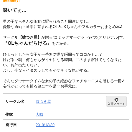
襲いてぇ…
男の子ならそんな衝動に駆られること間違いなし。
憂鬱な通勤・通学に苛まれるOL＆JKちゃんのフルカラーおまとめ本♪
サークル
【嘘つき屋】
が贈る“コミックマーケット97”の[オリジナル]本。
『OLちゃんだらける』
をご紹介。
ひょっとしたら女子が一番無防備な瞬間ってココかも…？
けだるい朝。何もかもがイヤになる時間。このまま溶けてなくなりた
い。お外出たくない。
よし。今ならイタズラしてもイケそうな気がする。
そんなダウナータイムな女の子の絶妙なフェチやエロスを感じる一冊♪
妄想がとっても捗る健全本を是非お手元に。
サークル名
嘘つき屋
入荷アラート
作家
大嘘
発行日
2019/12/30