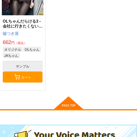
550
円
（税込）
サンプル
サンプル
サンプル
550
662
円
円
（税込）
（税込）
オリジナル
作者
オリジナル
作者
オリジナル
作品詳細
作品詳細
作品詳細
パイセン
パイセン
OLちゃんだらける3 -
会社に行きたくない
OLちゃん-
サンプル
サンプル
サンプル
嘘つき屋
662
カート
カート
カート
円
（税込）
オリジナル
OLちゃん
JKちゃん
サンプル
カート