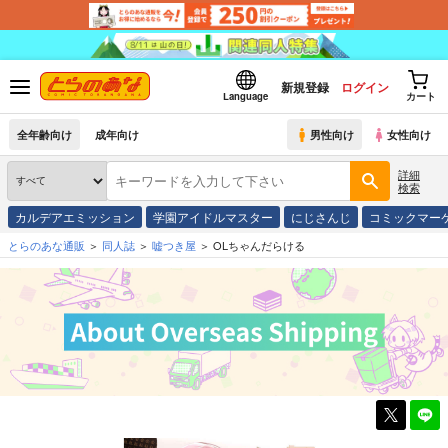
新規登録
ログイン
Language
カート
全年齢向け
成年向け
男性向け
女性向け
詳細
検索
カルデアエミッション
学園アイドルマスター
にじさんじ
コミックマー
とらのあな通販
同人誌
嘘つき屋
OLちゃんだらける