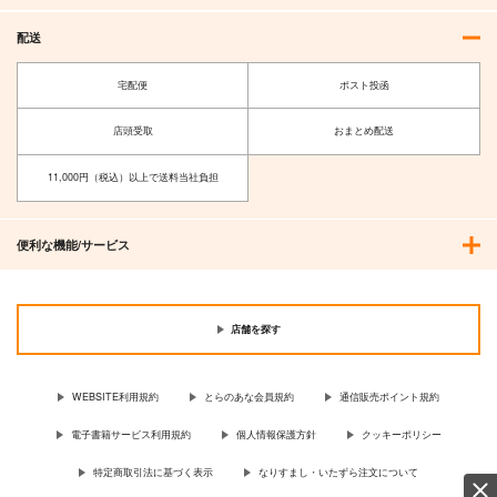
配送
宅配便
ポスト投函
店頭受取
おまとめ配送
11,000円（税込）以上で送料当社負担
便利な機能/サービス
店舗を探す
WEBSITE利用規約
とらのあな会員規約
通信販売ポイント規約
電子書籍サービス利用規約
個人情報保護方針
クッキーポリシー
特定商取引法に基づく表示
なりすまし・いたずら注文について