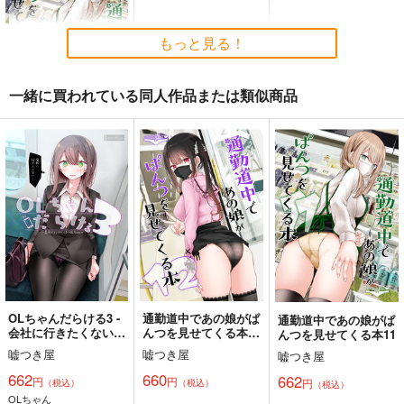
おのでら総本舗
関
770
円
（税込）
1,540
円
もっと見る！
（税込）
2,178
オリジナル
円
専売
（税込）
オリジナル
メロス
青山 澄香
オリジナル
白峰 莉花
一緒に買われている同人作品または類似商品
サンプル
サンプル
サンプル
メレ・レタナグア
カート
カート
カート
通勤道中であの娘がぱ
んつを見せてくる本
11
嘘つき屋
662
円
（税込）
オリジナル
サンプル
カート
OLちゃんだらける3 -
通勤道中であの娘がぱ
通勤道中であの娘がぱ
会社に行きたくない
んつを見せてくる本
んつを見せてくる本11
OLちゃん-
12.
嘘つき屋
嘘つき屋
嘘つき屋
黒白のアヴェスター 1
ぽに子の食レポごはん
≪新刊発売記念
662
660
662
円
円
円
（税込）
（税込）
（税込）
図鑑3
≫【B5アクリルボー
神座万象・第十四機
OLちゃん
ド】艶娘幻夢譚