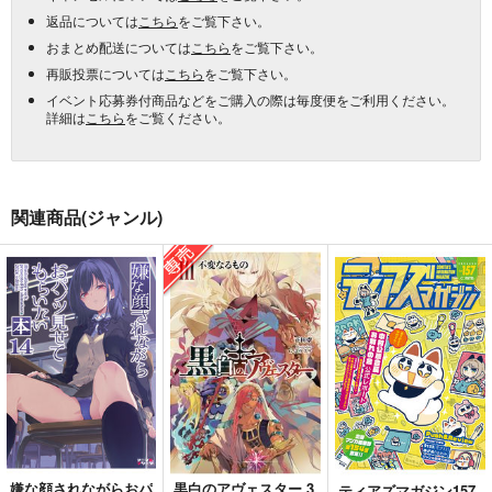
返品については
こちら
をご覧下さい。
おまとめ配送については
こちら
をご覧下さい。
再販投票については
こちら
をご覧下さい。
イベント応募券付商品などをご購入の際は毎度便をご利用ください。
詳細は
こちら
をご覧ください。
関連商品(ジャンル)
嫌な顔されながらおパ
黒白のアヴェスター 3
ティアズマガジン157