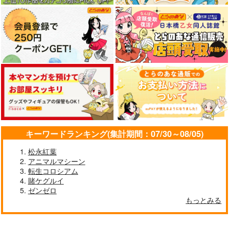
キーワードランキング(集計期間：07/30～08/05)
松永紅葉
アニマルマシーン
転生コロシアム
賭ケグルイ
ゼンゼロ
もっとみる