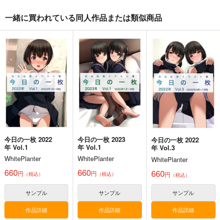
一緒に買われている同人作品または類似商品
麻宮騎亜ヘリテージエ
コミケ童話の裏話総集
黒白のアヴェスター 4
ディション「ガンヘッ
編4
神座万象・第十四機
ド」上巻
太陽系旅団
おのでら総本舗
関
4,235
1,540
円
円
（税込）
（税込）
3,144
円
専売
（税込）
オリジナル
オリジナル
メロス
オリジナル
ガンヘッド
ニム
ブルックリン
サンプル
サンプル
サンプル
カート
カート
カート
今日の一枚 2022
今日の一枚 2023
今日の一枚 2022
年 Vol.1
年 Vol.1
年 Vol.3
WhitePlanter
WhitePlanter
WhitePlanter
660
660
660
円
円
円
（税込）
（税込）
（税込）
サンプル
サンプル
サンプル
作品詳細
作品詳細
作品詳細