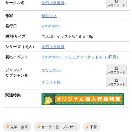
サークル名
夢幻少女境域
入荷アラート
作家
瑞月シノ
発行日
2019/12/30
種別/サイズ
同人誌 - イラスト集/ Ｂ５ 16p
シリーズ（同人）
夢幻少女境域
初出イベント
2019/12/30 コミックマーケット97（3日目）
ジャンル/
オリジナル
入荷アラート
サブジャンル
イラスト集
入荷アラート
関連特集
#
#
#
先輩・後輩
セーラー服・ブレザー
下着