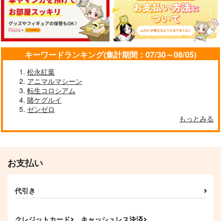
通勤道中であの娘がぱ
≪新刊発売記念
んつを見せてくる本
≫【B5アクリルボー
13
ド】艶娘幻夢譚
嘘つき屋
T2 ART WORKS
キーワードランキング(集計期間：07/30～08/05)
662
4,400
円
円
専売
（税込）
（税込）
松永紅葉
オリジナル
オリジナル
アニマルマシーン
転生コロシアム
スキ妹々
廃版旧制服図鑑8
少女景色
サンプル
サンプル
賭ケグルイ
5年目の放課後
麒麟堂
5年目の放課後
ゼンゼロ
カート
カート
もっとみる
890
2,200
899
円
円
円
（税込）
（税込）
（税込）
しずく
くるみ
サンプル
サンプル
サンプル
お支払い
作品詳細
作品詳細
作品詳細
代引き
クレジットカード
キャッシュレス決済