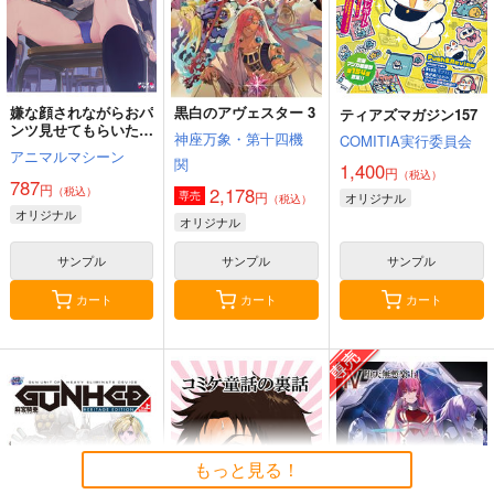
嫌な顔されながらおパ
黒白のアヴェスター 3
ティアズマガジン157
ンツ見せてもらいたい
神座万象・第十四機
COMITIA実行委員会
本14
アニマルマシーン
関
1,400
円
（税込）
787
円
2,178
（税込）
円
専売
オリジナル
（税込）
オリジナル
オリジナル
サンプル
サンプル
サンプル
カート
カート
カート
もっと見る！