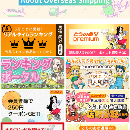
Fresh＆Smooth
FETISH ACADEMY
まぐ太ノート16冊
目 The Bunny's Tail 2
ロイヤルマウンテン
ロイヤルマウンテン
C-ARTS
770
770
円
円
（税込）
（税込）
1,430
円
（税込）
オリジナル
オリジナル
オリジナル
青山 澄香
青山 澄香
白峰 莉花
白峰 莉花
サンプル
サンプル
サンプル
メレ・レタナグア
メレ・レタナグア
もっとみてみてチェッ
シズク・コンプレック
ふたごサンドイッチ
ク
ス
5年目の放課後
カート
カート
カート
5年目の放課後
5年目の放課後
891
円
（税込）
899
891
円
円
（税込）
（税込）
あけみ
くるみ
しずく
サンプル
サンプル
サンプル
作品詳細
作品詳細
作品詳細