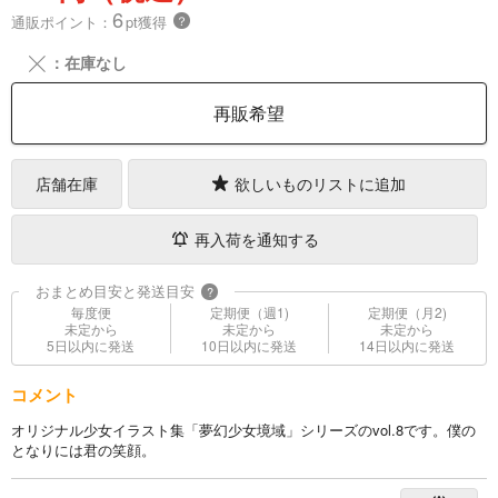
6
通販ポイント：
pt獲得
？
╳
：在庫なし
再販希望
店舗在庫
欲しいものリストに追加
再入荷を通知する
おまとめ目安と発送目安
?
毎度便
定期便（週1)
定期便（月2)
未定から
未定から
未定から
5日以内に発送
10日以内に発送
14日以内に発送
コメント
オリジナル少女イラスト集「夢幻少女境域」シリーズのvol.8です。僕の
となりには君の笑顔。