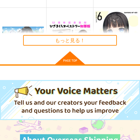
≪C108作品セット
黒白のアヴェスター 2
黒白のアヴェスター 1
≫B2タペストリー
神座万象・第十四機
神座万象・第十四機
【サークル：アニマル
もっと見る！
アニマルマシーン
関
マシーン】
関
2,750
円
専売
2,178
（税込）
2,178
円
専売
円
専売
（税込）
（税込）
オリジナル
オリジナル
オリジナル
サンプル
サンプル
サンプル
夏色しずく
ひざまくらタペストリ
あの子のサンカク6
ー加筆版
カート
カート
カート
5年目の放課後
夏の月
アクアドロップ
899
785
円
円
（税込）
（税込）
7,920
円
（税込）
しずく
月岡唯
サンプル
サンプル
サンプル
作品詳細
作品詳細
作品詳細