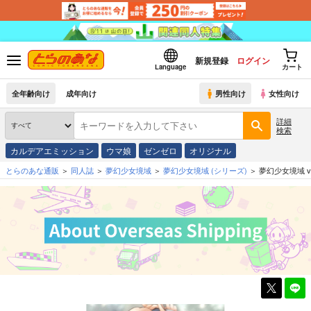
新規登録
ログイン
Language
カート
全年齢向け
成年向け
男性向け
女性向け
詳細
検索
カルデアエミッション
ウマ娘
ゼンゼロ
オリジナル
とらのあな通販
同人誌
夢幻少女境域
夢幻少女境域
(シリーズ)
夢幻少女境域 vol.