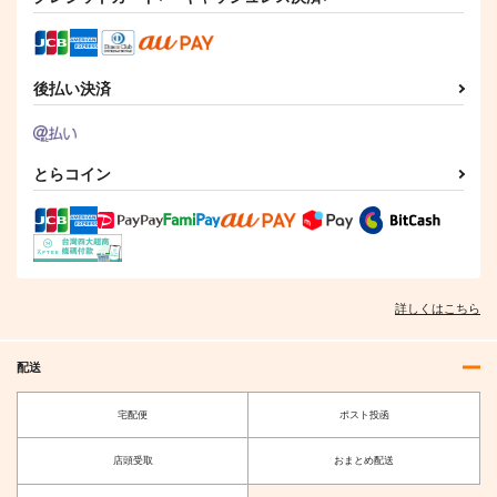
後払い決済
今日の一枚 2026
今日の一枚 2025
とらコイン
VRChat Modeling Vo
年 Vol.1
年 Vol.3
l.3
WhitePlanter
WhitePlanter
Art Book Chipika
1,320
1,320
1,572
円
円
円
（税込）
（税込）
（税込）
Parmi
サンプル
サンプル
サンプル
詳しくはこちら
作品詳細
作品詳細
作品詳細
配送
宅配便
ポスト投函
店頭受取
おまとめ配送