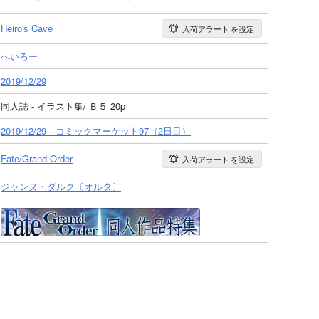
Heiro's Cave
入荷アラート
を設定
へいろー
2019/12/29
同人誌 - イラスト集/ Ｂ５ 20p
2019/12/29 コミックマーケット97（2日目）
Fate/Grand Order
入荷アラート
を設定
ジャンヌ・ダルク〔オルタ〕