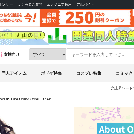
Bオンリー
よくあるご質問
エンジニア採用
アルバイト
女性向け
同人アイテム
ボドゲ特集
コスプレ特集
コミック
急上昇ワード:
n Vol.05 Fate/Grand Order FanArt