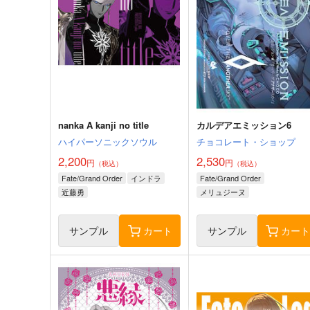
nanka A kanji no title
カルデアエミッション6
ハイパーソニックソウル
チョコレート・ショップ
2,200
2,530
円
円
（税込）
（税込）
Fate/Grand Order
インドラ
Fate/Grand Order
近藤勇
メリュジーヌ
サンプル
カート
サンプル
カー