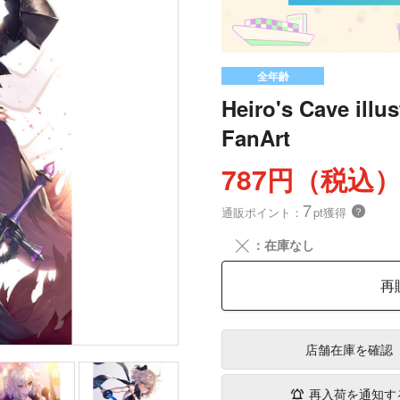
全年齢
Heiro's Cave illu
FanArt
787円（税込
7
通販ポイント：
pt獲得
？
╳
：在庫なし
再
店舗在庫
を確認
再入荷を通知す