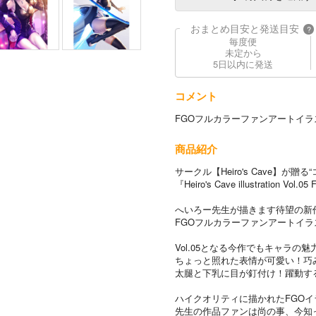
おまとめ目安と発送目安
?
毎度便
未定から
5日以内に発送
コメント
FGOフルカラーファンアートイラ
商品紹介
サークル【Heiro's Cave】が贈
『Heiro's Cave illustration Vo
へいろー先生が描きます待望の新
FGOフルカラーファンアートイラ
Vol.05となる今作でもキャラ
ちょっと照れた表情が可愛い！巧
太腿と下乳に目が釘付け！躍動す
ハイクオリティに描かれたFGO
先生の作品ファンは尚の事、今知