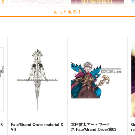
もっと見る！
A
Fate/GOMEMO10
火よ！星の光の瞬きよ
ワダメモ
Owen
O
785
5,500
7
円
円
（税込）
（税込）
Fate/Grand Order
Fate/Grand Order
F
巌窟王 エドモン・ダンテス
巌窟王 モンテ・クリスト
藤丸立香
ト
サンプル
カート
サンプル
カート
 X
Fate/Grand Order material X
本庄雷太アートワーク
G
VII
ス Fate/Grand Order篇03
rc