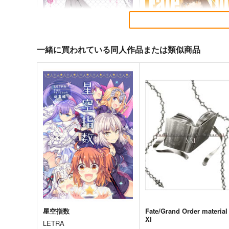
一緒に買われている同人作品または類似商品
悪縁
Fate Log Grand UNOFFICI
L FANBOOK
ぽむ屋
act on
770
円
（税込）
1,430
円
（税込）
Fate/Grand Order
Fate/Grand Order
岸波白野
マシュ・キリエライト
リリス
ギルガメッシュ
サンプル
カート
サンプル
カー
星空指数
Fate/Grand Order material
XI
LETRA