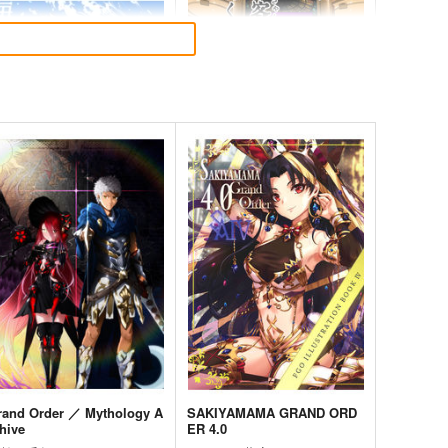
海嘯に永訣
刑部姫 豪華客船へ行く
wen
んじゃめな本舗
87
605
円
円
（税込）
（税込）
ate/Grand Order
斎藤一
Fate/Grand Order
刑部姫
藤丸立香
蘆屋道満
サンプル
カート
サンプル
カート
rand Order ／ Mythology A
SAKIYAMAMA GRAND ORD
hive
ER 4.0