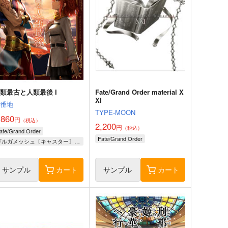
類最古と人類最後 I
Fate/Grand Order material X
XI
壱番地
TYPE-MOON
,860
円
（税込）
2,200
円
（税込）
ate/Grand Order
Fate/Grand Order
ギルガメッシュ〔キャスター〕×ぐだ子
サンプル
カート
サンプル
カート