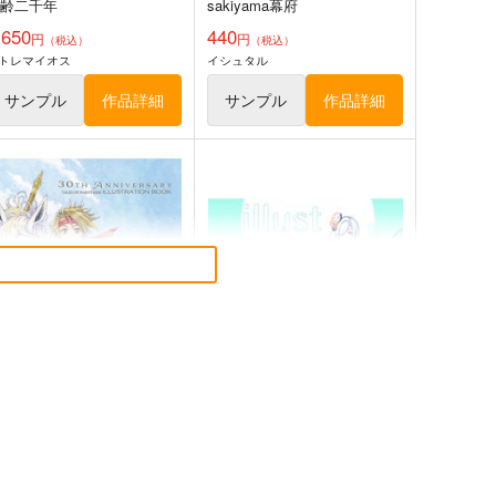
樹齢二千年
sakiyama幕府
,650
440
円
円
（税込）
（税込）
トレマイオス
イシュタル
サンプル
作品詳細
サンプル
作品詳細
藤一の本2
LACKGAKIBOX2025
斎藤一の本を出すサークル
珈琲紳士の部屋
,357
3,144
円
円
（税込）
（税込）
ate/Grand Order
斎藤一
Fate/Grand Order
藤堂平助
一文字則宗
岡田以蔵
サンプル
カート
サンプル
カート
0TH ANNIVERSARY TALE
illustration LOG3
 OF PHANTASIA ILLUSTRA
taira.zip