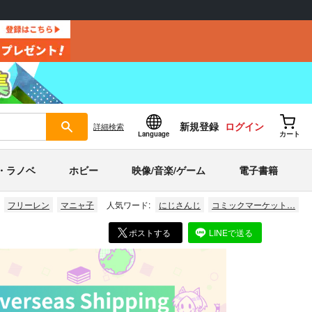
新規登録
ログイン
詳細
検索
Language
カート
・ラノベ
ホビー
映像/音楽/ゲーム
電子書籍
フリーレン
マニャ子
人気ワード:
にじさんじ
コミックマーケット…
ポストする
LINEで送る