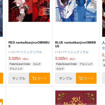
RED nankaAkanjinoOMNIBU
BLUE nankaAkanjinoOMNIB
人
S
US
ハイパーソニックソウル
ハイパーソニックソウル
2
3,025
3,025
円
円
（税込）
（税込）
F
Fate/Grand Order
カルナ
Fate/Grand Order
アルジュナ
アルジュナ
カルナ
ト
サンプル
カート
サンプル
カート