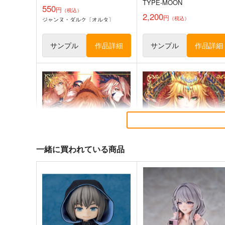
TYPE-MOON
550
円
（税込）
2,200
円
（税込）
ジャンヌ・ダルク〔オルタ〕
サンプル
作品詳細
サンプル
作品詳細
FGO/FAKE DUME
蒐集
TOKIMOOON
羊小屋
495
787
一緒に買われている商品
円
円
専売
（税込）
（税込）
オールキャラ
Fate/Grand Order
Fate/Grand Order
曲亭馬琴
サンプル
カート
サンプル
カー
SAKIYAMAMA GRAND ORD
SAKIYAMAMA GRAND OR
ER 3.0
ER 5.0