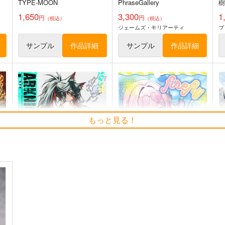
TYPE-MOON
PhraseGallery
1,650
3,300
1
円
円
（税込）
（税込）
ジェームズ・モリアーティ
プ
サンプル
作品詳細
サンプル
作品詳細
もっと見る！
えふじいおう和風肖像画集参
探偵モンテ・クリスト完全幻
斎
覚本
800個入りタコ焼き
Owen
787
2
円
専売
（税込）
944
円
（税込）
Fate/Grand Order
葛飾北斎
F
Fate/Grand Order
巌窟王 モンテ・クリスト
藤丸立香
ト
サンプル
カート
サンプル
カート
D
ARKNIGHTS FANART 04
firefly fanart book vol.2
3
S
Line Logistics
小倉トースト