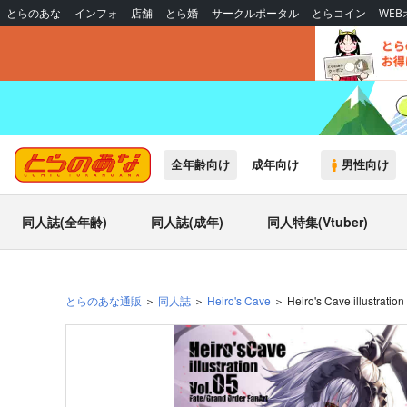
とらのあな
インフォ
店舗
とら婚
サークルポータル
とらコイン
WE
全年齢向け
成年向け
男性向け
同人誌(全年齢)
同人誌(成年)
同人特集(Vtuber)
とらのあな通販
同人誌
Heiro's Cave
Heiro's Cave illustratio