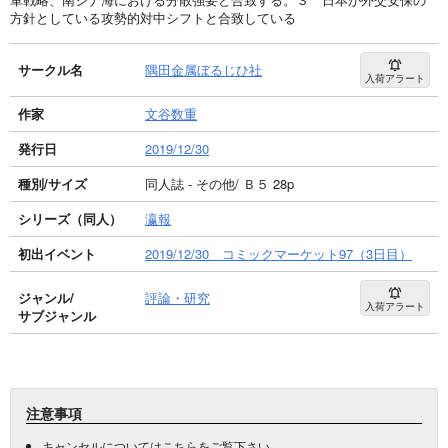
方針としている攻勢的対中シフトと合致している
サークル名
隅田金属ぼるじひ社
入荷アラート
作家
文谷数重
発行日
2019/12/30
種別/サイズ
同人誌 - その他/ Ｂ５ 28p
シリーズ（同人）
瀛報
初出イベント
2019/12/30 コミックマーケット97（3日目）
ジャンル/
評論・研究
入荷アラート
サブジャンル
注意事項
キャンセルについては
こちら
をご覧下さい。