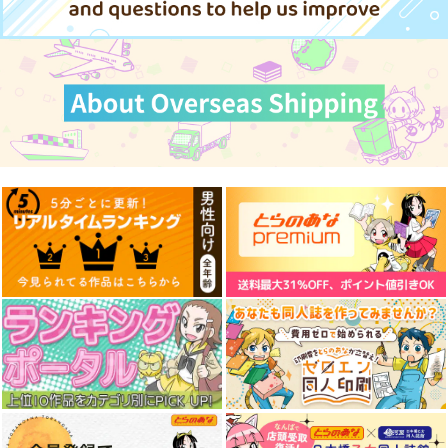
サンプル
サンプル
サンプル
作品詳細
作品詳細
作品詳細
対ありでした。 お嬢
対ありでした。 お嬢
対ありでした。 お嬢
さまは格闘ゲームなん
さまは格闘ゲームなん
さまは格闘ゲームなん
てしない 1
てしない 9
てしない 10
KADOKAWA
KADOKAWA
KADOKAWA
924
924
924
円
円
円
（税込）
（税込）
（税込）
サンプル
サンプル
サンプル