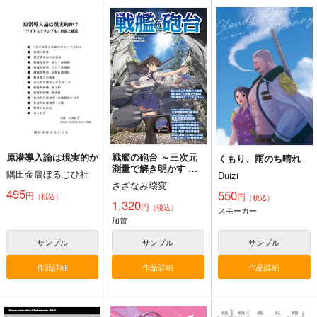
麒麟堂
880
600
円
円
（税込）
（税込）
3,960
円
（税込）
評論・研究
評論・研究
評論・研究
サンプル
サンプル
サンプル
カート
カート
カート
原潜導入論は現実的か
戦艦の砲台 ～三次元
くもり、雨のち晴れ
測量で解き明かす 対
隅田金属ぼるじひ社
Duizi
馬要塞・海軍砲塔の興
さざなみ壊変
亡
495
550
円
円
（税込）
（税込）
1,320
円
（税込）
スモーカー
加賀
サンプル
サンプル
サンプル
作品詳細
作品詳細
作品詳細
ゼロから始める投資生
武統の場合-中国によ
二次元キャラクターと
活６ 老後に必要なお
る台湾上陸戦
の結婚式のしかた 第
金はいくら？編
11版
いちべーしす
隅田金属ぼるじひ社
近藤顕彦