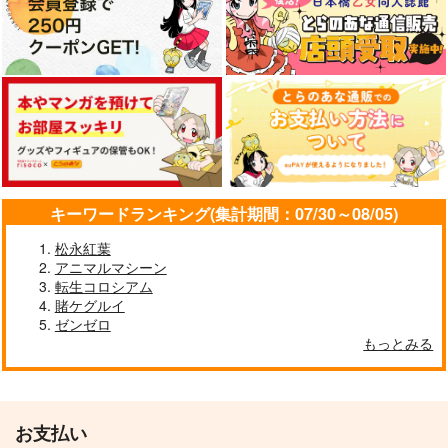
作品詳細
作品詳細
作品詳細
キーワードランキング(集計期間：07/30～08/05)
松永紅葉
アニマルマシーン
対ありでした。 お嬢
対ありでした。 お嬢
対ありでした。 お嬢
転生コロシアム
さまは格闘ゲームなん
さまは格闘ゲームなん
さまは格闘ゲームなん
賭ケグルイ
てしない 4
てしない 5
てしない 6
KADOKAWA
KADOKAWA
KADOKAWA
ゼンゼロ
924
924
924
もっとみる
円
円
円
（税込）
（税込）
（税込）
サンプル
サンプル
サンプル
作品詳細
作品詳細
作品詳細
お支払い