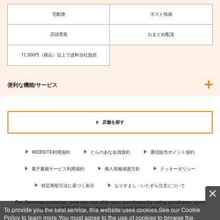
宅配便
ポスト投函
店頭受取
おまとめ配送
11,000円（税込）以上で送料当社負担
便利な機能/サービス
店舗を探す
WEBSITE利用規約
とらのあな会員規約
通信販売ポイント規約
電子書籍サービス利用規約
個人情報保護方針
クッキーポリシー
特定商取引法に基づく表示
なりすまし・いたずら注文について
For Overseas customer, now you can ship your purchases by using purchases agent
services “AOCS”! Click {more…} for more information …
more
To provide you the best service, this website uses cookies.See our Cookie
Policy to learn more.You must agree to the use of cookies to browse the