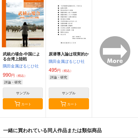
AFEE エンターテイメ
Watatoshi
きまぐれな鮪亭
ント表現の自由の会
880
円
（税込）
825
円
1,210
（税込）
円
評論・研究
（税込）
評論・研究
評論・研究
サンプル
サンプル
サンプル
カート
カート
カート
武統の場合-中国によ
原潜導入論は現実的か
る台湾上陸戦
隅田金属ぼるじひ社
隅田金属ぼるじひ社
495
円
（税込）
990
円
（税込）
評論・研究
評論・研究
サンプル
サンプル
カート
カート
闇バイト特集
廃版旧制服図鑑総集編
シン・旧水族館物語
一緒に買われている同人作品または類似商品
02
Watatoshi
Bathyscaphe