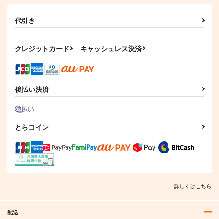
代引き
クレジットカード
キャッシュレス決済
後払い決済
対ありでした。 お嬢
対ありでした。 お嬢
さまは格闘ゲームなん
さまは格闘ゲームなん
とらコイン
てしない 7
てしない 8
KADOKAWA
KADOKAWA
924
924
円
円
（税込）
（税込）
サンプル
サンプル
詳しくはこちら
作品詳細
作品詳細
配送