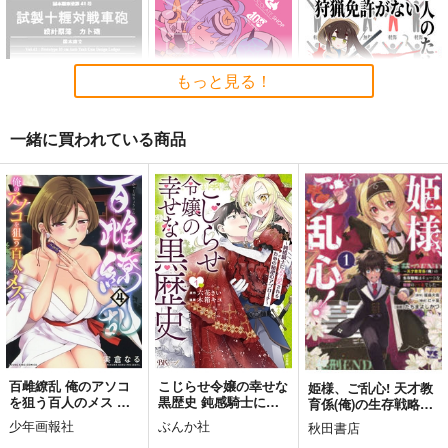
440
990
2,144
円
円
円
（税込）
（税込）
（税込）
評論・研究
評論・研究
評論・研究
もっと見る！
サンプル
サンプル
サンプル
カート
カート
カート
一緒に買われている商品
試製十糎対戦車砲 研
最強妖精領域メリュジ
狩猟免許がない人のた
究原簿 カト砲
ーヌ対KOS-MOS
めの対ヒグマ汎用決戦
兵器
国本戦車塾
チョコレート・ショッ
np.
プ
1,320
440
円
円
（税込）
（税込）
332
円
（税込）
メリュジーヌ
サンプル
サンプル
サンプル
作品詳細
作品詳細
作品詳細
百雌繚乱 俺のアソコ
こじらせ令嬢の幸せな
姫様、ご乱心! 天才教
を狙う百人のメス 第4
黒歴史 鈍感騎士に溺
育係(俺)の生存戦略は
巻
愛されるための秘密の
キュートな姫様のドS
少年画報社
ぶんか社
秋田書店
アプローチ 1
化でした 1