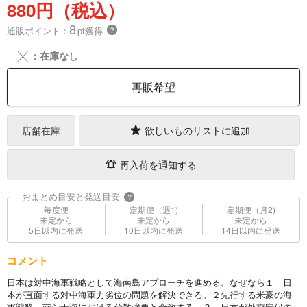
880円（税込）
8
通販ポイント：
pt獲得
？
╳
：在庫なし
再販希望
店舗在庫
欲しいものリストに追加
再入荷を通知する
おまとめ目安と発送目安
?
毎度便
定期便（週1)
定期便（月2)
未定から
未定から
未定から
5日以内に発送
10日以内に発送
14日以内に発送
コメント
日本は対中海軍戦略として海南島アプローチを進める。なぜなら１ 日
本が直面する対中海軍力劣位の問題を解決できる。２先行する米豪の海
軍戦略、南シナ海における分散強要と合致する。３ 日本が外交安保の