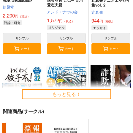
辻真先アニメエッセイ
登志夫篇
集vol. 2
麒麟堂
アンド・ナウの会
辻真先
2,200
円
（税込）
1,572
944
円
円
（税込）
（税込）
評論・研究
オリジナル
エッセイ
サンプル
サンプル
サンプル
カート
カート
カート
もっと見る！
関連商品(サークル)
わくわく餃子本っ！３
AFEEマガジン第25号
詐欺大全
２