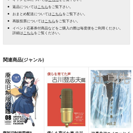
返品については
こちら
をご覧下さい。
おまとめ配送については
こちら
をご覧下さい。
再販投票については
こちら
をご覧下さい。
イベント応募券付商品などをご購入の際は毎度便をご利用ください。
詳細は
こちら
をご覧ください。
関連商品(ジャンル)
廃版旧制服図鑑8
僕らを育てた声 古川