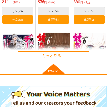
814
836
880
円
円
円
（税込）
（税込）
（税込）
サンプル
サンプル
サンプル
作品詳細
作品詳細
作品詳細
もっと見る！
異世界転生したけどチ
対ありでした。 お嬢
対ありでした。 お嬢
ートなかった マイナ
さまは格闘ゲームなん
さまは格闘ゲームなん
ースキルと戦略で無茶
てしない 3
てしない 2
オーバーラップ
KADOKAWA
KADOKAWA
ぶりに対応してたら
「何でもできる勇者の
792
924
924
円
円
円
（税込）
（税込）
（税込）
相棒」として世界の命
運握ってました 2