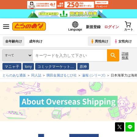
新規登録
ログイン
Language
カート
全年齢向け
成年向け
男性向け
女性向け
詳細
検索
マニャ子
tony
コミックマーケット…
原神
とらのあな通販
同人誌
隅田金属ぼるじひ社
瀛報
(シリーズ)
日本海軍力は海南