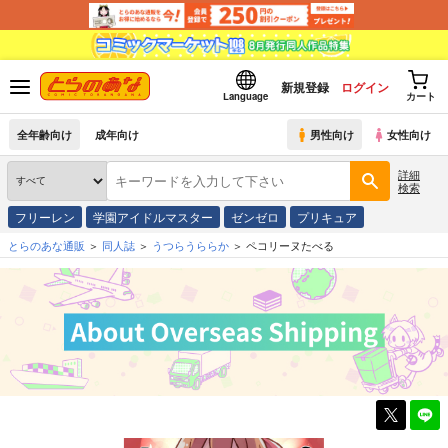
新規登録
ログイン
Language
カート
全年齢向け
成年向け
男性向け
女性向け
詳細
検索
フリーレン
学園アイドルマスター
ゼンゼロ
プリキュア
とらのあな通販
同人誌
うつらうららか
ペコリーヌたべる