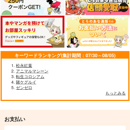
キーワードランキング(集計期間：07/30～08/05)
松永紅葉
アニマルマシーン
転生コロシアム
賭ケグルイ
ゼンゼロ
もっとみる
お支払い