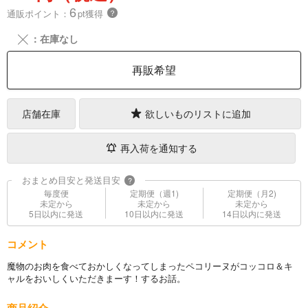
6
通販ポイント：
pt獲得
？
╳
：在庫なし
再販希望
店舗在庫
欲しいものリストに追加
再入荷を通知する
おまとめ目安と発送目安
?
毎度便
定期便（週1)
定期便（月2)
未定から
未定から
未定から
5日以内に発送
10日以内に発送
14日以内に発送
コメント
魔物のお肉を食べておかしくなってしまったペコリーヌがコッコロ＆キ
ャルをおいしくいただきまーす！するお話。
商品紹介