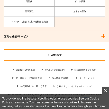
宅配便
ポスト投函
店頭受取
おまとめ配送
11,000円（税込）以上で送料当社負担
便利な機能/サービス
店舗を探す
WEBSITE利用規約
とらのあな会員規約
通信販売ポイント規約
電子書籍サービス利用規約
個人情報保護方針
クッキーポリシー
特定商取引法に基づく表示
なりすまし・いたずら注文について
For Overseas customer, now you can ship your purchases by using purchases agent
services “AOCS”! Click {more…} for more information …
more
To provide you the best service, this website uses cookies.See our Cookie
Policy to learn more.You must agree to the use of cookies to browse the
website, but you can also refuse the use of some cookies through your browser