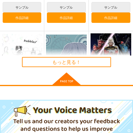
サンプル
サンプル
サンプル
作品詳細
作品詳細
作品詳細
もっと見る！
bubbles'
compass
復活のMAV
牛乳石鹸
牛乳石鹸
RRO
550
550
715
円
円
円
（税込）
（税込）
（税込）
シャア×シャリア
サンプル
サンプル
サンプル