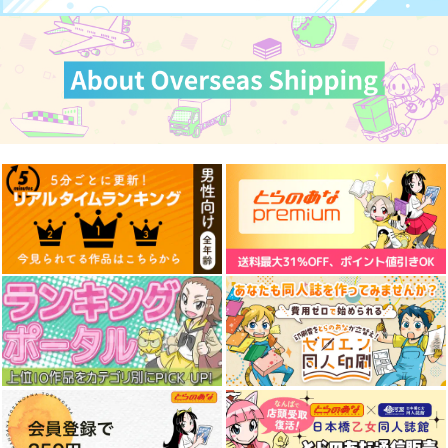
作品詳細
作品詳細
作品詳細
BUNNY LANO GIRLS
【Re26】きただりょ
うま 複製イラス
ＮｔｙＰｅ
ト RE26KRH-28
ツクルノモリ
660
円
（税込）
27,500
円
（税込）
加藤恵
サンプル
サンプル
作品詳細
作品詳細