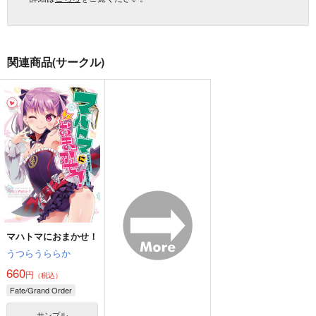
関連商品(サークル)
マハトマにおまかせ！
うつらうららか
660
円
（税込）
Fate/Grand Order
サンプル