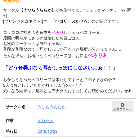
サークル
【うつらうららか】
がお贈りする、“コミックマーケット97”新
刊、
[プリンセスコネクト!]本、『
ペコリーヌたべる
』のご紹介です！
コッコロに抱きつき背中を
ぺろり
しちゃうペコリーヌ。
原因は明らかにさっき退治したお昼ごはん。
お次のターゲットは当然キャル。
普段が普段なので、耳かしっぽか守るべき場所が分かりません…。
ぺろり♪
そんな彼女にお構いなくペコリーヌは、お口を
「どうせ弄ぶなら耳かしっぽにしなさいよぉ！！」
おかしくなったペコリーヌは果たしてずっとこのままなのか？
2人はおいしくいただかれてしまうのか？？
気になる結末は、是非ともアナタのお手元にてお確かめくださいませ♪
サークル名
うつらうららか
入荷アラート
作家
えれっと
発行日
2019/12/28