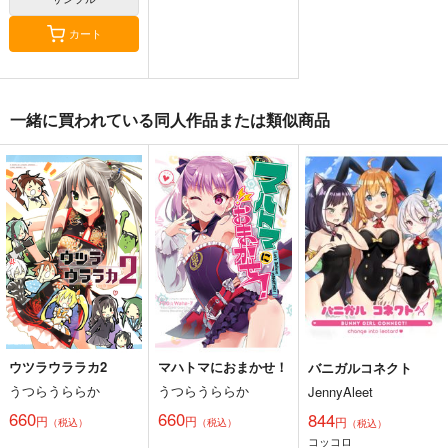
カート
一緒に買われている同人作品または類似商品
ウツラウララカ2
マハトマにおまかせ！
バニガルコネクト
うつらうららか
うつらうららか
JennyAleet
660
660
844
円
円
円
（税込）
（税込）
（税込）
コッコロ