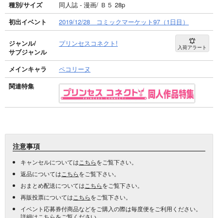
種別/サイズ
同人誌 - 漫画/ Ｂ５ 28p
初出イベント
2019/12/28 コミックマーケット97（1日目）
ジャンル/
プリンセスコネクト!
入荷アラート
サブジャンル
メインキャラ
ペコリーヌ
関連特集
注意事項
キャンセルについては
こちら
をご覧下さい。
返品については
こちら
をご覧下さい。
おまとめ配送については
こちら
をご覧下さい。
再販投票については
こちら
をご覧下さい。
イベント応募券付商品などをご購入の際は毎度便をご利用ください。
詳細は
こちら
をご覧ください。