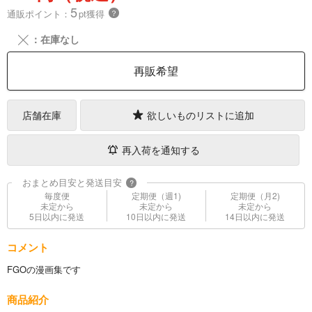
5
通販ポイント：
pt獲得
？
╳
：在庫なし
再販希望
店舗在庫
欲しいものリストに追加
再入荷を通知する
おまとめ目安と発送目安
?
毎度便
定期便（週1)
定期便（月2)
未定から
未定から
未定から
5日以内に発送
10日以内に発送
14日以内に発送
コメント
FGOの漫画集です
商品紹介