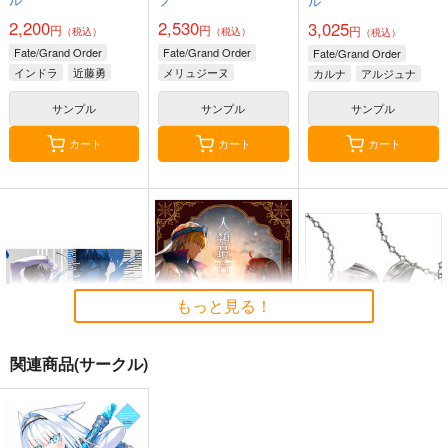
ル
2,200
2,530
3,025
円
円
円
（税込）
（税込）
（税込）
Fate/Grand Order
Fate/Grand Order
Fate/Grand Order
インドラ
近藤勇
メリュジーヌ
カルナ
アルジュナ
サンプル
サンプル
サンプル
カート
カート
カート
もっと見る！
関連商品(サークル)
BLUE nankaAkanjin
人類最古と人類最後 I
Fate/Grand Order ma
oOMNIBUS
terial XXI
壱番地