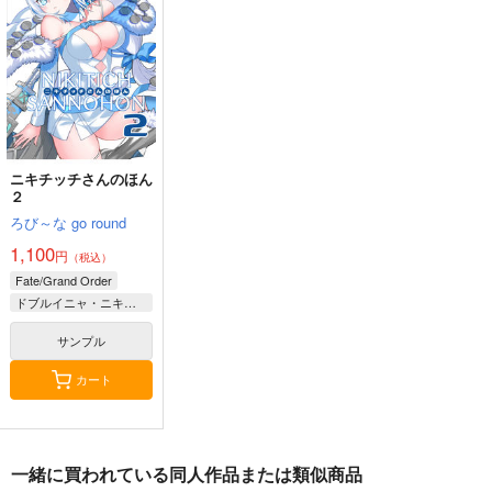
ハイパーソニックソウ
TYPE-MOON
2,860
円
（税込）
ル
2,200
円
（税込）
Fate/Grand Order
3,025
円
Fate/Grand Order
（税込）
ギルガメッシュ〔キャスター〕×ぐだ子
Fate/Grand Order
アルジュナ
カルナ
サンプル
サンプル
サンプル
ニキチッチさんのほん
カート
カート
カート
２
ろび～な go round
1,100
円
（税込）
Fate/Grand Order
ドブルイニャ・ニキチッチ
サンプル
カート
一緒に買われている同人作品または類似商品
悪縁
Fate Log Grand UNO
Fate/GOMEMO10