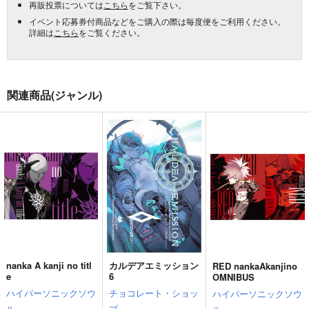
再販投票については
こちら
をご覧下さい。
イベント応募券付商品などをご購入の際は毎度便をご利用ください。
詳細は
こちら
をご覧ください。
関連商品(ジャンル)
nanka A kanji no titl
カルデアエミッション
RED nankaAkanjino
e
6
OMNIBUS
ハイパーソニックソウ
チョコレート・ショッ
ハイパーソニックソウ
ル
プ