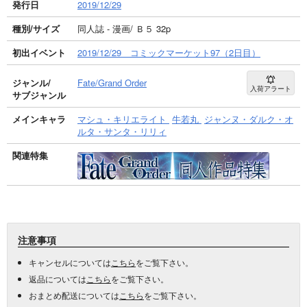
発行日
2019/12/29
種別/サイズ
同人誌 - 漫画/ Ｂ５ 32p
初出イベント
2019/12/29 コミックマーケット97（2日目）
ジャンル/
Fate/Grand Order
入荷アラート
サブジャンル
メインキャラ
マシュ・キリエライト
牛若丸
ジャンヌ・ダルク・オ
ルタ・サンタ・リリィ
関連特集
注意事項
キャンセルについては
こちら
をご覧下さい。
返品については
こちら
をご覧下さい。
おまとめ配送については
こちら
をご覧下さい。