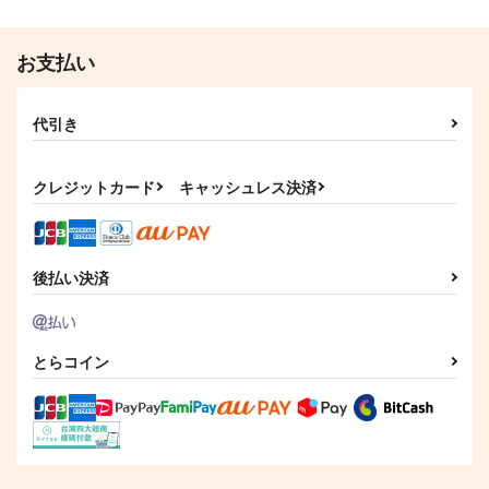
PONZOOM
770
917
円
円
専売
（税込）
（税込）
1,100
円
（税込）
Fate/Grand Order
Fate/Grand Order
お支払い
Fate/Grand Order
カドック・ゼムルプス
フランケンシュタイン
エドモン×ぐだ子
藤丸立香（ぐだ男）
藤丸立香
マシュ・キリエライト
マシュ・キリエライト
綺麗
カルデアエミッション
Romancia06
サンプル
サンプル
サンプル
代引き
4ロストマテリアル
玉結び協会
m.m.m.
チョコレート・ショッ
カート
カート
カート
1,100
3,144
円
円
（税込）
（税込）
プ
クレジットカード
キャッシュレス決済
ブリュンヒルデ
2,000
円
（税込）
メリュジーヌ
サンプル
サンプル
サンプル
後払い決済
作品詳細
作品詳細
作品詳細
とらコイン