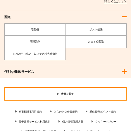
詳しくはこちら
配送
SPLASH！
Pantasia No.02
宅配便
ポスト投函
AciD
GlowGarden
店頭受取
おまとめ配送
944
787
円
円
（税込）
（税込）
シャルルマーニュ
11,000円（税込）以上で送料当社負担
サンプル
サンプル
作品詳細
作品詳細
便利な機能/サービス
店舗を探す
WEBSITE利用規約
とらのあな会員規約
通信販売ポイント規約
電子書籍サービス利用規約
個人情報保護方針
クッキーポリシー