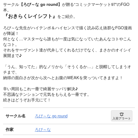
サークル
【ろび～な go round】
が贈る“コミックマーケット97”のFGO
本。
『おきらくレイシフト』
をご紹介。
ろび～な先生がハイテンポ＆ハイセンスで描く読み応え抜群なFGO漫画
が降誕！
何となく…マスターなら誰もが一度は気になっていたあんなコトやこん
なコト。
それをサーヴァント達が代弁してくれるだけでなく、まさかのオイシイ
展開まで♪
「うん、知ってた」的なノリから「そうくるか…」と脱帽してしまうオ
チまで、
納得の面白さが次から次へとお腹のWEAKを突っついてきますよ！
辛い周回もこれ一冊で綺麗サッパリ解決♪
不思議なテンションで元気をもらえる一冊です。
続きはどうぞお手元にて！
サークル名
ろび～な go round
入荷アラート
作家
ろび～な