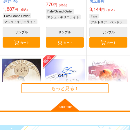
はぽい処
胡玉書厨
画集参
770
TOKIMOOON
羊小屋
円
（税込）
1,887
3,144
円
800個入りタコ焼き
円
（税込）
（税込）
Fate/Grand Order
495
787
円
円
専売
（税込）
（税込）
Fate/Grand Order
Fate
787
マシュ・キリエライト
円
専売
（税込）
オー
Fate/Grand Order
Fate/Grand Order
マシュ・キリエライト
アルトリア・ペンドラゴン
リリス
ルキャラ
Fate/Grand Order
曲亭馬琴
藤丸立香（♂・♀）
マシュ・キリエライト
葛飾北斎
サンプル
サンプル
サンプル
フランケンシュタイン
サンプル
サンプル
サンプル
カート
カート
カート
カート
カート
カート
Romancia07
奈落の底にて
Romancia02
m.m.m.
Bad Quarto
m.m.m.
3,615
629
2,292
円
円
円
（税込）
（税込）
（税込）
ブリュンヒルデ
オベロン
シグルド
もっと見る！
サンプル
サンプル
サンプル
作品詳細
作品詳細
作品詳細
パン屋天文台
Your path
Light of hope
ローテクロケッツ
ざらめの切れ端
星々のアンカー
探偵モンテ・クリスト
斎藤一の本2
LACKGAKIBOX2025