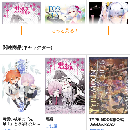
く
Owen
Owen
んじゃめな本舗
5,500
787
円
円
（税込）
（税込）
605
円
（税込）
Fate/Grand Order
Fate/Grand Order
Fate/Grand Order
巌窟王 エドモン・ダンテス
斎藤一
藤丸立香
もっと見る！
刑部姫
蘆屋道満
巌窟王 モンテ・クリスト
サンプル
サンプル
サンプル
藤丸立香
関連商品(キャラクター)
カート
カート
カート
悪縁
FGO Illustrations 12
ドバイフィックス
ぽむ屋
ReDrop
チョコレート・ショッ
プ
770
1,210
円
円
（税込）
（税込）
1,100
マシュ・キリエライト
カーマ
円
（税込）
メリュジーヌ
サンプル
サンプル
サンプル
作品詳細
作品詳細
作品詳細
可愛い後輩に『先
悪縁
TYPE-MOON非公式
輩！』と呼ばれたい
DataBook2026
ぽむ屋
FGO/FAKE DUME
蒐集
えふじいおう和風肖像
3 完全版