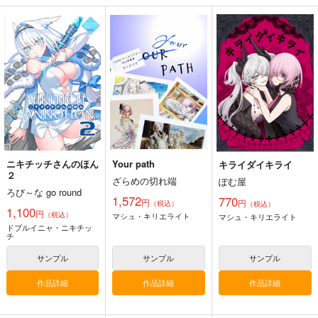
FFICIAL FANBOOK
ぽむ屋
ワダメモ
act on
770
785
円
円
（税込）
（税込）
1,430
円
（税込）
Fate/Grand Order
Fate/Grand Order
Fate/Grand Order
マシュ・キリエライト
岸波白野
リリス
ギルガメッシュ
サンプル
サンプル
サンプル
カート
カート
カート
ニキチッチさんのほん
Your path
キライダイキライ
２
ざらめの切れ端
ぽむ屋
ろび～な go round
1,572
770
円
円
（税込）
（税込）
1,100
円
（税込）
マシュ・キリエライト
マシュ・キリエライト
ドブルイニャ・ニキチッ
チ
サンプル
サンプル
サンプル
作品詳細
作品詳細
作品詳細
火よ！星の光の瞬きよ
海嘯に永訣
刑部姫 豪華客船へ行