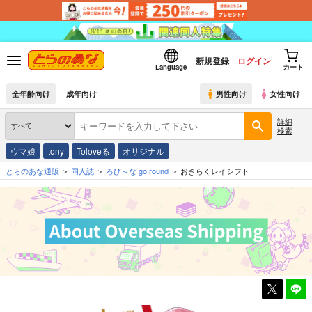
新規登録
ログイン
Language
カート
全年齢向け
成年向け
男性向け
女性向け
詳細
検索
ウマ娘
tony
Toloveる
オリジナル
とらのあな通販
同人誌
ろび～な go round
おきらくレイシフト