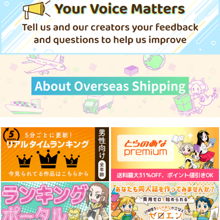
完全幻覚本
629
1,572
887
斎藤一の本を出すサー
円
円
専売
珈琲紳士の部屋
円
（税込）
（税込）
（税込）
Owen
クル
Fate/Grand Order
Fate/Grand Order
Fate/Grand Order
3,144
円
（税込）
944
藤丸立香
マシュ・キリエライト
藤丸立香
円
2,357
（税込）
円
Fate/Grand Order
（税込）
マシュ・キリエライト
オールキャラ
マシュ・キリエライト
Fate/Grand Order
藤堂平助
一文字則宗
Fate/Grand Order
サンプル
サンプル
サンプル
クー・フーリン〔キャスター〕
巌窟王 モンテ・クリスト
岡田以蔵
斎藤一
藤丸立香
カート
カート
カート
サンプル
サンプル
サンプル
bubbles'
compass
Fate/GOMEMO10
牛乳石鹸
牛乳石鹸
ワダメモ
カート
カート
カート
550
550
785
円
円
円
（税込）
（税込）
（税込）
サンプル
サンプル
サンプル
作品詳細
作品詳細
作品詳細
キライダイキライ
もちデア見聞録5
FGO ごちゃまぜ
本 ７ 完全版
ぽむ屋
星見廻廊
はぽい処