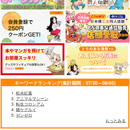
770
雷霆の気まぐれ
本庄雷太アートワーク
円
セール中
（税込）
1,572
ス Fate/Grand Order
円
専売
385
（税込）
コレ！
Fate/Grand Order
円
（税込）
篇03
PhraseGallery
Fate/Grand Order
マシュ・キリエライト
Fate/Grand Order
858
円
専売
（税込）
フランケンシュタイン
3,300
リリス
藤丸立香
円
（税込）
Fate/Grand Order
マシュ・キリエライト
マシュ・キリエライト
Fate/Grand Order
藤丸立香
インドラ
落ちる春を掬う手は
アクリルカレイドフレ
サンプル
サンプル
サンプル
SAKIYAMAMA GRAN
リリス
ジェームズ・モリアーティ
（中）
ーム『オベロン・リバ
D ORDER 4.0
ーシブル』
カート
カート
カート
コレ！
チョコレート・ショッ
sakiyama幕府
サンプル
サンプル
プ
1,430
440
円
円
（税込）
（税込）
カート
カート
4,400
武田晴信
イシュタル
円
（税込）
オベロン
サンプル
サンプル
サンプル
キーワードランキング(集計期間：07/30～08/05)
作品詳細
作品詳細
作品詳細
松永紅葉
アニマルマシーン
転生コロシアム
賭ケグルイ
ゼンゼロ
A´
夜にさえずるおとめた
FGOごちゃまぜ本 5
もっとみる
ち2
ぽむ屋
はぽい処