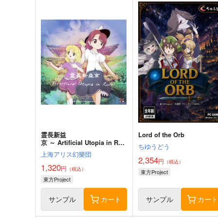
霊長新益
Lord of the Orb
京 ～ Artificial Utopia in Rui
ちゆうどう
ns.
上海アリス幻樂団
2,354
円
（税込）
1,320
円
（税込）
東方Project
東方Project
サンプル
カート
サンプル
カー