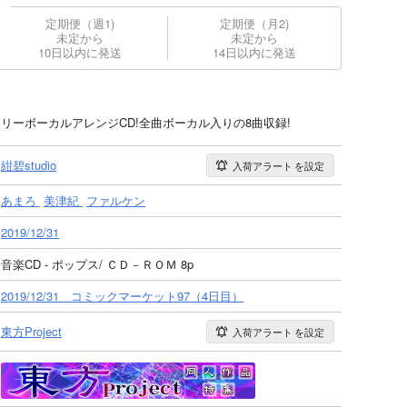
定期便（週1)
定期便（月2)
未定から
未定から
10日以内に発送
14日以内に発送
オンリーボーカルアレンジCD!全曲ボーカル入りの8曲収録!
紺碧studio
入荷アラート
を設定
あまろ
美津紀
ファルケン
2019/12/31
音楽CD - ポップス/ ＣＤ－ＲＯＭ 8p
2019/12/31 コミックマーケット97（4日目）
東方Project
入荷アラート
を設定