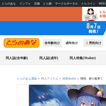
とらのあな
インフォ
店舗
とら婚
サークルポータル
とらコイン
WE
全年齢向け
成年向け
男性向け
同人誌(全年齢)
同人誌(成年)
同人特集(Vtuber)
とらのあな通販
同人アイテム
紺碧studio
飛翔、蒼の最果て