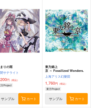
始まりの雨
東方錦上
京 ～ Fossilized Wonders.
幽閉サテライト
上海アリス幻樂団
,200
円
（税込）
1,760
円
（税込）
方Project
東方Project
サンプル
カート
サンプル
カート