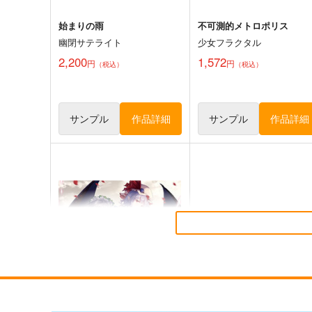
始まりの雨
不可測的メトロポリス
幽閉サテライト
少女フラクタル
2,200
1,572
円
円
（税込）
（税込）
サンプル
作品詳細
サンプル
作品詳細
必然のカタストロフィ／
そだててYU→MA
Magical-マジカル-
ババソイヤー
少女フラクタル
660
円
（税込）
2,750
円
（税込）
東方Project
東方Project
サンプル
カート
サンプル
カー