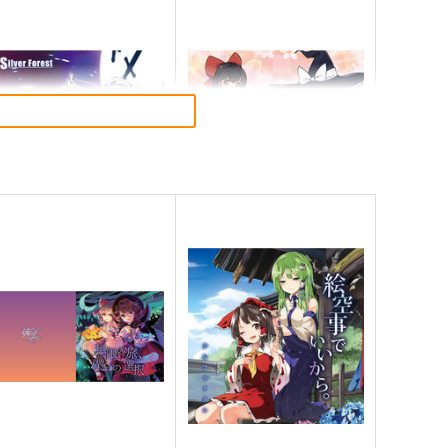
lutch Shooter #05
東方M-1ぐらんぷり音楽集３
lver Forest
あ～るの～と
,430
2,750
円
円
（税込）
（税込）
方Project
十六夜咲夜
東方Project
サンプル
カート
サンプル
カート