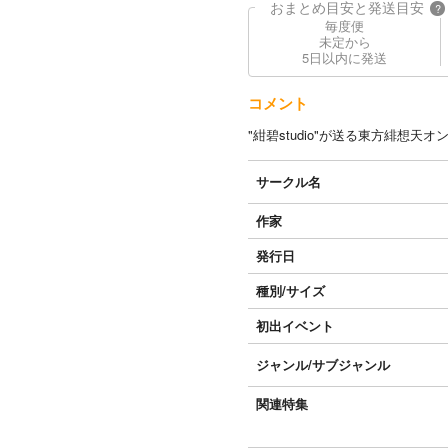
おまとめ目安と発送目安
?
毎度便
未定から
5日以内に発送
コメント
"紺碧studio"が送る東方緋想天
サークル名
作家
発行日
種別/サイズ
初出イベント
ジャンル/
サブジャンル
関連特集