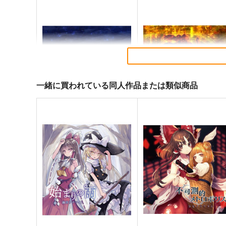
一緒に買われている同人作品または類似商品
寂光寂
東方剛欲異聞～水没した沈
滅 ～ The Truth of the Cessa
地獄
tion of Dukkha
Demetori
黄昏フロンティア
1,320
2,200
円
円
（税込）
（税込）
東方Project
博麗霊夢
東方Project
サンプル
カート
サンプル
カー