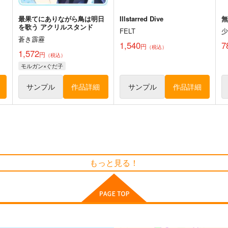
最果てにありながら鳥は明日
Illstarred Dive
を歌う アクリルスタンド
FELT
蒼き霹靂
1,540
7
円
（税込）
1,572
円
（税込）
モルガン×ぐだ子
サンプル
作品詳細
サンプル
作品詳細
さとりとおりんのほのぼの四
東方夢想夏郷
もっと見る！
季絵集
5SHORT DEMO MOVIE
ひてさむし
舞風-Maikaze
6
787
787
円
円
（税込）
（税込）
東
東方Project
さとり×お燐
東方Project
ト
サンプル
カート
サンプル
カート