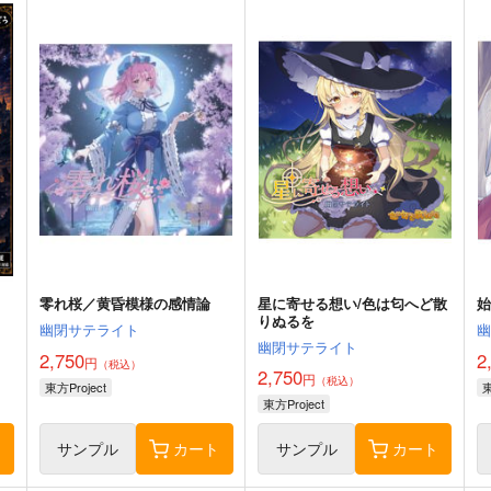
零れ桜／黄昏模様の感情論
星に寄せる想い/色は匂へど散
りぬるを
幽閉サテライト
幽閉サテライト
2,750
2
円
（税込）
2,750
円
（税込）
東方Project
東
東方Project
ト
サンプル
カート
サンプル
カート