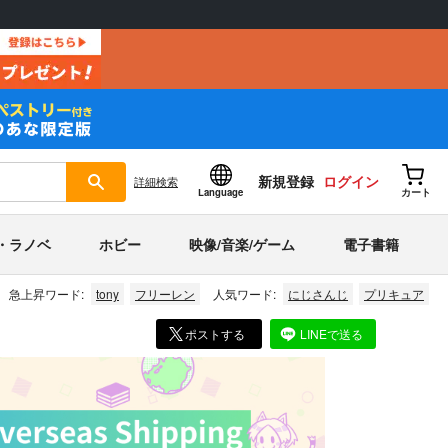
新規登録
ログイン
詳細
検索
Language
カート
・ラノベ
ホビー
映像/音楽/ゲーム
電子書籍
急上昇ワード:
tony
フリーレン
人気ワード:
にじさんじ
プリキュア
ポストする
LINEで送る