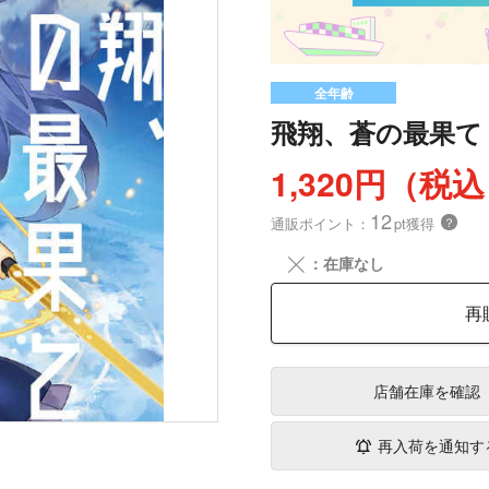
全年齢
飛翔、蒼の最果て
1,320円（税
12
通販ポイント：
pt獲得
？
╳
：在庫なし
再
店舗在庫
を確認
再入荷を通知す