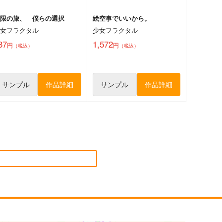
無限の旅、 僕らの選択
絵空事でいいから。
少女フラクタル
少女フラクタル
87
1,572
円
円
（税込）
（税込）
サンプル
作品詳細
サンプル
作品詳細
風見幽香は「楽」したい
チルノという少女ー純文学チ
ルノまとめ本ー
ババソイヤー
牧草べびぃべっど
60
円
（税込）
660
円
（税込）
方Project
東方Project
チルノ
サンプル
カート
サンプル
カート