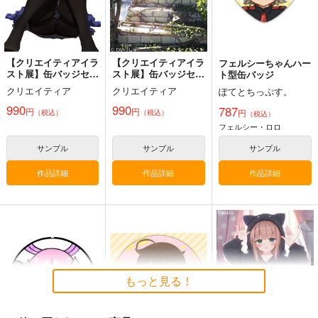
パイセン
白峰 莉花
メレ・レタナグア
サンプル
サンプル
サンプル
カート
カート
カート
【クリエイティアイラ
【クリエイティアイラ
フェルシーちゃんハー
スト展】缶バッジセッ
スト展】缶バッジセッ
ト型缶バッジ
ト Re岳
ト わいっしゅ
クリエイティア
クリエイティア
ぽてとちっぷす。
990
990
787
円
円
円
（税込）
（税込）
（税込）
フェルシー・ロロ
サンプル
サンプル
サンプル
作品詳細
作品詳細
作品詳細
壁配置の話２
FETISH ACADEMY
ぽに子の食レポごはん
図鑑3
さくら研究室
ロイヤルマウンテン
なぐもカレー部
もっと見る！
550
770
円
円
（税込）
（税込）
2,200
円
（税込）
オリジナル
作者
オリジナル
オリジナル
パイセン
青山 澄香