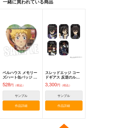
一緒に買われている商品
白峰 莉花
サンプル
サンプル
サンプル
メレ・レタナグア
缶バッジピンク天使ち
白露型缶バッジ２ 時
【クリエイティアイラ
カート
カート
カート
ゃん
雨
スト展】缶バッジセッ
ト asato
水蓮亭
STAR BERRY
クリエイティア
715
330
990
円
円
円
（税込）
（税込）
（税込）
時雨
サンプル
サンプル
サンプル
作品詳細
作品詳細
作品詳細
ベルハウス メモリー
スレッドエッジ コー
ズハート缶バッジ 東
ドギアス 反逆のルル
京リベンジャーズ A
ーシュ メモリアルピ
528
3,300
円
円
（税込）
（税込）
クチャーズ スクエア
缶バッジコレクショ
コミケ童話の裏話総集
黒白のアヴェスター 4
ン BOX
金タマを捻挫した話。
サンプル
サンプル
編4
アルティメット
神座万象・第十四機
作品詳細
作品詳細
おのでら総本舗
さくら研究室
関
1,540
1,100
円
円
3,144
（税込）
（税込）
円
専売
（税込）
オリジナル
メロス
オリジナル
作者
オリジナル
パイセン