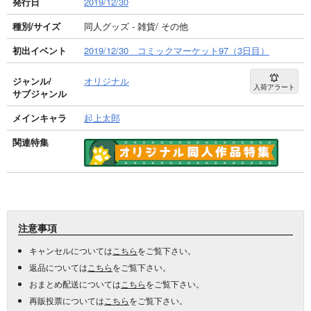
発行日
2019/12/30
種別/サイズ
同人グッズ - 雑貨/ その他
初出イベント
2019/12/30 コミックマーケット97（3日目）
ジャンル/
オリジナル
入荷アラート
サブジャンル
メインキャラ
起上太郎
関連特集
注意事項
キャンセルについては
こちら
をご覧下さい。
返品については
こちら
をご覧下さい。
おまとめ配送については
こちら
をご覧下さい。
再販投票については
こちら
をご覧下さい。