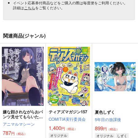
イベント応募券付商品などをご購入の際は毎度便をご利用ください。
詳細は
こちら
をご覧ください。
関連商品(ジャンル)
嫌な顔されながらおパ
ティアズマガジン157
夏色しずく
ンツ見せてもらいたい
COMITIA実行委員会
5年目の放課後
本14
アニマルマシーン
1,400
899
円
円
（税込）
（税込）
787
円
（税込）
オリジナル
オリジナル
しずく