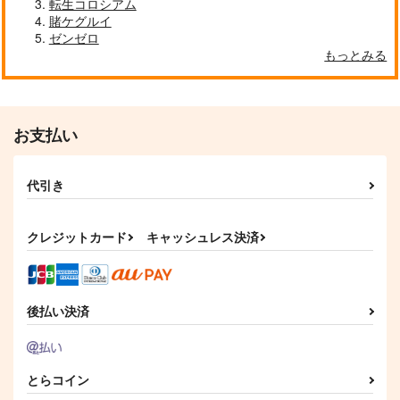
クリエイティア
クリエイティア
転生コロシアム
クリエイティア
サンプル
賭ケグルイ
990
990
990
円
円
円
（税込）
（税込）
（税込）
ゼンゼロ
カート
もっとみる
サンプル
サンプル
サンプル
作品詳細
作品詳細
作品詳細
お支払い
代引き
クレジットカード
キャッシュレス決済
後払い決済
【クリエイティアイラ
【クリエイティアイラ
缶バッジブルー天使ち
スト展】缶バッジセッ
スト展】缶バッジセッ
ゃん
ト YuzuKi
ト らんぐ
クリエイティア
クリエイティア
水蓮亭
とらコイン
990
990
715
円
円
円
（税込）
（税込）
（税込）