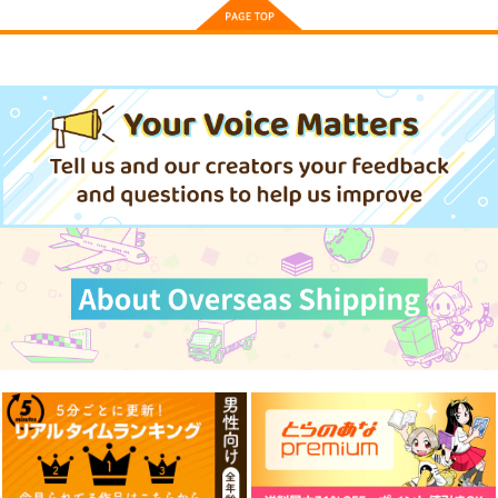
サンプル
サンプル
サンプル
【クリエイティアイラ
【クリエイティアイラ
【クリエイティアイラ
スト展】缶バッジセッ
スト展】缶バッジセッ
スト展】缶バッジセッ
ト 甘城なつき
ト 池上幸輝
カート
カート
カート
ト 加川壱互
クリエイティア
クリエイティア
クリエイティア
990
990
990
円
円
円
（税込）
（税込）
（税込）
サンプル
サンプル
サンプル
作品詳細
作品詳細
作品詳細
神様の乗車券１
≪新刊発売記念
黒白のアヴェスター 2
≫【B5アクリルボー
70年式悠久機関
神座万象・第十四機
ド】艶娘幻夢譚
T2 ART WORKS
関
2,970
円
（税込）
4,400
円
専売
（税込）
2,178
オリジナル
円
専売
（税込）
オリジナル
オリジナル