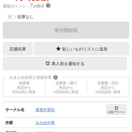
7
通販ポイント：
pt獲得
？
╳
：在庫なし
受付開始前
店舗在庫
欲しいものリストに追加
再入荷を通知する
おまとめ目安と発送目安
?
毎度便
定期便（週1)
定期便（月2)
未定から
未定から
未定から
5日以内に発送
10日以内に発送
14日以内に発送
サークル名
東竜中華街
入荷アラート
作家
おかめ中華