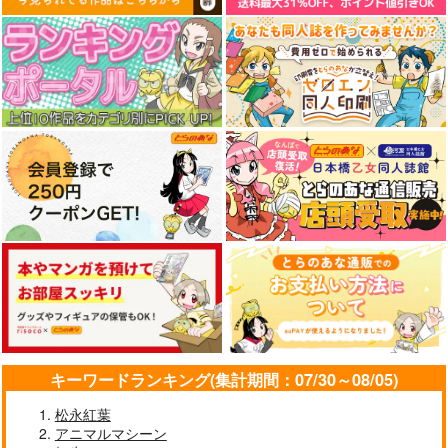
【クリエイティアイラ
【クリエイティアイラ
【クリエイティアイラ
スト展】缶バッジセッ
スト展】缶バッジセッ
スト展】缶バッジセッ
サンプル
サンプル
サンプル
ト ぐらんで
ト サイトー
ト so品
クリエイティア
クリエイティア
クリエイティア
カート
カート
カート
990
990
990
円
円
円
（税込）
（税込）
（税込）
サンプル
サンプル
サンプル
作品詳細
作品詳細
作品詳細
黒白のアヴェスター 1
神座万象・第十四機
関
キーワードランキング(集計期間：07/30～08/05)
2,178
円
専売
（税込）
【クリエイティアイラ
【クリエイティアイラ
【クリエイティアイラ
松永紅葉
オリジナル
スト展】缶バッジセッ
スト展】缶バッジセッ
スト展】缶バッジセッ
アニマルマシーン
ト 花咲方茶
ト pupps
ト maruma(まるま)