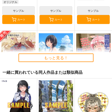
オリジナル
サンプル
サンプル
サンプル
カート
カート
カート
もっと見る！
一緒に買われている同人作品または類似商品
黒白のアヴェスター 3
Fresh＆Smooth
競売でマンションを買
った話。３
神座万象・第十四機
ロイヤルマウンテン
さくら研究室
関
770
円
（税込）
550
円
2,178
（税込）
円
オリジナル
専売
（税込）
オリジナル
作者
青山 澄香
オリジナル