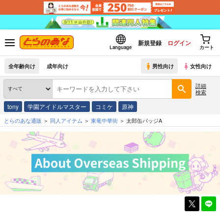
新規登録
ログイン
Language
カート
全年齢向け
成年向け
男性向け
女性向け
詳細
検索
tony
学園アイドルマスター
コミケ
原神
とらのあな通販
同人アイテム
東竜中華街
太郎缶バッジA