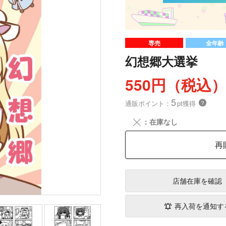
専売
全年齢
幻想郷大選挙
550円（税込
5
通販ポイント：
pt獲得
？
╳
：在庫なし
再
店舗在庫
を確認
再入荷を通知す