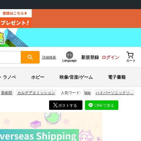
新規登録
ログイン
詳細
検索
Language
カート
・ラノベ
ホビー
映像/音楽/ゲーム
電子書籍
美術部
カルデアエミッション
人気ワード:
fate
ハイパーソニックソ…
ポストする
LINEで送る