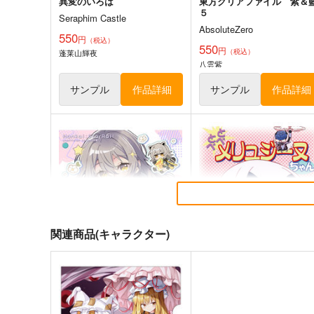
異変のいろは
東方クリアファイル 紫＆
５
Seraphim Castle
AbsoluteZero
550
円
（税込）
550
円
（税込）
蓬莱山輝夜
八雲紫
サンプル
作品詳細
サンプル
作品詳細
東方夢想夏郷
風見幽香は「楽」したい
5SHORT DEMO MOVIE
ババソイヤー
舞風-Maikaze
660
円
（税込）
787
関連商品(キャラクター)
円
（税込）
東方Project
東方Project
サンプル
カート
サンプル
カー