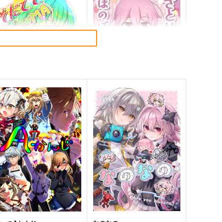
だててYU→MA
さとりとおりんのほのぼの四
季絵集
ババソイヤー
ひてさむし
60
円
（税込）
787
円
（税込）
方Project
東方Project
さとり×お燐
サンプル
カート
サンプル
カート