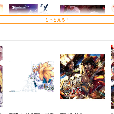
もっと見る！
Clutch Shooter #05
必然のカタストロフィ／
そ
t
Magical-マジカル-
Silver Forest
少女フラクタル
1,430
6
円
（税込）
2,750
円
（税込）
東方Project
十六夜 咲夜
東
東方Project
ト
サンプル
カート
サンプル
カート