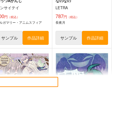
っつAかんじ
なのなの
ゲンサイテイ
LETRA
00
787
円
円
（税込）
（税込）
ルガマリー・アニムスフィア
長夜月
サンプル
作品詳細
サンプル
作品詳細
鳥獣スキンシップ
異変のいろは
ついらくげんば
Seraphim Castle
50
550
円
円
（税込）
（税込）
方Project
東方Project
蓬莱山輝夜
ミスティア・ローレライ
綿月依姫
幽谷響子
サンプル
カート
サンプル
カート