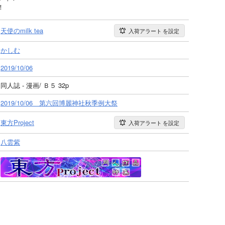
！
天使のmilk tea
入荷アラート
を設定
かしむ
2019/10/06
同人誌 - 漫画/ Ｂ５ 32p
2019/10/06 第六回博麗神社秋季例大祭
東方Project
入荷アラート
を設定
八雲紫