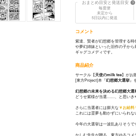
おまとめ目安と発送目安
?
毎度便
未定から
5日以内に発送
コメント
紫達、賢者が幻想郷を管理する時
や夢幻姉妹といった旧作の子から
ギャグコメディです。
商品紹介
サークル【
天使のmilk tea
】がお
[東方Project]本『
幻想郷大選挙
』
幻想郷の未来を決める幻想郷大選
どうせ紫様が当選……、と思いき
さらに当選者には膨大な
￥お給料
これには霊夢も動かずにいられな
今年の大選挙は一波乱ありそうで
かしむ先生が贈る、東方ゆるコメ