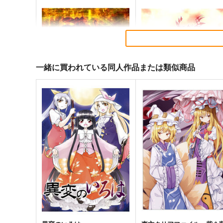
一緒に買われている同人作品または類似商品
東方剛欲異聞～水没した沈愁
東方紅魔郷～
地獄
the Embodiment of Scarle
Devil～
黄昏フロンティア
上海アリス幻樂団
2,200
1,100
円
円
（税込）
（税込）
東方Project
東方Project
サンプル
カート
サンプル
カー