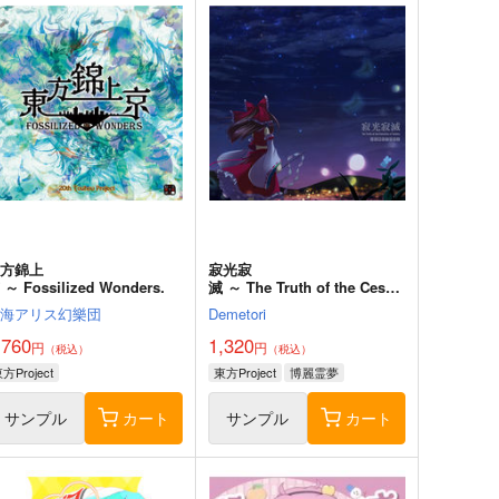
東方錦上
寂光寂
 ～ Fossilized Wonders.
滅 ～ The Truth of the Cessa
tion of Dukkha
上海アリス幻樂団
Demetori
,760
1,320
円
円
（税込）
（税込）
方Project
東方Project
博麗霊夢
サンプル
カート
サンプル
カート