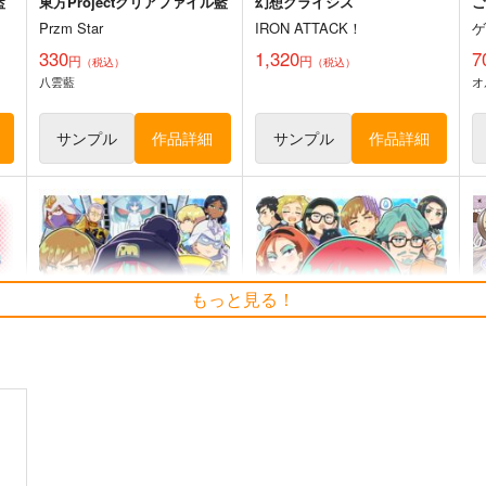
藍
東方Projectクリアファイル藍
幻想クライシス
ご
Przm Star
IRON ATTACK！
330
1,320
7
円
円
（税込）
（税込）
八雲藍
オ
サンプル
作品詳細
サンプル
作品詳細
チルノという少女ー純文学チ
東方Project風-心非公式
もっと見る！
ルノまとめ本ー
HandBook
牧草べびぃべっど
胡玉書厨
5
660
1,572
円
円
（税込）
（税込）
東
東方Project
チルノ
東方Project
東風谷早苗
古明地こいし
ト
サンプル
カート
サンプル
カート