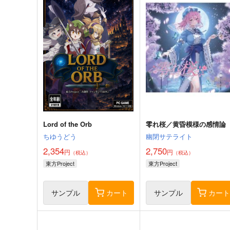
Lord of the Orb
零れ桜／黄昏模様の感情論
ちゆうどう
幽閉サテライト
2,354
2,750
円
円
（税込）
（税込）
東方Project
東方Project
サンプル
カート
サンプル
カー