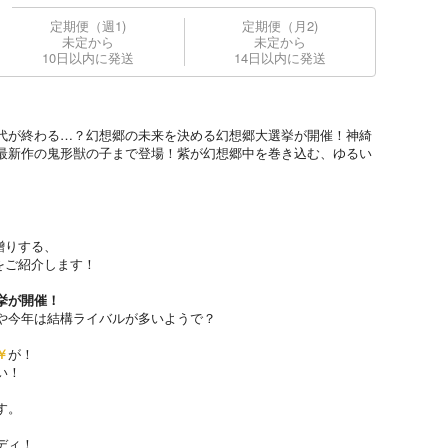
定期便（週1)
定期便（月2)
未定から
未定から
10日以内に発送
14日以内に発送
代が終わる…？幻想郷の未来を決める幻想郷大選挙が開催！神綺
最新作の鬼形獣の子まで登場！紫が幻想郷中を巻き込む、ゆるい
贈りする、
をご紹介します！
挙が開催！
や今年は結構ライバルが多いようで？
￥
が！
い！
す。
ディ！