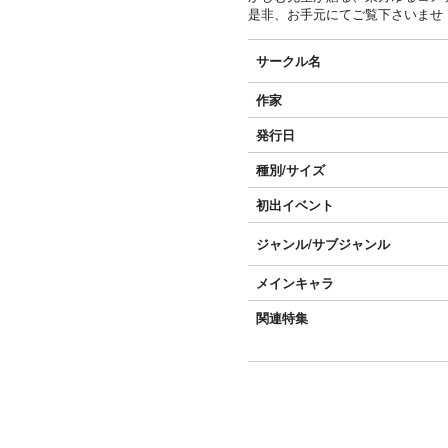
是非、お手元にてご覧下さいませ
サークル名
作家
発行日
種別/サイズ
初出イベント
ジャンル/
サブジャンル
メインキャラ
関連特集