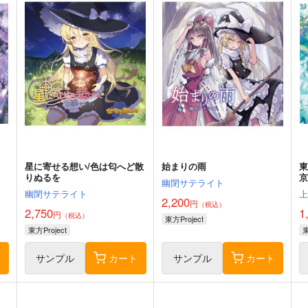
星に寄せる想い/色は匂へど散
始まりの雨
りぬるを
京
幽閉サテライト
幽閉サテライト
2,200
円
（税込）
2,750
1
円
（税込）
東方Project
東方Project
東
ト
サンプル
カート
サンプル
カート