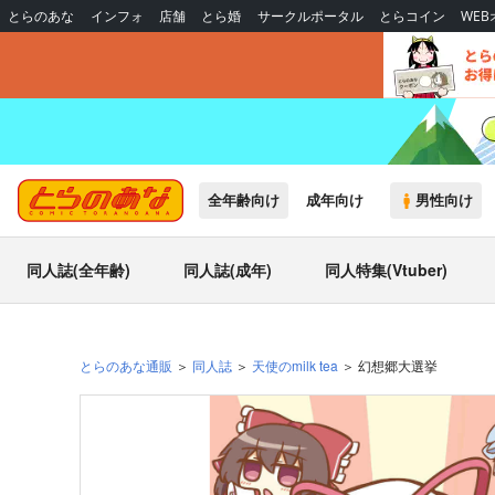
とらのあな
インフォ
店舗
とら婚
サークルポータル
とらコイン
WE
全年齢向け
成年向け
男性向け
同人誌(全年齢)
同人誌(成年)
同人特集(Vtuber)
とらのあな通販
同人誌
天使のmilk tea
幻想郷大選挙