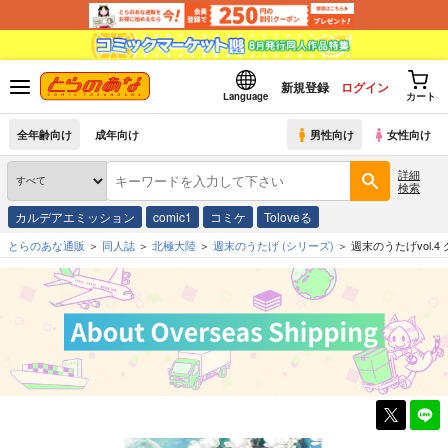
新規登録
ログイン
Language
カート
全年齢向け
成年向け
男性向け
女性向け
詳細
検索
カルデアエミッション
comic1
コミケ
Toloveる
とらのあな通販
同人誌
北極大陸
週末のうたげ
(シリーズ)
週末のうたげvol.4