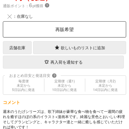
6
通販ポイント：
pt獲得
？
╳
：在庫なし
再販希望
店舗在庫
欲しいものリストに追加
再入荷を通知する
おまとめ目安と発送目安
?
毎度便
定期便（週1)
定期便（月2)
未定から
未定から
未定から
5日以内に発送
10日以内に発送
14日以内に発送
コメント
週末のうたげシリーズは、歌下姉妹が豪華な食べ物を食べて一週間の疲
れを癒すほのぼの系のイラスト+漫画本です。綺麗な景色とおいしい料理
そしてグランピングと、キャラクター達と一緒に癒しを感じていただけ
れば幸いです！