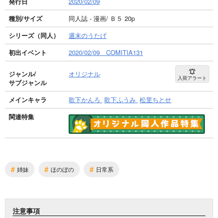
発行日
2020/02/09
種別/サイズ
同人誌 - 漫画/ Ｂ５ 20p
シリーズ（同人）
週末のうたげ
初出イベント
2020/02/09 COMITIA131
ジャンル/
オリジナル
入荷アラート
サブジャンル
メインキャラ
歌下かんろ
歌下ふうみ
松里ちとせ
関連特集
#
#
#
姉妹
ほのぼの
日常系
注意事項