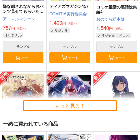
嫌な顔されながらおパ
ティアズマガジン157
コミケ童話の裏話総集
ンツ見せてもらいたい
編4
COMITIA実行委員会
本14
アニマルマシーン
おのでら総本舗
1,400
円
（税込）
787
1,540
円
円
（税込）
（税込）
オリジナル
オリジナル
オリジナル
メロス
サンプル
サンプル
サンプル
カート
カート
カート
もっと見る！
一緒に買われている商品