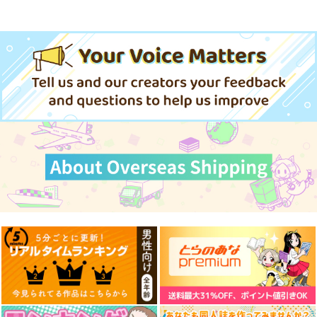
んつを見せてくる本
目 The Bunny's Tail 2
神座万象・第十四機
13
嘘つき屋
C-ARTS
関
662
1,430
円
円
2,178
（税込）
（税込）
円
専売
（税込）
オリジナル
オリジナル
オリジナル
サンプル
サンプル
サンプル
カート
カート
カート
黒白のアヴェスター 1
藤ちょこ「星の記憶と
今日の一枚 2026
巡り合う」絵師100人
年 Vol.1