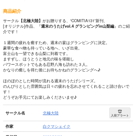
商品紹介
サークル
【北極大陸】
がお贈りする、“COMITIA131”新刊、
[オリジナル]作品、『
週末のうたげvol.4 グランピングin山梨編
』のご紹
介です！
１週間の疲れを癒すため、週末の宴はグランピングに決定。
豪華な食べ物も待っている地へ、いざ出発。
富士山を一望できる山梨に到着です。
ますずし、ほうとうと地元の味を堪能し
パワースポットでもある忍野八海も訪れた３人。
かなりの癒しを得た後にお待ちかねのグランピングへ♪
ほのぼのとした時間が流れる週末のうたげシリーズ。
のんびりとした雰囲気は日々の疲れを忘れさせてくれること請け合いで
す！
どうぞお手元にてお楽しみくださいませ♪
サークル名
北極大陸
入荷アラート
作家
白クマシェイク