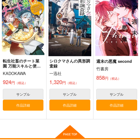
黒白のアヴェスター 3
黒白のアヴェスター 4
≪C108作品セット
≫B2タペストリー
神座万象・第十四機
神座万象・第十四機
【サークル：アニマル
アニマルマシーン
関
関
マシーン】
2,750
円
専売
2,178
3,144
（税込）
円
円
専売
専売
（税込）
（税込）
オリジナル
オリジナル
オリジナル
サンプル
サンプル
サンプル
カート
カート
カート
転生社畜のチート菜
シロクマさんの異形調
週末の悪魔 second
園 万能スキルと便利
査録
竹書房
な使い魔妖精を駆使し
KADOKAWA
一迅社
てたら、気づけば大陸
858
円
（税込）
一の生産拠点ができて
924
1,320
円
円
（税込）
（税込）
いた 5
サンプル
サンプル
サンプル
作品詳細
作品詳細
作品詳細
黒白のアヴェスター 2
通勤道中であの娘がぱ
まぐ太ノート16冊