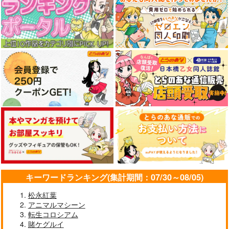
神座万象・第十四機
展 16 大阪展 前売り券
産経新聞社
WhitePlanter
関
1,300
1,320
円
円
2,178
（税込）
（税込）
円
専売
（税込）
オリジナル
オリジナル
オリジナル
サンプル
サンプル
サンプル
カート
カート
カート
キーワードランキング(集計期間：07/30～08/05)
松永紅葉
アニマルマシーン
森倉円「名前のない
転生コロシアム
星」絵師100人
賭ケグルイ