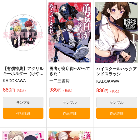
カート
カート
カート
鏡流 アクリルスタン
東方インストEDM14
東方スライドキーホル
ド
ダー フランドール
SPACELECTRO
烟花三月
AbsoluteZero
2,357
円
（税込）
2,357
990
円
円
（税込）
（税込）
鏡流
フランドール・スカーレ
ット
サンプル
サンプル
サンプル
作品詳細
作品詳細
作品詳細
【有償特典】アクリル
勇者が商店街へやって
ハイスクールハックア
キーホルダー（けやき
きた 1
ンドスラッシ
商店街 桜ノ湯 1）
ュ 〈VOLUME〉1
KADOKAWA
一二三書房
KADOKAWA
660
935
836
黒白のアヴェスター 1
藤ちょこ「星の記憶と
円
円
今日の一枚 2026
円
（税込）
（税込）
（税込）
巡り合う」絵師100人
年 Vol.1
神座万象・第十四機
展 16 大阪展 前売り券
産経新聞社
サンプル
サンプル
サンプル
WhitePlanter
関
1,300
1,320
円
円
2,178
（税込）
（税込）
作品詳細
作品詳細
作品詳細
円
専売
（税込）
オリジナル
オリジナル
オリジナル
サンプル
サンプル
サンプル