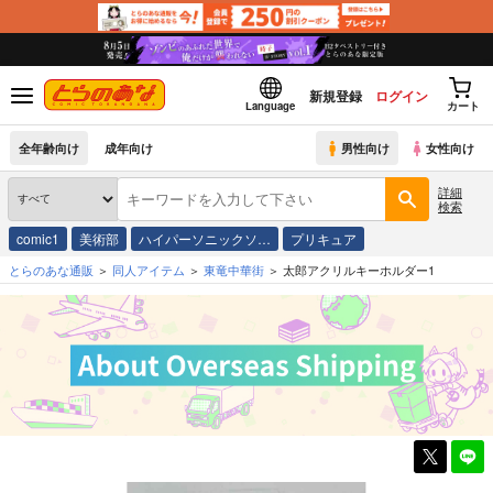
新規登録
ログイン
Language
カート
全年齢向け
成年向け
男性向け
女性向け
詳細
検索
comic1
美術部
ハイパーソニックソ…
プリキュア
とらのあな通販
同人アイテム
東竜中華街
太郎アクリルキーホルダー1