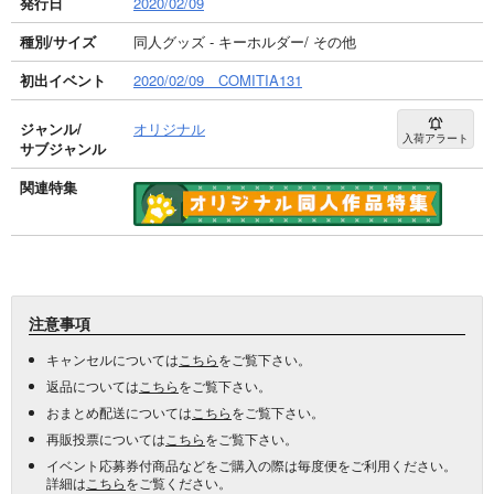
発行日
2020/02/09
種別/サイズ
同人グッズ - キーホルダー/ その他
初出イベント
2020/02/09 COMITIA131
ジャンル/
オリジナル
入荷アラート
サブジャンル
関連特集
注意事項
キャンセルについては
こちら
をご覧下さい。
返品については
こちら
をご覧下さい。
おまとめ配送については
こちら
をご覧下さい。
再販投票については
こちら
をご覧下さい。
イベント応募券付商品などをご購入の際は毎度便をご利用ください。
詳細は
こちら
をご覧ください。