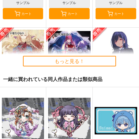
サンプル
サンプル
サンプル
カート
カート
カート
もっと見る！
一緒に買われている同人作品または類似商品
黒白のアヴェスター 3
黒白のアヴェスター 4
≪C108作品セット
≫B2タペストリー
神座万象・第十四機
神座万象・第十四機
【サークル：アニマル
アニマルマシーン
関
関
マシーン】
2,750
円
専売
2,178
3,144
（税込）
円
円
専売
専売
（税込）
（税込）
オリジナル
オリジナル
オリジナル
サンプル
サンプル
サンプル