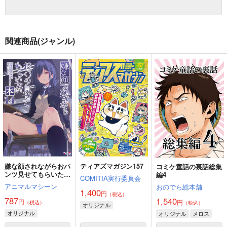
関連商品(ジャンル)
嫌な顔されながらおパ
ティアズマガジン157
コミケ童話の裏話総集
ンツ見せてもらいたい
編4
COMITIA実行委員会
本14
アニマルマシーン
おのでら総本舗
1,400
円
（税込）
787
1,540
円
円
（税込）
（税込）
オリジナル
オリジナル
オリジナル
メロス