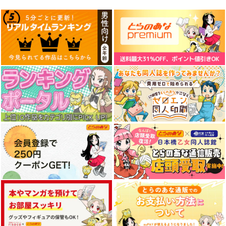
ダー 古明地さとり
ダー 魂魄妖夢
ダー 十六夜咲夜
AbsoluteZero
AbsoluteZero
AbsoluteZero
990
990
990
円
円
円
（税込）
（税込）
（税込）
古明地さとり
魂魄妖夢
十六夜咲夜
サンプル
サンプル
サンプル
作品詳細
作品詳細
作品詳細
東方スライドキーホル
東方スライドキーホル
東方スライドキーホル
ダー 比那名居天子
ダー 博麗霊夢
ダー 霧雨魔理沙