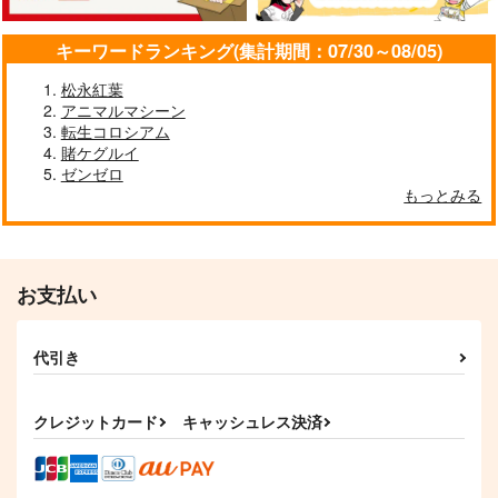
AbsoluteZero
AbsoluteZero
AbsoluteZero
990
990
990
円
円
円
（税込）
（税込）
（税込）
キーワードランキング(集計期間：07/30～08/05)
比那名居天子
博麗霊夢
霧雨魔理沙
松永紅葉
サンプル
サンプル
サンプル
アニマルマシーン
転生コロシアム
作品詳細
作品詳細
作品詳細
賭ケグルイ
ゼンゼロ
もっとみる
お支払い
代引き
クレジットカード
キャッシュレス決済