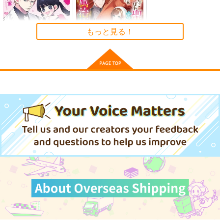
カート
カート
カート
東方スライドキーホル
東方スライドキーホル
東方スライドキーホル
ダー レミリア
ダー 依神紫苑
ダー 古明地こいし
AbsoluteZero
AbsoluteZero
AbsoluteZero
もっと見る！
990
990
990
円
円
円
（税込）
（税込）
（税込）
レミリア・スカーレット
依神紫苑
古明地こいし
サンプル
サンプル
サンプル
作品詳細
作品詳細
作品詳細
竜狩るおじに初恋 1
落ちこぼれ聖女は最強
竜騎士の専属治癒担当
一迅社
KADOKAWA
825
円
（税込）
902
円
（税込）
森倉円「名前のない
サンプル
サンプル
星」絵師100人
展 16 大阪展 前売り券
産経新聞社
作品詳細
作品詳細
1,300
円
（税込）
オリジナル
サンプル
東方スライドキーホル
東方スライドキーホル
カート
東方スライドキーホル