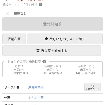
11
通販ポイント：
pt獲得
？
╳
：在庫なし
受付開始前
店舗在庫
欲しいものリストに追加
再入荷を通知する
おまとめ目安と発送目安
?
毎度便
定期便（週1)
定期便（月2)
未定から
未定から
未定から
5日以内に発送
10日以内に発送
14日以内に発送
サークル名
東竜中華街
入荷アラート
作家
おかめ中華