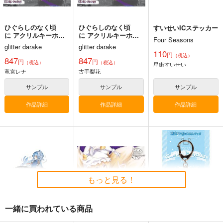
カート
カート
カート
ひぐらしのなく頃
ひぐらしのなく頃
すいせいICステッカー
に アクリルキーホル
に アクリルキーホル
Four Seasons
ダー | 竜宮 レナ
ダー | 古手 梨花
glitter darake
glitter darake
110
円
（税込）
847
847
円
円
（税込）
（税込）
星街すいせい
竜宮レナ
古手梨花
サンプル
サンプル
サンプル
作品詳細
作品詳細
作品詳細
黒白のアヴェスター 2
通勤道中であの娘がぱ
まぐ太ノート16冊
んつを見せてくる本
目 The Bunny's Tail 2
神座万象・第十四機
13
嘘つき屋
C-ARTS
関
もっと見る！
662
1,430
円
円
2,178
（税込）
（税込）
円
専売
（税込）
オリジナル
オリジナル
オリジナル
一緒に買われている商品
サンプル
サンプル
サンプル