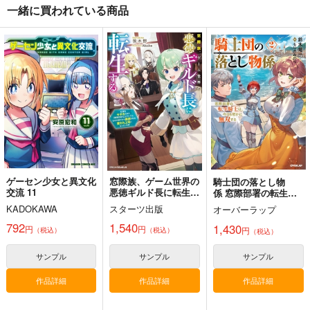
一緒に買われている商品
推しの聖地巡礼でイラ
世界の沿岸砲台・マル
大河ドラマ館の旅
クに行った話
タ編Vol.3
PROJECT・A-7
Crazy9
芬蘭堂
1,100
円
（税込）
1,447
2,500
円
円
（税込）
（税込）
ギルガメッシュ
ドイツ
サンプル
サンプル
サンプル
作品詳細
作品詳細
作品詳細
ゲーセン少女と異文化
窓際族、ゲーム世界の
騎士団の落とし物
交流 11
悪徳ギルド長に転生す
係 窓際部署の転生騎
る 仕事をサボるため
士は、今日も密かに無
KADOKAWA
スターツ出版
オーバーラップ
に「業務効率化」して
双する 2
いたら、なぜか部下か
792
1,540
1,430
円
円
円
（税込）
（税込）
（税込）
ら崇拝される愛され上
司になっていた件
サンプル
サンプル
サンプル
作品詳細
作品詳細
作品詳細