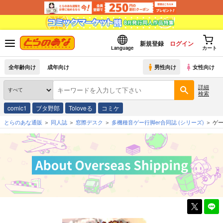
新規登録
ログイン
Language
カート
全年齢向け
成年向け
男性向け
女性向け
詳細
検索
comic1
ブタ野郎
Toloveる
コミケ
とらのあな通販
同人誌
窓際デスク
多機種音ゲー行脚er合同誌
(シリーズ)
ゲ