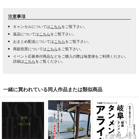
注意事項
キャンセルについては
こちら
をご覧下さい。
返品については
こちら
をご覧下さい。
おまとめ配送については
こちら
をご覧下さい。
再販投票については
こちら
をご覧下さい。
イベント応募券付商品などをご購入の際は毎度便をご利用ください。
詳細は
こちら
をご覧ください。
一緒に買われている同人作品または類似商品