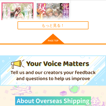
ろけます！ヨーロッパ
赤城さんの鎮守府食べ
7世界遺産の旅
ある紀行総集編3
さざなみ壊変
なぐもカレー部
もっと見る！
660
2,672
円
円
（税込）
（税込）
赤城
サンプル
サンプル
作品詳細
作品詳細
可愛い双子の子育てと
死神騎士様との間に双
契約妻は今日で終了予
子を授かりました 2
定です
KADOKAWA
ＴＯブックス
1,705
1,399
円
円
（税込）
（税込）
サンプル
サンプル
作品詳細
作品詳細