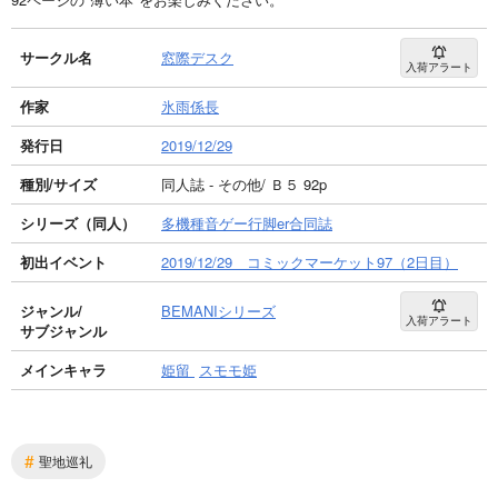
サークル名
窓際デスク
入荷アラート
作家
氷雨係長
発行日
2019/12/29
種別/サイズ
同人誌 - その他/ Ｂ５ 92p
シリーズ（同人）
多機種音ゲー行脚er合同誌
初出イベント
2019/12/29 コミックマーケット97（2日目）
ジャンル/
BEMANIシリーズ
入荷アラート
サブジャンル
メインキャラ
姫留
スモモ姫
#
聖地巡礼