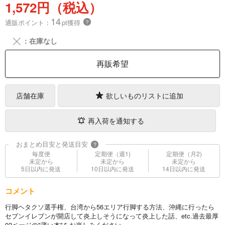
1,572円（税込）
14
通販ポイント：
pt獲得
？
╳
：在庫なし
再販希望
店舗在庫
欲しいものリストに追加
再入荷を通知する
おまとめ目安と発送目安
?
毎度便
定期便（週1)
定期便（月2)
未定から
未定から
未定から
5日以内に発送
10日以内に発送
14日以内に発送
コメント
行脚ヘタクソ選手権、台湾から56エリア行脚する方法、沖縄に行ったら
セブンイレブンが開店して炎上しそうになって炎上した話、etc.過去最厚
92ページの"薄い本"をお楽しみください。