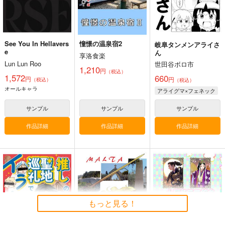
See You In Hellavers
憧憬の温泉宿2
岐阜タンメンアライさ
e
ん
享洛食楽
Lun Lun Roo
世田谷ボロ市
1,210
円
（税込）
1,572
660
円
円
（税込）
（税込）
オールキャラ
アライグマ×フェネック
サンプル
サンプル
サンプル
作品詳細
作品詳細
作品詳細
もっと見る！