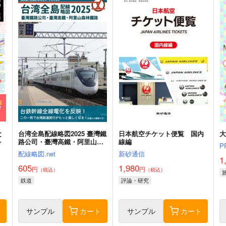
と
台湾全島配線略図2025 臺灣鐵
日本航空チケット便覧 国内
-
路公司・臺灣高鐵・阿里山森
線編
P
林鐵路
配線略図.net
新砂通信
1
605
1,980
円
円
（税込）
（税込）
鉄道
評論・研究
ト
サンプル
カート
サンプル
カート