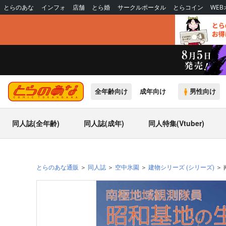
とらのあな
インフォ
店舗
とら婚
サークルポータル
とらコイン
WE
全年齢向け
成年向け
男性向け
同人誌(全年齢)
同人誌(成年)
同人特集(Vtuber)
とらのあな通販
同人誌
空中氷園
建物シリーズ
(シリーズ)