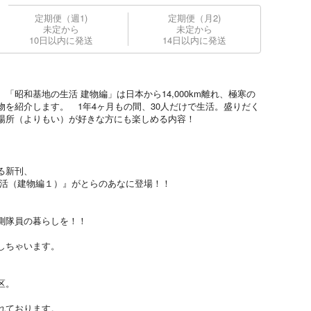
定期便（週1)
定期便（月2)
未定から
未定から
10日以内に発送
14日以内に発送
「昭和基地の生活 建物編」は日本から14,000km離れ、極寒の
を紹介します。 1年4ヶ月もの間、30人だけで生活。盛りだく
場所（よりもい）が好きな方にも楽しめる内容！
る新刊、
生活（建物編１）』がとらのあなに登場！！
測隊員の暮らしを！！
、
しちゃいます。
区。
れております。