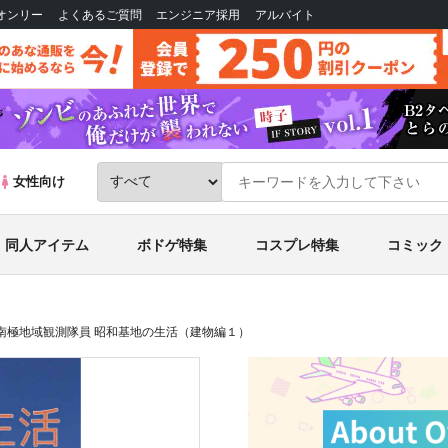
Bオンリー
よくあるご質問
エンジニア採用
アルバイト
女性向け
同人アイテム
ボドゲ特集
コスプレ特集
コミック
南極地域観測隊員 昭和基地の生活（建物編１）