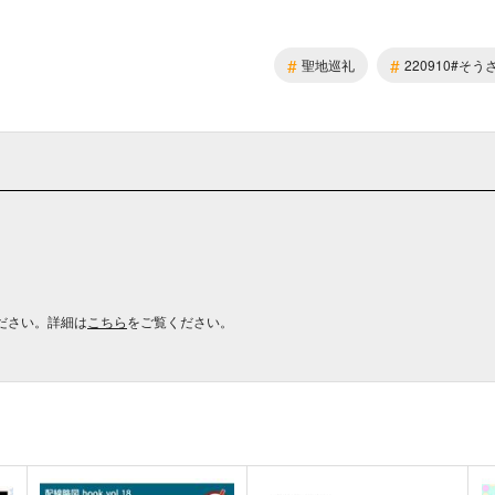
#
#
聖地巡礼
220910#そう
ださい。詳細は
こちら
をご覧ください。