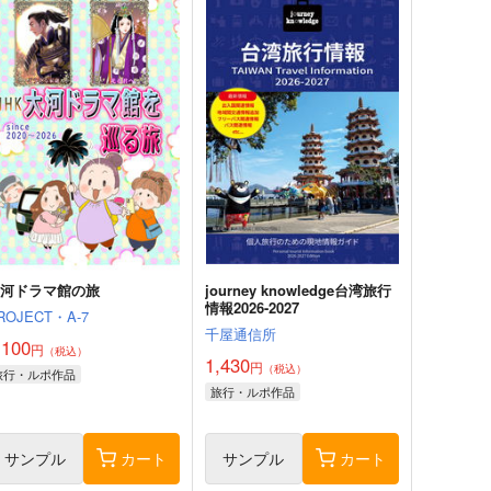
大河ドラマ館の旅
journey knowledge台湾旅行
情報2026-2027
ROJECT・A-7
千屋通信所
,100
円
（税込）
1,430
円
（税込）
旅行・ルポ作品
旅行・ルポ作品
サンプル
カート
サンプル
カート