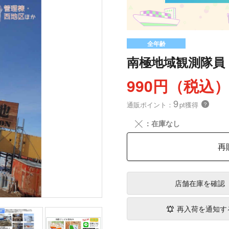
全年齢
南極地域観測隊員
990円（税込
9
通販ポイント：
pt獲得
？
╳
：在庫なし
再
店舗在庫
を確認
再入荷を通知す