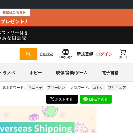
新規登録
ログイン
詳細
検索
Language
カート
・ラノベ
ホビー
映像/音楽/ゲーム
電子書籍
急上昇ワード:
マニャ子
フリーレン
人気ワード:
コミケ
プリキュア
ポストする
LINEで送る