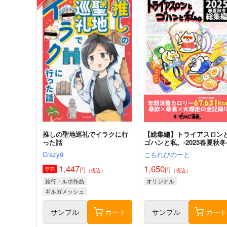
推しの聖地巡礼でイラクに行
【総集編】トライアスロン
った話
ゴハンと私。-2025春夏秋冬
Crazy9
こもれびのーと
1,447
1,650
円
円
専売
（税込）
（税込）
旅行・ルポ作品
オリジナル
ギルガメッシュ
サンプル
カート
サンプル
カー