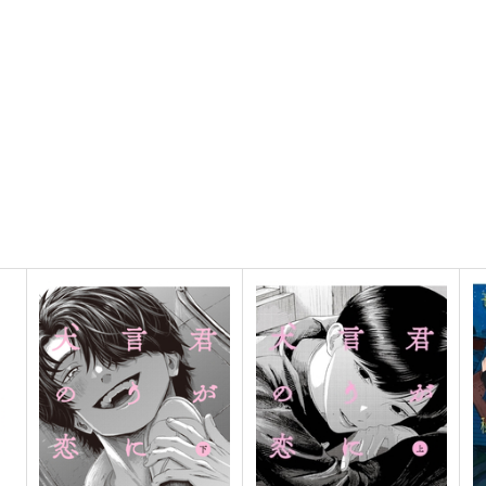
タ
ナリムラアサクサ そのゴ
ナリムラアサクサ そのヨン
ナリムラ屋。
ナリムラ屋。
399
399
3
円
円
（税込）
（税込）
旅行・ルポ作品
旅行・ルポ作品
ト
サンプル
カート
サンプル
カート