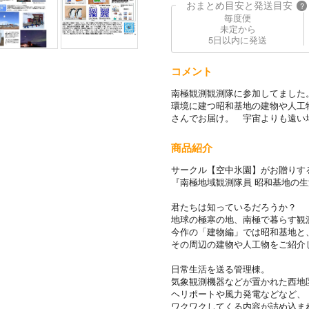
おまとめ目安と発送目安
?
毎度便
未定から
5日以内に発送
コメント
南極観測観測隊に参加してました。
環境に建つ昭和基地の建物や人工物
さんでお届け。 宇宙よりも遠い
商品紹介
サークル【空中氷園】がお贈りす
『南極地域観測隊員 昭和基地の
君たちは知っているだろうか？
地球の極寒の地、南極で暮らす観
今作の「建物編」では昭和基地と
その周辺の建物や人工物をご紹介
日常生活を送る管理棟。
気象観測機器などが置かれた西地
ヘリポートや風力発電などなど、
ワクワクしてくる内容が詰め込ま