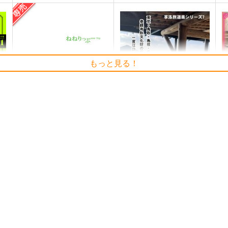
もっと見る！
ねねりっぷ７ 千葉 房総・
憧憬の温泉宿2
A
銚子
享洛食楽
R
おしょスタジオ
1,210
8
円
（税込）
770
円
専売
（税込）
旅行・ルポ作品
ラブプラス
姉ヶ崎寧々
ト
サンプル
カート
サンプル
カート