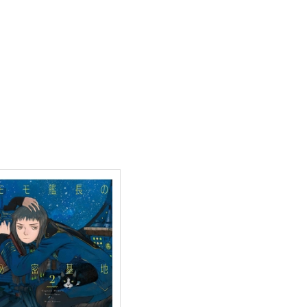
ナリムラアサクサ そのサン
ナリムラ屋。
99
円
（税込）
旅行・ルポ作品
サンプル
カート