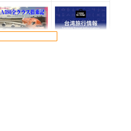
380全クラス搭乗記
journey knowledge台湾旅行
情報2026
ED RIBBON REVENGER
千屋通信所
98
円
（税込）
1,320
円
（税込）
旅行・ルポ作品
A380
旅行・ルポ作品
サンプル
カート
サンプル
カート