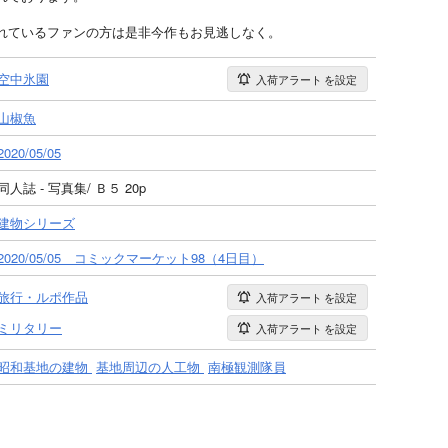
れているファンの方は是非今作もお見逃しなく。
空中氷園
入荷アラート
を設定
山椒魚
2020/05/05
同人誌 - 写真集/ Ｂ５ 20p
建物シリーズ
2020/05/05 コミックマーケット98（4日目）
旅行・ルポ作品
入荷アラート
を設定
ミリタリー
入荷アラート
を設定
昭和基地の建物
基地周辺の人工物
南極観測隊員