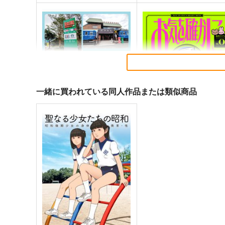
一緒に買われている同人作品または類似商品
台湾的旅遊風景 東台湾・南迴
お気を確かにできない
旅遊(宜蘭・花蓮・台東・屏
SAVA DESIGN
東)
千屋通信所
1,100
円
（税込）
880
円
（税込）
オリジナル
旅行・ルポ作品
サンプル
カート
サンプル
カー