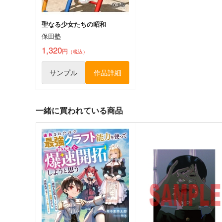
聖なる少女たちの昭和
保田塾
1,320
円
（税込）
サンプル
作品詳細
一緒に買われている商品
ナリムラアサクサ そのロク
サンフレッチェ広島サポー
ー遠征記
ナリムラ屋。
りだんだんと。
399
円
（税込）
660
円
専売
（税込）
旅行・ルポ作品
旅行・ルポ作品
サンプル
カート
サンプル
カー