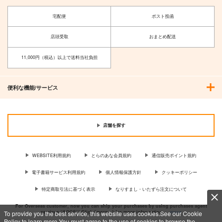
宅配便
ポスト投函
店頭受取
おまとめ配送
11,000円（税込）以上で送料当社負担
ぶちあげアップデー
ト！3
Rolling Contact
便利な機能/サービス
1,430
円
（税込）
サンプル
店舗を探す
作品詳細
WEBSITE利用規約
とらのあな会員規約
通信販売ポイント規約
電子書籍サービス利用規約
個人情報保護方針
クッキーポリシー
特定商取引法に基づく表示
なりすまし・いたずら注文について
For Overseas customer, now you can ship your purchases by using purchases agent
services “AOCS”! Click {more…} for more information …
more
To provide you the best service, this website uses cookies.See our Cookie
Policy to learn more.You must agree to the use of cookies to browse the