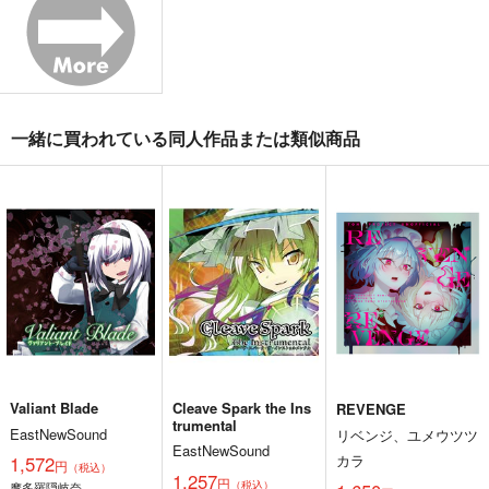
始まりの雨
東方錦上
寂光寂
京 ～ Fossilized Won
滅 ～ The Truth of th
幽閉サテライト
ders.
e Cessation of Dukkh
上海アリス幻樂団
Demetori
a
2,200
円
（税込）
1,760
1,320
円
円
（税込）
（税込）
東方Project
東方Project
東方Project
博麗霊夢
一緒に買われている同人作品または類似商品
サンプル
サンプル
サンプル
カート
カート
カート
Valiant Blade
Cleave Spark the Ins
REVENGE
trumental
EastNewSound
リベンジ、ユメウツツ
EastNewSound
カラ
1,572
円
（税込）
東方剛欲異聞～水没し
東方紅魔郷～
Clutch Shooter #05
1,257
円
（税込）
摩多羅隠岐奈