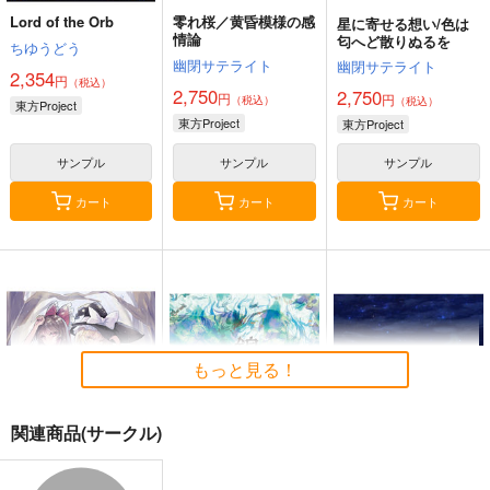
Lord of the Orb
零れ桜／黄昏模様の感
星に寄せる想い/色は
情論
匂へど散りぬるを
ちゆうどう
幽閉サテライト
幽閉サテライト
2,354
円
（税込）
2,750
2,750
円
円
（税込）
（税込）
東方Project
東方Project
東方Project
サンプル
サンプル
サンプル
カート
カート
カート
もっと見る！
関連商品(サークル)