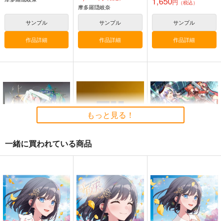
1,650
た沈愁地獄
the Embodiment of
円
（税込）
Silver Forest
摩多羅隠岐奈
Scarlet Devil～
黄昏フロンティア
上海アリス幻樂団
1,430
円
（税込）
サンプル
サンプル
サンプル
2,200
1,100
円
円
（税込）
（税込）
東方Project
東方Project
東方Project
作品詳細
作品詳細
作品詳細
十六夜 咲夜
サンプル
サンプル
サンプル
カート
カート
カート
もっと見る！
一緒に買われている商品
璽
THE BEST - 20TH AN
シンクロ4
NIVERSARY
豚乙女
森羅万象
SOUND HOLIC
1,430
1,572
円
円
（税込）
（税込）
2,750
円
必然のカタストロフィ
（税込）
ユイマン・浅間
上白沢慧音
／Magical-マジカル-