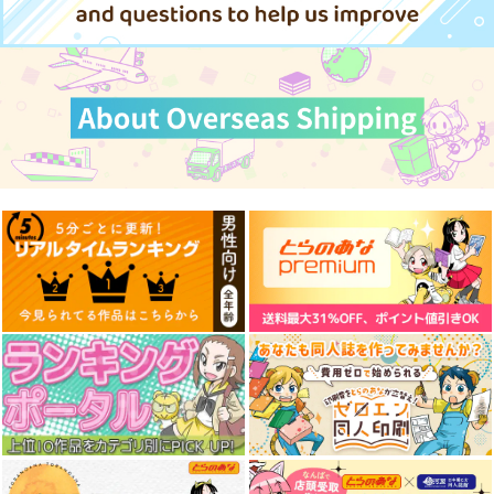
東方インストEDM14
壊れた運命を紡いで
秘密のソルベ
SPACELECTRO
幽閉サテライト
少女フラクタル
2,357
770
770
円
円
円
（税込）
（税込）
（税込）
魂魄妖夢
チルノ
サンプル
サンプル
サンプル
作品詳細
作品詳細
作品詳細