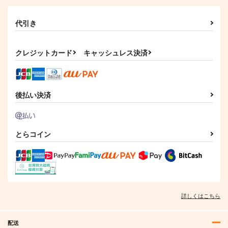
代引き
クレジットカード
キャッシュレス決済
Perpetual Nightmare
森羅万象に触れて
その神のジレンマに
後払い決済
IRON ATTACK!
幽閉サテライト
幽閉サテライト
1,320
1,564
843
円
円
円
（税込）
（税込）
（税込）
とらコイン
サンプル
サンプル
サンプル
作品詳細
作品詳細
作品詳細
詳しくはこちら
配送