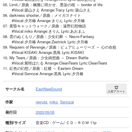
05. Limit／原曲：幽雅に咲かせ、墨染の桜 ～ border of life
#Vocal:築山さえ Arrange:Tracy Lyric:築山さえ
06. darkness shooter／原曲：メイガスナイト
#Vocal:夕月椿 Arrange:きりん Lyric:夕月椿
07. 黄昏キャットウォーク／原曲：遠野幻想物語
#Vocal:miko Arrange:きりん Lyric:あおまふ
08. 雲のぬくもり／原曲：少女幻葬 ～ Necro-Fantasy
#Vocal:夕月椿 Arrange:Zestnick Lyric:夕月椿
09. Requiem of Revenge／原曲：ピュアヒューリーズ ～ 心の在処
#Vocal:KISAKI Arrange:黒鳥 Lyric:KISAKI
10. My Tears／原曲：少女綺想曲 ～ Dream Battle
#Vocal:紫咲ほたる Arrange:CleanTears Lyric:CleanTears
11. 紅色の幻想／原曲：紅楼 ～ Eastern Dream
#Vocal:Sennzai Arrange:黒鳥 Lyric:夕月椿
サークル名
EastNewSound
入荷アラート
作家
nayuta
miko
Sennzai
発行日
2020/05/05
種別/サイズ
音楽CD - ゲーム/ ＣＤ－ＲＯＭ 11p