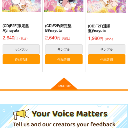
サンプル
サンプル
サンプル
少女フラクタル
2,750
作品詳細
作品詳細
作品詳細
円
（税込）
東方Project
(CD)F2F(限定盤
(CD)F2F(限定盤
(CD)F2F(通常
サンプル
A)/nayuta
B)/nayuta
盤)/nayuta
2,640
2,640
1,980
円
円
円
カート
（税込）
（税込）
（税込）
サンプル
サンプル
サンプル
作品詳細
作品詳細
作品詳細
東方インストEDM8
DOLLY MIXTURES
Illstarred Dive
Spacelectro
Meme in Wonderland.
FELT
1,572
1,222
1,540
円
円
円
（税込）
（税込）
（税込）
レミリア・スカーレット
サンプル
サンプル
サンプル
作品詳細
作品詳細
作品詳細