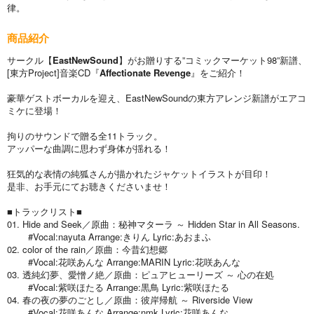
律。
商品紹介
サークル【
EastNewSound
】がお贈りする”コミックマーケット98”新譜、
[東方Project]音楽CD『
Affectionate Revenge
』をご紹介！
豪華ゲストボーカルを迎え、EastNewSoundの東方アレンジ新譜がエアコ
ミケに登場！
拘りのサウンドで贈る全11トラック。
アッパーな曲調に思わず身体が揺れる！
狂気的な表情の純狐さんが描かれたジャケットイラストが目印！
是非、お手元にてお聴きくださいませ！
■トラックリスト■
01. Hide and Seek／原曲：秘神マターラ ～ Hidden Star in All Seasons.
#Vocal:nayuta Arrange:きりん Lyric:あおまふ
02. color of the rain／原曲：今昔幻想郷
#Vocal:花咲あんな Arrange:MARIN Lyric:花咲あんな
03. 透純幻夢、愛憎ノ絶／原曲：ピュアヒューリーズ ～ 心の在処
#Vocal:紫咲ほたる Arrange:黒鳥 Lyric:紫咲ほたる
04. 春の夜の夢のごとし／原曲：彼岸帰航 ～ Riverside View
#Vocal:花咲あんな Arrange:nmk Lyric:花咲あんな