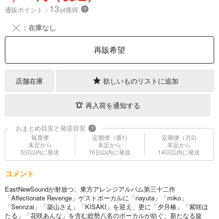
13
通販ポイント：
pt獲得
？
╳
：在庫なし
再販希望
店舗在庫
欲しいものリストに追加
再入荷を通知する
おまとめ目安と発送目安
?
毎度便
定期便（週1)
定期便（月2)
未定から
未定から
未定から
5日以内に発送
10日以内に発送
14日以内に発送
コメント
EastNewSoundが射放つ、東方アレンジアルバム第三十二作
「Affectionate Revenge」ゲストボーカルに「nayuta」「miko」
「Sennzai」「築山さえ」「KISAKI」を迎え、更に「夕月椿」「紫咲ほ
たる」「花咲あんな」を含む総勢八名のボーカルが紡ぐ、新たなる旋