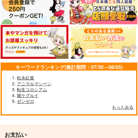
キーワードランキング(集計期間：07/30～08/05)
不可測的メトロポリス
御伽噺のカラクリは、
魔法が生まれた日
少女フラクタル
幽閉サテライト
松永紅葉
幽閉サテライト
アニマルマシーン
1,572
770
843
円
円
円
（税込）
（税込）
（税込）
転生コロシアム
賭ケグルイ
サンプル
サンプル
サンプル
ゼンゼロ
もっとみる
作品詳細
作品詳細
作品詳細
お支払い