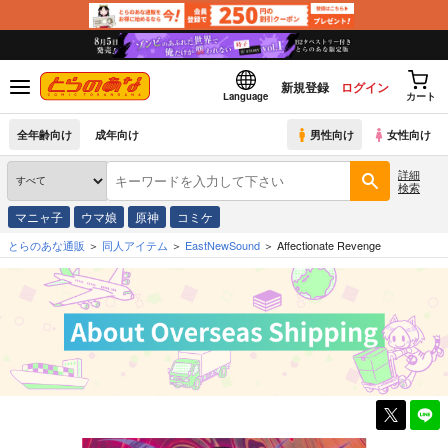
新規登録
ログイン
Language
カート
全年齢向け
成年向け
男性向け
女性向け
詳細
検索
マニャ子
ウマ娘
原神
コミケ
とらのあな通販
同人アイテム
EastNewSound
Affectionate Revenge