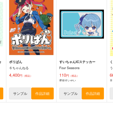
カ
ポリぱん
すいちゃんICステッカー
６ちゃんねる
Four Seasons
4,400
110
6
円
円
（税込）
（税込）
星街すいせい
天
サンプル
作品詳細
サンプル
作品詳細