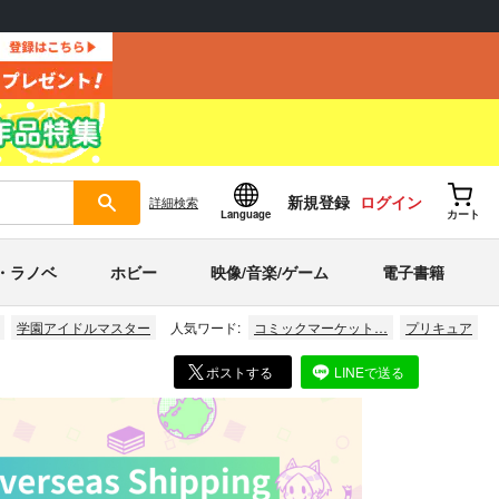
新規登録
ログイン
詳細
検索
Language
カート
・ラノベ
ホビー
映像/音楽/ゲーム
電子書籍
学園アイドルマスター
人気ワード:
コミックマーケット…
プリキュア
ポストする
LINEで送る