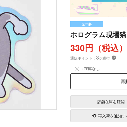
全年齢
ホログラム現場猫
330円（税込
3
通販ポイント：
pt獲得
？
╳
：在庫なし
再
店舗在庫
を確認
再入荷を通知す