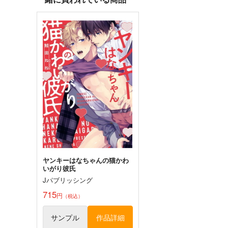
ヤンキーはなちゃんの猫かわ
いがり彼氏
Jパブリッシング
715
円
（税込）
サンプル
作品詳細