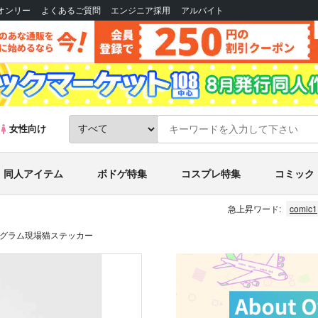
Bオンリー
よくあるご質問
エンジニア採用
アルバイト
女性向け
同人アイテム
ボドゲ特集
コスプレ特集
コミック
急上昇ワード:
comic1
グラム現場猫ステッカー