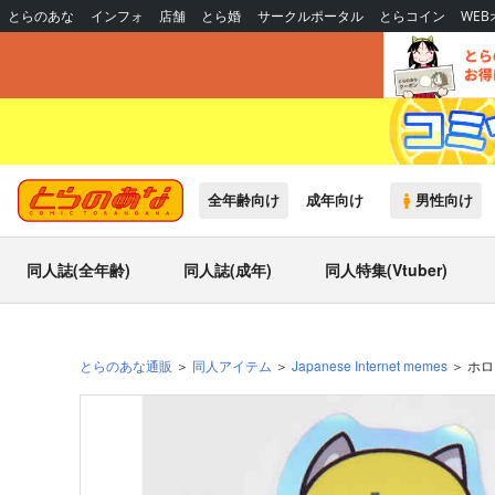
とらのあな
インフォ
店舗
とら婚
サークルポータル
とらコイン
WE
全年齢向け
成年向け
男性向け
同人誌(全年齢)
同人誌(成年)
同人特集(Vtuber)
とらのあな通販
同人アイテム
Japanese Internet memes
ホロ