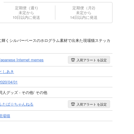
定期便（週1)
定期便（月2)
未定から
未定から
10日以内に発送
14日以内に発送
ンボーに輝くシルバーベースのホログラム素材で出来た現場猫ステッカ
Japanese Internet memes
入荷アラート
を設定
としあき
2020/04/01
同人グッズ - その他/ その他
ふたば☆ちゃんねる
入荷アラート
を設定
現場猫