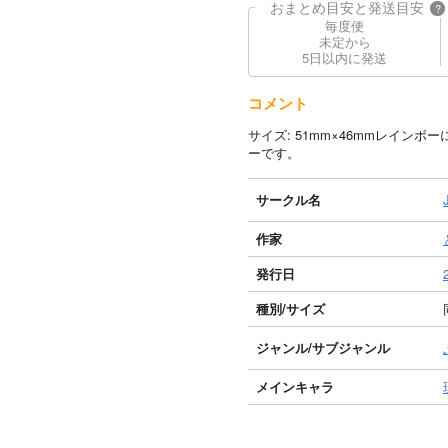
おまとめ目安と発送目安
?
毎度便
未定から
5日以内に発送
コメント
サイズ: 51mm×46mmレイ
ーです。
サークル名
作家
発行日
種別/サイズ
ジャンル/
サブジャンル
メインキャラ