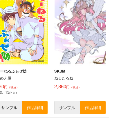
くーねるふぉぜ助
SKBM
うめえ屋
ねるたるね
60
2,860
円
円
（税込）
（税込）
鬼（忍たま）
サンプル
作品詳細
サンプル
作品詳細