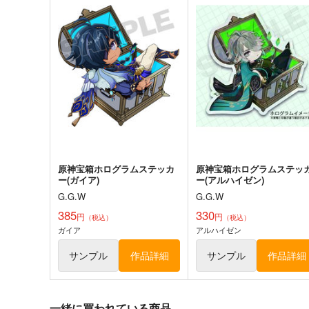
原神宝箱ホログラムステッカ
原神宝箱ホログラムステッ
ー(ガイア)
ー(アルハイゼン)
G.G.W
G.G.W
385
330
円
円
（税込）
（税込）
ガイア
アルハイゼン
サンプル
作品詳細
サンプル
作品詳細
一緒に買われている商品