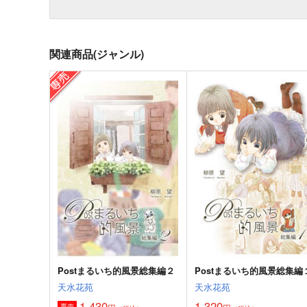
関連商品(ジャンル)
Postまるいち的風景総集編２
Postまるいち的風景総集編
天水花苑
天水花苑
1,430
1,320
専売