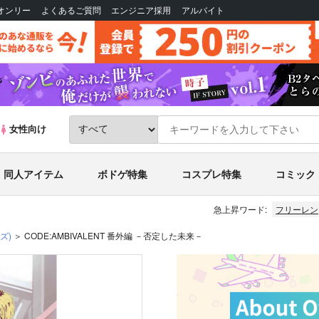
Bオンリー
よくあるご質問
エンジニア採用
アルバイト
女性向け
同人アイテム
ボドゲ特集
コスプレ特集
コミック
急上昇ワード:
フリーレン
ズ)
CODE:AMBIVALENT 番外編 －否定した未来－