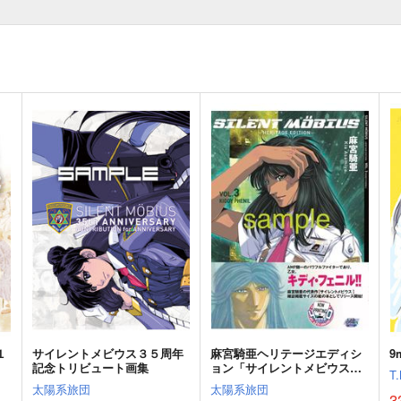
１
サイレントメビウス３５周年
麻宮騎亜ヘリテージエディシ
9
記念トリビュート画集
ョン「サイレントメビウス」
T
03 キディ編
太陽系旅団
太陽系旅団
3