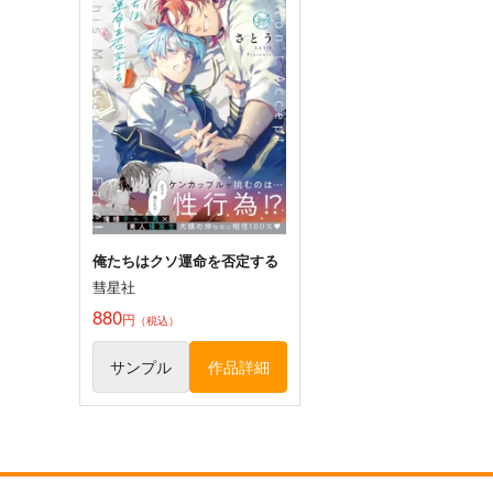
俺たちはクソ運命を否定する
彗星社
880
円
（税込）
サンプル
作品詳細