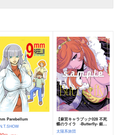
mm Parebellum
【麻宮キャラブック028 不死
蝶のライラ -Butterfly- 銀河
.N.T.SHOW
烈風 #バクシンガー より】
太陽系旅団
30