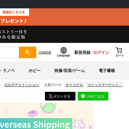
新規登録
ログイン
詳細
検索
Language
カート
・ラノベ
ホビー
映像/音楽/ゲーム
電子書籍
カルデアエミッション
人気ワード:
オリジナル
コミックマーケット…
ポストする
LINEで送る