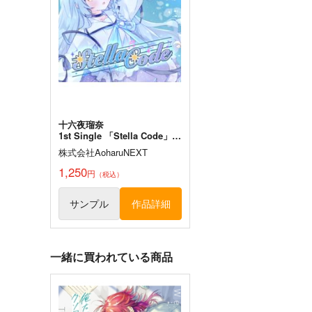
太陽系旅団
4,400
円
（税込）
SF・近未来系ファンタジー
オペラ
エイダ
サンプル
カート
十六夜瑠奈
1st Single 「Stella Code」通
常盤
株式会社AoharuNEXT
1,250
円
（税込）
サンプル
作品詳細
一緒に買われている商品