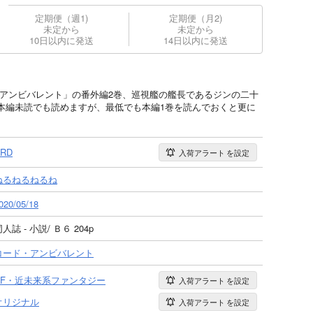
定期便（週1)
定期便（月2)
未定から
未定から
10日以内に発送
14日以内に発送
・アンビバレント」の番外編2巻、巡視艦の艦長であるジンの二十
本編未読でも読めますが、最低でも本編1巻を読んでおくと更に
RD
入荷アラート
を設定
ねるねるねるね
020/05/18
人誌 - 小説/ Ｂ６ 204p
コード・アンビバレント
SF・近未来系ファンタジー
入荷アラート
を設定
オリジナル
入荷アラート
を設定