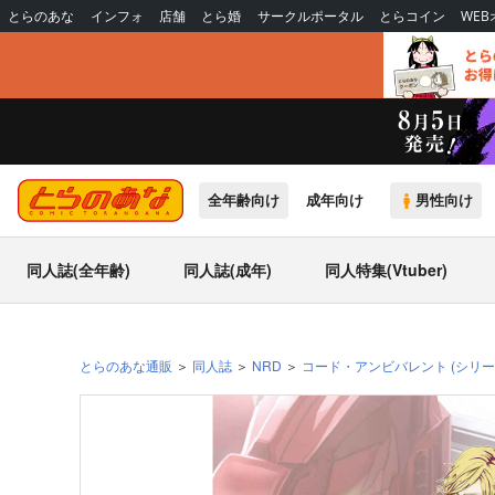
とらのあな
インフォ
店舗
とら婚
サークルポータル
とらコイン
WE
全年齢向け
成年向け
男性向け
同人誌(全年齢)
同人誌(成年)
同人特集(Vtuber)
とらのあな通販
同人誌
NRD
コード・アンビバレント
(シリー