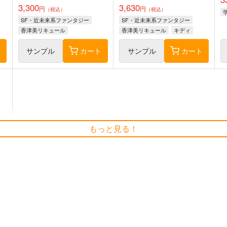
3,300
3,630
円
円
（税込）
（税込）
SF・近未来系ファンタジー
SF・近未来系ファンタジー
香津美リキュール
香津美リキュール
キディ
ト
サンプル
カート
サンプル
カート
もっと見る！