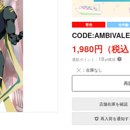
専売
全年齢
CODE:AMBIV
1,980円（税
18
通販ポイント：
pt獲得
？
╳
：在庫なし
再
店舗在庫
を確認
再入荷を通知す