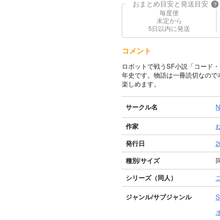
おまとめ目安と発送目安
?
毎度便
未定から
5日以内に発送
コメント
ロボットで戦うSF小説「コード
年史です。物語は一冊読切なので
楽しめます。
サークル名
N
作家
発行日
2
種別/サイズ
同
シリーズ（同人）
ジャンル/
サブジャンル