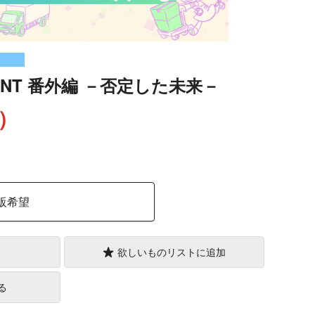
ALENT 番外編 －否定した未来－
込）
販希望
欲しいものリストに追加
る