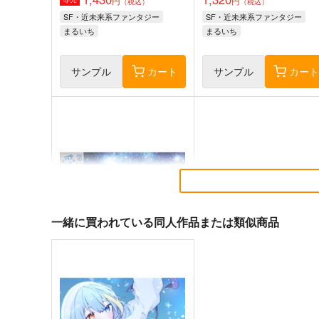
円
円
（税込）
（税込）
SF・近未来系ファンタジー
SF・近未来系ファンタジー
まるいち
まるいち
サンプル
カート
サンプル
カー
一緒に買われている同人作品または類似商品
太陽系SF冒険大全スぺオペ！
コンプリートイラスト集！