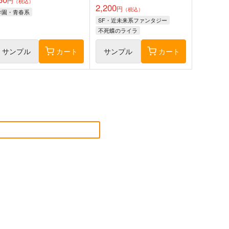
円
（税込）
2,200
円
（税込）
学園・青春系
SF・近未来系ファンタジー
不死蝶のライラ
サンプル
カート
サンプル
カート