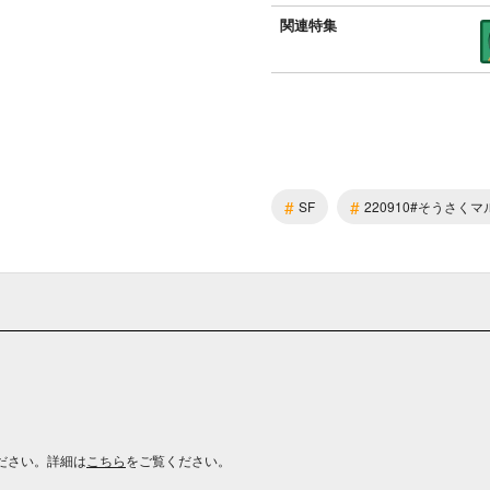
関連特集
#
#
SF
220910#そうさくマル
ださい。詳細は
こちら
をご覧ください。