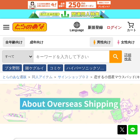
新規登録
ログイン
Language
カート
全年齢向け
成年向け
男性向け
女性向け
詳細
検索
ブタ野郎
賭ケグルイ
コミケ
ハイパーソニックソ…
とらのあな通販
同人アイテム
サインショップＯ２
恋する小惑星マウスパッド(