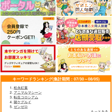
ーシブル』
チョコレート・ショッ
チョコレート・ショッ
プ
プ
プ
1,100
円
（税込）
2,000
4,400
円
円
（税込）
（税込）
メリュジーヌ
メリュジーヌ
オベロン
サンプル
サンプル
サンプル
作品詳細
作品詳細
作品詳細
キーワードランキング(集計期間：07/30～08/05)
松永紅葉
アニマルマシーン
転生コロシアム
賭ケグルイ
多元妖精領域メリュジ
ロード・エルメロイII
TYPE-MOON非公式
ゼンゼロ
ーヌヴァース
世の事件簿
DataBook2026
もっとみる