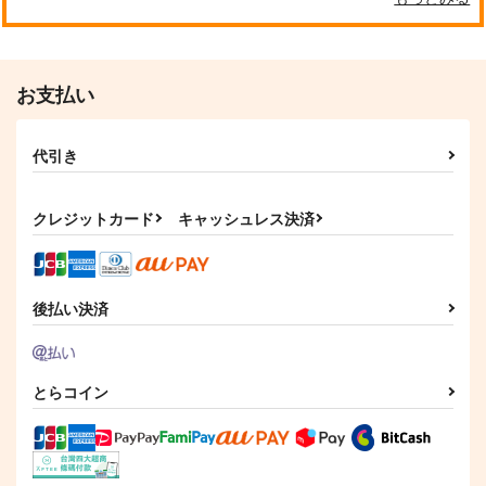
チョコレート・ショッ
TYPE-MOON
胡玉書厨
プ
1,320
3,144
円
円
（税込）
（税込）
1,210
アルトリア・ペンドラゴ
円
（税込）
ン
メリュジーヌ
お支払い
サンプル
サンプル
サンプル
代引き
作品詳細
作品詳細
作品詳細
クレジットカード
キャッシュレス決済
後払い決済
とらコイン
Fate/Grand Order ma
ロード・エルメロイII
桜は待ってくれない。
terial XXI
世の冒険12 星冠密
貴方への祝福を込め
議（4）