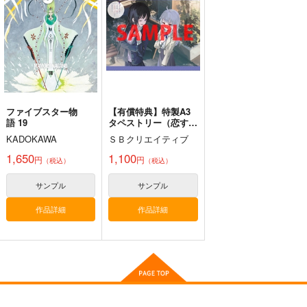
チョコレート・ショッ
プ
プ
プ
3,300
1,870
円
円
（税込）
（税込）
2,530
円
（税込）
メリュジーヌ
KOS-MOS
メリュジーヌ
サンプル
サンプル
サンプル
作品詳細
作品詳細
作品詳細
ファイブスター物
【有償特典】特製A3
語 19
タペストリー（恋する
少女にささやく愛は、
KADOKAWA
ＳＢクリエイティブ
みそひともじだけあれ
ばいい 2）
1,650
1,100
円
円
（税込）
（税込）
サンプル
サンプル
作品詳細
作品詳細
最強妖精領域メリュジ
実録妖精領域めり込め
アクリルカレイドフレ
ーヌ対KOS-MOS
メリュ子
ーム「ラムダリリス」