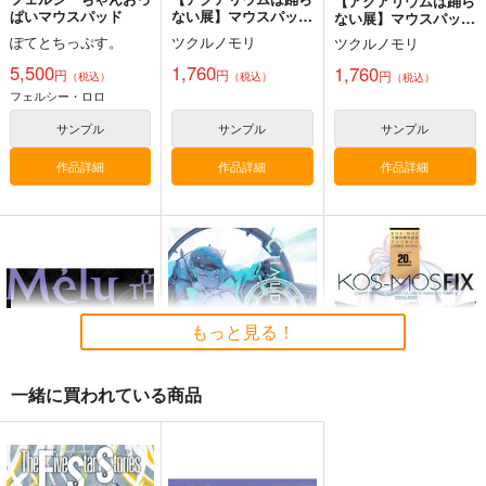
【アクアリウムは踊ら
ぱいマウスパッド
ない展】マウスパッ
ない展】マウスパッ
ド ミニキャラver
ド 等身ver
ぽてとちっぷす。
ツクルノモリ
ツクルノモリ
5,500
1,760
1,760
円
円
円
（税込）
（税込）
（税込）
フェルシー・ロロ
サンプル
サンプル
サンプル
作品詳細
作品詳細
作品詳細
もっと見る！
一緒に買われている商品
メリュ イン ザ ルーム
カルデアエミッション
KOS-MOS FIX
6
チョコレート・ショッ
チョコレート・ショッ