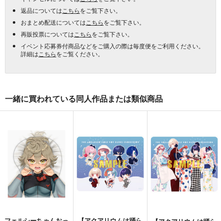
返品については
こちら
をご覧下さい。
おまとめ配送については
こちら
をご覧下さい。
再販投票については
こちら
をご覧下さい。
イベント応募券付商品などをご購入の際は毎度便をご利用ください。
詳細は
こちら
をご覧ください。
一緒に買われている同人作品または類似商品
フェルシーちゃんおっ
【アクアリウムは踊ら