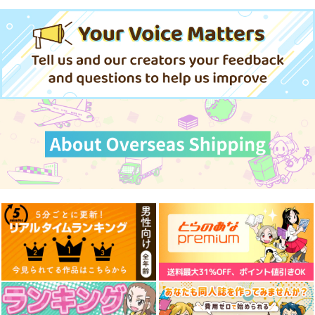
【再販版】
チョコレート・ショッ
チョコレート・ショッ
チョコレート・ショッ
プ
プ
プ
332
332
3,850
円
円
円
（税込）
（税込）
（税込）
メリュジーヌ
CHOCO
謎のアルターエゴ・Λ
サンプル
サンプル
サンプル
作品詳細
作品詳細
作品詳細
カルデアエミッション
アクリルカレイドフレ
ドバイフィックス
4ロストマテリアル
ーム『オベロン・リバ
チョコレート・ショッ