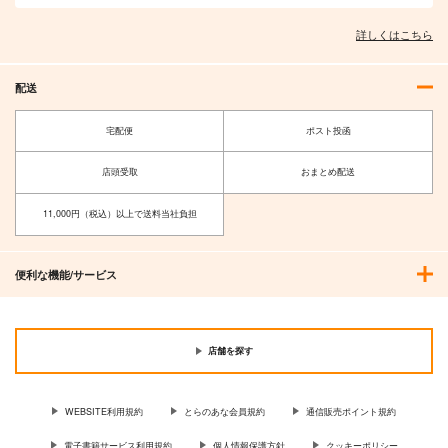
TYPE-MOON
TYPE-MOON
て
2,200
1,320
円
円
詳しくはこちら
（税込）
（税込）
629
円
（税込）
家長むぎ
配送
サンプル
サンプル
サンプル
作品詳細
作品詳細
作品詳細
宅配便
ポスト投函
店頭受取
おまとめ配送
11,000円（税込）以上で送料当社負担
便利な機能/サービス
店舗を探す
Fate/Grand Order ma
ロード・エルメロイII
terial XVII
世の冒険9 星冠密議
WEBSITE利用規約
とらのあな会員規約
通信販売ポイント規約
（１）
TYPE-MOON
TYPE-MOON
電子書籍サービス利用規約
個人情報保護方針
クッキーポリシー