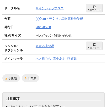
サークル名
サインショップＯ２
入荷アラート
作家
(c)Quro・芳文社／星咲高校地学部
発行日
2020/05/30
種別/サイズ
同人グッズ - 雑貨/ その他
ジャンル/
恋する小惑星
入荷アラート
サブジャンル
メインキャラ
木ノ幡みら
真中あお
猪瀬舞
#
#
学園物
日常系
注意事項
キャンセルについては
こちら
をご覧下さい。