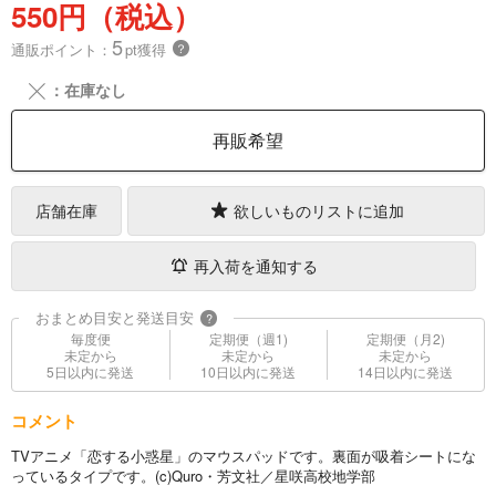
550円（税込）
5
通販ポイント：
pt獲得
？
╳
：在庫なし
再販希望
店舗在庫
欲しいものリストに追加
再入荷を通知する
おまとめ目安と発送目安
?
毎度便
定期便（週1)
定期便（月2)
未定から
未定から
未定から
5日以内に発送
10日以内に発送
14日以内に発送
コメント
TVアニメ「恋する小惑星」のマウスパッドです。裏面が吸着シートにな
っているタイプです。(c)Quro・芳文社／星咲高校地学部