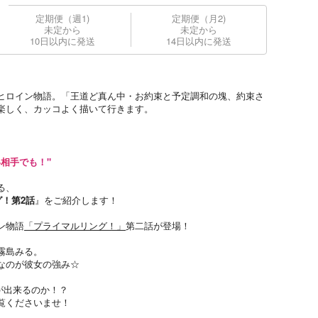
定期便（週1)
定期便（月2)
未定から
未定から
10日以内に発送
14日以内に発送
ヒロイン物語。「王道ど真ん中・お約束と予定調和の塊、約束さ
楽しく、カッコよく描いて行きます。
相手でも！"
る、
！第2話
』をご紹介します！
ン物語
「プライマルリング！」
第二話が登場！
霧島みる。
なのが彼女の強み☆
が出来るのか！？
覧くださいませ！