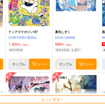
ティアズマガジン157
夏色しずく
黒
COMITIA実行委員会
5年目の放課後
1,400
899
円
円
（税込）
（税込）
オリジナル
オリジナル
しずく
ト
サンプル
カート
サンプル
カート
もっと見る！