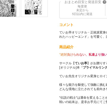
おまとめ目安と発送目安
?
毎度便
未定から
5日以内に発送
コメント
ていお亭オリジナル・正統派変身
れたハッピーエンド」を可愛く、
商品紹介
"絶対負けられない、私達より強い
サークル【
ていお亭
】がお贈りす
[オリジナル]本『
プライマルリング
ていお先生オリジナル変身ヒロイ
様々な能力を駆使して強敵に挑む
どんな境地に立たされても前向き
"伝説の戦士"は運命を変えること
戦いの結末は、是非お手元にてご