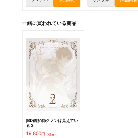
一緒に買われている商品
競売でマンションを買った
壁配置の話２
話。３
さくら研究室
さくら研究室
550
円
（税込）
550
円
（税込）
オリジナル
作者
パイセン
オリジナル
作者
パイセン
サンプル
カート
サンプル
カー
(BD)魔術師クノンは見えてい
る 2
19,800
円
（税込）