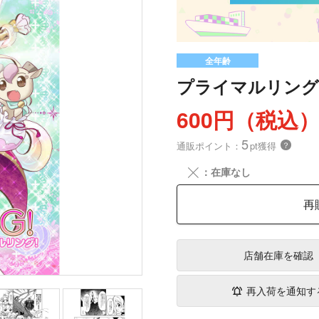
全年齢
プライマルリング
600円（税込
5
通販ポイント：
pt獲得
？
╳
：在庫なし
再
店舗在庫
を確認
再入荷を通知す