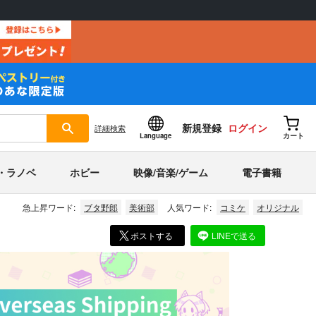
新規登録
ログイン
詳細
検索
Language
カート
・ラノベ
ホビー
映像/音楽/ゲーム
電子書籍
急上昇ワード:
ブタ野郎
美術部
人気ワード:
コミケ
オリジナル
ポストする
LINEで送る