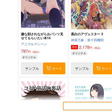
嫌な顔されながらおパンツ見
黒白のアヴェスター 3
せてもらいたい本14
神座万象・第十四機関
アニマルマシーン
2,178
円
専売
（税込）
787
円
（税込）
オリジナル
オリジナル
サンプル
カート
サンプル
カー