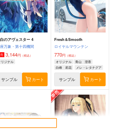
白のアヴェスター 4
Fresh＆Smooth
神座万象・第十四機関
ロイヤルマウンテン
3,144
770
円
円
専売
（税込）
（税込）
オリジナル
オリジナル
青山 澄香
白峰 莉花
メレ・レタナグア
サンプル
カート
サンプル
カート