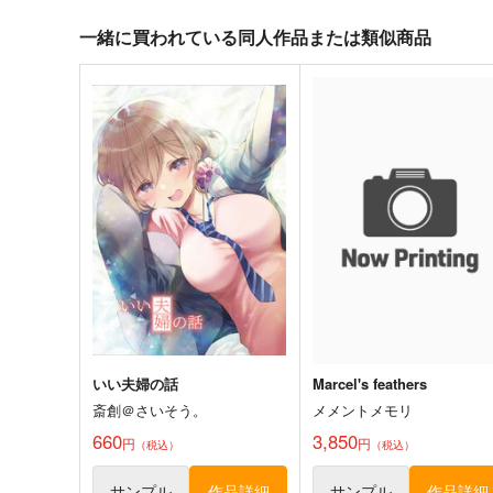
一緒に買われている同人作品または類似商品
コミケ童話の裏話総集編4
FETISH ACADEMY
おのでら総本舗
ロイヤルマウンテン
1,540
770
円
円
（税込）
（税込）
オリジナル
メロス
オリジナル
青山 澄香
白峰 莉花
メレ・レタナグア
サンプル
カート
サンプル
カー
いい夫婦の話
Marcel's feathers
斎創＠さいそう。
メメントメモリ
660
3,850
円
円
（税込）
（税込）
サンプル
作品詳細
サンプル
作品詳細