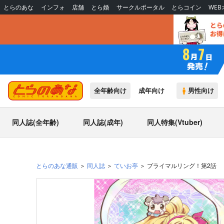
とらのあな
インフォ
店舗
とら婚
サークルポータル
とらコイン
WE
全年齢向け
成年向け
男性向け
同人誌(全年齢)
同人誌(成年)
同人特集(Vtuber)
とらのあな通販
同人誌
ていお亭
プライマルリング！第2話