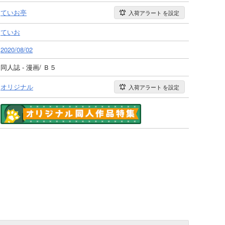
ていお亭
入荷アラート
を設定
ていお
2020/08/02
同人誌 - 漫画/ Ｂ５
オリジナル
入荷アラート
を設定