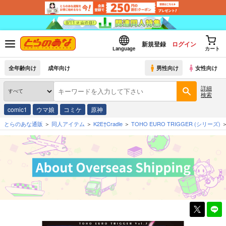
新規登録
ログイン
Language
カート
全年齢向け
成年向け
男性向け
女性向け
詳細
検索
comic1
ウマ娘
コミケ
原神
とらのあな通販
同人アイテム
K2E†Cradle
TOHO EURO TRIGGER
(シリーズ)