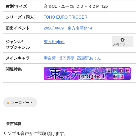
種別/サイズ
音楽CD - ユーロ/ ＣＤ－ＲＯＭ 12p
シリーズ（同人）
TOHO EURO TRIGGER
初出イベント
2020/08/09 東方名華祭14
ジャンル/
東方Project
入荷アラート
サブジャンル
メインキャラ
聖白蓮
博麗霊夢
高麗野あうん
関連特集
#
ユーロビート
音声試聴
サンプル音声がご試聴頂けます。