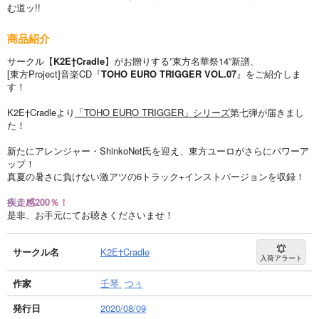
む道ッ!!
商品紹介
サークル【
K2E†Cradle
】がお贈りする”東方名華祭14”新譜、
[東方Project]音楽CD『
TOHO EURO TRIGGER VOL.07
』をご紹介しま
す！
K2E†Cradleより
「TOHO EURO TRIGGER」シリーズ
第七弾が届きまし
た！
新たにアレンジャー・ShinkoNet氏を迎え、東方ユーロがさらにパワーア
ップ！
真夏の暑さに負けない激アツの6トラック+インストバージョンを収録！
疾走感200％！
是非、お手元にてお聴きくださいませ！
サークル名
K2E†Cradle
入荷アラート
作家
壬琴
つぅ
発行日
2020/08/09