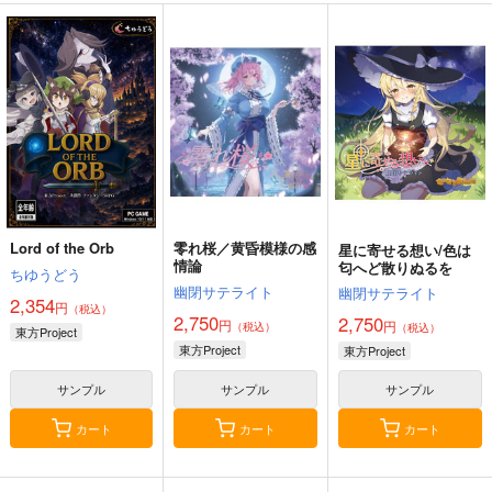
Lord of the Orb
零れ桜／黄昏模様の感
星に寄せる想い/色は
情論
匂へど散りぬるを
ちゆうどう
幽閉サテライト
幽閉サテライト
2,354
円
（税込）
2,750
2,750
円
円
（税込）
（税込）
東方Project
東方Project
東方Project
サンプル
サンプル
サンプル
カート
カート
カート