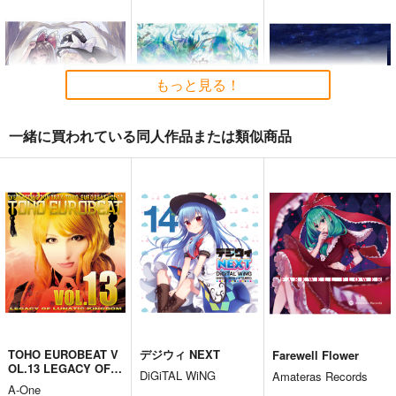
もっと見る！
一緒に買われている同人作品または類似商品
始まりの雨
東方錦上
寂光寂
京 ～ Fossilized Won
滅 ～ The Truth of th
幽閉サテライト
ders.
e Cessation of Dukkh
上海アリス幻樂団
Demetori
a
2,200
円
（税込）
1,760
1,320
円
円
（税込）
（税込）
東方Project
東方Project
東方Project
博麗霊夢
サンプル
サンプル
サンプル
カート
カート
カート
TOHO EUROBEAT V
デジウィ NEXT
Farewell Flower
OL.13 LEGACY OF L
DiGiTAL WiNG
Amateras Records
UNATIC KINGDOM
A-One