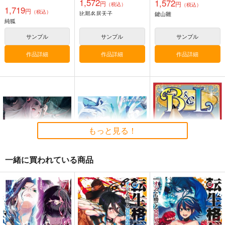
1,572
1,572
円
円
（税込）
（税込）
1,719
円
（税込）
比那名居天子
鍵山雛
純狐
サンプル
サンプル
サンプル
作品詳細
作品詳細
作品詳細
東方剛欲異聞～水没し
東方紅魔郷～
Clutch Shooter #05
た沈愁地獄
the Embodiment of
Silver Forest
Scarlet Devil～
黄昏フロンティア
上海アリス幻樂団
1,430
円
（税込）
もっと見る！
2,200
1,100
円
円
（税込）
（税込）
東方Project
東方Project
東方Project
十六夜 咲夜
一緒に買われている商品
サンプル
サンプル
サンプル
カート
カート
カート
M.O.Beat!
Clutch Shooter #04
BとL
Yellow Squadron
Silver Forest
トコトコゲームズ
2,310
1,540
3,929
円
円
円
（税込）
（税込）
（税込）
チルノ