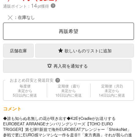
14
通販ポイント：
pt獲得
？
╳
：在庫なし
再販希望
店舗在庫
欲しいものリストに追加
再入荷を通知する
おまとめ目安と発送目安
?
毎度便
定期便（週1)
定期便（月2)
未定から
未定から
未定から
5日以内に発送
10日以内に発送
14日以内に発送
コメント
◆誰も知らぬ名無しの花が咲き出す◆K2E†Cradleがお送りする
EUROBEAT ARRANGEナンバリングシリーズ【TOHO EURO
TRIGGER】第七弾!!新規で海外EUROBEATアレンジャー「ShinkoNet」
参戦で更にEURO感マシマシな一作を是非!!「東方勇路」それが我らの進