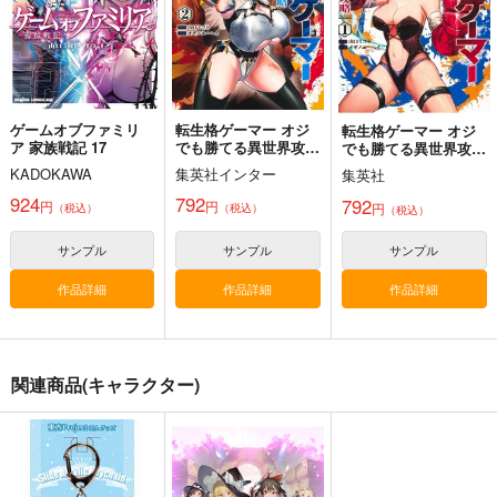
サンプル
サンプル
サンプル
作品詳細
作品詳細
作品詳細
ゲームオブファミリ
転生格ゲーマー オジ
転生格ゲーマー オジ
ア 家族戦記 17
でも勝てる異世界攻
でも勝てる異世界攻
略 2
略 1
KADOKAWA
集英社インター
集英社
必然のカタストロフィ
924
792
792
円
円
円
（税込）
（税込）
（税込）
／Magical-マジカル-
少女フラクタル
サンプル
サンプル
サンプル
2,750
円
（税込）
作品詳細
作品詳細
作品詳細
東方Project
サンプル
WEB再録集 vol,1
Sophia -ソフィー・フ
Pentas -ソフィー・フ
カート
関連商品(キャラクター)
ィリス・リディー&ス
ィリス・リディー&ス
H'id.
ールのアトリエ同人誌
ールのアトリエ同人誌
空フラスコ
空フラスコ
総集編Vol.1-
総集編Vol.2-
1,642
円
（税込）
1,540
1,540
円
円
（税込）
桜木花道
（税込）
ソフィー・ノイエンミュ
ソフィー・ノイエンミュ
ラー
ラー