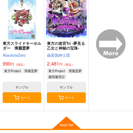
サンプル
サンプル
サンプル
作品詳細
作品詳細
作品詳細
東方スライドキーホル
東方の迷宮Tri -夢見る
ダー 博麗霊夢
乙女と神秘の宝珠-
AbsoluteZero
偽英国紳士団
990
2,481
円
円
（税込）
（税込）
東方Project
博麗霊夢
東方Project
博麗霊夢
霧雨魔理沙
宇佐見蓮子
サンプル
サンプル
カート
カート