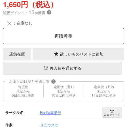
1,650円（税込）
15
通販ポイント：
pt獲得
？
╳
：在庫なし
再販希望
店舗在庫
欲しいものリストに追加
再入荷を通知する
おまとめ目安と発送目安
?
毎度便
定期便（週1)
定期便（月2)
未定から
未定から
未定から
5日以内に発送
10日以内に発送
14日以内に発送
サークル名
Fantia事業部
入荷アラート
作家
Ｇユウスケ