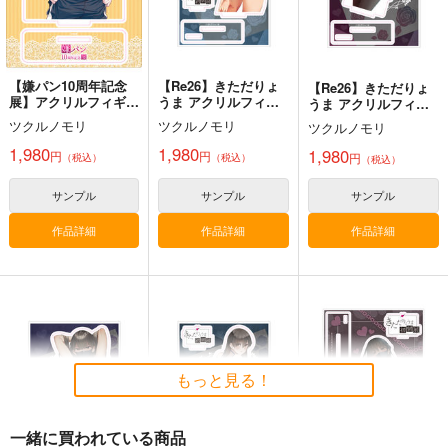
白峰 莉花
サンプル
サンプル
サンプル
メレ・レタナグア
カート
カート
カート
【嫌パン10周年記念
【Re26】きただりょ
【Re26】きただりょ
展】アクリルフィギュ
うま アクリルフィギ
うま アクリルフィギ
アD
ュアD
ュアC
ツクルノモリ
ツクルノモリ
ツクルノモリ
1,980
1,980
1,980
円
円
円
（税込）
（税込）
（税込）
サンプル
サンプル
サンプル
作品詳細
作品詳細
作品詳細
コミケ童話の裏話総集
FETISH ACADEMY
黒白のアヴェスター 2
編4
ロイヤルマウンテン
神座万象・第十四機
おのでら総本舗
もっと見る！
関
770
円
（税込）
1,540
円
（税込）
2,178
オリジナル
円
専売
（税込）
オリジナル
メロス
青山 澄香
オリジナル
一緒に買われている商品
白峰 莉花