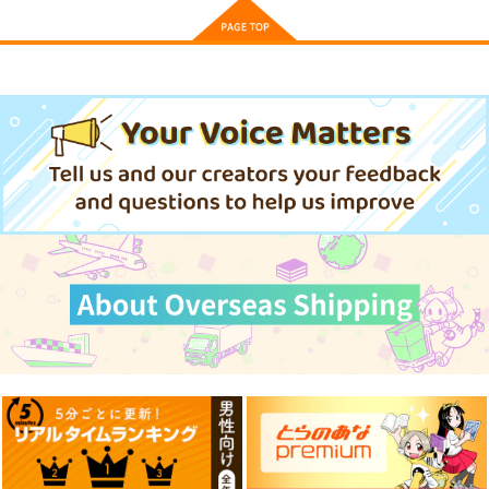
サンプル
サンプル
サンプル
黒白のアヴェスター 4
黒白のアヴェスター 3
黒白のアヴェスター 2
神座万象・第十四機
神座万象・第十四機
神座万象・第十四機
カート
カート
カート
関
関
関
3,144
2,178
2,178
円
円
円
（税込）
（税込）
（税込）
サンプル
サンプル
サンプル
作品詳細
作品詳細
作品詳細
競売でマンションを買
壁配置の話２
通勤道中であの娘がぱ
った話。３
んつを見せてくる本13
さくら研究室
さくら研究室
嘘つき屋
550
円
（税込）
550
662
円
円
（税込）
（税込）
オリジナル
作者
オリジナル
作者
オリジナル
パイセン
パイセン
黒白のアヴェスター 1
【袁藤沖人展】B5ア
【袁藤沖人展】B5ア
クリルボード
クリルボード