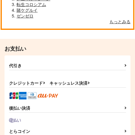
転生コロシアム
2,200
円
（税込）
賭ケグルイ
ゼンゼロ
サンプル
もっとみる
作品詳細
お支払い
代引き
クレジットカード
キャッシュレス決済
後払い決済
とらコイン