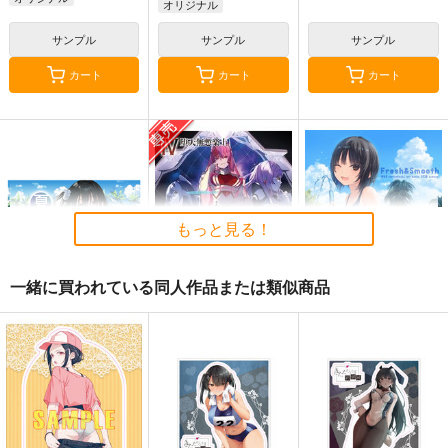
オリジナル
サンプル
サンプル
サンプル
カート
カート
カート
もっと見る！
一緒に買われている同人作品または類似商品
夏色しずく
黒白のアヴェスター 4
Fresh＆Smooth
5年目の放課後
神座万象・第十四機
ロイヤルマウンテン
関
899
770
円
円
（税込）
（税込）
3,144
オリジナル
しずく
円
専売
オリジナル
（税込）
青山 澄香
オリジナル