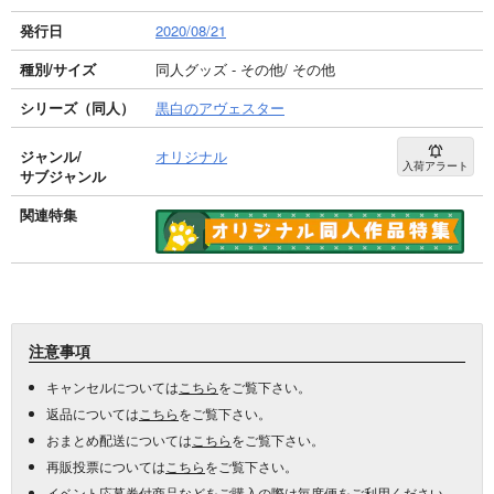
発行日
2020/08/21
種別/サイズ
同人グッズ - その他/ その他
シリーズ（同人）
黒白のアヴェスター
ジャンル/
オリジナル
入荷アラート
サブジャンル
関連特集
注意事項
キャンセルについては
こちら
をご覧下さい。
返品については
こちら
をご覧下さい。
おまとめ配送については
こちら
をご覧下さい。
再販投票については
こちら
をご覧下さい。
イベント応募券付商品などをご購入の際は毎度便をご利用ください。