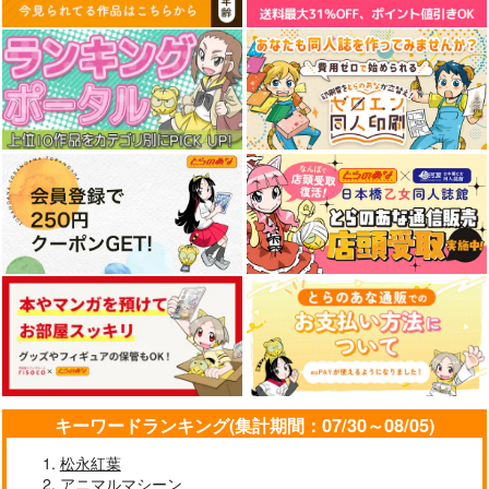
神座万象・第十四機
サンプル
サンプル
サンプル
A2528-A03
A2528-A01
ツクルノモリ
ツクルノモリ
関
カート
カート
カート
9,900
9,900
円
円
2,178
（税込）
（税込）
円
（税込）
サンプル
サンプル
サンプル
作品詳細
作品詳細
作品詳細
キーワードランキング(集計期間：07/30～08/05)
【袁藤沖人展】A6ア
クリルボードC
松永紅葉
ツクルノモリ
アニマルマシーン