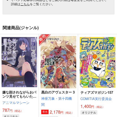
詳細は
こちら
をご覧ください。
関連商品(ジャンル)
嫌な顔されながらおパ
黒白のアヴェスター 3
ティアズマガジン157
ンツ見せてもらいたい
神座万象・第十四機
COMITIA実行委員会
本14
アニマルマシーン
関
1,400
円
（税込）
787
円
2,178
（税込）
円
専売
オリジナル
（税込）
オリジナル