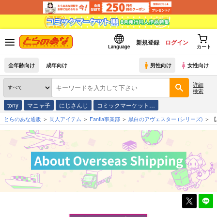
新規登録
ログイン
Language
カート
全年齢向け
成年向け
男性向け
女性向け
詳細
検索
tony
マニャ子
にじさんじ
コミックマーケット…
とらのあな通販
同人アイテム
Fantia事業部
黒白のアヴェスター
(シリーズ)
【