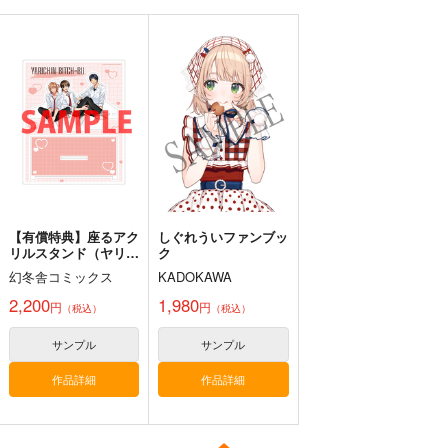
サンプル
サンプル
サンプル
メレ・レタナグア
【Re26】きただりょ
【Re26】きただりょ
【Re26】きただりょ
カート
カート
カート
うま アクリルフィギ
うま アクリルフィギ
うま BIGアクリルフィ
ュアB
ュアA
ギュア
ツクルノモリ
ツクルノモリ
ツクルノモリ
1,980
1,980
2,750
円
円
円
（税込）
（税込）
（税込）
サンプル
サンプル
サンプル
作品詳細
作品詳細
作品詳細
【有償特典】座るアク
しぐれういファンブッ
リルスタンド（ヤリチ
ク
ン☆ビッチ部 7）
幻冬舎コミックス
KADOKAWA
2,200
1,980
円
円
（税込）
（税込）
黒白のアヴェスター 1
ぽに子の食レポごはん
≪新刊発売記念
図鑑3
≫【B5アクリルボー
神座万象・第十四機
サンプル
サンプル
ド】艶娘幻夢譚
なぐもカレー部
T2 ART WORKS
関
作品詳細
作品詳細
2,200
4,400
円
円
専売
2,178
（税込）
（税込）
円
専売
（税込）
オリジナル
オリジナル
オリジナル