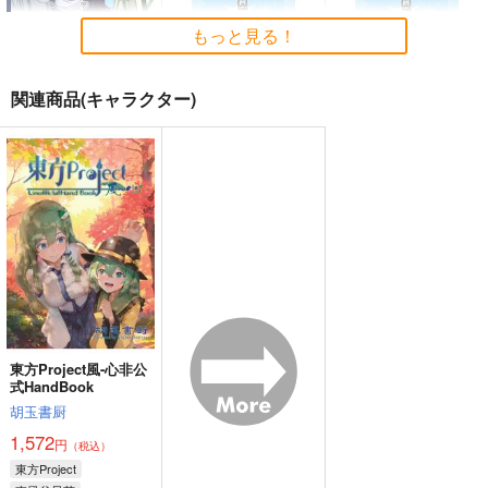
黄昏フロンティア
上海アリス幻樂団
少女フラクタル
もっと見る！
2,200
1,100
2,750
円
円
円
（税込）
（税込）
（税込）
東方Project
東方Project
東方Project
関連商品(キャラクター)
サンプル
サンプル
サンプル
カート
カート
カート
パラドックスドライブ
東方スライドキーホル
東方スライドキーホル
ダー フランドール
ダー レミリア
東風
AbsoluteZero
AbsoluteZero
629
円
（税込）
990
990
円
円
（税込）
東せつな
（税込）
フランドール・スカーレ
レミリア・スカーレット
ット
サンプル
サンプル
サンプル
作品詳細
作品詳細
作品詳細
東方Project風-心非公
式HandBook
胡玉書厨
そだててYU→MA
1,572
円
（税込）
ババソイヤー
東方Project