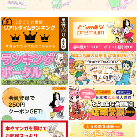
東方スライドキーホル
東方スライドキーホル
東方スライドキーホル
ダー 魂魄妖夢
ダー 十六夜咲夜
ダー 博麗霊夢
AbsoluteZero
AbsoluteZero
AbsoluteZero
990
990
990
円
円
円
（税込）
（税込）
（税込）
魂魄妖夢
十六夜咲夜
博麗霊夢
サンプル
サンプル
サンプル
作品詳細
作品詳細
作品詳細