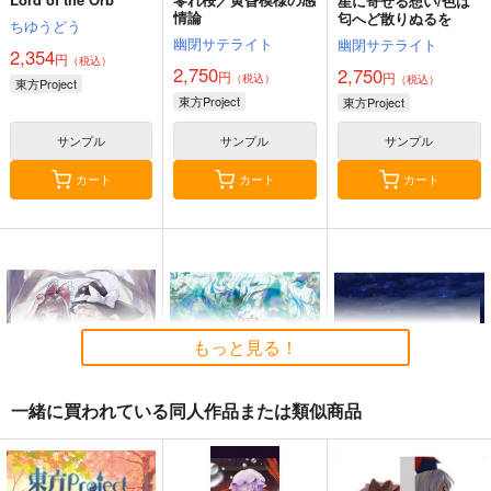
星に寄せる想い/色は
情論
匂へど散りぬるを
ちゆうどう
幽閉サテライト
幽閉サテライト
2,354
円
（税込）
2,750
2,750
円
円
（税込）
（税込）
東方Project
東方Project
東方Project
サンプル
サンプル
サンプル
カート
カート
カート
もっと見る！
一緒に買われている同人作品または類似商品
始まりの雨
東方錦上
寂光寂
京 ～ Fossilized Won
滅 ～ The Truth of th