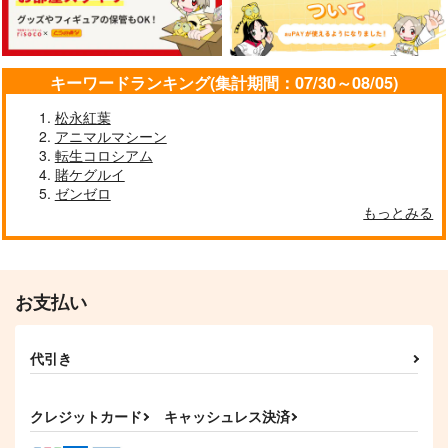
キーワードランキング(集計期間：07/30～08/05)
東方スライドキーホル
東方クリアファイル
東方M-1ぐらんぷり
ダー 霧雨魔理沙
紅美鈴８
EX7 秘封堂単独ライ
松永紅葉
ブ！
AbsoluteZero
AbsoluteZero
あ～るの～と
アニマルマシーン
990
550
2,750
転生コロシアム
円
円
円
（税込）
（税込）
（税込）
賭ケグルイ
霧雨魔理沙
紅美鈴
ゼンゼロ
サンプル
サンプル
サンプル
もっとみる
作品詳細
作品詳細
作品詳細
お支払い
代引き
クレジットカード
キャッシュレス決済