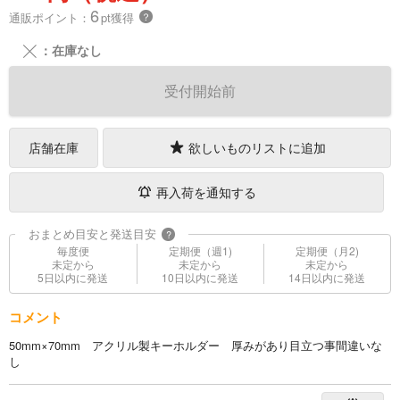
6
通販ポイント：
pt獲得
？
╳
：在庫なし
受付開始前
店舗在庫
欲しいものリストに追加
再入荷を通知する
おまとめ目安と発送目安
?
毎度便
定期便（週1)
定期便（月2)
未定から
未定から
未定から
5日以内に発送
10日以内に発送
14日以内に発送
コメント
50mm×70mm アクリル製キーホルダー 厚みがあり目立つ事間違いな
し