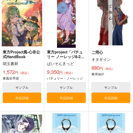
幽閉サテライト
ders.
e Cessation of Dukkh
上海アリス幻樂団
Demetori
a
2,200
円
（税込）
1,760
1,320
円
円
（税込）
（税込）
東方Project
東方Project
東方Project
博麗霊夢
サンプル
サンプル
サンプル
カート
カート
カート
東方Project風-心非公
東方project「パチュ
ご用心
式HandBook
リー ノーレッジ8-2」
オタギイン
特大タペストリー
胡玉書厨
ぱいそんきっど
880
円
（税込）
1,572
9,350
円
円
（税込）
（税込）
藤原妹紅
東風谷早苗
パチュリー・ノーレッジ
サンプル
サンプル
サンプル
作品詳細
作品詳細
作品詳細
東方剛欲異聞～水没し
東方紅魔郷～
必然のカタストロフィ
た沈愁地獄
the Embodiment of
／Magical-マジカル-
Scarlet Devil～