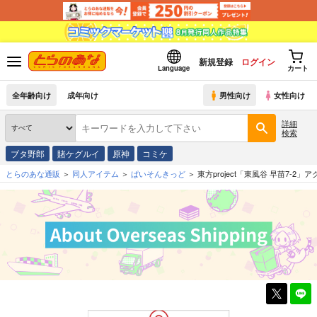
新規登録
ログイン
Language
カート
全年齢向け
成年向け
男性向け
女性向け
詳細
検索
ブタ野郎
賭ケグルイ
原神
コミケ
とらのあな通販
同人アイテム
ぱいそんきっど
東方project「東風谷 早苗7-2