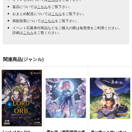
返品については
こちら
をご覧下さい。
おまとめ配送については
こちら
をご覧下さい。
再販投票については
こちら
をご覧下さい。
イベント応募券付商品などをご購入の際は毎度便をご利用ください。
詳細は
こちら
をご覧ください。
関連商品(ジャンル)
Lord of the Orb
零れ桜／黄昏模様の感