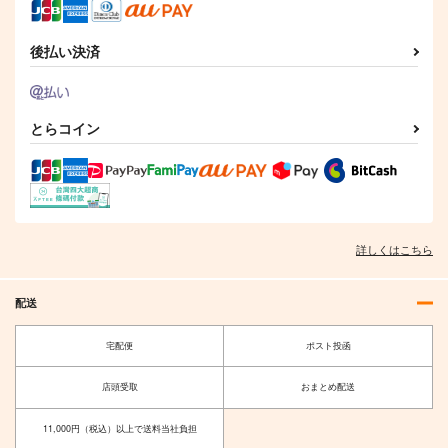
後払い決済
不可測的メトロポリス
御伽噺のカラクリは、
DOLLY MIXTURES
少女フラクタル
幽閉サテライト
Meme in Wonderland.
1,572
770
1,222
円
円
円
（税込）
（税込）
（税込）
とらコイン
サンプル
サンプル
サンプル
作品詳細
作品詳細
作品詳細
詳しくはこちら
配送
宅配便
ポスト投函
店頭受取
おまとめ配送
11,000円（税込）以上で送料当社負担