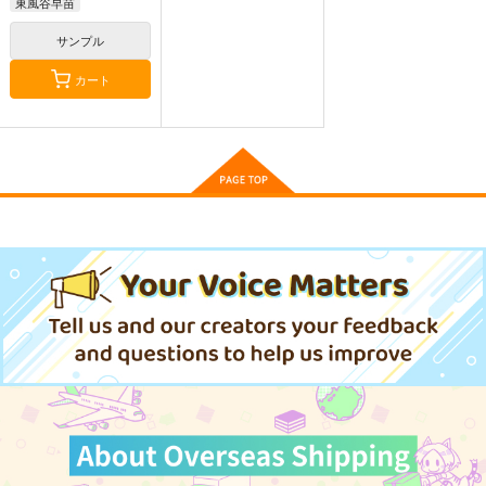
660
円
東風谷早苗
（税込）
古明地こいし
東方Project
サンプル
サンプル
カート
カート
東方スライドキーホル
東方スライドキーホル
東方スライドキーホル
ダー 依神紫苑
ダー 古明地こいし
ダー 古明地さとり
AbsoluteZero
AbsoluteZero
AbsoluteZero
990
990
990
円
円
円
（税込）
（税込）
（税込）
依神紫苑
古明地こいし
古明地さとり
サンプル
サンプル
サンプル
作品詳細
作品詳細
作品詳細