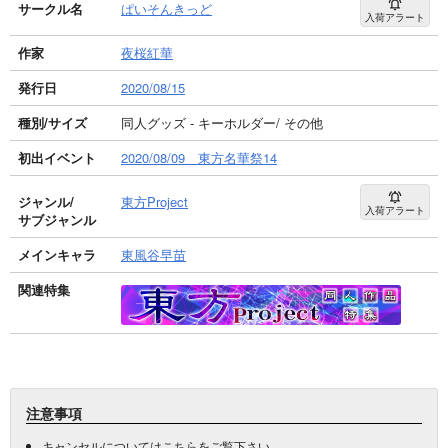
サークル名
ぱいそんきっど
入荷アラート
作家
夜桜紅華
発行日
2020/08/15
種別/サイズ
同人グッズ - キーホルダー/ その他
初出イベント
2020/08/09 東方名華祭14
ジャンル/
東方Project
入荷アラート
サブジャンル
メインキャラ
東風谷早苗
関連特集
注意事項
キャンセルについては
こちら
をご覧下さい。