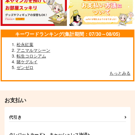
キーワードランキング(集計期間：07/30～08/05)
松永紅葉
アニマルマシーン
転生コロシアム
賭ケグルイ
ゼンゼロ
もっとみる
お支払い
代引き
クレジットカード
キャッシュレス決済