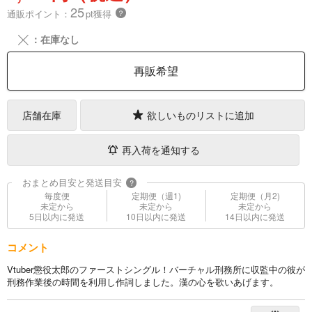
25
通販ポイント：
pt獲得
？
╳
：在庫なし
再販希望
店舗在庫
欲しいものリストに追加
再入荷を通知する
おまとめ目安と発送目安
?
毎度便
定期便（週1)
定期便（月2)
未定から
未定から
未定から
5日以内に発送
10日以内に発送
14日以内に発送
コメント
Vtuber懲役太郎のファーストシングル！バーチャル刑務所に収監中の彼が
刑務作業後の時間を利用し作詞しました。漢の心を歌いあげます。