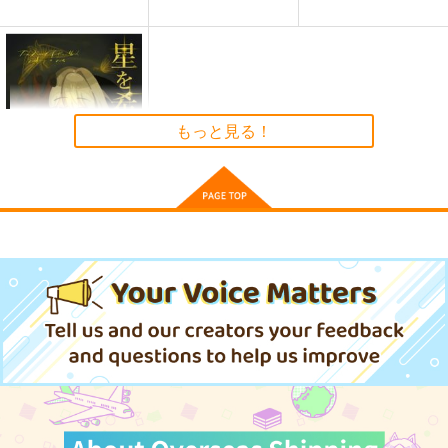
もっと見る！
星を希う蛾の心
おつけもの
707
円
（税込）
アストラ×イヴリン
サンプル
作品詳細