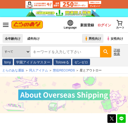
新規登録
ログイン
Language
カート
全年齢向け
成年向け
男性向け
女性向け
詳細
検索
tony
学園アイドルマスター
Toloveる
ゼンゼロ
とらのあな通販
同人アイテム
懲役RECORDS
星とアウトロー