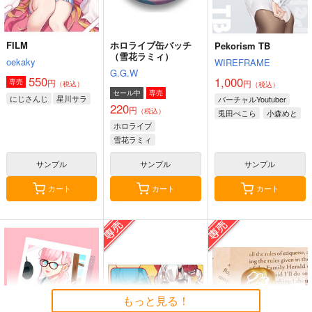
FILM
ホロライブ缶バッチ
Pekorism TB
（雪花ラミィ）
oekaky
WIREFRAME
G.G.W
550
1,000
円
専売
円
（税込）
（税込）
セール中
専売
にじさんじ
星川サラ
バーチャルYoutuber
220
円
（税込）
兎田ぺこら
小森めと
ホロライブ
雪花ラミィ
サンプル
サンプル
サンプル
カート
カート
カート
もっと見る！