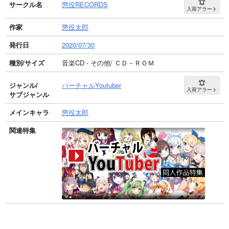
サークル名
懲役RECORDS
入荷アラート
作家
懲役太郎
発行日
2020/07/30
種別/サイズ
音楽CD - その他/ ＣＤ－ＲＯＭ
ジャンル/
バーチャルYoutuber
入荷アラート
サブジャンル
メインキャラ
懲役太郎
関連特集