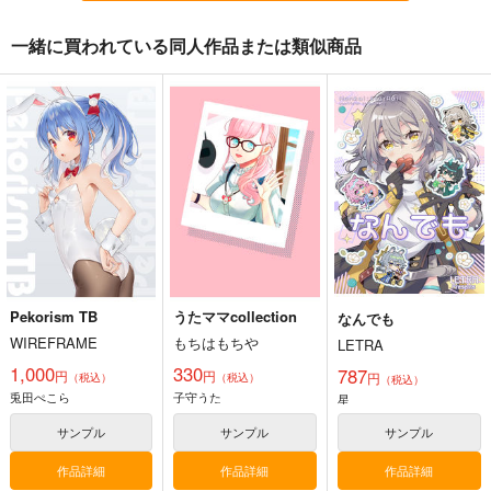
一緒に買われている同人作品または類似商品
うたママcollection
ホロライブ・ICステッ
にじさんじENイメー
カー（百鬼あやめ2）
ジダイス（ルカ・カネ
もちはもちや
シロ）
G.G.W
G.G.W
330
円
（税込）
660
セール中
専売
円
専売
（税込）
バーチャルYoutuber
330
円
にじさんじ
（税込）
子守うた
ルカ・カネシロ
ホロライブ
百鬼あやめ
サンプル
サンプル
サンプル
Pekorism TB
うたママcollection
なんでも
カート
カート
カート
WIREFRAME
もちはもちや
LETRA
1,000
330
787
円
円
円
（税込）
（税込）
（税込）
兎田ぺこら
子守うた
星
サンプル
サンプル
サンプル
作品詳細
作品詳細
作品詳細