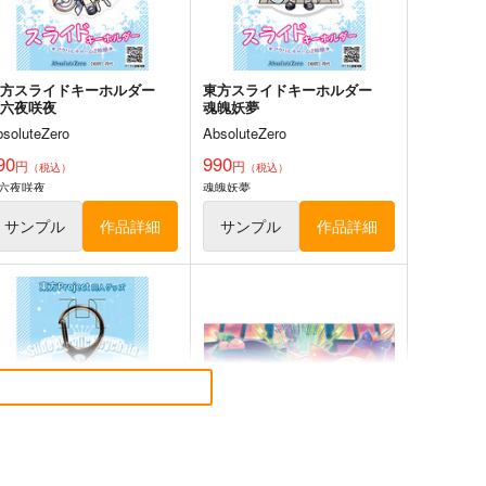
サンプル
カート
サンプル
カート
東方スライドキーホルダー
東方スライドキーホルダー
十六夜咲夜
魂魄妖夢
bsoluteZero
AbsoluteZero
90
990
円
円
（税込）
（税込）
六夜咲夜
魂魄妖夢
サンプル
作品詳細
サンプル
作品詳細
風見幽香は「楽」したい
チルノという少女ー純文学チ
ルノまとめ本ー
ババソイヤー
牧草べびぃべっど
60
円
（税込）
660
円
（税込）
方Project
東方Project
チルノ