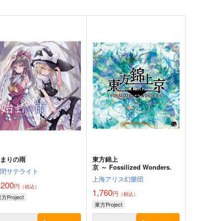
始まりの雨
東方錦上
京 ～ Fossilized Wonders.
幽閉サテライト
上海アリス幻樂団
,200
円
（税込）
1,760
円
（税込）
方Project
東方Project