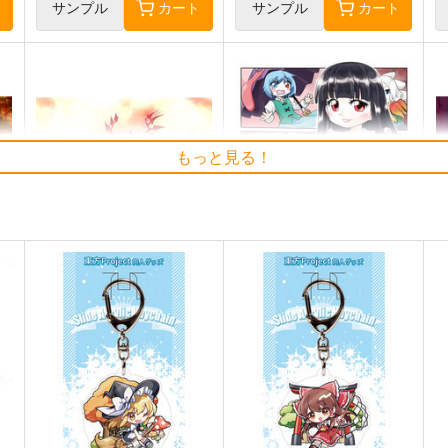
ト
サンプル
カート
サンプル
カート
もっと見る！
愁
東方紅魔郷～
イナバ式肝試し
C
the Embodiment of Scarlet
Seraphim Castle
Si
Devil～
上海アリス幻樂団
550
1
円
（税込）
1,100
円
（税込）
東方Project
蓬莱山輝夜
東
東方Project
藤原妹紅