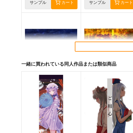
サンプル
カート
サンプル
カー
一緒に買われている同人作品または類似商品
寂光寂
東方剛欲異聞～水没した沈
滅 ～ The Truth of the Cessa
地獄
tion of Dukkha
Demetori
黄昏フロンティア
1,320
2,200
円
円
（税込）
（税込）
東方Project
博麗霊夢
東方Project