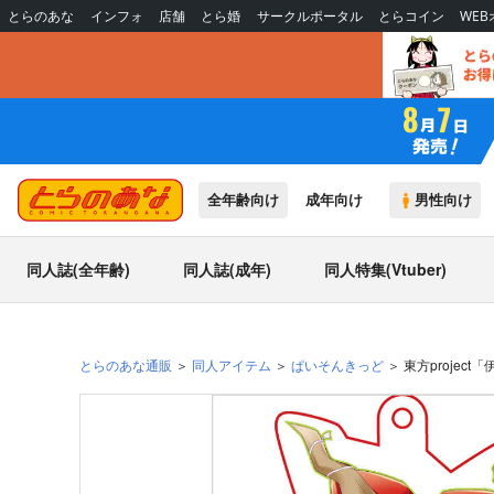
とらのあな
インフォ
店舗
とら婚
サークルポータル
とらコイン
WE
全年齢向け
成年向け
男性向け
同人誌(全年齢)
同人誌(成年)
同人特集(Vtuber)
とらのあな通販
同人アイテム
ぱいそんきっど
東方projec