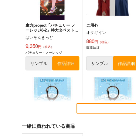
サンプル
カート
サンプル
カー
東方project「パチュリー ノ
ご用心
ーレッジ8-2」特大タペストリ
オタギイン
ー
ぱいそんきっど
880
円
（税込）
9,350
円
（税込）
藤原妹紅
パチュリー・ノーレッジ
サンプル
作品詳細
サンプル
作品詳細
必然のカタストロフィ／
そだててYU→MA
Magical-マジカル-
ババソイヤー
少女フラクタル
660
円
（税込）
一緒に買われている商品
2,750
円
（税込）
東方Project
東方Project