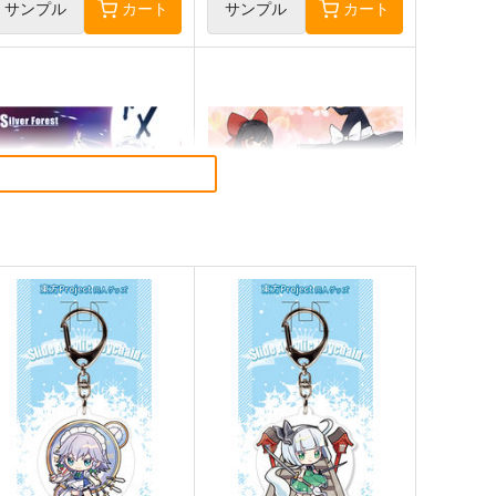
サンプル
カート
サンプル
カート
lutch Shooter #05
東方M-1ぐらんぷり音楽集３
lver Forest
あ～るの～と
,430
2,750
円
円
（税込）
（税込）
方Project
十六夜咲夜
東方Project