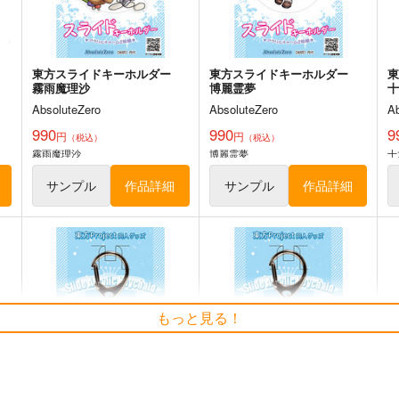
ト
サンプル
カート
サンプル
カート
東方スライドキーホルダー
東方スライドキーホルダー
霧雨魔理沙
博麗霊夢
AbsoluteZero
AbsoluteZero
A
990
990
9
円
円
（税込）
（税込）
霧雨魔理沙
博麗霊夢
十
サンプル
作品詳細
サンプル
作品詳細
さとりとおりんのほのぼの四
東方夢想夏郷
もっと見る！
季絵集
5SHORT DEMO MOVIE
ひてさむし
舞風-Maikaze
6
787
787
円
円
（税込）
（税込）
東
東方Project
さとり×お燐
東方Project