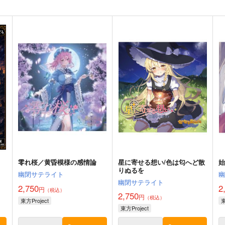
零れ桜／黄昏模様の感情論
星に寄せる想い/色は匂へど散
りぬるを
幽閉サテライト
幽閉サテライト
2,750
2
円
（税込）
2,750
円
（税込）
東方Project
東
東方Project