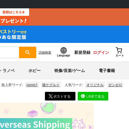
新規登録
ログイン
詳細
検索
Language
カート
・ラノベ
ホビー
映像/音楽/ゲーム
電子書籍
急上昇ワード:
comic1
賭ケグルイ
人気ワード:
オリジナル
ゼンゼロ
ポストする
LINEで送る