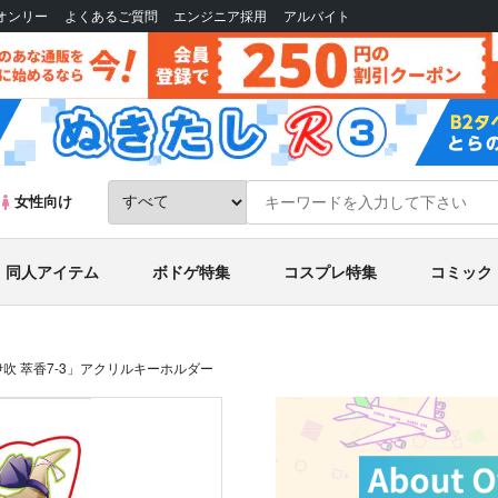
Bオンリー
よくあるご質問
エンジニア採用
アルバイト
女性向け
同人アイテム
ボドゲ特集
コスプレ特集
コミック
t「伊吹 萃香7-3」アクリルキーホルダー