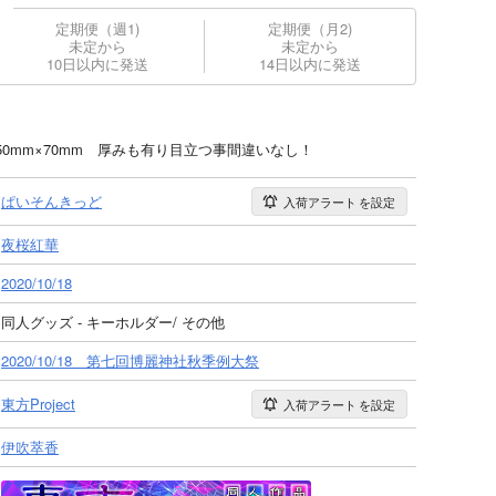
定期便（週1)
定期便（月2)
未定から
未定から
10日以内に発送
14日以内に発送
ー50mm×70mm 厚みも有り目立つ事間違いなし！
ぱいそんきっど
入荷アラート
を設定
夜桜紅華
2020/10/18
同人グッズ - キーホルダー/ その他
2020/10/18 第七回博麗神社秋季例大祭
東方Project
入荷アラート
を設定
伊吹萃香