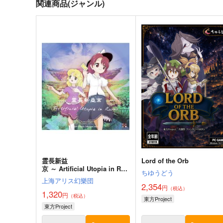
関連商品(ジャンル)
霊長新益
Lord of the Orb
京 ～ Artificial Utopia in Rui
ちゆうどう
ns.
上海アリス幻樂団
2,354
円
（税込）
1,320
円
（税込）
東方Project
東方Project