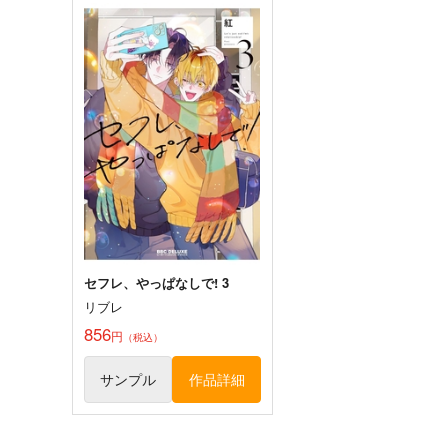
サンプル
カート
サンプル
カー
東方スライドキーホルダー
東方スライドキーホルダ
古明地さとり
古明地こいし
AbsoluteZero
AbsoluteZero
990
990
円
円
（税込）
（税込）
古明地さとり
古明地こいし
サンプル
作品詳細
サンプル
作品詳細
セフレ、やっぱなしで! 3
リブレ
856
円
（税込）
東方Project風-心非公式
鳥獣スキンシップ
HandBook
サンプル
作品詳細
ついらくげんば
胡玉書厨
550
円
（税込）
1,572
円
（税込）
東方Project