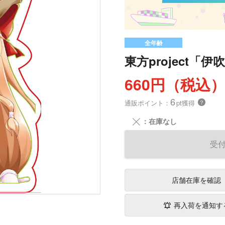
全年齢
東方project「
660円（税込
6
通販ポイント：
pt獲得
？
╳
：在庫なし
受
店舗在庫
を確認
再入荷を通知す