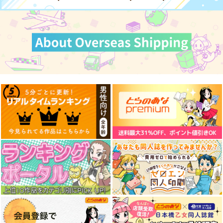
東方スライドキーホル
東方スライドキーホル
東方スライドキーホル
ダー 十六夜咲夜
ダー 魂魄妖夢
ダー 古明地さとり
AbsoluteZero
AbsoluteZero
AbsoluteZero
990
990
990
円
円
円
（税込）
（税込）
（税込）
十六夜咲夜
魂魄妖夢
古明地さとり
サンプル
サンプル
サンプル
作品詳細
作品詳細
作品詳細