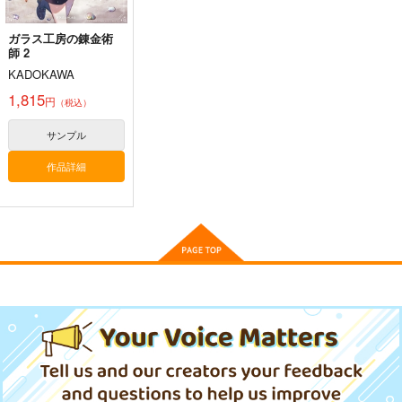
作品詳細
作品詳細
作品詳細
ガラス工房の錬金術
師 2
KADOKAWA
1,815
円
（税込）
東方スライドキーホル
東方クリアファイル
ダー フランドール
紅美鈴８
サンプル
AbsoluteZero
AbsoluteZero
作品詳細
990
550
円
円
（税込）
（税込）
東方Project
東方Project
紅美鈴
フランドール・スカーレット
東方スライドキーホル
東方スライドキーホル
東方スライドキーホル
サンプル
サンプル
ダー 霧雨魔理沙
ダー 博麗霊夢
ダー 比那名居天子
AbsoluteZero
AbsoluteZero
AbsoluteZero
カート
カート
990
990
990
円
円
円
（税込）
（税込）
（税込）
霧雨魔理沙
博麗霊夢
比那名居天子
サンプル
サンプル
サンプル
作品詳細
作品詳細
作品詳細