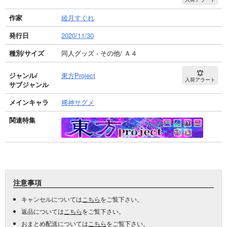
作家
綾月すぐれ
発行日
2020/11/30
種別/サイズ
同人グッズ - その他/ Ａ４
ジャンル/
東方Project
入荷アラート
サブジャンル
メインキャラ
稀神サグメ
関連特集
注意事項
キャンセルについては
こちら
をご覧下さい。
返品については
こちら
をご覧下さい。
おまとめ配送については
こちら
をご覧下さい。