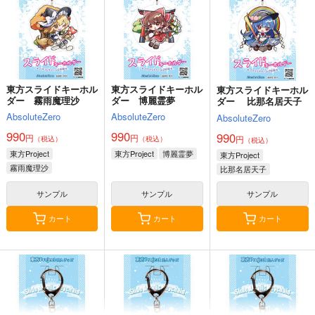
2,750
2,750
660
円
円
円
（税込）
（税込）
（税込）
東方Project
東方Project
東方Project
八雲藍
菅牧典
サンプル
サンプル
サンプル
カート
カート
カート
東方スライドキーホル
東方スライドキーホル
東方スライドキーホル
ダー 霧雨魔理沙
ダー 博麗霊夢
ダー 比那名居天子
AbsoluteZero
AbsoluteZero
AbsoluteZero
990
990
990
円
円
円
（税込）
（税込）
（税込）
東方Project
東方Project
博麗霊夢
東方Project
霧雨魔理沙
比那名居天子
サンプル
サンプル
サンプル
カート
カート
カート
星に寄せる想い/色は
始まりの雨
東方錦上
匂へど散りぬるを
京 ～ Fossilized Won
幽閉サテライト
ders.
幽閉サテライト
上海アリス幻樂団
2,200
円
（税込）