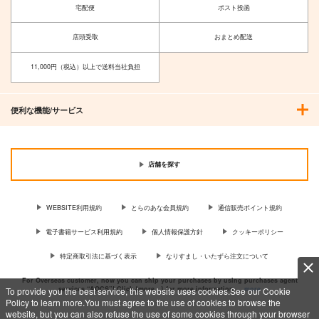
宅配便
ポスト投函
店頭受取
おまとめ配送
11,000円（税込）以上で送料当社負担
便利な機能/サービス
【クリエイティアイラ
【クリエイティアイラ
スト展】クリアファイ
スト展】クリアファイ
ルセット わいっしゅ
ルセット Re岳
クリエイティア
クリエイティア
店舗を探す
660
660
円
円
（税込）
（税込）
WEBSITE利用規約
とらのあな会員規約
通信販売ポイント規約
サンプル
サンプル
電子書籍サービス利用規約
個人情報保護方針
クッキーポリシー
作品詳細
作品詳細
特定商取引法に基づく表示
なりすまし・いたずら注文について
For Overseas customer, now you can ship your purchases by using purchases agent
services “AOCS”! Click {more…} for more information …
more
To provide you the best service, this website uses cookies.See our Cookie
Policy to learn more.You must agree to the use of cookies to browse the
website, but you can also refuse the use of some cookies through your browser