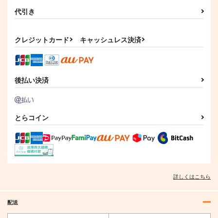
代引き
クレジットカード
キャッシュレス決済
後払い決済
東方Projectクリアフ
東方Project A4クリア
DOLLY MIXTURES
ァイル藍
ファイル 葉庭
とらコイン
Meme in Wonderland.
Przm Star
株式会社虎の穴
1,222
円
（税込）
330
509
円
円
（税込）
（税込）
八雲藍
サンプル
サンプル
サンプル
詳しくはこちら
作品詳細
作品詳細
作品詳細
配送