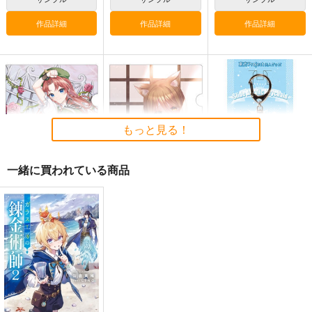
東方Project
博麗霊夢
東方Project
作品詳細
作品詳細
作品詳細
サンプル
サンプル
カート
カート
東方スライドキーホル
東方スライドキーホル
東方スライドキーホル
ダー 古明地こいし
ダー 依神紫苑
ダー レミリア
AbsoluteZero
AbsoluteZero
AbsoluteZero
もっと見る！
990
990
990
円
円
円
（税込）
（税込）
（税込）
東方Project
東方Project
依神紫苑
東方Project
一緒に買われている商品
古明地こいし
レミリア・スカーレット
サンプル
サンプル
サンプル
東方クリアファイル
東方クリアファイル
東方スライドキーホル
紅美鈴８
菅牧典６
カート
カート
カート
ダー 依神紫苑
AbsoluteZero
AbsoluteZero
AbsoluteZero
550
550
990
円
円
円
（税込）
（税込）
（税込）
紅美鈴
菅牧典
依神紫苑
サンプル
サンプル
サンプル