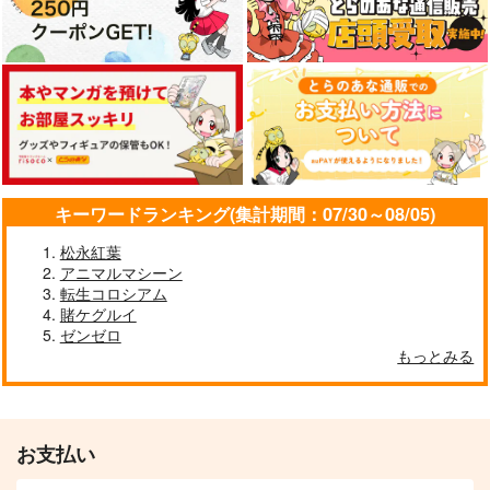
キーワードランキング(集計期間：07/30～08/05)
東方スライドキーホル
東方スライドキーホル
東方スライドキーホル
松永紅葉
ダー 古明地こいし
ダー レミリア
ダー フランドール
アニマルマシーン
AbsoluteZero
AbsoluteZero
転生コロシアム
AbsoluteZero
賭ケグルイ
990
990
990
円
円
円
（税込）
（税込）
（税込）
ゼンゼロ
古明地こいし
レミリア・スカーレット
フランドール・スカーレ
もっとみる
ット
サンプル
サンプル
サンプル
作品詳細
作品詳細
作品詳細
お支払い