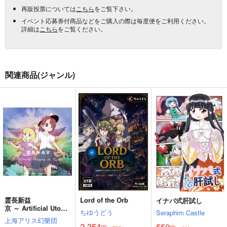
再販投票については
こちら
をご覧下さい。
イベント応募券付商品などをご購入の際は毎度便をご利用ください。
詳細は
こちら
をご覧ください。
関連商品(ジャンル)
霊長新益
Lord of the Orb
イナバ式肝試し
京 ～ Artificial Utopia
ちゆうどう
Seraphim Castle
in Ruins.
上海アリス幻樂団
2,354