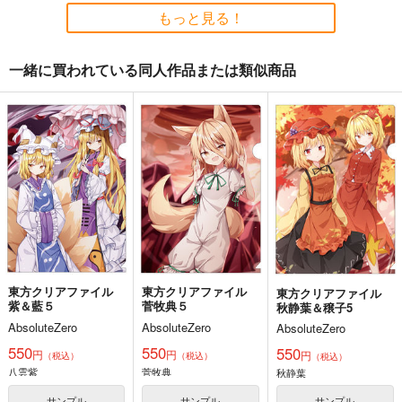
2,750
1,760
円
円
（税込）
（税込）
東方Project
もっと見る！
東方Project
東方Project
サンプル
サンプル
サンプル
一緒に買われている同人作品または類似商品
カート
カート
カート
東方スライドキーホル
東方スライドキーホル
東方スライドキーホル
ダー 十六夜咲夜
ダー 魂魄妖夢
ダー 古明地さとり
AbsoluteZero
AbsoluteZero
AbsoluteZero
990
990
990
円
円
円
（税込）
（税込）
（税込）
東方Project
東方Project
魂魄妖夢
東方Project
十六夜咲夜
古明地さとり
サンプル
サンプル
サンプル
カート
カート
カート
東方クリアファイル
東方クリアファイル
東方クリアファイル
紫＆藍５
菅牧典５
秋静葉＆穣子5
AbsoluteZero
AbsoluteZero
AbsoluteZero
寂光寂
東方剛欲異聞～水没し
滅 ～ The Truth of th
た沈愁地獄
550
550
550
円
円
円
（税込）
（税込）
e Cessation of Dukk
（税込）
Demetori
黄昏フロンティア
八雲紫
菅牧典
ha
秋静葉
1,320
2,200
円
円
（税込）
（税込）
サンプル
サンプル
サンプル