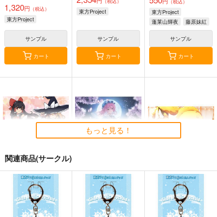
550
円
円
（税込）
（税込）
1,320
円
（税込）
東方Project
東方Project
東方Project
蓬莱山輝夜
藤原妹紅
サンプル
サンプル
サンプル
カート
カート
カート
もっと見る！
関連商品(サークル)
東方M-1ぐらんぷり音
零れ桜／黄昏模様の感
狐色 祭り色二十三
楽集３
情論
尾。
あ～るの～と
幽閉サテライト
狐色