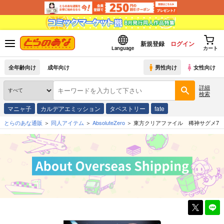
新規登録
ログイン
Language
カート
全年齢向け
成年向け
男性向け
女性向け
詳細
検索
マニャ子
カルデアエミッション
タペストリー
fate
とらのあな通販
同人アイテム
AbsoluteZero
東方クリアファイル 稀神サグメ7