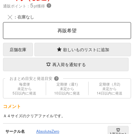
5
通販ポイント：
pt獲得
？
╳
：在庫なし
再販希望
店舗在庫
欲しいものリストに追加
再入荷を通知する
おまとめ目安と発送目安
?
毎度便
定期便（週1)
定期便（月2)
未定から
未定から
未定から
5日以内に発送
10日以内に発送
14日以内に発送
コメント
Ａ４サイズのクリアファイルです。
サークル名
AbsoluteZero
入荷アラート