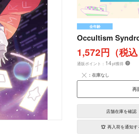
全年齢
Occultism Syndr
1,572円（税
14
通販ポイント：
pt獲得
？
╳
：在庫なし
再
店舗在庫
を確認
再入荷を通知す