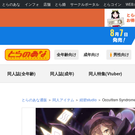
とらのあな
インフォ
店舗
とら婚
サークルポータル
とらコイン
WE
全年齢向け
成年向け
男性向け
同人誌(全年齢)
同人誌(成年)
同人特集(Vtuber)
とらのあな通販
同人アイテム
紺碧studio
Occultism Syndrom