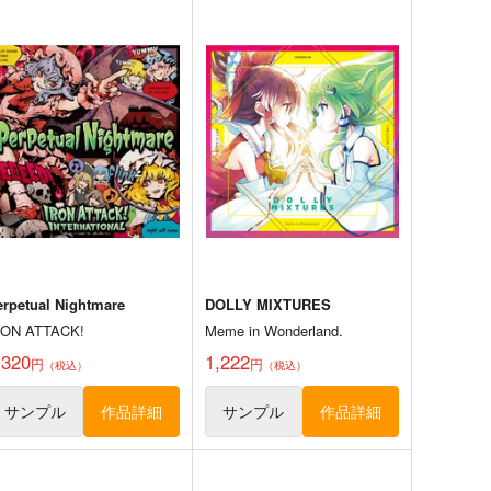
必然のカタストロフィ／
そだててYU→MA
agical-マジカル-
ババソイヤー
少女フラクタル
660
円
（税込）
,750
円
（税込）
東方Project
方Project
サンプル
カート
サンプル
カート
erpetual Nightmare
DOLLY MIXTURES
RON ATTACK!
Meme in Wonderland.
,320
1,222
円
円
（税込）
（税込）
サンプル
作品詳細
サンプル
作品詳細