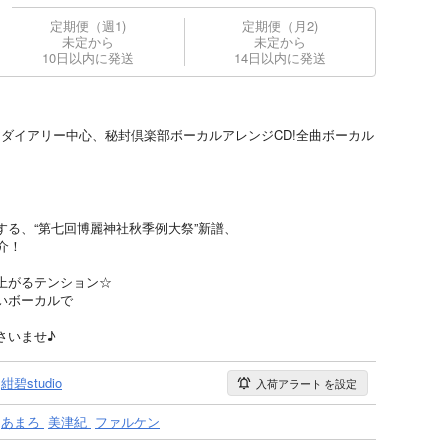
定期便（週1)
定期便（月2)
未定から
未定から
10日以内に発送
14日以内に発送
トメアダイアリー中心、秘封倶楽部ボーカルアレンジCD!全曲ボーカル
する、“第七回博麗神社秋季例大祭”新譜、
介！
上がるテンション☆
いボーカルで
さいませ♪
紺碧studio
入荷アラート
を設定
あまろ
美津紀
ファルケン