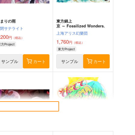
始まりの雨
東方錦上
京 ～ Fossilized Wonders.
幽閉サテライト
上海アリス幻樂団
,200
円
（税込）
1,760
円
（税込）
方Project
東方Project
サンプル
カート
サンプル
カート