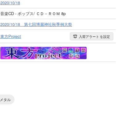
2020/10/18
音楽CD - ポップス/ ＣＤ－ＲＯＭ 8p
2020/10/18 第七回博麗神社秋季例大祭
東方Project
入荷アラート
を設定
メタル