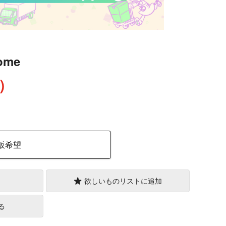
ome
込）
販希望
欲しいものリストに追加
る