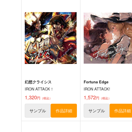
寂光寂
東方剛欲異聞～水没した沈
滅 ～ The Truth of the Cessa
地獄
tion of Dukkha
Demetori
黄昏フロンティア
1,320
2,200
円
円
（税込）
（税込）
東方Project
博麗霊夢
東方Project
サンプル
カート
サンプル
カー
幻想クライシス
Fortuna Edge
IRON ATTACK！
IRON ATTACK!
1,320
1,572
円
円
（税込）
（税込）
サンプル
作品詳細
サンプル
作品詳細