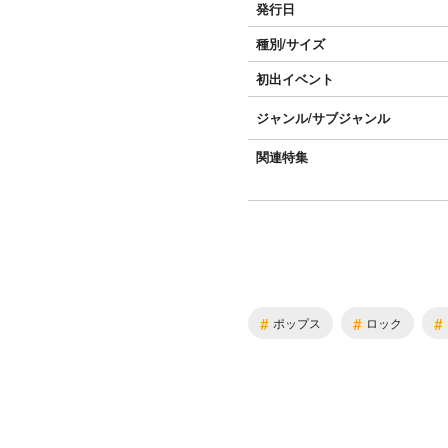
発行日
種別/サイズ
初出イベント
ジャンル/
サブジャンル
関連特集
#
#
#
ポップス
ロック