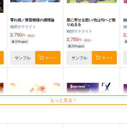
零れ桜／黄昏模様の感情論
星に寄せる想い/色は匂へど散
りぬるを
幽閉サテライト
幽閉サテライト
2,750
2
円
（税込）
2,750
円
（税込）
東方Project
東
東方Project
ト
サンプル
カート
サンプル
カート
もっと見る！