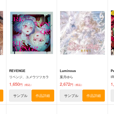
愁
東方紅魔郷～
Clutch Shooter #05
the Embodiment of Scarlet
M
Silver Forest
Devil～
上海アリス幻樂団
1,430
円
（税込）
1,100
2
円
（税込）
東方Project
十六夜咲夜
東方Project
東
ト
サンプル
カート
サンプル
カート
REVENGE
Luminous
P
リベンジ、ユメウツツカラ
葉月ゆら
I
1,650
2,672
1
円
円
（税込）
（税込）
サンプル
作品詳細
サンプル
作品詳細