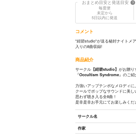
おまとめ目安と発送目安
?
毎度便
未定から
5日以内に発送
コメント
"紺碧studio"が送る秘封ナイ
入りの8曲収録!
商品紹介
サークル
【紺碧studio】
がお贈り
『
Occultism Syndrome
』のご紹
力強いアップテンポなメロディに
クールでポップなサウンドに美し
思わず聴き入る全8曲！
是非是非お手元にてお楽しみくだ
サークル名
作家