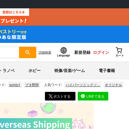
新規登録
ログイン
詳細
検索
Language
カート
・ラノベ
ホビー
映像/音楽/ゲーム
電子書籍
ド:
comic1
ブタ野郎
人気ワード:
ハイパーソニックソ…
オリジナル
ポストする
LINEで送る