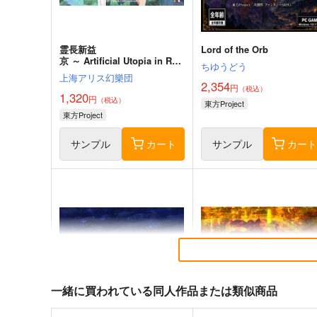
霊長新益
Lord of the Orb
京 ～ Artificial Utopia in Rui
ちゆうどう
ns.
上海アリス幻樂団
2,354
円
（税込）
1,320
円
（税込）
東方Project
東方Project
サンプル
カート
サンプル
カー
一緒に買われている同人作品または類似商品