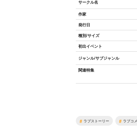
サークル名
作家
発行日
種別/サイズ
初出イベント
ジャンル/
サブジャンル
関連特集
#
#
ラブストーリー
ラブコ