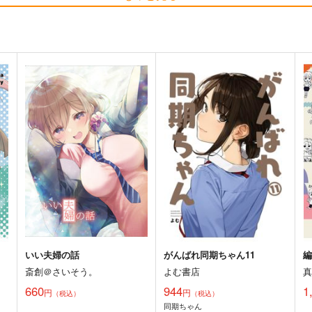
黒白のアヴェスター 2
黒白のアヴェスター 1
ぽ
神座万象・第十四機関
神座万象・第十四機関
2,178
2,178
2
円
円
専売
専売
（税込）
（税込）
オリジナル
オリジナル
ト
サンプル
カート
サンプル
カート
いい夫婦の話
がんばれ同期ちゃん11
斎創＠さいそう。
よむ書店
660
944
1
円
円
（税込）
（税込）
同期ちゃん