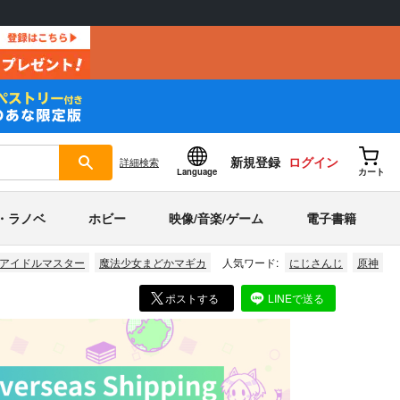
新規登録
ログイン
詳細
検索
Language
カート
・ラノベ
ホビー
映像/音楽/ゲーム
電子書籍
アイドルマスター
魔法少女まどかマギカ
人気ワード:
にじさんじ
原神
ポストする
LINEで送る