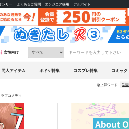
Bオンリー
よくあるご質問
エンジニア採用
アルバイト
女性向け
同人アイテム
ボドゲ特集
コスプレ特集
コミック
急上昇ワード:
学園
ラ・ラブコメディ