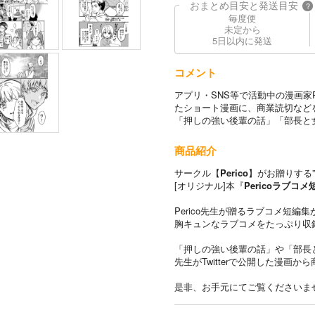
おまとめ目安と発送目安
?
毎度便
未定から
5日以内に発送
コメント
アプリ・SNS等で活動中の漫画家Peri
たショート漫画に、商業読切など
「押しの強い後輩の話」「部長と
商品紹介
サークル【
Perico
】がお贈りする”C
[オリジナル]本『
Pericoラブコ
Perico先生が贈るラブコメ短編
胸キュンなラブコメをたっぷり収録
「押しの強い後輩の話」や「部長
先生がTwitterで公開した漫画か
是非、お手元にてご覧くださいま