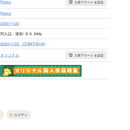
Perico
入荷アラート
を設定
Perico
2020/11/23
同人誌 - 漫画/ Ｂ６ 240p
2020/11/23 COMITIA134
オリジナル
入荷アラート
を設定
#
メ
コメディ