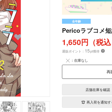
全年齢
Pericoラブコ
1,650円（税
15
通販ポイント：
pt獲得
？
╳
：在庫なし
再
店舗在庫
を確認
再入荷を通知す